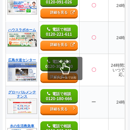
0120-091-026
〇
24時間
詳細を見る
電話で相談
ハウスラボホーム
0120-221-611
〇
24時間
詳細を見る
広島水道センター
電話で相談
24時間36
0120-30-20-30
〇
いつでも
応。
詳細を見る
スクロールで比較
グローバルメンテ
電話で相談
ナンス
0120-180-666
ー
24時間
詳細を見る
水の生活救急車
電話で相談