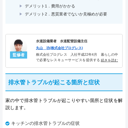
デメリット1．費用がかかる
デメリット2．悪質業者でないか見極めが必要
水道設備業者 水道配管設備主任
丸山 功(株式会社プログレス)
監修者
株式会社プログレス 入社平成22年4月 暮らしの中
で必要なレスキューサービスを提供する株式会社プ
続きを読む
ログレスにて水道管設備主任を担当。水回り業務に
10年従事し、累計5000件の水道管関連のトラブルを
解決。多くのお客様に信頼される「水道管」のスペ
排水管トラブルが起こる箇所と症状
シャリスト。
家の中で排水管トラブルが起こりやすい箇所と症状を解
説します。
キッチンの排水管トラブルの症状