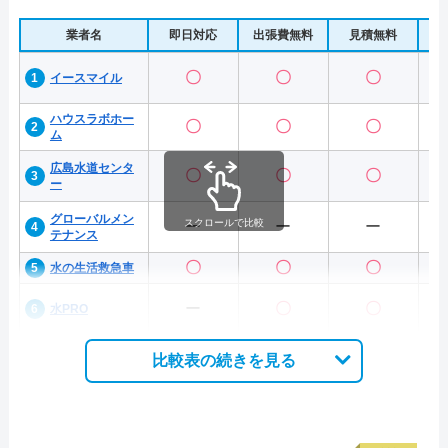
業者名
即日対応
出張費無料
見積無料
水
〇
〇
〇
イースマイル
ハウスラボホー
〇
〇
〇
ム
広島水道センタ
〇
〇
〇
ー
グローバルメン
スクロールで比較
ー
ー
ー
テナンス
〇
〇
〇
水の生活救急車
ー
〇
〇
水PRO
比較表の続きを見る