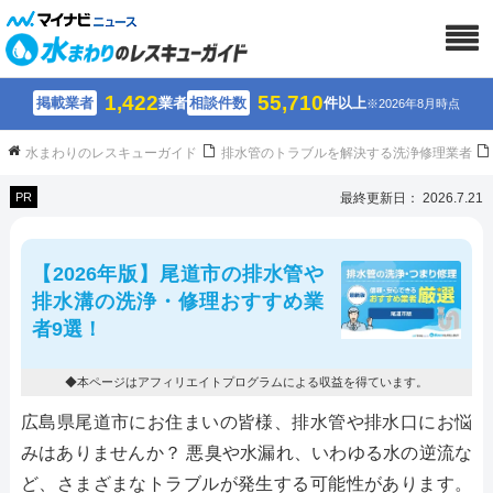
1,422
55,710
掲載業者
業者
相談件数
件以上
※2026年8月時点
水まわりのレスキューガイド
排水管のトラブルを解決する洗浄修理業者
PR
最終更新日： 2026.7.21
【2026年版】尾道市の排水管や
排水溝の洗浄・修理おすすめ業
者9選！
◆本ページはアフィリエイトプログラムによる収益を得ています。
広島県尾道市にお住まいの皆様、排水管や排水口にお悩
みはありませんか？ 悪臭や水漏れ、いわゆる水の逆流な
ど、さまざまなトラブルが発生する可能性があります。