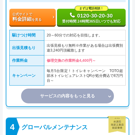
まずは電話相談！
公式サイトで
0120-30-20-30
料金詳細
を見る
受付時間 24時間365日いつでも対応
駆けつけ時間
20～60分での対応を目指します。
出張見積もり無料※作業がある場合は出張費別
出張見積もり
途3,240円頂戴致します
作業料金
修理交換の作業料金4,400円～
毎月5台限定！トイレキャンペーン TOTO超
キャンペーン
節水トイレピュアレストQRが処分費込で8万円
台～
サービスの内容をもっと見る
グローバルメンテナンス