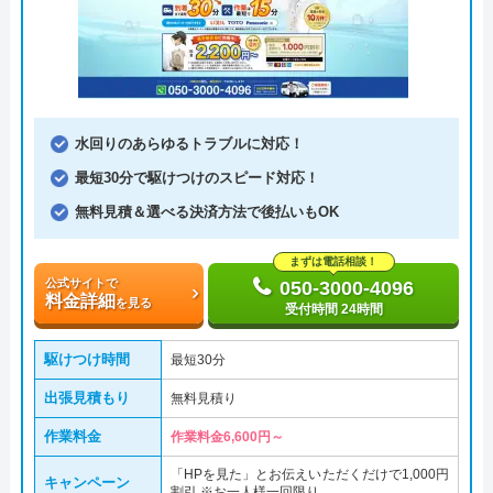
水回りのあらゆるトラブルに対応！
最短30分で駆けつけのスピード対応！
無料見積＆選べる決済方法で後払いもOK
まずは電話相談！
公式サイトで
050-3000-4096
料金詳細
を見る
受付時間 24時間
駆けつけ時間
最短30分
出張見積もり
無料見積り
作業料金
作業料金6,600円～
「HPを見た」とお伝えいただくだけで1,000円
キャンペーン
割引 ※お一人様一回限り