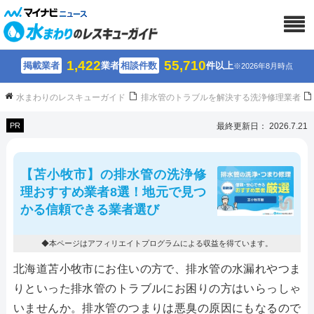
1,422
55,710
掲載業者
業者
相談件数
件以上
※2026年8月時点
水まわりのレスキューガイド
排水管のトラブルを解決する洗浄修理業者
PR
最終更新日： 2026.7.21
【苫小牧市】の排水管の洗浄修
理おすすめ業者8選！地元で見つ
かる信頼できる業者選び
◆本ページはアフィリエイトプログラムによる収益を得ています。
北海道苫小牧市にお住いの方で、排水管の水漏れやつま
りといった排水管のトラブルにお困りの方はいらっしゃ
いませんか。排水管のつまりは悪臭の原因にもなるので