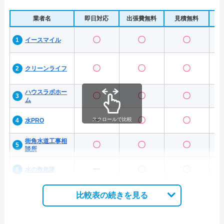
業者名
即日対応
出張費無料
見積無料
水
〇
〇
〇
イースマイル
〇
〇
〇
クリーンライフ
ハウスラボホー
〇
〇
〇
ム
ー
〇
〇
スクロールで比較
水PRO
街角水道工事相
〇
〇
〇
談所
ー
〇
〇
水の救急隊
比較表の続きを見る