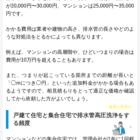
が20,000円〜30,000円、マンションは25,000円〜35,000
円です。
かかる費用は業者や建物の高さ、排水管の長さやどのよ
うな対処法をとるかによっても異なります。
例えば、マンションの高層階や、ひどいつまりの場合は
費用が10万円を超えることもあります。
また、つまりが起こっている箇所までの距離が長いと
「◯mにつき◯円」といった追加料金がかかる場合もあ
るようですので、相見積もりをとって適正な価格か確認
してから依頼した方がよいでしょう。
チャット診断で
最適な業者を
ご提案
戸建て住宅と集合住宅で排水管高圧洗浄をす
る頻度
×
マンションなどの集合住宅では、管理会社が1年に1回程