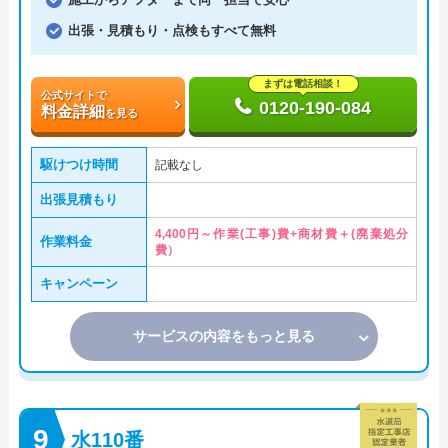
出張・見積もり・点検もすべて無料
まずは電話相談！
公式サイトで
0120-190-084
料金詳細
を見る
駆けつけ時間
記載なし
出張見積もり
4,400円～作業(工事)費+商材費＋(廃棄処分
作業料金
費）
キャンペーン
サービスの内容をもっと見る
水110番