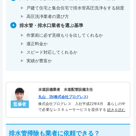
戸建て住宅と集合住宅で排水管高圧洗浄をする頻度
高圧洗浄業者の選び方
排水管・排水口業者を選ぶ基準
作業前に必ず見積もりを出してくれるか
適正料金か
スピード対応してくれるか
実績が豊富か
水道設備業者 水道配管設備主任
丸山 功(株式会社プログレス)
監修者
株式会社プログレス 入社平成22年4月 暮らしの中
で必要なレスキューサービスを提供する株式会社プ
続きを読む
ログレスにて水道管設備主任を担当。水回り業務に
10年従事し、累計5000件の水道管関連のトラブルを
解決。多くのお客様に信頼される「水道管」のスペ
排水管掃除も業者に依頼できる？
シャリスト。