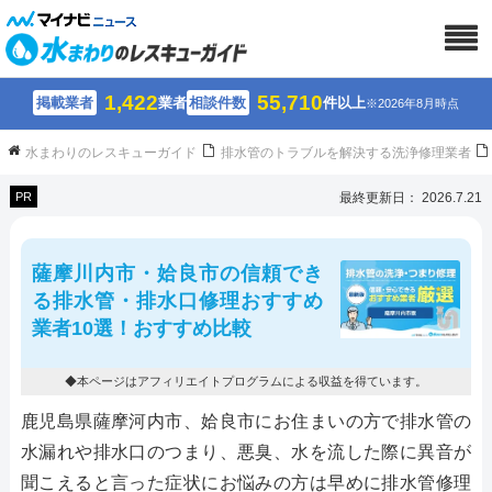
1,422
55,710
掲載業者
業者
相談件数
件以上
※2026年8月時点
水まわりのレスキューガイド
排水管のトラブルを解決する洗浄修理業者
PR
最終更新日： 2026.7.21
薩摩川内市・姶良市の信頼でき
る排水管・排水口修理おすすめ
業者10選！おすすめ比較
◆本ページはアフィリエイトプログラムによる収益を得ています。
鹿児島県薩摩河内市、姶良市にお住まいの方で排水管の
水漏れや排水口のつまり、悪臭、水を流した際に異音が
聞こえると言った症状にお悩みの方は早めに排水管修理