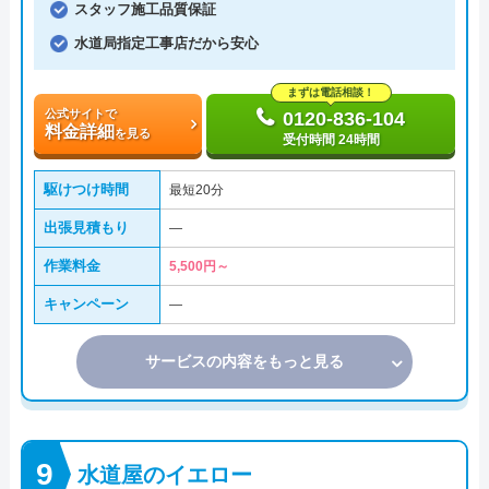
スタッフ施工品質保証
水道局指定工事店だから安心
まずは電話相談！
公式サイトで
0120-836-104
料金詳細
を見る
受付時間 24時間
駆けつけ時間
最短20分
出張見積もり
―
作業料金
5,500円～
キャンペーン
―
サービスの内容をもっと見る
水道屋のイエロー