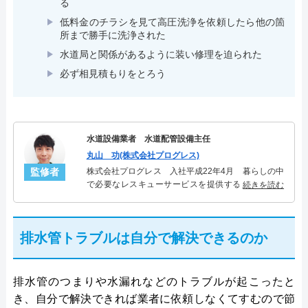
る
低料金のチラシを見て高圧洗浄を依頼したら他の箇
所まで勝手に洗浄された
水道局と関係があるように装い修理を迫られた
必ず相見積もりをとろう
水道設備業者 水道配管設備主任
丸山 功(株式会社プログレス)
監修者
株式会社プログレス 入社平成22年4月 暮らしの中
で必要なレスキューサービスを提供する株式会社プ
続きを読む
ログレスにて水道管設備主任を担当。水回り業務に
10年従事し、累計5000件の水道管関連のトラブルを
解決。多くのお客様に信頼される「水道管」のスペ
排水管トラブルは自分で解決できるのか
シャリスト。
排水管のつまりや水漏れなどのトラブルが起こったと
き、自分で解決できれば業者に依頼しなくてすむので節