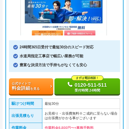
24時間365日受付で最短30分のスピード対応
水道局指定工事店で幅広い業務が可能
豊富な決済方法で手持ちがなくても安心
まずは電話相談！
公式サイトで
0120-511-511
料金詳細
を見る
受付時間 24時間
駆けつけ時間
最短30分
お見積り・出張費無料※ご成約に至らない場合
出張見積もり
は出張費がかかる事がございます
作業料金
作業料金8,800円〜+事務手数料