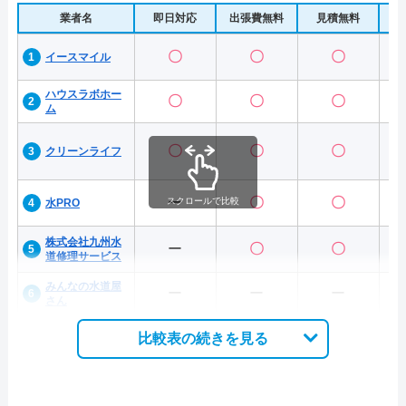
業者名
即日対応
出張費無料
見積無料
水
〇
〇
〇
イースマイル
ハウスラボホー
〇
〇
〇
ム
〇
〇
〇
クリーンライフ
ー
〇
〇
スクロールで比較
水PRO
株式会社九州水
ー
〇
〇
道修理サービス
みんなの水道屋
ー
ー
ー
さん
比較表の続きを見る