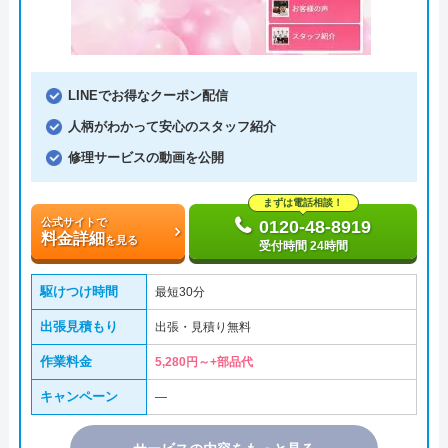
LINEでお得なクーポン配信
人柄がわかって安心のスタッフ紹介
修理サービスの動画を公開
まずは電話相談！
公式サイトで
0120-48-8919
料金詳細
を見る
受付時間 24時間
駆けつけ時間
最短30分
出張見積もり
出張・見積り無料
作業料金
5,280円～+部品代
キャンペーン
―