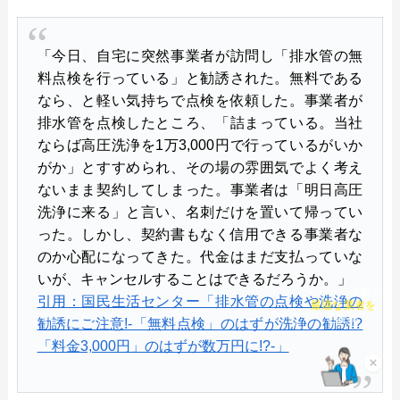
「今日、自宅に突然事業者が訪問し「排水管の無
料点検を行っている」と勧誘された。無料である
なら、と軽い気持ちで点検を依頼した。事業者が
排水管を点検したところ、「詰まっている。当社
ならば高圧洗浄を1万3,000円で行っているがいか
がか」とすすめられ、その場の雰囲気でよく考え
ないまま契約してしまった。事業者は「明日高圧
洗浄に来る」と言い、名刺だけを置いて帰ってい
った。しかし、契約書もなく信用できる事業者な
のか心配になってきた。代金はまだ支払っていな
いが、キャンセルすることはできるだろうか。」
チャット診断で
引用：国民生活センター「排水管の点検や洗浄の
最適な業者を
勧誘にご注意!‐「無料点検」のはずが洗浄の勧誘!?
ご提案
「料金3,000円」のはずが数万円に!?‐」
×