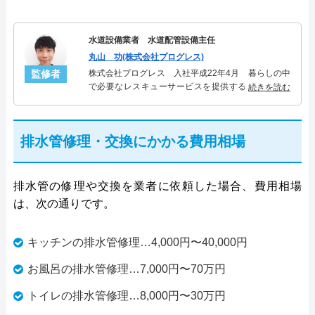
水道設備業者 水道配管設備主任
丸山 功(株式会社プログレス)
監修者
株式会社プログレス 入社平成22年4月 暮らしの中
で必要なレスキューサービスを提供する株式会社プ
続きを読む
ログレスにて水道管設備主任を担当。水回り業務に
10年従事し、累計5000件の水道管関連のトラブルを
解決。多くのお客様に信頼される「水道管」のスペ
排水管修理・交換にかかる費用相場
シャリスト。
排水管の修理や交換を業者に依頼した場合、費用相場
は、次の通りです。
キッチンの排水管修理…4,000円〜40,000円
お風呂の排水管修理…7,000円〜70万円
トイレの排水管修理…8,000円〜30万円