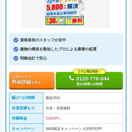
資格保有のスタッフが在中
建物の構造を熟知したプロによる最善の処置
明瞭会計で安心
まずは電話相談！
公式サイトで
0120-776-044
料金詳細
を見る
受付時間 24時間
駆けつけ時間
最短30分
出張見積もり
出張・見積無料
作業料金
5,800円～
キャンペーン
WEB限定キャンペーン 3,000円OFF