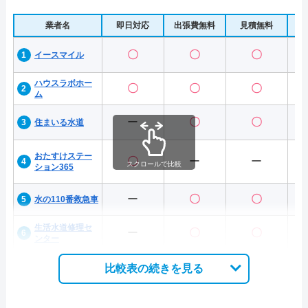
業者名
即日対応
出張費無料
見積無料
水
〇
〇
〇
イースマイル
ハウスラボホー
〇
〇
〇
ム
ー
〇
〇
住まいる水道
おたすけステー
〇
ー
ー
スクロールで比較
ション365
ー
〇
〇
水の110番救急車
生活水道修理セ
ー
〇
〇
ンター
比較表の続きを見る