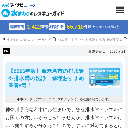
1,422
55,710
掲載業者
業者
相談件数
件以上
※2026年8月時点
水まわりのレスキューガイド
排水管のトラブルを解決する洗浄修理業者
PR
最終更新日： 2026.7.21
【2026年版】海老名市の排水管
や排水溝の洗浄・修理おすすめ
業者8選！
◆本ページはアフィリエイトプログラムによる収益を得ています。
神奈川県海老名市にお住まいで、急な排水管トラブルに
お困りの方はいらっしゃいませんか。排水管トラブルは
いつ発生するか分からないので、すぐに対応できるとは