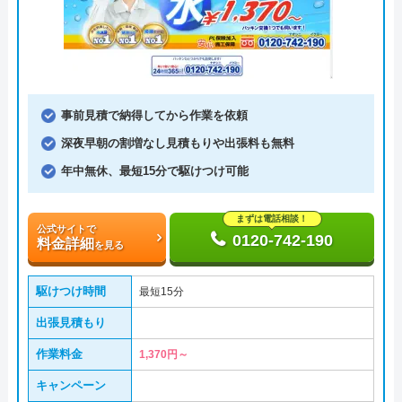
事前見積で納得してから作業を依頼
深夜早朝の割増なし見積もりや出張料も無料
年中無休、最短15分で駆けつけ可能
まずは電話相談！
公式サイトで
0120-742-190
料金詳細
を見る
駆けつけ時間
最短15分
出張見積もり
作業料金
1,370円～
キャンペーン