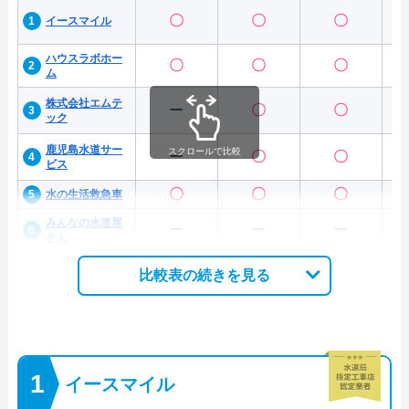
〇
〇
〇
イースマイル
ハウスラボホー
〇
〇
〇
ム
株式会社エムテ
ー
〇
〇
ック
鹿児島水道サー
スクロールで比較
ー
〇
〇
ビス
〇
〇
〇
水の生活救急車
みんなの水道屋
ー
ー
ー
さん
比較表の続きを見る
イースマイル