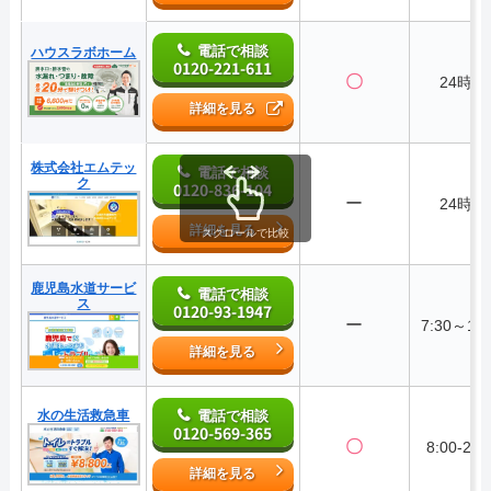
電話で相談
ハウスラボホーム
0120-221-611
〇
24時間
詳細を見る
株式会社エムテッ
電話で相談
ク
0120-836-104
ー
24時間
詳細を見る
スクロールで比較
鹿児島水道サービ
電話で相談
ス
0120-93-1947
ー
7:30～18:
詳細を見る
水の生活救急車
電話で相談
0120-569-365
〇
8:00-22:
詳細を見る