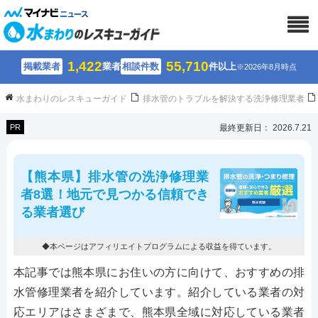
1,422
55,710
掲載業者
業者
相談件数
件以上
※2026年8月時点
水まわりのレスキューガイド
排水管のトラブルを解決する洗浄修理業者
PR
最終更新日： 2026.7.21
【熊本県】排水管の洗浄修理業
者8選！地元で見つかる信頼でき
る業者選び
◆本ページはアフィリエイトプログラムによる収益を得ています。
本記事では熊本県にお住いの方に向けて、おすすめの排
水管修理業者を紹介しています。紹介している業者の対
応エリアはさまざまで、熊本県全域に対応している業者