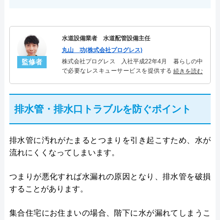
水道設備業者 水道配管設備主任
丸山 功(株式会社プログレス)
監修者
株式会社プログレス 入社平成22年4月 暮らしの中
で必要なレスキューサービスを提供する株式会社プ
続きを読む
ログレスにて水道管設備主任を担当。水回り業務に
10年従事し、累計5000件の水道管関連のトラブルを
解決。多くのお客様に信頼される「水道管」のスペ
排水管・排水口トラブルを防ぐポイント
シャリスト。
排水管に汚れがたまるとつまりを引き起こすため、水が
流れにくくなってしまいます。
つまりが悪化すれば水漏れの原因となり、排水管を破損
することがあります。
集合住宅にお住まいの場合、階下に水が漏れてしまうこ