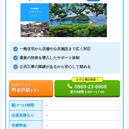
一般住宅から店舗や公共施設まで広く対応
最新の技術を導入したサポート体制
公共工事の業績があるから安心して頼める
まずは電話相談！
公式サイトで
0969-23-6906
料金詳細
を見る
受付時間 8:00〜17:00
駆けつけ時間
―
出張見積もり
―
作業料金
―