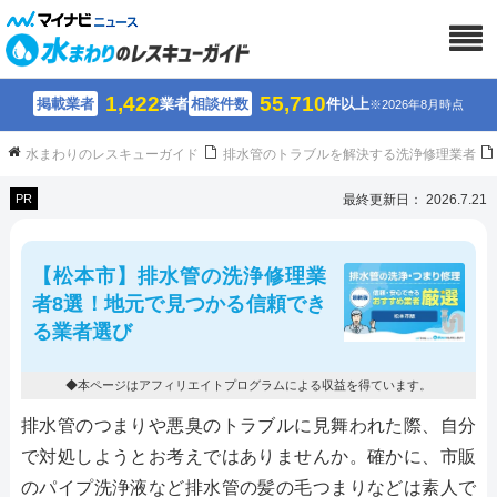
1,422
55,710
掲載業者
業者
相談件数
件以上
※2026年8月時点
水まわりのレスキューガイド
排水管のトラブルを解決する洗浄修理業者
PR
最終更新日： 2026.7.21
【松本市】排水管の洗浄修理業
者8選！地元で見つかる信頼でき
る業者選び
◆本ページはアフィリエイトプログラムによる収益を得ています。
排水管のつまりや悪臭のトラブルに見舞われた際、自分
で対処しようとお考えではありませんか。確かに、市販
のパイプ洗浄液など排水管の髪の毛つまりなどは素人で