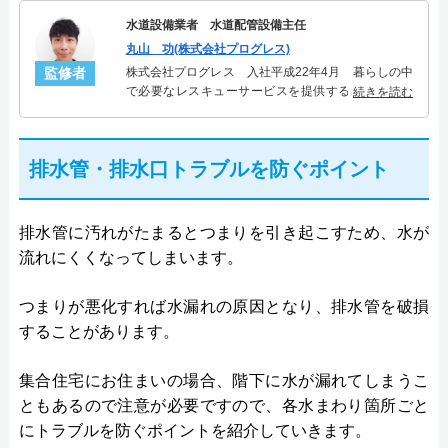
水道設備業者 水道配管設備主任
丸山 功(株式会社プログレス)
監修者
株式会社プログレス 入社平成22年4月 暮らしの中
で必要なレスキューサービスを提供する株式会社プ
続きを読む
ログレスにて水道管設備主任を担当。水回り業務に
10年従事し、累計5000件の水道管関連のトラブルを
解決。多くのお客様に信頼される「水道管」のスペ
排水管・排水口トラブルを防ぐポイント
シャリスト。
排水管に汚れがたまるとつまりを引き起こすため、水が
流れにくくなってしまいます。
つまりが悪化すれば水漏れの原因となり、排水管を破損
することがあります。
集合住宅にお住まいの場合、階下に水が漏れてしまうこ
ともあるので注意が必要ですので、各水まわり箇所ごと
にトラブルを防ぐポイントを紹介していきます。