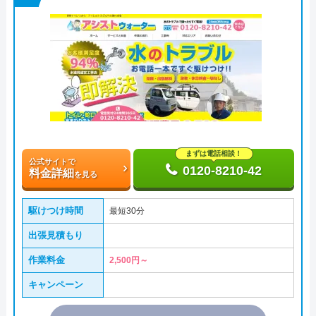
まずは電話相談！
公式サイトで
0120-8210-42
料金詳細
を見る
駆けつけ時間
最短30分
出張見積もり
作業料金
2,500円～
キャンペーン