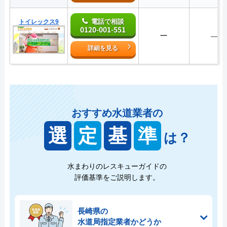
電話で相談
トイレックス9
0120-001-551
ー
―
詳細を見る
おすすめ水道業者の
選
定
基
準
は？
水まわりのレスキューガイドの
評価基準をご説明します。
長崎県の
水道局指定業者かどうか