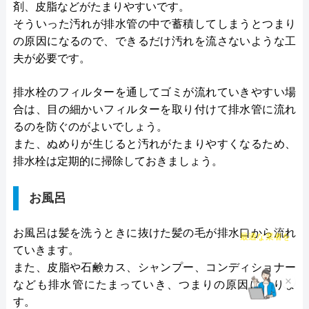
剤、皮脂などがたまりやすいです。
そういった汚れが排水管の中で蓄積してしまうとつまり
の原因になるので、できるだけ汚れを流さないような工
夫が必要です。
排水栓のフィルターを通してゴミが流れていきやすい場
合は、目の細かいフィルターを取り付けて排水管に流れ
るのを防ぐのがよいでしょう。
また、ぬめりが生じると汚れがたまりやすくなるため、
排水栓は定期的に掃除しておきましょう。
お風呂
チャット診断で
お風呂は髪を洗うときに抜けた髪の毛が排水口から流れ
最適な業者を
ご提案
ていきます。
また、皮脂や石鹸カス、シャンプー、コンディショナー
×
なども排水管にたまっていき、つまりの原因になりま
す。