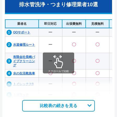
排水管洗浄・つまり修理業者10選
業者名
即日対応
出張費無料
見積無料
水
ー
ー
ー
QQサポート
ー
〇
〇
水道修理ルート
有限会社長崎パ
ー
〇
〇
イプクリーニン
グ
スクロールで比較
〇
〇
〇
水の生活救急車
ー
〇
〇
トイレックス9
ー
〇
〇
ミズラック
比較表の続きを見る