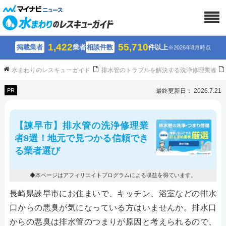
1,422
55,710
掲載業者
業者
相談件数
件以上
※2026年8月時点
水まわりのレスキューガイド
排水管のトラブルを解決する洗浄修理業者
PR
最終更新日： 2026.7.21
【諫早市】排水管の洗浄修理業
者8選！地元で見つかる信頼でき
る業者選び
◆本ページはアフィリエイトプログラムによる収益を得ています。
長崎県諫早市にお住まいで、キッチン、浴室などの排水
口からの悪臭が気になっている方はいませんか。排水口
からの悪臭は排水管のつまりが原因と考えられるので、