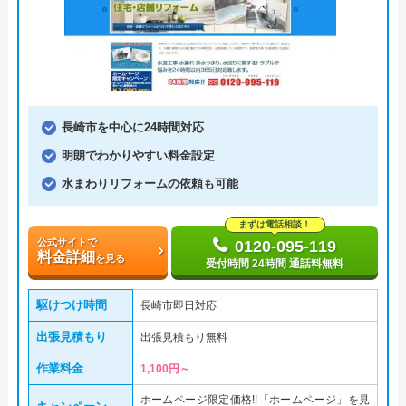
長崎市を中心に24時間対応
明朗でわかりやすい料金設定
水まわりリフォームの依頼も可能
まずは電話相談！
公式サイトで
0120-095-119
料金詳細
を見る
受付時間 24時間 通話料無料
駆けつけ時間
長崎市即日対応
出張見積もり
出張見積もり無料
作業料金
1,100円～
ホームページ限定価格!!「ホームページ」を見