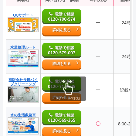
電話で相談
QQサポート
0120-700-574
ー
24時間
詳細を見る
水道修理ルート
電話で相談
0120-579-007
ー
24時間
詳細を見る
有限会社長崎パイ
電話で相談
プクリーニング
0120-71-9595
ー
記載な
詳細を見る
スクロールで比較
水の生活救急車
電話で相談
0120-569-365
〇
8:00-22:
詳細を見る