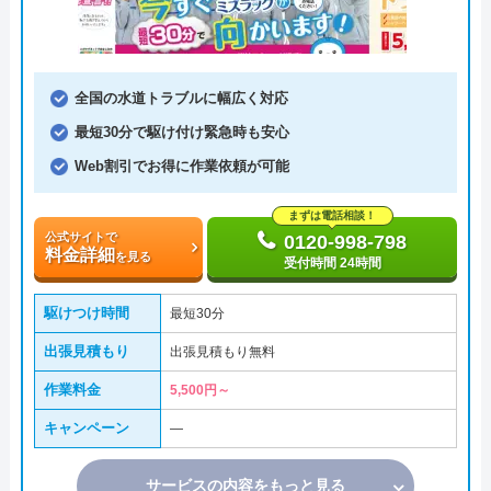
全国の水道トラブルに幅広く対応
最短30分で駆け付け緊急時も安心
Web割引でお得に作業依頼が可能
まずは電話相談！
公式サイトで
0120-998-798
料金詳細
を見る
受付時間 24時間
駆けつけ時間
最短30分
出張見積もり
出張見積もり無料
作業料金
5,500円～
キャンペーン
―
サービスの内容をもっと見る