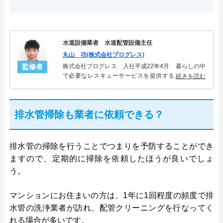
水道設備業者 水道配管設備主任
丸山 功(株式会社プログレス)
監修者
株式会社プログレス 入社平成22年4月 暮らしの中
で必要なレスキューサービスを提供する株式会社プ
続きを読む
ログレスにて水道管設備主任を担当。水回り業務に
10年従事し、累計5000件の水道管関連のトラブルを
解決。多くのお客様に信頼される「水道管」のスペ
排水管掃除も業者に依頼できる？
シャリスト。
排水管の掃除を行うことでつまりを予防することができ
ますので、定期的に掃除を依頼したほうが良いでしょ
う。
マンションにお住まいの方は、1年に1回程度の頻度で排
水管の洗浄業者が訪れ、配管クリーニングを行なってく
れる場合が多いです。