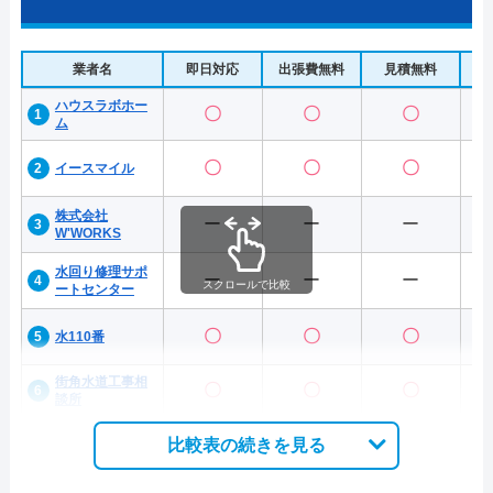
業者名
即日対応
出張費無料
見積無料
水
ハウスラボホー
〇
〇
〇
ム
〇
〇
〇
イースマイル
株式会社
ー
ー
ー
W'WORKS
水回り修理サポ
ー
ー
ー
スクロールで比較
ートセンター
〇
〇
〇
水110番
街角水道工事相
〇
〇
〇
談所
比較表の続きを見る