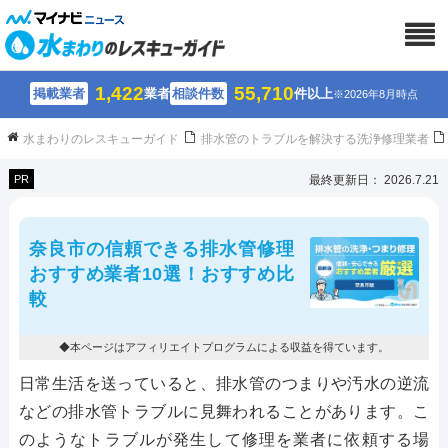
1,422
55,710
掲載業者
業者
相談件数
件以上
※2026年8月時点
水まわりのレスキューガイド
排水管のトラブルを解決する洗浄修理業者
PR
最終更新日： 2026.7.21
奈良市の信頼できる排水管修理
おすすめ業者10選！おすすめ比
較
◆本ページはアフィリエイトプログラムによる収益を得ています。
日常生活を送っていると、排水管のつまりや汚水の逆流
などの排水管トラブルに見舞われることがあります。こ
のようなトラブルが発生して修理を業者に依頼する場