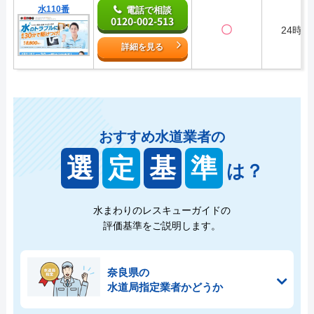
水110番
電話で相談
0120-002-513
〇
24時間
詳細を見る
おすすめ水道業者の
選
定
基
準
は？
水まわりのレスキューガイドの
評価基準をご説明します。
奈良県の
水道局指定業者かどうか