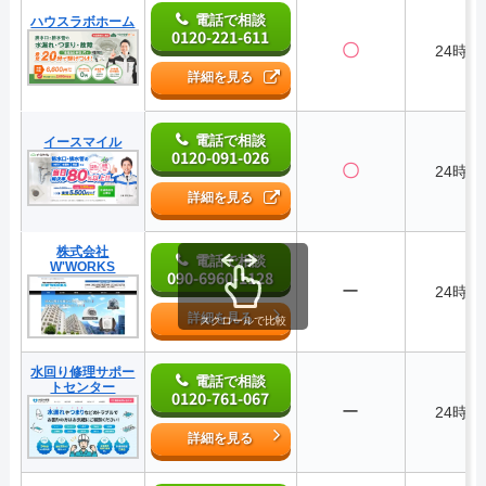
電話で相談
ハウスラボホーム
0120-221-611
〇
24時間
詳細を見る
電話で相談
イースマイル
0120-091-026
〇
24時間
詳細を見る
株式会社
電話で相談
W'WORKS
090-6960-1128
ー
24時間
詳細を見る
スクロールで比較
水回り修理サポー
電話で相談
トセンター
0120-761-067
ー
24時間
詳細を見る