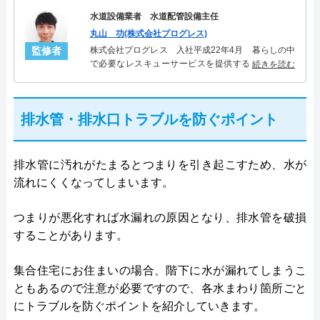
水道設備業者 水道配管設備主任
丸山 功(株式会社プログレス)
監修者
株式会社プログレス 入社平成22年4月 暮らしの中
で必要なレスキューサービスを提供する株式会社プ
続きを読む
ログレスにて水道管設備主任を担当。水回り業務に
10年従事し、累計5000件の水道管関連のトラブルを
解決。多くのお客様に信頼される「水道管」のスペ
排水管・排水口トラブルを防ぐポイント
シャリスト。
排水管に汚れがたまるとつまりを引き起こすため、水が
流れにくくなってしまいます。
つまりが悪化すれば水漏れの原因となり、排水管を破損
することがあります。
集合住宅にお住まいの場合、階下に水が漏れてしまうこ
ともあるので注意が必要ですので、各水まわり箇所ごと
にトラブルを防ぐポイントを紹介していきます。