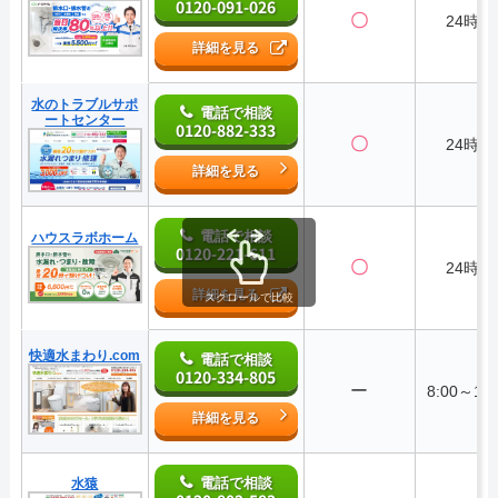
0120-091-026
〇
24時間
詳細を見る
水のトラブルサポ
電話で相談
ートセンター
0120-882-333
〇
24時間
詳細を見る
電話で相談
ハウスラボホーム
0120-221-611
〇
24時間
詳細を見る
スクロールで比較
快適水まわり.com
電話で相談
0120-334-805
ー
8:00～17:
詳細を見る
電話で相談
水猿