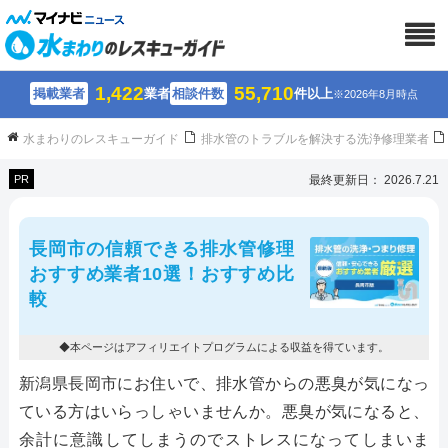
1,422
55,710
掲載業者
業者
相談件数
件以上
※2026年8月時点
水まわりのレスキューガイド
排水管のトラブルを解決する洗浄修理業者
PR
最終更新日： 2026.7.21
長岡市の信頼できる排水管修理
おすすめ業者10選！おすすめ比
較
◆本ページはアフィリエイトプログラムによる収益を得ています。
新潟県長岡市にお住いで、排水管からの悪臭が気になっ
ている方はいらっしゃいませんか。悪臭が気になると、
余計に意識してしまうのでストレスになってしまいま