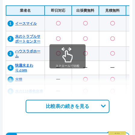
業者名
即日対応
出張費無料
見積無料
水
〇
〇
〇
イースマイル
水のトラブルサ
〇
〇
〇
ポートセンター
ハウスラボホー
〇
〇
〇
ム
快適水まわ
スクロールで比較
ー
ー
ー
り.com
ー
〇
〇
水猿
ー
〇
〇
水の110番救急車
比較表の続きを見る