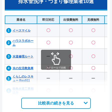
排水管洗浄・つまり修理業者10選
業者名
即日対応
出張費無料
見積無料
水
〇
〇
〇
イースマイル
ハウスラボホー
〇
〇
〇
ム
ー
〇
〇
水道修理ルート
〇
〇
〇
スクロールで比較
水の生活救急車
くらしのレスキ
ー
ー
ー
ュー Res911
街角水道工事相
〇
〇
〇
談所
比較表の続きを見る