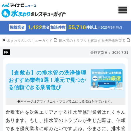
1,422
55,710
掲載業者
業者
相談件数
件以上
※2026年8月時点
水まわりのレスキューガイド
排水管のトラブルを解決する洗浄修理業者
PR
最終更新日： 2026.7.21
【倉敷市】の排水管の洗浄修理
おすすめ業者8選！地元で見つか
る信頼できる業者選び
◆本ページはアフィリエイトプログラムによる収益を得ています。
倉敷市内を対象エリアとする排水管修理業者はたくさん
あります。もし、排水管のトラブルが生じた際は、信頼
できる優良業者に頼みたいですよね。今まさに、排水管