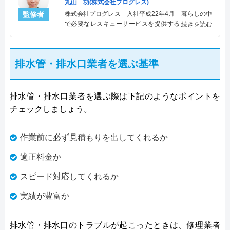
丸山 功(株式会社プログレス)
監修者
株式会社プログレス 入社平成22年4月 暮らしの中
で必要なレスキューサービスを提供する株式会社プ
続きを読む
ログレスにて水道管設備主任を担当。水回り業務に
10年従事し、累計5000件の水道管関連のトラブルを
解決。多くのお客様に信頼される「水道管」のスペ
排水管・排水口業者を選ぶ基準
シャリスト。
排水管・排水口業者を選ぶ際は下記のようなポイントを
チェックしましょう。
作業前に必ず見積もりを出してくれるか
適正料金か
スピード対応してくれるか
実績が豊富か
排水管・排水口のトラブルが起こったときは、修理業者