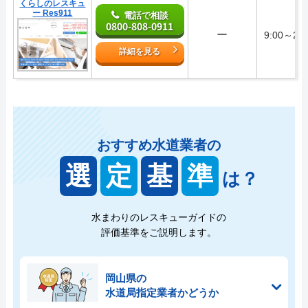
くらしのレスキュ
ー Res911
電話で相談
0800-808-0911
ー
9:00～28:
詳細を見る
おすすめ水道業者の
選
定
基
準
は？
水まわりのレスキューガイドの
評価基準をご説明します。
岡山県の
水道局指定業者かどうか