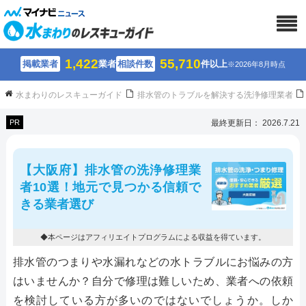
1,422
55,710
掲載業者
業者
相談件数
件以上
※2026年8月時点
水まわりのレスキューガイド
排水管のトラブルを解決する洗浄修理業者
PR
最終更新日： 2026.7.21
【大阪府】排水管の洗浄修理業
者10選！地元で見つかる信頼で
きる業者選び
◆本ページはアフィリエイトプログラムによる収益を得ています。
排水管のつまりや水漏れなどの水トラブルにお悩みの方
はいませんか？自分で修理は難しいため、業者への依頼
を検討している方が多いのではないでしょうか。しか