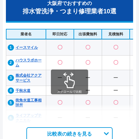
大阪府でおすすめの
排水管洗浄・つまり修理業者10選
業者名
即日対応
出張費無料
見積無料
水
〇
〇
〇
イースマイル
ハウスラボホー
〇
〇
〇
ム
株式会社アクア
ー
ー
ー
サービス
ー
ー
ー
千秋水道
スクロールで比較
街角水道工事相
〇
〇
〇
談所
ライフアップテ
ー
ー
ー
クニカル
比較表の続きを見る