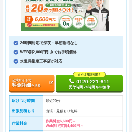
24時間対応で深夜・早朝割増なし
WEB割2,000円引きでお手頃価格
水道局指定工事店が対応
まずは電話相談！
公式サイトで
0120-221-611
料金詳細
を見る
受付時間 24時間 年中無休
駆けつけ時間
最短20分
出張見積もり
出張・見積もり無料
作業料金6,600円～
作業料金
Web割で実質4,400円～