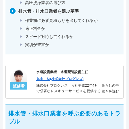
高圧洗浄業者の選び方
排水管・排水口業者を選ぶ基準
作業前に必ず見積もりを出してくれるか
適正料金か
スピード対応してくれるか
実績が豊富か
水道設備業者 水道配管設備主任
丸山 功(株式会社プログレス)
監修者
株式会社プログレス 入社平成22年4月 暮らしの中
で必要なレスキューサービスを提供する株式会社プ
続きを読む
ログレスにて水道管設備主任を担当。水回り業務に
10年従事し、累計5000件の水道管関連のトラブルを
解決。多くのお客様に信頼される「水道管」のスペ
排水管・排水口業者を呼ぶ必要のあるトラ
シャリスト。
ブル