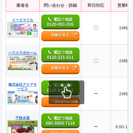
業者名
問い合わせ・詳細
即日対応
営業時
電話で相談
イースマイル
0120-091-026
〇
24時間
詳細を見る
電話で相談
ハウスラボホーム
0120-221-611
〇
24時間
詳細を見る
株式会社アクアサ
電話で相談
ービス
0120-612-115
ー
24時間
詳細を見る
スクロールで比較
千秋水道
電話で相談
080-3869-7118
ー
8:00-18: