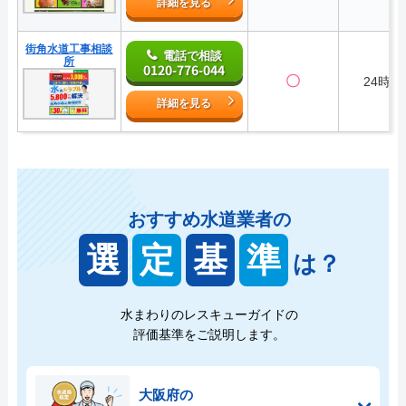
詳細を見る
街角水道工事相談
電話で相談
所
0120-776-044
〇
24時間
詳細を見る
おすすめ水道業者の
選
定
基
準
は？
水まわりのレスキューガイドの
評価基準をご説明します。
大阪府の