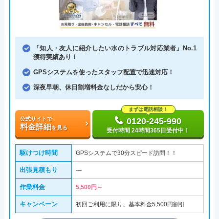
「知人・友人に紹介したい水のトラブル対応業者」No.1
獲得実績あり！
GPSシステムを使ったスタッフ配置で迅速対応！
深夜早朝、休日割増料金なしだから安心！
まずは電話相談！
公式サイトで
0120-245-990
料金詳細
を見る
受付時間 24時間365日受付中！
駆けつけ時間
GPSシステムで30分スピード訪問！！
出張見積もり
―
作業料金
5,500円～
キャンペーン
初回ご利用に限り、基本料金5,500円割引