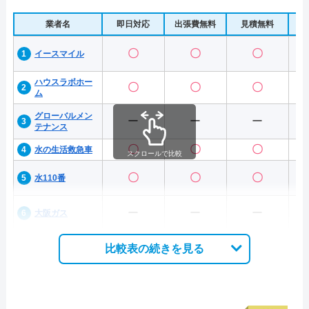
業者名
即日対応
出張費無料
見積無料
水
〇
〇
〇
イースマイル
ハウスラボホー
〇
〇
〇
ム
グローバルメン
ー
ー
ー
テナンス
〇
〇
〇
水の生活救急車
スクロールで比較
〇
〇
〇
水110番
ー
ー
ー
大阪ガス
比較表の続きを見る