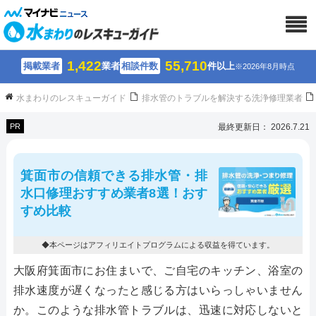
1,422
55,710
掲載業者
業者
相談件数
件以上
※2026年8月時点
水まわりのレスキューガイド
排水管のトラブルを解決する洗浄修理業者
PR
最終更新日： 2026.7.21
箕面市の信頼できる排水管・排
水口修理おすすめ業者8選！おす
すめ比較
◆本ページはアフィリエイトプログラムによる収益を得ています。
大阪府箕面市にお住まいで、ご自宅のキッチン、浴室の
排水速度が遅くなったと感じる方はいらっしゃいません
か。このような排水管トラブルは、迅速に対応しないと