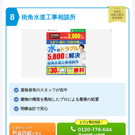
街角水道工事相談所
資格保有のスタッフが在中
建物の構造を熟知したプロによる最善の処置
明瞭会計で安心
まずは電話相談！
公式サイトで
0120-776-044
料金詳細
を見る