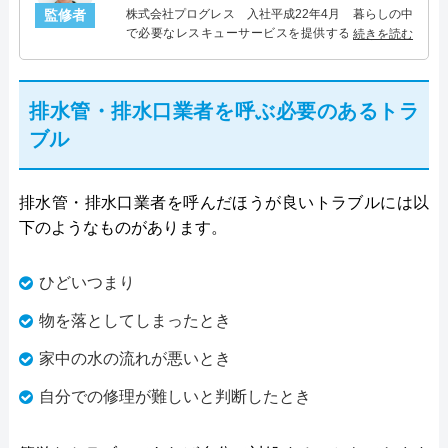
監修者
株式会社プログレス 入社平成22年4月 暮らしの中
で必要なレスキューサービスを提供する株式会社プ
続きを読む
ログレスにて水道管設備主任を担当。水回り業務に
10年従事し、累計5000件の水道管関連のトラブルを
解決。多くのお客様に信頼される「水道管」のスペ
排水管・排水口業者を呼ぶ必要のあるトラ
シャリスト。
ブル
排水管・排水口業者を呼んだほうが良いトラブルには以
下のようなものがあります。
ひどいつまり
物を落としてしまったとき
家中の水の流れが悪いとき
自分での修理が難しいと判断したとき