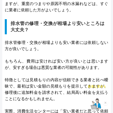
ますが、重度のつまりや原因不明の水漏れなどは、すぐ
に業者に依頼した方がよいでしょう。
排水管の修理・交換が相場より安いところは
大丈夫？
排水管修理・交換が相場よりも安い業者には依頼しない
方が良いでしょう。
もちろん、費用は安ければ安い方が良いとは思います
が、安すぎる場合は悪質な業者の可能性があります。
特徴としては見積もりの内容が信頼できる業者と比べ曖
チャット診断で
昧で、最初は安い金額の見積もりを提示してきますが、
最適な業者を
ご提案
修理後に追加料金を請求されて、結局高い料金を支払う
ことになるかもしれません。
×
実際、消費生活センターには「安い業者だと思って依頼