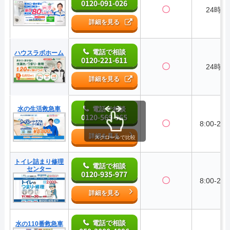
0120-091-026
〇
24時間
詳細を見る
電話で相談
ハウスラボホーム
0120-221-611
〇
24時間
詳細を見る
水の生活救急車
電話で相談
0120-569-365
〇
8:00-22:
詳細を見る
スクロールで比較
トイレ詰まり修理
電話で相談
センター
0120-935-977
〇
8:00-24:
詳細を見る
電話で相談
水の110番救急車