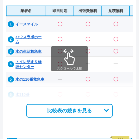
業者名
即日対応
出張費無料
見積無料
水
〇
〇
〇
イースマイル
ハウスラボホー
〇
〇
〇
ム
〇
〇
〇
水の生活救急車
トイレ詰まり修
〇
ー
ー
理センター
スクロールで比較
ー
〇
〇
水の110番救急車
〇
〇
〇
水110番
比較表の続きを見る