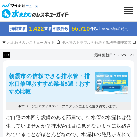
1,422
55,710
掲載業者
業者
相談件数
件以上
※2026年8月時点
水まわりのレスキューガイド
排水管のトラブルを解決する洗浄修理業者
PR
最終更新日： 2026.7.21
朝霞市の信頼できる排水管・排
水口修理おすすめ業者8選！おす
すめ比較
◆本ページはアフィリエイトプログラムによる収益を得ています。
ご自宅の水回り設備のある部屋で、排水管の水漏れは発
生していませんか？排水管は目に見えないように収納さ
れていることがほとんどなので、水漏れの発見が遅れて