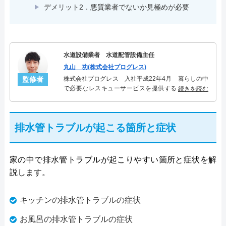
デメリット2．悪質業者でないか見極めが必要
水道設備業者 水道配管設備主任
丸山 功(株式会社プログレス)
監修者
株式会社プログレス 入社平成22年4月 暮らしの中
で必要なレスキューサービスを提供する株式会社プ
続きを読む
ログレスにて水道管設備主任を担当。水回り業務に
10年従事し、累計5000件の水道管関連のトラブルを
解決。多くのお客様に信頼される「水道管」のスペ
排水管トラブルが起こる箇所と症状
シャリスト。
家の中で排水管トラブルが起こりやすい箇所と症状を解
説します。
キッチンの排水管トラブルの症状
お風呂の排水管トラブルの症状