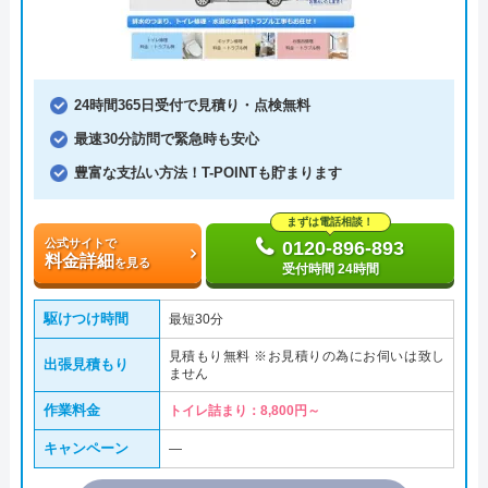
24時間365日受付で見積り・点検無料
最速30分訪問で緊急時も安心
豊富な支払い方法！T-POINTも貯まります
まずは電話相談！
公式サイトで
0120-896-893
料金詳細
を見る
受付時間 24時間
駆けつけ時間
最短30分
見積もり無料 ※お見積りの為にお伺いは致し
出張見積もり
ません
作業料金
トイレ詰まり：8,800円～
キャンペーン
―