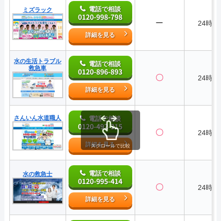
電話で相談
ミズラック
0120-998-798
ー
24時間
詳細を見る
水の生活トラブル
電話で相談
救急車
0120-896-893
〇
24時間
詳細を見る
さんいん水道職人
電話で相談
0120-492-315
〇
24時間
詳細を見る
スクロールで比較
電話で相談
水の救急士
0120-995-414
〇
24時間
詳細を見る