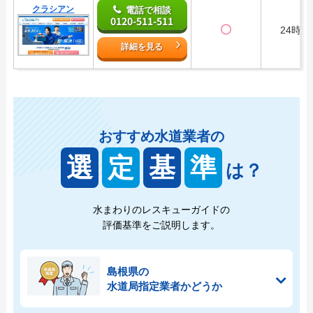
クラシアン
電話で相談
0120-511-511
〇
24時間
詳細を見る
おすすめ水道業者の
選
定
基
準
は？
水まわりのレスキューガイドの
評価基準をご説明します。
島根県の
水道局指定業者かどうか