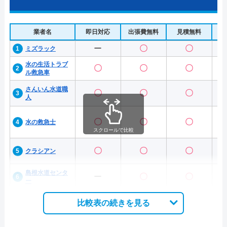
業者名
即日対応
出張費無料
見積無料
水
ー
〇
〇
ミズラック
水の生活トラブ
〇
〇
〇
ル救急車
さんいん水道職
〇
〇
〇
人
〇
〇
〇
水の救急士
スクロールで比較
〇
〇
〇
クラシアン
島根水道センタ
ー
〇
〇
ー
比較表の続きを見る