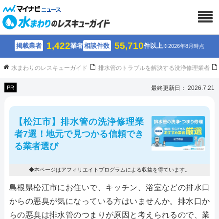
1,422
55,710
掲載業者
業者
相談件数
件以上
※2026年8月時点
水まわりのレスキューガイド
排水管のトラブルを解決する洗浄修理業者
PR
最終更新日： 2026.7.21
【松江市】排水管の洗浄修理業
者7選！地元で見つかる信頼でき
る業者選び
◆本ページはアフィリエイトプログラムによる収益を得ています。
島根県松江市にお住いで、キッチン、浴室などの排水口
からの悪臭が気になっている方はいませんか。排水口か
らの悪臭は排水管のつまりが原因と考えられるので、業