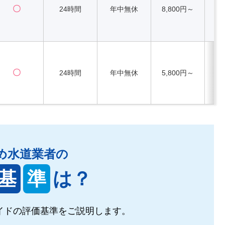
〇
24時間
年中無休
8,800円～
〇
24時間
年中無休
5,800円～
め水道業者の
基
準
は？
イドの
評価基準をご説明します。