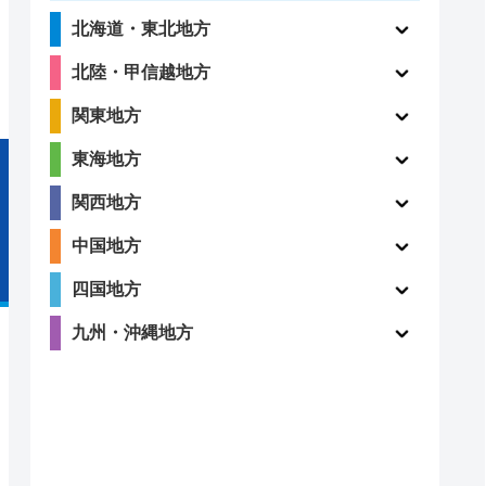
北海道・東北地方
北陸・甲信越地方
関東地方
東海地方
関西地方
中国地方
四国地方
九州・沖縄地方
付時間
定休日
クチコミ
4.1
(198件)
4時間
年中無休