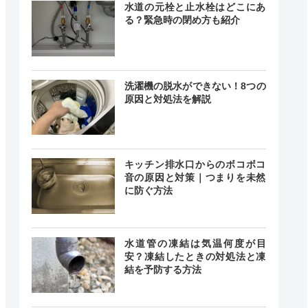
4.2
水道の元栓と止水栓はどこにあ
〇
る？緊急時の閉め方も紹介
（838件）
洗濯機の脱水ができない！8つの
原因と対処法を解説
〇
ー
キッチン排水口からのボコボコ
音の原因と対策｜つまりを未然
に防ぐ方法
水道管の凍結は気温何度が目
安？凍結したときの対処法と凍
結を予防する方法