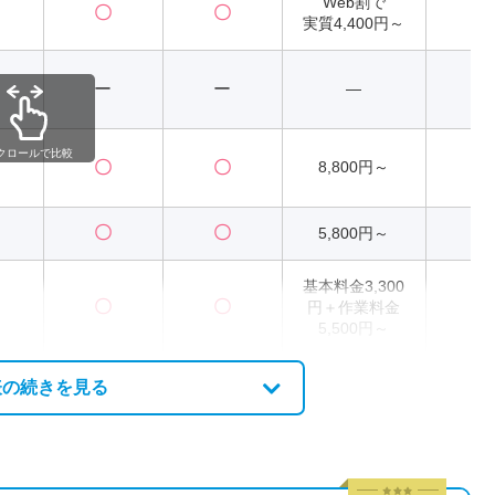
Web割で
〇
〇
2
実質4,400円～
ー
ー
―
クロールで比較
〇
〇
8,800円～
2
〇
〇
5,800円～
2
基本料金3,300
〇
〇
円＋作業料金
2
5,500円～
表の続きを見る