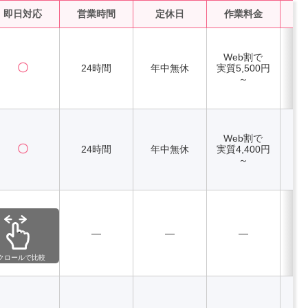
即日対応
営業時間
定休日
作業料金
水
Web割で
〇
24時間
年中無休
実質5,500円
～
Web割で
〇
24時間
年中無休
実質4,400円
～
ー
―
―
―
クロールで比較