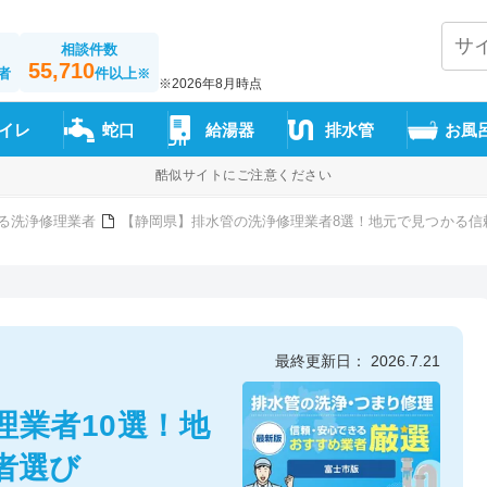
相談件数
55,710
者
件以上
※
※2026年8月時点
イレ
蛇口
給湯器
排水管
お風
酷似サイトにご注意ください
る洗浄修理業者
【静岡県】排水管の洗浄修理業者8選！地元で見つかる信
最終更新日： 2026.7.21
理業者10選！地
者選び