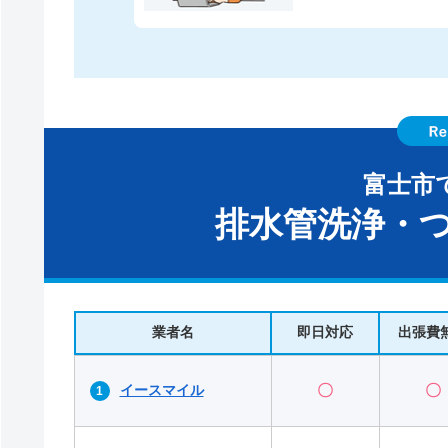
富士市
排水管洗浄・つ
業者名
即日対応
出張費
イースマイル
〇
〇