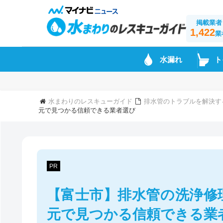
掲載業者
1,422
業
水漏れ
ト
水まわりのレスキューガイド
排水管のトラブルを解決す
元で見つかる信頼できる業者選び
PR
【富士市】排水管の洗浄修
元で見つかる信頼できる業