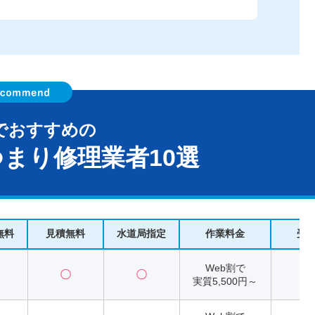
でおすすめの
まり修理業者10選
無料
見積無料
水道局指定
作業料金
受
Web割で
〇
〇
2
実質5,500円～