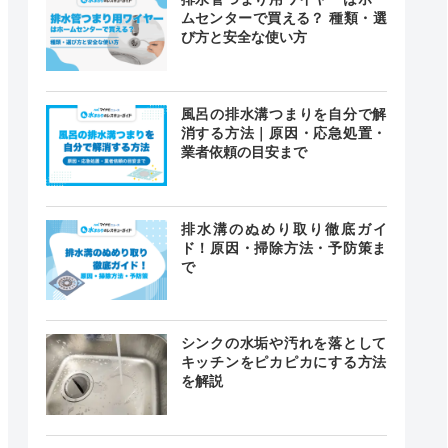
ムセンターで買える？ 種類・選
道局指定
クチコミ
び方と安全な使い方
4.1
〇
風呂の排水溝つまりを自分で解
（198件）
消する方法｜原因・応急処置・
業者依頼の目安まで
〇
ー
排水溝のぬめり取り徹底ガイ
ド！原因・掃除方法・予防策ま
で
3.5
ー
シンクの水垢や汚れを落として
（2件）
キッチンをピカピカにする方法
を解説