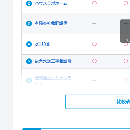
ハウスラボホーム
〇
〇
有限会社牧野設備
ー
ー
ス
水110番
〇
〇
〇
〇
街角水道工事相談所
株式会社クリーンラ
ー
〇
イフ
比較