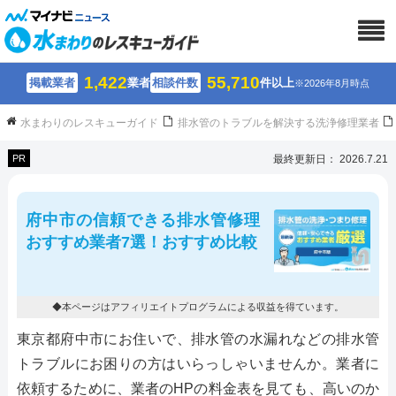
1,422
55,710
掲載業者
業者
相談件数
件以上
※2026年8月時点
水まわりのレスキューガイド
排水管のトラブルを解決する洗浄修理業者
PR
最終更新日： 2026.7.21
府中市の信頼できる排水管修理
おすすめ業者7選！おすすめ比較
◆本ページはアフィリエイトプログラムによる収益を得ています。
東京都府中市にお住いで、排水管の水漏れなどの排水管
トラブルにお困りの方はいらっしゃいませんか。業者に
依頼するために、業者のHPの料金表を見ても、高いのか