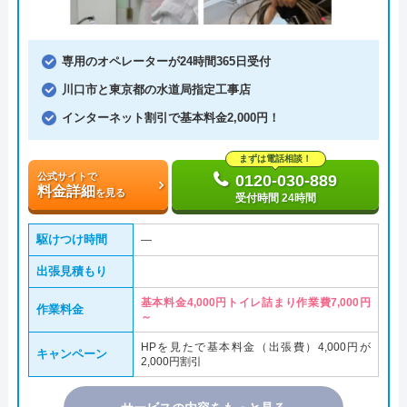
専用のオペレーターが24時間365日受付
川口市と東京都の水道局指定工事店
インターネット割引で基本料金2,000円！
まずは電話相談！
公式サイトで
0120-030-889
料金詳細
を見る
受付時間 24時間
駆けつけ時間
―
出張見積もり
基本料金4,000円トイレ詰まり作業費7,000円
作業料金
～
HPを見たで基本料金（出張費）4,000円が
キャンペーン
2,000円割引