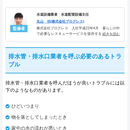
水道設備業者 水道配管設備主任
丸山 功(株式会社プログレス)
監修者
株式会社プログレス 入社平成22年4月 暮らしの中
で必要なレスキューサービスを提供する株式会社プ
続きを読む
ログレスにて水道管設備主任を担当。水回り業務に
10年従事し、累計5000件の水道管関連のトラブルを
解決。多くのお客様に信頼される「水道管」のスペ
排水管・排水口業者を呼ぶ必要のあるトラ
シャリスト。
ブル
排水管・排水口業者を呼んだほうが良いトラブルには以
下のようなものがあります。
ひどいつまり
物を落としてしまったとき
家中の水の流れが悪いとき