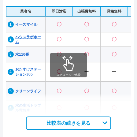
業者名
即日対応
出張費無料
見積無料
水
〇
〇
〇
イースマイル
ハウスラボホー
〇
〇
〇
ム
〇
〇
〇
水110番
おたすけステー
〇
ー
ー
ション365
スクロールで比較
〇
〇
〇
クリーンライフ
水の生活トラブ
〇
〇
〇
ル救急車
比較表の続きを見る