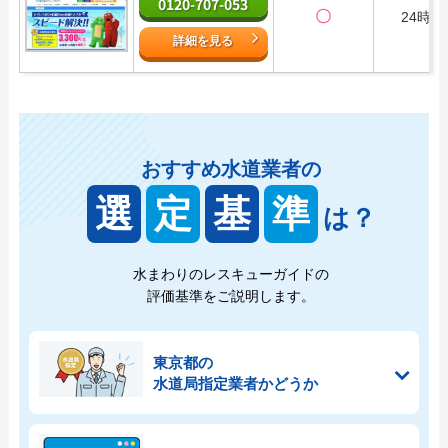
0120-707-053
〇
24時間
詳細を見る
おすすめ水道業者の
選
定
基
準
は？
水まわりのレスキューガイドの
評価基準をご説明します。
東京都の
水道局指定業者かどうか