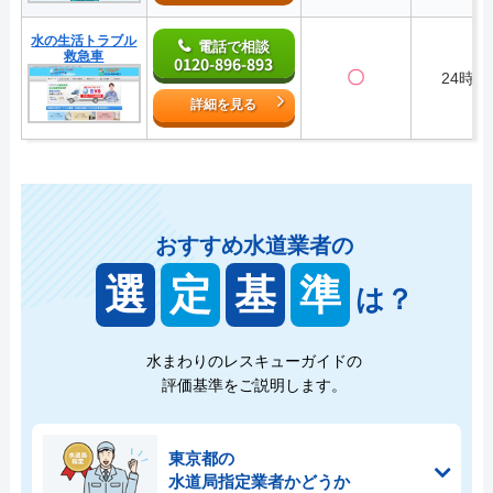
水の生活トラブル
電話で相談
救急車
0120-896-893
〇
24時間
詳細を見る
おすすめ水道業者の
選
定
基
準
は？
水まわりのレスキューガイドの
評価基準をご説明します。
東京都の
水道局指定業者かどうか