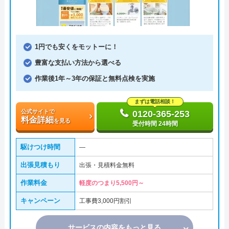
1円でも安くをモットーに！
豊富な支払い方法から選べる
作業後1年～3年の保証と無料点検を実施
まずは電話相談！
公式サイトで
0120-365-253
料金詳細
を見る
受付時間 24時間
駆けつけ時間
―
出張見積もり
出張・見積料金無料
作業料金
軽度のつまり5,500円～
キャンペーン
工事費3,000円割引
サービスの内容をもっと見る