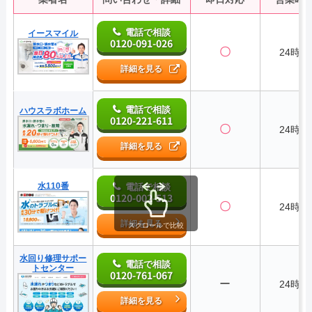
電話で相談
イースマイル
0120-091-026
〇
24時間
詳細を見る
電話で相談
ハウスラボホーム
0120-221-611
〇
24時間
詳細を見る
水110番
電話で相談
0120-002-513
〇
24時間
詳細を見る
スクロールで比較
水回り修理サポー
電話で相談
トセンター
0120-761-067
ー
24時間
詳細を見る