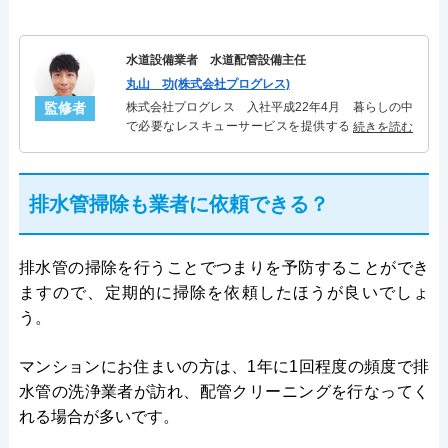
水道設備業者 水道配管設備主任
丸山 功(株式会社プログレス)
監修者
株式会社プログレス 入社平成22年4月 暮らしの中
で必要なレスキューサービスを提供する株式会社プ
続きを読む
ログレスにて水道管設備主任を担当。水回り業務に
10年従事し、累計5000件の水道管関連のトラブルを
解決。多くのお客様に信頼される「水道管」のスペ
排水管掃除も業者に依頼できる？
シャリスト。
排水管の掃除を行うことでつまりを予防することができ
ますので、定期的に掃除を依頼したほうが良いでしょ
う。
マンションにお住まいの方は、1年に1回程度の頻度で排
水管の洗浄業者が訪れ、配管クリーニングを行なってく
れる場合が多いです。