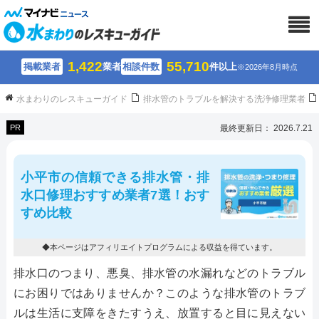
1,422
55,710
掲載業者
業者
相談件数
件以上
※2026年8月時点
水まわりのレスキューガイド
排水管のトラブルを解決する洗浄修理業者
PR
最終更新日： 2026.7.21
小平市の信頼できる排水管・排
水口修理おすすめ業者7選！おす
すめ比較
◆本ページはアフィリエイトプログラムによる収益を得ています。
排水口のつまり、悪臭、排水管の水漏れなどのトラブル
にお困りではありませんか？このような排水管のトラブ
ルは生活に支障をきたすうえ、放置すると目に見えない