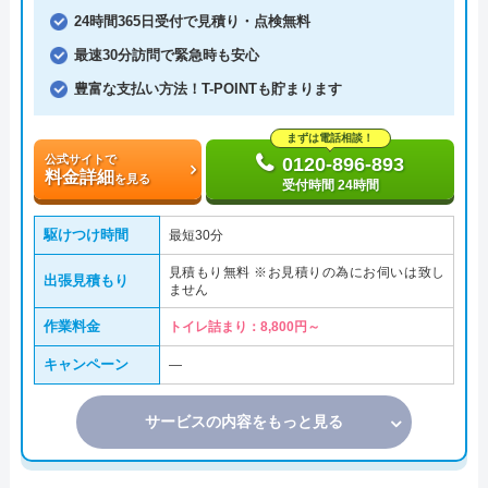
24時間365日受付で見積り・点検無料
最速30分訪問で緊急時も安心
豊富な支払い方法！T-POINTも貯まります
まずは電話相談！
公式サイトで
0120-896-893
料金詳細
を見る
受付時間 24時間
駆けつけ時間
最短30分
見積もり無料 ※お見積りの為にお伺いは致し
出張見積もり
ません
作業料金
トイレ詰まり：8,800円～
キャンペーン
―
サービスの内容をもっと見る