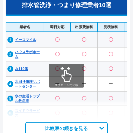
排水管洗浄・つまり修理業者10選
業者名
即日対応
出張費無料
見積無料
水
〇
〇
〇
イースマイル
ハウスラボホー
〇
〇
〇
ム
〇
〇
〇
水110番
水回り修理サポ
ー
ー
ー
スクロールで比較
ートセンター
水の生活トラブ
〇
〇
〇
ル救急車
スイドウサービ
〇
〇
〇
ス
比較表の続きを見る