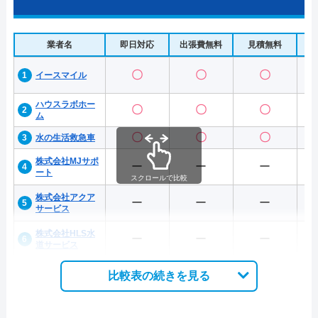
業者名
即日対応
出張費無料
見積無料
水
〇
〇
〇
イースマイル
ハウスラボホー
〇
〇
〇
ム
〇
〇
〇
水の生活救急車
株式会社MJサポ
ー
ー
ー
ート
スクロールで比較
株式会社アクア
ー
ー
ー
サービス
株式会社HLS水
ー
ー
ー
道サービス
比較表の続きを見る