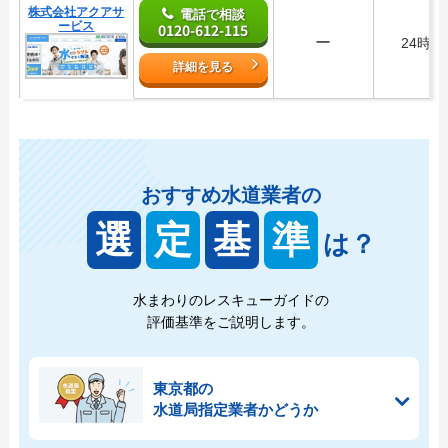
株式会社アクアサ
電話で相談
ービス
0120-612-115
ー
24時間
詳細を見る
おすすめ水道業者の
選
定
基
準
は？
水まわりのレスキューガイドの
評価基準をご説明します。
東京都の
水道局指定業者かどうか