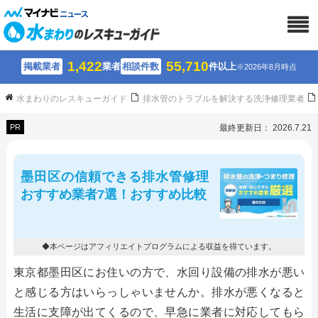
1,422
55,710
掲載業者
業者
相談件数
件以上
※2026年8月時点
水まわりのレスキューガイド
排水管のトラブルを解決する洗浄修理業者
PR
最終更新日： 2026.7.21
墨田区の信頼できる排水管修理
おすすめ業者7選！おすすめ比較
◆本ページはアフィリエイトプログラムによる収益を得ています。
東京都墨田区にお住いの方で、水回り設備の排水が悪い
と感じる方はいらっしゃいませんか。排水が悪くなると
生活に支障が出てくるので、早急に業者に対応してもら