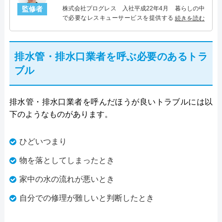
監修者
株式会社プログレス 入社平成22年4月 暮らしの中
で必要なレスキューサービスを提供する株式会社プ
続きを読む
ログレスにて水道管設備主任を担当。水回り業務に
10年従事し、累計5000件の水道管関連のトラブルを
解決。多くのお客様に信頼される「水道管」のスペ
排水管・排水口業者を呼ぶ必要のあるトラ
シャリスト。
ブル
排水管・排水口業者を呼んだほうが良いトラブルには以
下のようなものがあります。
ひどいつまり
物を落としてしまったとき
家中の水の流れが悪いとき
自分での修理が難しいと判断したとき