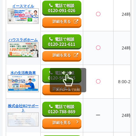
電話で相談
イースマイル
0120-091-026
〇
24時間
詳細を見る
電話で相談
ハウスラボホーム
0120-221-611
〇
24時間
詳細を見る
水の生活救急車
電話で相談
0120-569-365
〇
8:00-22:
詳細を見る
スクロールで比較
株式会社MJサポー
電話で相談
ト
0120-788-869
ー
24時間
詳細を見る