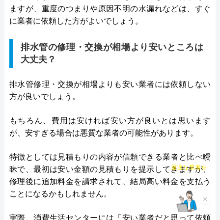
ますが、重度のつまりや原因不明の水漏れなどは、すぐ
に業者に依頼した方がよいでしょう。
排水管の修理・交換が相場より安いところは
大丈夫？
排水管修理・交換が相場よりも安い業者には依頼しない
方が良いでしょう。
もちろん、費用は安ければ安い方が良いとは思います
が、安すぎる場合は悪質な業者の可能性があります。
特徴としては見積もりの内容が信頼できる業者と比べ曖
チャット診断で
昧で、最初は安い金額の見積もりを提示してきますが、
最適な業者を
ご提案
修理後に追加料金を請求されて、結局高い料金を支払う
ことになるかもしれません。
×
実際、消費生活センターには「安い業者だと思って依頼