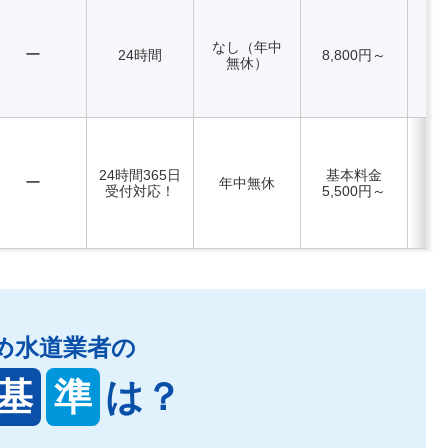
なし（年中
ー
24時間
8,800円～
無休）
24時間365日
基本料金
ー
年中無休
受付対応！
5,500円～
め水道業者の
基
準
は？