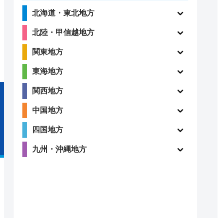
北海道・東北地方
北陸・甲信越地方
関東地方
東海地方
関西地方
中国地方
四国地方
九州・沖縄地方
付時間
定休日
クチコミ
4.6
(5件)
4時間
年中無休