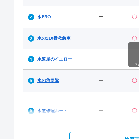
水PRO
ー
〇
水の110番救急車
ー
〇
水道屋のイエロー
ー
ー
ス
水の救急隊
ー
〇
ー
〇
水道修理ルート