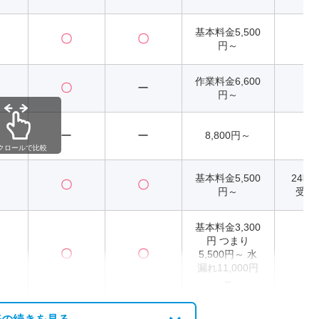
基本料金5,500
〇
〇
2
円～
作業料金6,600
〇
ー
2
円～
ー
ー
8,800円～
2
クロールで比較
基本料金5,500
24時
〇
〇
円～
受付
基本料金3,300
円 つまり
〇
〇
5,500円～ 水
2
漏れ11,000円
～