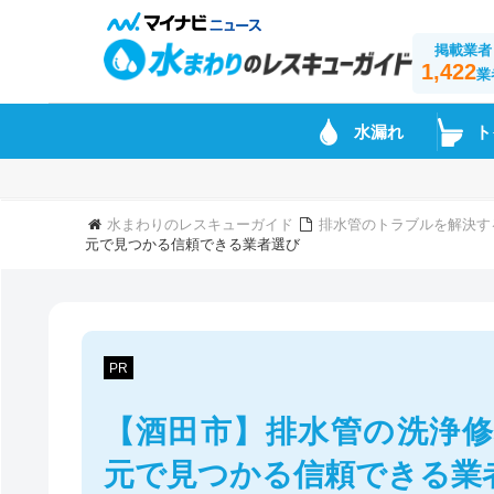
掲載業者
1,422
業
水漏れ
ト
水まわりのレスキューガイド
排水管のトラブルを解決す
元で見つかる信頼できる業者選び
PR
【酒田市】排水管の洗浄修
元で見つかる信頼できる業