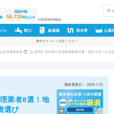
相談件数
55,710
者
件以上
※
※2026年8月時点
イレ
蛇口
給湯器
排水管
お風
酷似サイトにご注意ください
る洗浄修理業者
【山形県】排水管の洗浄修理業者10選！地元で見つかる
最終更新日： 2026.7.21
理業者8選！地
者選び