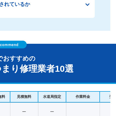
されているか
でおすすめの
まり修理業者10選
無料
見積無料
水道局指定
作業料金
受
ー
ー
2