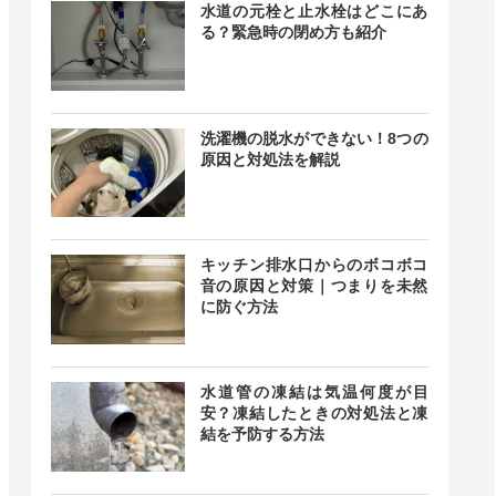
水道の元栓と止水栓はどこにあ
る？緊急時の閉め方も紹介
ー
ー
洗濯機の脱水ができない！8つの
原因と対処法を解説
4.4
〇
（99件）
キッチン排水口からのボコボコ
音の原因と対策｜つまりを未然
に防ぐ方法
水道管の凍結は気温何度が目
安？凍結したときの対処法と凍
結を予防する方法