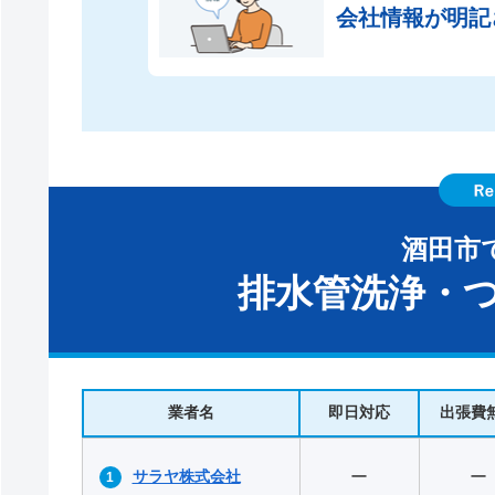
会社情報が
明記
酒田市
排水管洗浄・つ
業者名
即日対応
出張費
サラヤ株式会社
ー
ー