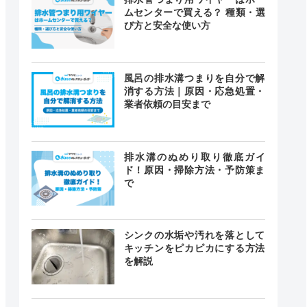
ムセンターで買える？ 種類・選
道局指定
クチコミ
び方と安全な使い方
4.6
ー
風呂の排水溝つまりを自分で解
（5件）
消する方法｜原因・応急処置・
業者依頼の目安まで
2.4
排水溝のぬめり取り徹底ガイ
〇
ド！原因・掃除方法・予防策ま
（12件）
で
シンクの水垢や汚れを落として
キッチンをピカピカにする方法
ー
ー
を解説