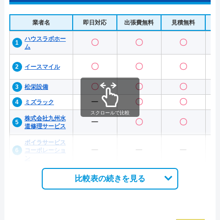
業者名
即日対応
出張費無料
見積無料
水
ハウスラボホー
〇
〇
〇
ム
〇
〇
〇
イースマイル
〇
〇
〇
松栄設備
ー
〇
〇
ミズラック
スクロールで比較
株式会社九州水
ー
〇
〇
道修理サービス
ボイラサービス
ー
ー
ー
コーポレーショ
ン
比較表の続きを見る