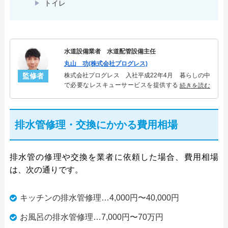
トイレ
水道設備業者 水道配管設備主任
丸山 功(株式会社プログレス)
監修者
株式会社プログレス 入社平成22年4月 暮らしの中
で必要なレスキューサービスを提供する株式会社プ
続きを読む
ログレスにて水道管設備主任を担当。水回り業務に
10年従事し、累計5000件の水道管関連のトラブルを
解決。多くのお客様に信頼される「水道管」のスペ
排水管修理・交換にかかる費用相場
シャリスト。
排水管の修理や交換を業者に依頼した場合、費用相場
は、次の通りです。
キッチンの排水管修理…4,000円〜40,000円
お風呂の排水管修理…7,000円〜70万円