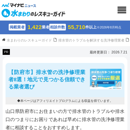
1,422
55,710
掲載業者
業者
相談件数
件以上
※2026年8月時点
水まわりのレスキューガイド
排水管のトラブルを解決する洗浄修理業者
PR
最終更新日： 2026.7.21
【防府市】排水管の洗浄修理業
者8選！地元で見つかる信頼でき
る業者選び
◆本ページはアフィリエイトプログラムによる収益を得ています。
山口県防府市にお住まいの方で排水管のトラブルや排水
口のつまりにお困りであれば早めに排水管の洗浄修理業
者に相談することをおすすめします。