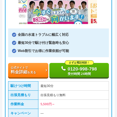
全国の水道トラブルに幅広く対応
最短30分で駆け付け緊急時も安心
Web割引でお得に作業依頼が可能
まずは電話相談！
公式サイトで
0120-998-798
料金詳細
を見る
受付時間 24時間
駆けつけ時間
最短30分
出張見積もり
出張見積もり無料
作業料金
5,500円～
キャンペーン
―