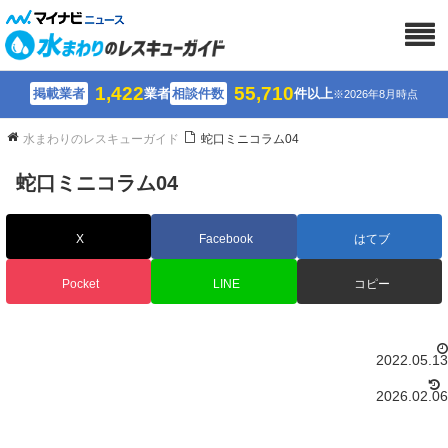
1,422
55,710
掲載業者
業者
相談件数
件以上
※2026年8月時点
水まわりのレスキューガイド
蛇口ミニコラム04
蛇口ミニコラム04
X
Facebook
はてブ
Pocket
LINE
コピー
2022.05.13
2026.02.06