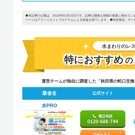
◆本記事の公開は、2023年03月15日です。記事公開後も情報の更新に努め
ページはアフィリエイトプログラムによる収益を得ています。◆特定商品・サー
水まわりのレ
特におすすめ
の
運営チームが独自に調査した「秋田県の蛇口交換
業者名
公式サイト
水PRO
電話相談
0120-688-744
詳細を見る