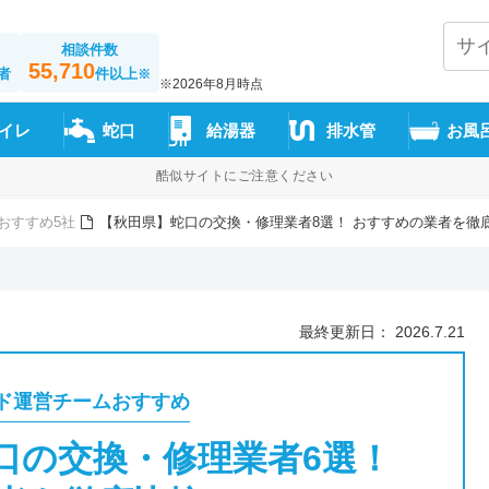
相談件数
55,710
者
件以上
※
※2026年8月時点
イレ
蛇口
給湯器
排水管
お風
酷似サイトにご注意ください
おすすめ5社
【秋田県】蛇口の交換・修理業者8選！ おすすめの業者を徹
最終更新日： 2026.7.21
ド運営チームおすすめ
口の交換・修理業者6選！