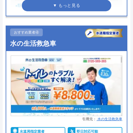
今すぐ電話で相談する
●駆けつけ時間
―
0120-579-007
●受付時間
9:00～17:00（二戸店）
8:30～17:30（岩手町店・三戸店・
七戸店）
おすすめ業者④
水道修理ルートの基本情報
水の生活救急車
●定休日
なし
運営会社
株式会社クリーンライフ
●出張見積もり
見積無料
代表者
元村祐次
●支払い方法
―
所在地
〒564-0052
●累計実績
―
大阪府吹田市広芝町6-10
●保証・保険
―
対応エリア
全国
詳細は公式HPでご確認ください
かんぶん便利くんがおすすめの理由
引用元：
水の生活救急車
かんぶん便利くんは青森県・岩手県を中心に、住ま
水道局指定業者
即日対応可能