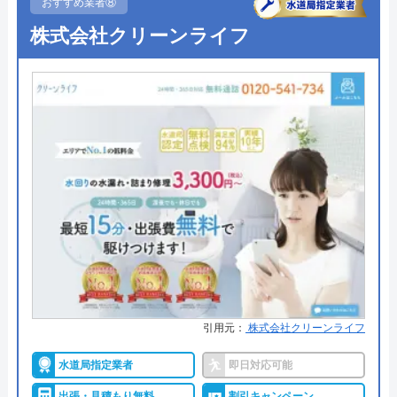
おすすめ業者⑧
●出張見積もり
出張見積もり無料
株式会社クリーンライフ
代表者
元村祐次
●支払い方法
現金、クレジットカード、銀行振
所在地
〒564-0052
込
大阪府吹田市広芝町6-10
●累計実績
―
対応エリア
全国
●保証・保険
無料保証あり
詳細は公式HPでご確認ください
ミズラックがおすすめの理由
ミズラックは全国の水道トラブルに対応している水
道修理業者です。
引用元：
株式会社クリーンライフ
全国各署の営業所の中から現場に一番近いスタッフ
水道局指定業者
即日対応可能
が訪問するので、最短30分で駆け付けてくれます。
出張・見積もり無料
割引キャンペーン