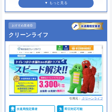
料金詳細を見る
●駆けつけ時間
最短15分
今すぐ電話で相談する
0120-569-365
●受付時間
24時間
おすすめ業者⑥
●定休日
年中無休
クリーンライフ
●出張見積もり
見積り・出張費無料
水の生活救急車の基本情報
●支払い方法
現金払い、銀行振込、後日集金、
クレジットカード
運営会社
株式会社生活救急車
●累計実績
―
代表者
楯広長
●保証・保険
―
所在地
〒460-0008
名古屋市中区栄1丁目14-15
詳細は公式HPでご確認ください
対応エリア
全国（一部地域を除く）
水PROがおすすめの理由
引用元：
クリーンライフ
水PROは、即日対応可能でスピーディーな対応が特
水道局指定業者
即日対応可能