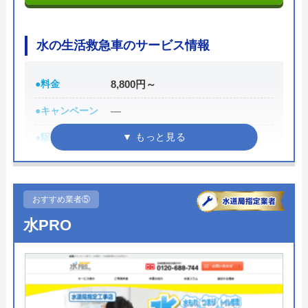
0120-019-586
水の生活救急車のサービス情報
かんぶん便利くんの基本情報
●料金
8,800円～
運営会社
株式会社菅文
●キャンペーン
―
代表者
菅 陽悦
●駆けつけ時間
最短30分
創業・設立
1914（大正3）年3月
●受付時間
8:00-22:00
所在地
〒028-6195
●定休日
年中無休
おすすめ業者⑤
岩手県二戸市堀野字長地75番地4
●出張見積もり
出張見積もり無料
水PRO
対応エリア
青森県、岩手県
●支払い方法
現金、クレジットカード
●累計実績
施工対応数240万件以上
●保証・保険
―