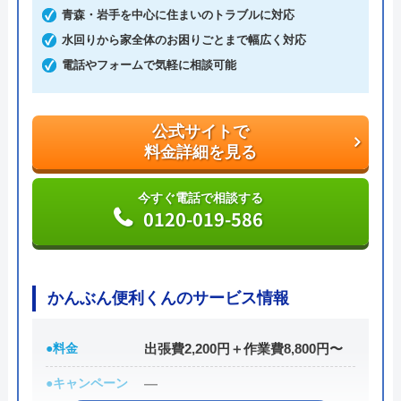
青森・岩手を中心に住まいのトラブルに対応
います。
水回りから家全体のお困りごとまで幅広く対応
電話やフォームで気軽に相談可能
相談の受付は24時間体制かつ365日対応しており、
相談から出張・見積もりまでの費用は発生しませ
ん。
公式サイトで
さらに最短15分での駆けつけで非常にスピーディな
料金詳細を見る
対応を強みとしており、安心かつ心強い業者でもあ
ります。
今すぐ電話で相談する
0120-019-586
創業21年の中で累計100万件以上もの相談実績を持
っており、豊富な経験に基づく高い技術力で高品質
なサービスを提供してくれます。
かんぶん便利くんのサービス情報
公式サイトで
●料金
出張費2,200円＋作業費8,800円〜
料金詳細を見る
●キャンペーン
―