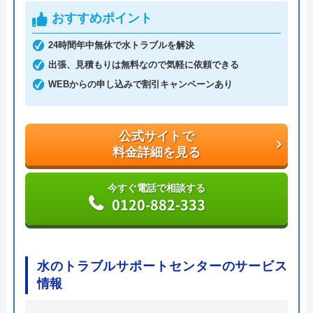
ッチンなどの蛇口や排水溝・排水口・排水管つまり
おすすめポイント
や水漏れ修理に対応。受付時間は7:00～22:00です。
365日年中無休で営業しているので、週末や祝日で
24時間年中無休で水トラブルを解決
も依頼が可能です。電話を掛けると、受付から最短
出張、見積もりは無料なので気軽に依頼できる
30分で駆けつけてくれます。排水管のつまり、あふ
WEBからの申し込みで割引キャンペーンあり
れなど、急なトラブルが発生しても迅速に対応して
くれます。
公式サイトで
料金詳細を見る
「WEBを見た」と伝えれば、料金から1,000円割引
に。例えば排水管の修理見積は0円。排水管修理費
今すぐ電話で相談する
0120-882-333
用は2,200円～。業界最安値に挑戦しているので、良
心的な価格です。
急なトラブルで持ち合わせがないという場合でも、
水のトラブルサポートセンターのサービス
クレジットカード決済、銀行支払い、コンビニでの
情報
支払いにも対応しているので安心してください。