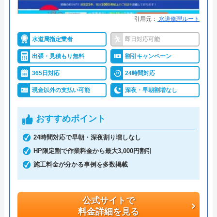
ンセルしても構いません。その場合、料金は発生し
引用元：
水道修理ルート
ないため安心です。
水道局指定業者
即日対応可能
深夜や早朝にも対応していますが、追加料金が発生
出張・見積もり無料
割引キャンペーン
する可能性があります。また、支払い方法は基本的
365日対応
24時間対応
に現金払いであるため、依頼する際は手元に現金を
用意しておく必要があります。
現金以外の支払い可能
深夜・早朝割増なし
全国で幅広い依頼に対応しており、実績も豊富な業
おすすめポイント
者です。
24時間対応で早朝・深夜割り増しなし
HP限定割で作業料金から最大3,000円割引
公式サイトで
施工料金が分かる事例を多数掲載
料金詳細を見る
今すぐ電話で相談する
0120-041-904
公式サイトで
料金詳細を見る