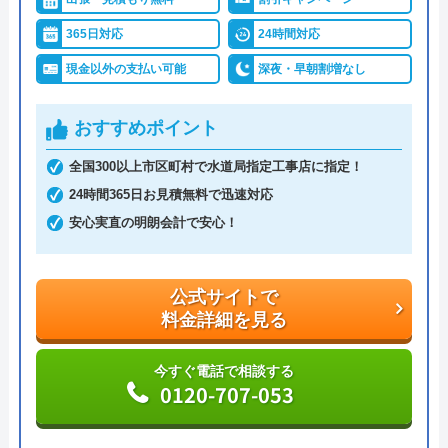
24時間連絡を受け付けているので、緊急のトラブル
でも安心してご依頼いただけます。
365日対応
24時間対応
現金以外の支払い可能
深夜・早朝割増なし
2,000円のWeb割引もあり、お得に作業を依頼でき
るので、忘れずに活用するようにしましょう。
おすすめポイント
公式サイトで
全国300以上市区町村で水道局指定工事店に指定！
料金詳細を見る
24時間365日お見積無料で迅速対応
安心実直の明朗会計で安心！
今すぐ電話で相談する
0120-998-798
公式サイトで
料金詳細を見る
ミズラックの基本情報
今すぐ電話で相談する
0120-707-053
運営会社
株式会社JMC
代表者
中山泰将