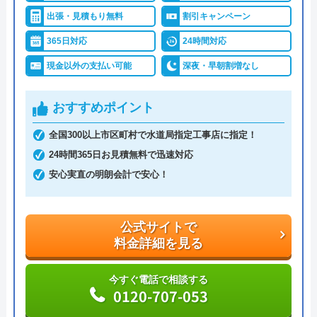
徴的な業者です。
出張・見積もり無料
割引キャンペーン
地域に精通したエリア担当作業員がいるため、夜間
365日対応
24時間対応
も含めて電話をしてから2～3分で手配、最速15分で
現金以外の支払い可能
深夜・早朝割増なし
駆け付けてくれます。
おすすめポイント
料金体系については、基本料金5,000円～になります
が、現地見積もり・出張費・追加請求は0円になり
全国300以上市区町村で水道局指定工事店に指定！
ます。
24時間365日お見積無料で迅速対応
明朗会計ですので、万が一追加の作業が必要となっ
安心実直の明朗会計で安心！
た場合でも了承を得てからの作業になり、適切な作
業料金を案内してくれます。
公式サイトで
料金詳細を見る
水PROは迅速な対応に加えて安心できる料金案内を
してくれます。
今すぐ電話で相談する
0120-707-053
公式サイトで