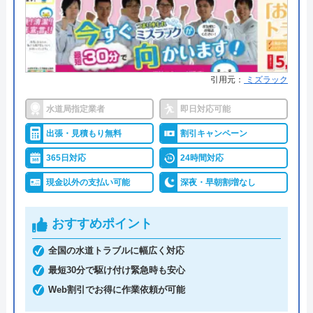
●累計実績
施工実績30万件を達成
●保証・保険
修理に応じて1～3年の無料点検、
無料保証を用意
引用元：
ミズラック
詳細は公式HPでご確認ください
水道局指定業者
即日対応可能
クリーンライフがおすすめの理由
出張・見積もり無料
割引キャンペーン
クリーンライフは年中無休で、最短30分駆けつけ、
365日対応
24時間対応
休日・深夜も出張費無料などのサービスを売りにし
現金以外の支払い可能
深夜・早朝割増なし
ています。
おすすめポイント
指定給水装置工事事業者（水道局指定工事店）で下
請けに依頼することなく自社でしっかりと教育や研
全国の水道トラブルに幅広く対応
修を受けた有資格者のスタッフが対応してくれるの
最短30分で駆け付け緊急時も安心
で安心です。
Web割引でお得に作業依頼が可能