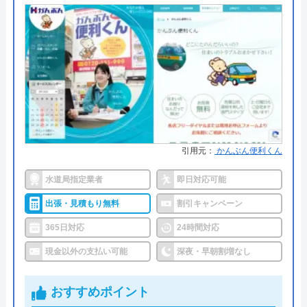
●出張見積もり
出張見積もり無料
●支払い方法
現金、PayPay、クレジットカー
ド、NP後払い
●累計実績
累計対応件数100万件以上
●保証・保険
1〜3年の無料点検・無料保証制度
PL保険加入業者
引用元：
かんぶん便利くん
詳細は公式HPでご確認ください
水道局指定業者
即日対応可能
水道修理ルートがおすすめの理由
出張・見積もり無料
割引キャンペーン
株式会社クリーンライフが運営する水まわり修理サ
365日対応
24時間対応
ービス「水道修理ルート」は、水道局指定工事店の
現金以外の支払い可能
深夜・早朝割増なし
認定を受けている大手水道業者です。
関東・中部・近畿・中国と全国規模で対応エリアを
おすすめポイント
展開しており、各エリアの水道局から認定を受けて