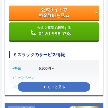
また、見積もり時や施工後などにトラブルが起こっ
公式サイトで
た場合には、スタッフから渡されている名刺の裏に
料金詳細を見る
書かれている番号に電話すれば、各エリアの担当が
対応してくれます。見積もり無料で、キャンセル料
今すぐ電話で相談する
も不要です。施工前に必ず修理内容と費用を提示
0120-998-798
し、施主が納得した上で修理を行います。
公式サイトで
ミズラックのサービス情報
料金詳細を見る
今すぐ電話で相談する
●料金
5,500円～
0120-707-053
●キャンペーン
―
●駆けつけ時間
最短30分
クリーンライフの基本情報
●受付時間
24時間
●定休日
年中無休
運営会社
株式会社クリーンライフ