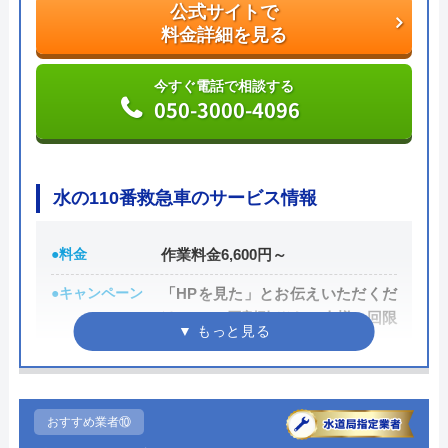
公式サイトで
た場合には、スタッフから渡されている名刺の裏に
料金詳細を見る
書かれている番号に電話すれば、各エリアの担当が
対応してくれます。見積もり無料で、キャンセル料
今すぐ電話で相談する
050-3000-4096
も不要です。施工前に必ず修理内容と費用を提示
し、施主が納得した上で修理を行います。
公式サイトで
水の110番救急車のサービス情報
料金詳細を見る
●料金
作業料金6,600円～
今すぐ電話で相談する
0120-707-053
●キャンペーン
「HPを見た」とお伝えいただくだ
けで1,000円割引 ※お一人様一回限
り
株式会社クリーンライフの基本情報
●駆けつけ時間
最短30分
●受付時間
24時間
運営会社
株式会社クリーンライフ
おすすめ業者⑩