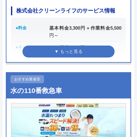
株式会社クリーンライフのサービス情報
所在地
〒150-0002
東京都渋谷区渋谷2-14-5
●料金
基本料金3,300円＋作業料金5,500
対応エリア
日本全国
円～
●キャンペーン
WEB限定3,000円OFF
※10,000円以上で適用
●駆けつけ時間
最短30分
●受付時間
24時間
おすすめ業者⑨
水の110番救急車
●定休日
年中無休
●出張見積もり
出張見積もり無料
●支払い方法
現金、銀行振込、クレジットカー
ド、コンビニ後払い、QR決済
●累計実績
施工実績30万件を達成