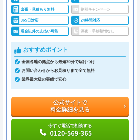
いのトラブルに対応してくれる業者です。水回りの
出張・見積もり無料
割引キャンペーン
トラブルにも対応しているので、トイレのつまりな
365日対応
24時間対応
どでお困りのときは相談してみてはいかがでしょう
現金以外の支払い可能
深夜・早朝割増なし
か。水回り以外のトラブルにも対応しているので、
家の中のお困りごとをまとめて相談するのも可能で
おすすめポイント
す。
全国各地の拠点から最短30分で駆けつけ
二戸店・岩手町店・三戸店・七戸店が周辺エリアに
お問い合わせからお見積りまで全て無料
対応していますが、その他地域や青森県南部・岩手
業界最大級の実績で安心
県北部の方もお電話やホームページの申し込みフォ
ームから相談できます。
公式サイトで
料金詳細を見る
公式サイトで
料金詳細を見る
今すぐ電話で相談する
0120-569-365
今すぐ電話で相談する