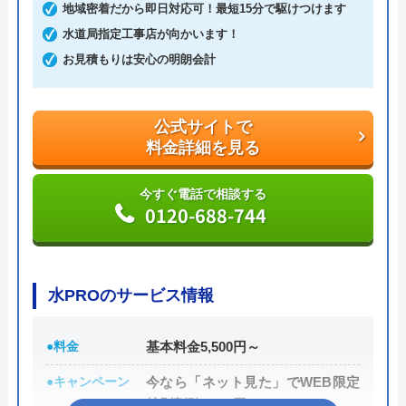
地域密着だから即日対応可！最短15分で駆けつけます
シャリストです。
水道局指定工事店が向かいます！
お見積もりは安心の明朗会計
おすすめポイントとしてはこれまでの施工対応実績
は240万件以上と豊富な実績数があり、また最短5分
で業者を手配してくれて最短30分でスピード駆け付
公式サイトで
けしてくれるところです。
料金詳細を見る
また、取扱いメーカーに関しても幅広いため、水ま
今すぐ電話で相談する
0120-688-744
わりトラブルで困った際には頼りになる業者でしょ
う。
もちろん見積もりは無料ですし、出張・キャンセル
水PROのサービス情報
についても無料ですので、まずはサイトを覗いてみ
てはいかがでしょうか？
●料金
基本料金5,500円～
●キャンペーン
今なら「ネット見た」でWEB限定
公式サイトで
特別割引3,000円OFF