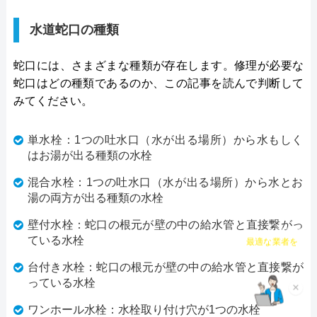
度クーリング・オフ制度
水道蛇口の種類
詳細は公式HPでご確認ください
蛇口には、さまざまな種類が存在します。修理が必要な
蛇口はどの種類であるのか、この記事を読んで判断して
水のトラブルサポートセンターがおすすめ
みてください。
の理由
水のトラブルサポートセンターは、24時間365日年
単水栓：1つの吐水口（水が出る場所）から水もしく
中無休で営業しています。受付は電話、Web(フォー
はお湯が出る種類の水栓
ム、チャット)にて対応しています。Webからの見積
混合水栓：1つの吐水口（水が出る場所）から水とお
依頼は翌日以降の予約となっているため、お急ぎの
湯の両方が出る種類の水栓
方は電話にてご連絡ください。Webから依頼した場
壁付水栓：蛇口の根元が壁の中の給水管と直接繋がっ
合は送信完了のメールが届き、これが予約完了を意
チャット診断で
ている水栓
最適な業者を
味しています。
ご提案
台付き水栓：蛇口の根元が壁の中の給水管と直接繋が
っている水栓
×
作業時間は3時間単位での予約が可能で、作業当日
ワンホール水栓：水栓取り付け穴が1つの水栓
は訪問の1～2時間前に連絡があるのでご安心くださ