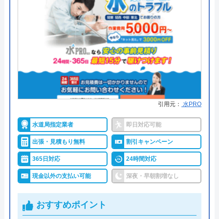
詳細は公式HPでご確認ください
水の生活救急車がおすすめの理由
拠点数2270店舗と日本全国に拠点を構え、年中無休
で対応をしています。日中はコールセンターにて問
い合わせ受付をしてくれるので、すぐに相談ができ
水トラブルの不安もすぐに解消できます。
引用元：
水PRO
水道局指定業者
即日対応可能
調整作業のみであれば8,800円～と明朗会計。問い合
出張・見積もり無料
割引キャンペーン
わせから見積もりまですべて無料でできるので、ま
ずは電話相談をしてみることをおすすめします。
365日対応
24時間対応
現金以外の支払い可能
深夜・早朝割増なし
日本全国の水トラブルに対応している水の生活救急
車はトイレのみならず洗面所やキッチン、お風呂な
おすすめポイント
どにも対応してくれる水まわりトラブル解決のスペ