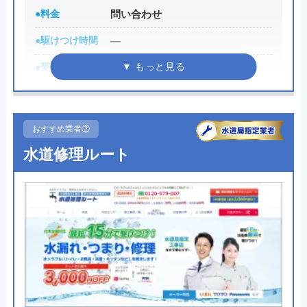
●料金
問い合わせ
●駆けつけ時間
―
●受付時間
―
●定休日
―
●累計実績
―
おすすめ業者②
●保証・保険
―
水道修理ルート
詳細は公式HPでご確認ください
Benryがおすすめの理由
Benry（ベンリー）は、自宅で発生したさまざまな
困りごとを相談できる業者です。具体的な料金を知
りたい場合は、問い合わせが必要です。見積もりは
無料であり、料金や内容に納得できない場合はキャ