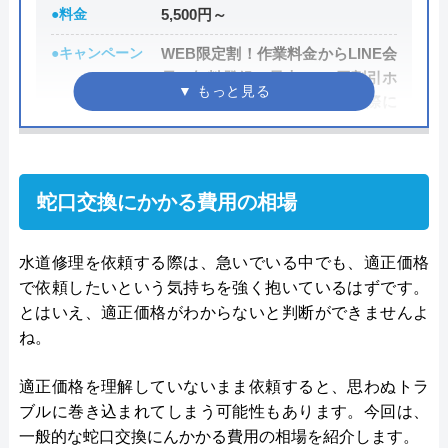
●料金
5,500円～
公式サイトで
料金詳細を見る
●キャンペーン
WEB限定割！作業料金からLINE会
員に無料登録で最大3,000円割引ホ
ームページを見たとお電話の際に
今すぐ電話で相談する
050-3000-4096
伝えて頂いた方は、作業料金から
2,000円割引!
●駆けつけ時間
最短20分
蛇口交換にかかる費用の相場
水の110番救急車の基本情報
●受付時間
24時間
水道修理を依頼する際は、急いでいる中でも、適正価格
●定休日
年中無休
運営会社
株式会社JUNコーポレーション
で依頼したいという気持ちを強く抱いているはずです。
●出張見積もり
出張見積もり無料
代表者
高野祐二
とはいえ、適正価格がわからないと判断ができませんよ
ね。
●支払い方法
現金、クレジットカード、コンビ
所在地
〒158-0095
ニ後払い、QRコード決済
東京都世田谷区瀬田二丁目27番3号
適正価格を理解していないまま依頼すると、思わぬトラ
●累計実績
累計対応件数100万件以上
ブルに巻き込まれてしまう可能性もあります。今回は、
対応エリア
全国（一部エリアを除く）
一般的な蛇口交換にんかかる費用の相場を紹介します。
●保証・保険
PL保険加入1年～5年の無料保証制