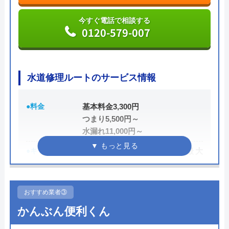
今すぐ電話で相談する
0120-579-007
Benryの基本情報
運営会社
株式会社ベンリーコーポレーション
水道修理ルートのサービス情報
創業・設立
1990年5月
所在地
〒452-0001
●料金
基本料金3,300円
愛知県清須市西枇杷島町古城2丁目10-
つまり5,500円～
1
水漏れ11,000円～
対応エリア
全国
●キャンペーン
HP限定割、作業料金から最大
3,000円割引
●駆けつけ時間
最短15分
おすすめ業者③
●受付時間
24時間
かんぶん便利くん
●定休日
年中無休