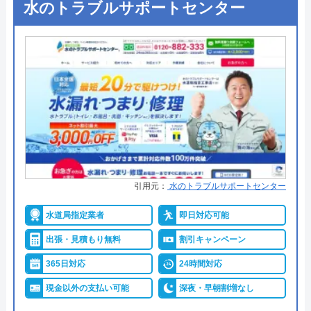
水のトラブルサポートセンター
●定休日
年中無休
代表者
元村祐次
●出張見積もり
無料見積り
所在地
〒564-0052
大阪府吹田市広芝町6-10
●支払い方法
カード支払い、コンビニ、銀行支
払、後払い
対応エリア
全国
●累計実績
問い合わせ数10万件以上（2021年5
月累計）
●保証・保険
取り付け器具には1～5年間のメー
カー保証 ※消耗品など一部サービ
スを除く。
引用元：
水のトラブルサポートセンター
詳細は公式HPでご確認ください
水道局指定業者
即日対応可能
出張・見積もり無料
割引キャンペーン
水の110番救急車がおすすめの理由
365日対応
24時間対応
「水の110番救急車」は株式会社RSが運営する水ま
現金以外の支払い可能
深夜・早朝割増なし
わりの緊急対応サービスです。トイレ、お風呂、キ