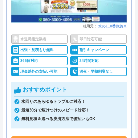
●保証・保険
修理に応じて1～3年の無料点検、
無料保証を用意
引用元：
水の110番救急車
詳細は公式HPでご確認ください
水道局指定業者
即日対応可能
株式会社クリーンライフがおすすめの理由
出張・見積もり無料
割引キャンペーン
クリーンライフは年中無休で、最短30分駆けつけ、
365日対応
24時間対応
休日・深夜も出張費無料などのサービスを売りにし
現金以外の支払い可能
深夜・早朝割増なし
ています。
おすすめポイント
指定給水装置工事事業者（水道局指定工事店）で下
請けに依頼することなく自社でしっかりと教育や研
水回りのあらゆるトラブルに対応！
修を受けた有資格者のスタッフが対応してくれるの
最短30分で駆けつけのスピード対応！
で安心です。
無料見積＆選べる決済方法で後払いもOK
また、見積もり時や施工後などにトラブルが起こっ