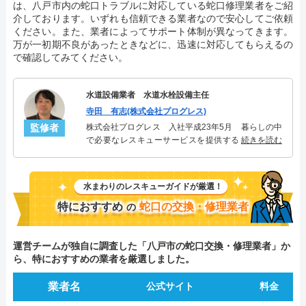
は、八戸市内の蛇口トラブルに対応している蛇口修理業者をご紹
介しております。いずれも信頼できる業者なので安心してご依頼
ください。また、業者によってサポート体制が異なってきます。
万が一初期不良があったときなどに、迅速に対応してもらえるの
で確認してみてください。
水道設備業者 水道水栓設備主任
寺田 有志(株式会社プログレス)
監修者
株式会社プログレス 入社平成23年5月 暮らしの中
で必要なレスキューサービスを提供する株式会社プ
続きを読む
ログレスにて水道水栓設備主任を担当。水回り業務
に7年従事し、累計2000件以上の水道水栓関連のトラ
ブルを解決。多くのお客様に信頼される「水道水
水まわりのレスキューガイドが厳選！
栓」のスペシャリスト。
特におすすめ
蛇口の交換・修理業者
の
運営チームが独自に調査した「八戸市の蛇口交換・修理業者」か
ら、特におすすめの業者を厳選しました。
業者名
公式サイト
料金