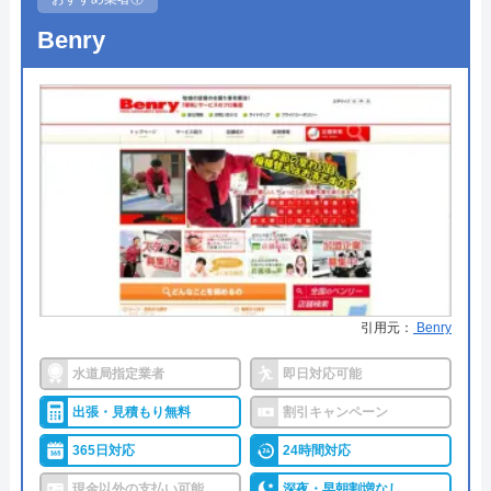
Benry
引用元：
Benry
水道局指定業者
即日対応可能
出張・見積もり無料
割引キャンペーン
365日対応
24時間対応
現金以外の支払い可能
深夜・早朝割増なし