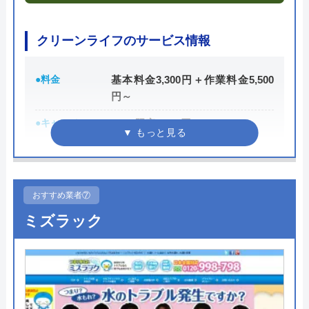
料金詳細を見る
今すぐ電話で相談する
クリーンライフのサービス情報
0120-688-744
●料金
基本料金3,300円＋作業料金5,500
円～
水PROの基本情報
●キャンペーン
WEB限定3,000円OFF
※10,000円以上で適用
運営会社
株式会社スイドウサービス
●駆けつけ時間
最短30分
代表者
山下道男
●受付時間
24時間
おすすめ業者⑦
創業・設立
2009年3月設立
ミズラック
●定休日
年中無休
所在地
〒115-0045
●出張見積もり
出張見積もり無料
東京都北区赤羽1-52-1
●支払い方法
現金、銀行振込、クレジットカー
対応エリア
全国
ド、コンビニ後払い、QR決済