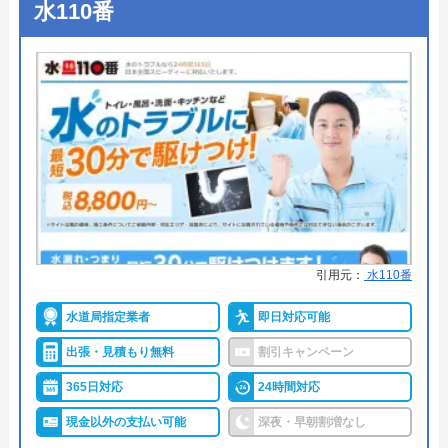
創業・設立
創業21年
水110番
●定休日
年中無休
所在地
〒530-0043
●出張見積もり
見積もり・出張費無料
大阪府大阪市北区天満4-5-3
●支払い方法
現金支払、銀行振込、PayPay、ク
レジットカード
対応エリア
全国
●累計実績
―
●保証・保険
―
詳細は公式HPでご確認ください
引用元：
水110番
トイレ専門修理屋さんがおすすめの理由
水道局指定業者
即日対応可能
トイレ専門修理屋さんは水道局指定工事店の水道業
出張・見積もり無料
割引キャンペーン
者です。24時間年中無休で営業しており、即日対応
も可能です。問い合わせから最短30分で訪問してく
365日対応
24時間対応
れて、経験豊富な作業スタッフが「安全・安心・親
現金以外の支払い可能
深夜・早朝割増なし
身に」をモットーに、迅速・丁寧なサービスで、ト