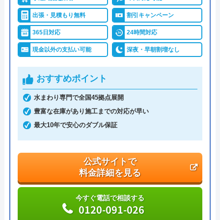
詳細は公式HPでご確認ください
出張・見積もり無料
割引キャンペーン
イースマイルがおすすめの理由
365日対応
24時間対応
現金以外の支払い可能
深夜・早朝割増なし
イースマイルは対応する自治体で適切な工事ができ
ると認められている水道局指定業者です。
おすすめポイント
土日祝日・深夜早朝含む24時間365日、いつ相談し
水まわり専門で全国45拠点展開
ても割増料金がかからず、作業が始まるまでは一切
豊富な在庫があり施工までの対応が早い
費用がかからないかなり信頼できる業者です。
最大10年で安心のダブル保証
実績も豊富で、スタッフの研修にも力を入れている
公式サイトで
ため技術力はもちろん接客もよく、トイレや排水
料金詳細を見る
管、給湯器や蛇口の修理交換まで水回りのことなら
何でも相談できます。
今すぐ電話で相談する
0120-091-026
電話で「ホームページを見た」と伝えるだけで3,000