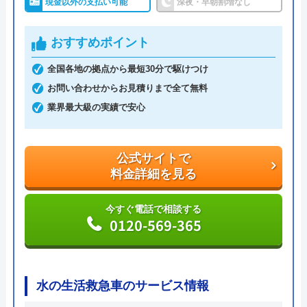
現金以外の支払い可能
深夜・早朝割増なし
施工対応時間は7:00～24:00までと幅広く、これ以外
の時間については応急処置方法を教えてもらえるの
おすすめポイント
で、緊急時のトラブルでも安心です。
全国各地の拠点から最短30分で駆けつけ
見積もりは無料で実施しているので、お気軽にご依
お問い合わせからお見積りまで全て無料
頼ください。
業界最大級の実績で安心
公式サイトで
料金詳細を見る
公式サイトで
料金詳細を見る
今すぐ電話で相談する
0120-191-084
今すぐ電話で相談する
0120-569-365
水道1番館の基本情報
水の生活救急車のサービス情報
運営会社
株式会社マック