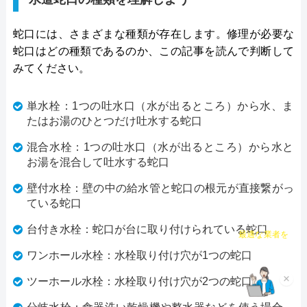
数が398万件と、非常に多くの人から頼りにされて
蛇口には、さまざまな種類が存在します。修理が必要な
いる業者です。水回りに限らず約150品目のお家の
蛇口はどの種類であるのか、この記事を読んで判断して
トラブルに対応しておりますので、お住まいのトラ
みてください。
ブルならなんでも相談できます。
単水栓：1つの吐水口（水が出るところ）から水、ま
明朗会計で、見積もり後の追加費用は一切ありませ
たはお湯のひとつだけ吐水する蛇口
んので、悪徳業者によくある高額請求の被害に遭う
混合水栓：1つの吐水口（水が出るところ）から水と
ことはないでしょう。また、何かあったときに使え
お湯を混合して吐水する蛇口
るクーリングオフを採用しているところも安心で
壁付水栓：壁の中の給水管と蛇口の根元が直接繋がっ
す。見積もり・キャンセル料は無料ですし、相見積
ている蛇口
もりをする際にも利用したい業者です。
台付き水栓：蛇口が台に取り付けられている蛇口
チャット診断で
最適な業者を
公式サイトで
ご提案
ワンホール水栓：水栓取り付け穴が1つの蛇口
料金詳細を見る
ツーホール水栓：水栓取り付け穴が2つの蛇口
×
今すぐ電話で相談する