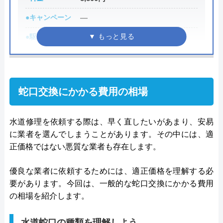
0120-960-358
●キャンペーン
―
●駆けつけ時間
最短30分
トイレ専門修理屋さんの基本情報
●受付時間
24時間
運営会社
エバーリンクス株式会社
●定休日
年中無休
蛇口交換にかかる費用の相場
代表者
松本英隆
●出張見積もり
出張見積もり無料
創業・設立
2009年10月設立
●支払い方法
現金、クレジットカード
水道修理を依頼する際は、早く直したいがあまり、安易
所在地
〒231-0058
に業者を選んでしまうことがあります。その中には、適
●累計実績
修理実績119万件
神奈川県横浜市中区弥生町2-17ストー
正価格ではない悪質な業者も存在します。
●保証・保険
―
クタワー大通り公園Ⅰ-2F
優良な業者に依頼するためには、適正価格を理解する必
詳細は公式HPでご確認ください
対応エリア
全国(一部都道府県を除く)
要があります。今回は、一般的な蛇口交換にかかる費用
の相場を紹介します。
水110番がおすすめの理由
水110番を運営しているサイトの累計の問い合わせ
水道蛇口の種類を理解しよう