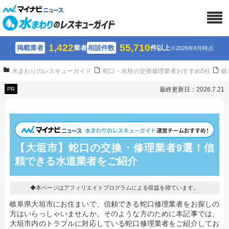
1,422
55,710
掲載業者
業者
相談件数
件以上
※2026年8月時点
水まわりのレスキューガイド
蛇口・水栓の交換修理業者おすすめ5社
岐
PR
最終更新日：2026.7.21
【大垣市】蛇口の交換・修理業者9選！
信
頼できる水道業者をご紹介
◆本ページはアフィリエイトプログラムによる収益を得ています。
岐阜県大垣市にお住まいで、信頼できる蛇口修理業者をお探しの
方はいらっしゃいませんか。そのような方のために本記事では、
大垣市内のトラブルに対応している蛇口修理業者をご紹介してお