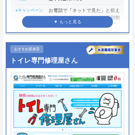
運営会社
スイコウ
●キャンペーン
お電話で「ネットで見た」と伝え
代表者
立川義人
て頂くだけでOK！WEBの特別割
引3,000円OFF
所在地
〒501-6102
岐阜県岐阜市柳津町東塚2-35
●駆けつけ時間
最短15分で水道局指定工事者が伺
います
おすすめ業者⑨
●受付時間
24時間365日受付対応！
トイレ専門修理屋さん
●定休日
年中無休
●出張見積もり
出張見積もり無料
●支払い方法
現金、クレジットカード、NP後払
い、QRコード決済
●累計実績
累計50万件
●保証・保険
PL保険加入修繕工事や施工後に、
不備や不具合があり被害を被った