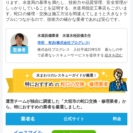
ります。水道局の基準を満たし、技術力や品質管理、安全管理が
しっかりしていることを証明する、水道局指定工事店もございま
す。蛇口の修理・交換は施工方法を間違えてしまうと大きなトラ
ブルにつながるので、技術力の確かな業者であれば安心です。
水道設備業者 水道水栓設備主任
寺田 有志(株式会社プログレス)
監修者
株式会社プログレス 入社平成23年5月 暮らしの中
で必要なレスキューサービスを提供する株式会社プ
続きを読む
ログレスにて水道水栓設備主任を担当。水回り業務
に7年従事し、累計2000件以上の水道水栓関連のトラ
ブルを解決。多くのお客様に信頼される「水道水
水まわりのレスキューガイドが厳選！
栓」のスペシャリスト。
特におすすめ
蛇口の交換・修理業者
の
運営チームが独自に調査した「大垣市の蛇口交換・修理業者」か
ら、特におすすめの業者を厳選しました。
業者名
公式サイト
料金
イースマイル