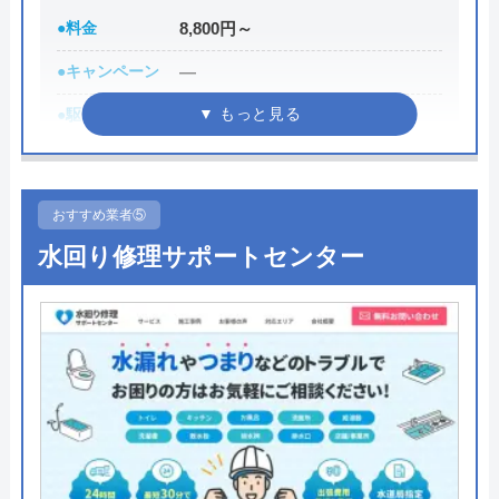
●料金
8,800円～
代表者
庄司良明
●キャンペーン
―
所在地
〒106-0032
東京都港区六本木5-10-33
●駆けつけ時間
最短30分
対応エリア
全国
●受付時間
8:00-22:00
●定休日
年中無休
おすすめ業者⑤
●出張見積もり
出張見積もり無料
水回り修理サポートセンター
●支払い方法
現金、クレジットカード
●累計実績
施工対応数240万件以上
●保証・保険
―
詳細は公式HPでご確認ください
水の生活救急車がおすすめの理由