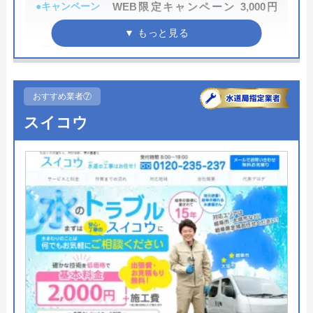
●キャンペーン
WEB限定キャンペーン 3,000円
OFF
●駆けつけ時間
最短30分
●受付時間
24時間
おすすめ業者⑦
●定休日
年中無休
スイコウ
●出張見積もり
出張・見積無料
●支払い方法
現金・銀行振込・クレジットカー
ド・コンビニ払い
●累計実績
―
●保証・保険
PL保険加入
詳細は公式HPでご確認ください
街角水道工事相談所がおすすめの理由