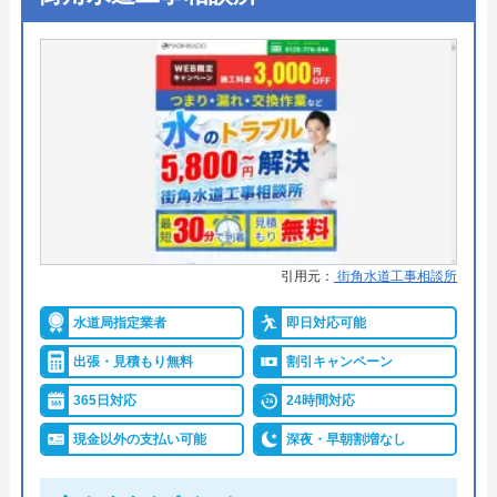
水回り修理サポートセンターがおすすめの
水の生活救急車の基本情報
理由
コネクトライフが運営する水回り修理サポートセン
運営会社
株式会社生活救急車
ターは、24時間年中無休で水回りトラブルの修理を
代表者
楯広長
受け付けている業者です。主に関東・関西地方を対
応エリアとして営業しており、合計11都府県からの
所在地
〒460-0008
依頼を受け付けています。対応エリアも幅広く、依
名古屋市中区栄1丁目14-15
引用元：
街角水道工事相談所
頼から最短30分で現場まで駆け付けてくれるので、
対応エリア
全国（一部地域を除く）
緊急のトラブル発生時も安心です。曜日や時間帯に
水道局指定業者
即日対応可能
よる割増料金の発生もないので、いつでも気軽に作
出張・見積もり無料
割引キャンペーン
業を依頼できます。依頼時に「ホームページを見
365日対応
24時間対応
た」と伝えると基本料金無料で対応してもらえてお
得なので、是非ご活用ください。
現金以外の支払い可能
深夜・早朝割増なし
公式サイトで