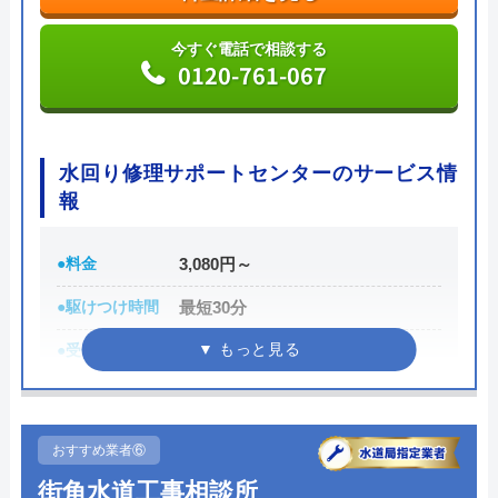
で業者を手配してくれて最短30分でスピード駆け付
今すぐ電話で相談する
けしてくれるところです。
0120-761-067
また、取扱いメーカーに関しても幅広いため、水ま
わりトラブルで困った際には頼りになる業者でしょ
水回り修理サポートセンターのサービス情
う。
報
もちろん見積もりは無料ですし、出張・キャンセル
●料金
3,080円～
についても無料ですので、まずはサイトを覗いてみ
●駆けつけ時間
最短30分
てはいかがでしょうか？
●受付時間
24時間
公式サイトで
料金詳細を見る
●定休日
年中無休
●累計実績
記載なし
今すぐ電話で相談する
おすすめ業者⑥
0120-569-365
詳細は公式HPでご確認ください
街角水道工事相談所