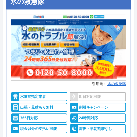
水の救急隊
●累計実績
―
●保証・保険
―
詳細は公式HPでご確認ください
スイコウがおすすめの理由
スイコウは岐阜市、大垣市を中心に排水管修理の対
応をしていますが、岐阜県内全域の修理対応を受け
付けています。定休日は日曜日で、電話受付は8:00
引用元：
水の救急隊
～19:00で対応しています。電話での受付が難しいよ
うでしたら、お問い合わせフォームもご利用いただ
水道局指定業者
即日対応可能
けます。トラブル箇所の写真を添付することでより
出張・見積もり無料
割引キャンペーン
詳細な見積もりが可能になります。
365日対応
24時間対応
2,000円の基本料金に、6,600円～の施工料金が加算
現金以外の支払い可能
深夜・早朝割増なし
されるため、8,800円～でご依頼いただけます。しか