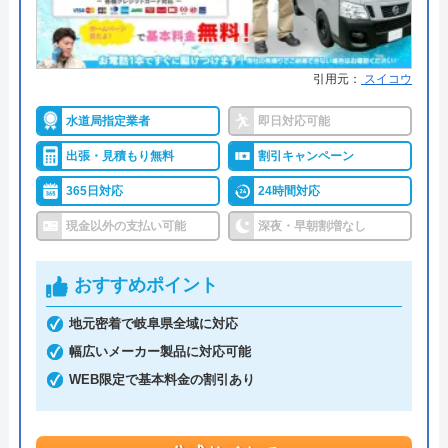
街角水道工事相談所は全国に対応しているトイレ修
理業者です。給水装置工事主任技術者の資格を保有
したスタッフが最短30分で駆けつけてくれ、しっか
引用元：
スイコウ
りと修理を行なってくれます。
水道局指定業者
即日対応可能
明瞭会計であるため、工事前の見積もり金額から増
出張・見積もり無料
割引キャンペーン
えることはありません。ちなみに簡単な水漏れ等は
5,800円～から対応してくれます。
365日対応
24時間対応
支払い方法は現金以外にも銀行振込・クレジットカ
現金以外の支払い可能
深夜・早朝割増なし
ード・コンビニ決済から選べるため緊急トラブル時
でも安心です。
おすすめポイント
出張費・見積もり料も無料で、24時間電話で相談を
地元密着で岐阜県全域に対応
受け付けているので、気軽に見積依頼をしてみては
幅広いメーカー製品に対応可能
いかがでしょうか。
WEB限定で基本料金の割引あり
公式サイトで
料金詳細を見る