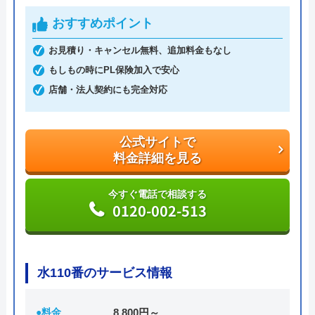
イレトラブルを解決してくれます。
おすすめポイント
お見積り・キャンセル無料、追加料金もなし
料金は、トイレの水漏れやつまりなどの簡単作業な
もしもの時にPL保険加入で安心
ら5,500円～。安心の明朗会計で、出張費、見積料
店舗・法人契約にも完全対応
金、キャンセル料無料と、余計な費用がかからない
のも魅力です。
公式サイトで
支払い方法は、現金払い、銀行振込、PayPay、各種
料金詳細を見る
クレジットカード決済から選べます。Web限定の割
引サービスも行っているため、気になる方は問い合
今すぐ電話で相談する
0120-002-513
わせ前に公式HPへアクセスしてみましょう。
公式サイトで
料金詳細を見る
水110番のサービス情報
今すぐ電話で相談する
●料金
8,800円～