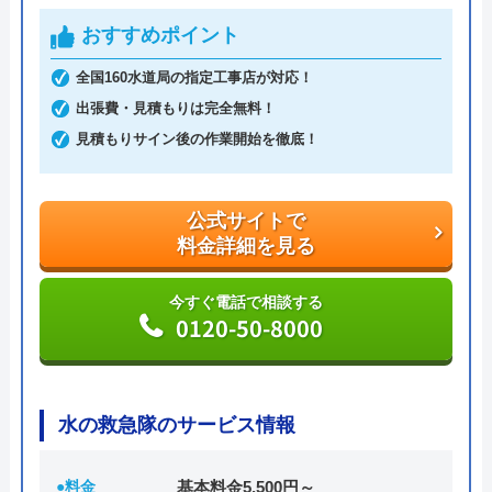
し、ご依頼時に「ホームページを見た」とお伝えい
おすすめポイント
ただくと基本料金が無料になるので、6,600円～でご
全国160水道局の指定工事店が対応！
利用いただけます。
出張費・見積もりは完全無料！
見積もりサイン後の作業開始を徹底！
見積もりも無料で対応しておりますので、お気軽に
ご連絡ください。
公式サイトで
公式サイトで
料金詳細を見る
料金詳細を見る
今すぐ電話で相談する
0120-50-8000
今すぐ電話で相談する
0120-235-237
水の救急隊のサービス情報
スイコウの基本情報
●料金
基本料金5,500円～