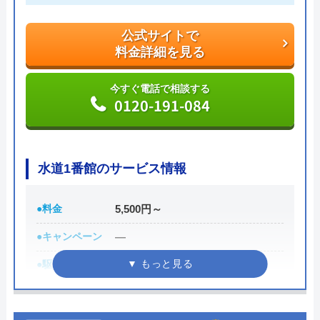
実績も豊富で、スタッフの研修にも力を入れている
ため技術力はもちろん接客もよく、トイレや排水
公式サイトで
料金詳細を見る
管、給湯器や蛇口の修理交換まで水回りのことなら
何でも相談できます。
今すぐ電話で相談する
0120-191-084
電話で「ホームページを見た」と伝えるだけで3,000
円割引なので、相談する際は電話で相談し、忘れず
に伝えるようにしましょう。
水道1番館のサービス情報
ちなみに、依頼せずとも見積もりにはお金はかから
●料金
5,500円～
ないので、相見積もりの際は必ず相談しておきたい
業者の一つです。
●キャンペーン
―
イースマイルの詳細ページはこちら
●駆けつけ時間
最短30分
公式サイトで
●受付時間
受付時間24時間修理・施工対応時
料金詳細を見る
間7:00～24:00