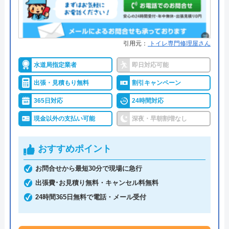
場合の【生産物賠償責任保険】に
加入しています。
詳細は公式HPでご確認ください
引用元：
トイレ専門修理屋さん
水の救急隊がおすすめの理由
水道局指定業者
即日対応可能
出張・見積もり無料
割引キャンペーン
水の救急隊は最短15分で駆けつけてくれる水道局指
定給水装置工事事業者です。
365日対応
24時間対応
年中無休、24時間受付を行なっているため急なトラ
現金以外の支払い可能
深夜・早朝割増なし
ブルでも安心ですし、見積もり・出張代は無料です
ので気軽に相談できます。
おすすめポイント
お問合せから最短30分で現場に急行
支払い方法も現金だけではなくカードやNP払いなど
出張費･お見積り無料・キャンセル料無料
にも対応していますし、電話にて「ネットで見た」
24時間365日無料で電話・メール受付
と伝えるだけで3,000円OFFになるWEB割引もあり
ます。