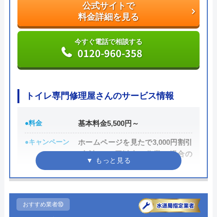
公式サイトで
トイレやキッチン、お風呂や洗面所など水まわりの
料金詳細を見る
つまり・水漏れで困ったときはぜひ相談してみてく
ださい。
今すぐ電話で相談する
0120-960-358
公式サイトで
料金詳細を見る
トイレ専門修理屋さんのサービス情報
今すぐ電話で相談する
0120-50-8000
●料金
基本料金5,500円～
●キャンペーン
ホームページを見たで3,000円割引
(合計8,000円以上の作業の場合の
水の救急隊の基本情報
み)
運営会社
株式会社クリアライフ
●駆けつけ時間
最短30分
代表者
山下雄一
●受付時間
24時間
おすすめ業者⑩