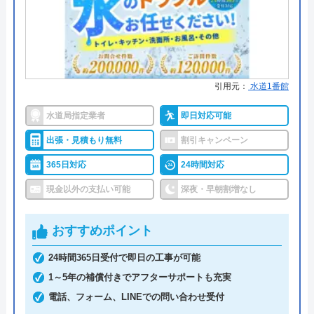
い決済、クレジットカード
運営会社
株式会社イースマイル
●累計実績
年間25万件、累計500万件の修理交
換実績
代表者
島村禮孝
●保証・保険
工事保証12年・商品保証10年(最
創業・設立
1992年6月1日創立
引用元：
水道1番館
大)
所在地
〒542-0066
水道局指定業者
即日対応可能
詳細は公式HPでご確認ください
大阪府大阪市中央区瓦屋町3丁目7-3 イ
出張・見積もり無料
割引キャンペーン
ースマイルビル
イースマイルがおすすめの理由
365日対応
24時間対応
対応エリア
39都道府県
イースマイルは対応する自治体で適切な工事ができ
現金以外の支払い可能
深夜・早朝割増なし
ると認められている水道局指定業者です。
おすすめポイント
土日祝日・深夜早朝含む24時間365日、いつ相談し
24時間365日受付で即日の工事が可能
ても割増料金がかからず、作業が始まるまでは一切
1～5年の補償付きでアフターサポートも充実
費用がかからないかなり信頼できる業者です。
電話、フォーム、LINEでの問い合わせ受付