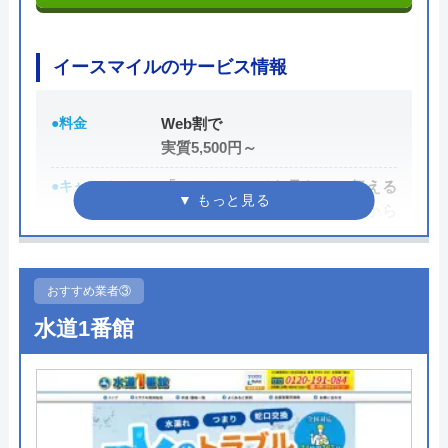
円割引なので、相談する際は電話で相談し、忘れず
に伝えるようにしましょう。
イースマイルのサービス情報
ちなみに、依頼せずとも見積もりにはお金はかから
●料金
Web割で
ないので、相見積もりの際は必ず相談しておきたい
実質5,500円～
業者の一つです。
●キャンペーン
「ホームページを見た」と伝える
イースマイルの詳細ページはこちら
だけで、WEB割で作業料金から
3,000円割引！
公式サイトで
料金詳細を見る
●駆けつけ時間
最短20分
おすすめ業者③
●受付時間
24時間
今すぐ電話で相談する
水道1番館
0120-091-026
●定休日
年中無休
●出張見積もり
出張・見積もり無料
●支払い方法
現金、銀行振込、モバイル、後払
イースマイルの基本情報