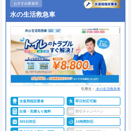
おすすめ業者④
●定休日
年中無休
今すぐ電話で相談する
水の生活救急車
0120-091-026
●出張見積もり
出張見積もり無料
●支払い方法
現金、銀行振込
●累計実績
お問い合わせ件数約200,000件、ご
イースマイルの基本情報
訪問件数約120,000件
運営会社
株式会社イースマイル
●保証・保険
安心補償1～5年の補償
代表者
島村禮孝
詳細は公式HPでご確認ください
創業・設立
1992年6月1日創立
水道1番館がおすすめの理由
引用元：
水の生活救急車
所在地
〒542-0066
水道1番館は全国の水道トラブルに対応している業
大阪府大阪市中央区瓦屋町3丁目7-3 イ
水道局指定業者
即日対応可能
者で、全国各所の最寄りの営業所から最短30分で現
ースマイルビル
出張・見積もり無料
割引キャンペーン
場まで駆け付けてくれます。
対応エリア
39都道府県
365日対応
24時間対応