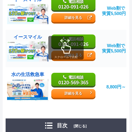
電話相談
0120-091-026
Web割で
実質5,500円～
詳細を見る
イースマイル
電話相談
0120-091-026
Web割で
実質5,500円～
詳細を見る
スクロールで比較
水の生活救急車
電話相談
0120-569-365
8,800円～
詳細を見る
目次
[閉じる]