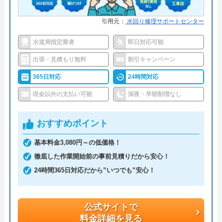
拠点数2270店舗と日本全国に拠点を構え、年中無休
引用元：
水回り修理サポートセンター
で対応をしています。日中はコールセンターにて問
い合わせ受付をしてくれるので、すぐに相談ができ
水道局指定業者
即日対応可能
水トラブルの不安もすぐに解消できます。
出張・見積もり無料
割引キャンペーン
365日対応
24時間対応
調整作業のみであれば8,800円～と明朗会計。問い合
現金以外の支払い可能
深夜・早朝割増なし
わせから見積もりまですべて無料でできるので、ま
ずは電話相談をしてみることをおすすめします。
おすすめポイント
日本全国の水トラブルに対応している水の生活救急
基本料金3,080円～の低価格！
車はトイレのみならず洗面所やキッチン、お風呂な
徹底した作業開始前の事前見積りだから安心！
どにも対応してくれる水まわりトラブル解決のスペ
24時間365日対応だから”いつでも”安心！
シャリストです。
公式サイトで
おすすめポイントとしてはこれまでの施工対応実績
料金詳細を見る
は240万件以上と豊富な実績数があり、また最短5分