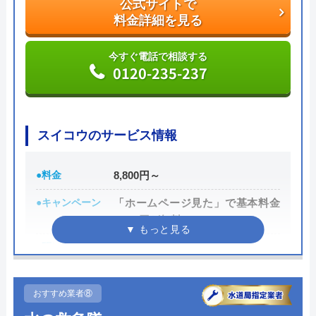
公式サイトで
料金詳細を見る
今すぐ電話で相談する
0120-776-044
今すぐ電話で相談する
0120-235-237
街角水道工事相談所の基本情報
スイコウのサービス情報
運営会社
トラベルブック株式会社
代表者
長田龍
●料金
8,800円～
創業・設立
2014年5月
●キャンペーン
「ホームページ見た」で基本料金
2,000円が無料
所在地
〒102-0074
東京都千代田区九段南2-4-11 パシフィ
●駆けつけ時間
―
ックスクエア九段南9F
●受付時間
8:00~19:00
対応エリア
全国
おすすめ業者⑧
●定休日
日曜