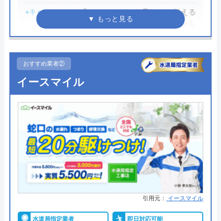
●キャンペーン
「ホームページを見た」と伝える
だけで、WEB割で作業料金から
3,000円割引！
●駆けつけ時間
最短20分
おすすめ業者②
●受付時間
24時間
イースマイル
●定休日
年中無休
●出張見積もり
出張・見積もり無料
●支払い方法
現金、銀行振込、モバイル、後払
い決済、クレジットカード
●累計実績
年間25万件、累計500万件の修理交
換実績
●保証・保険
工事保証12年・商品保証10年(最
引用元：
イースマイル
大)
水道局指定業者
即日対応可能