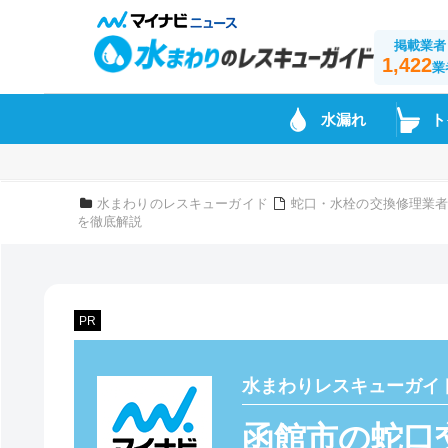
掲載業者
1,422
業
水漏れ
ト
水まわりのレスキューガイド
蛇口・水栓の交換修理業者
を徹底解説
PR
水まわりレスキューガイ
函館市の蛇口