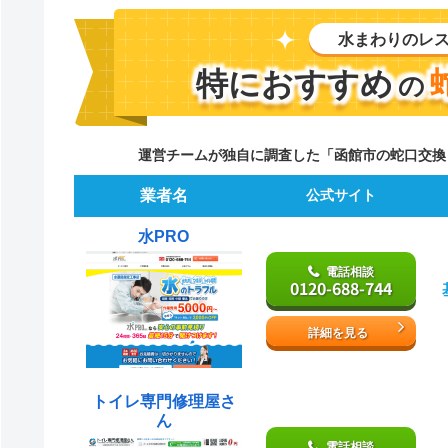
水まわりのレ
特におすすめ
の
運営チームが独自に調査した「函館市の蛇口交換
業者名
公式サイト
水PRO
電話相談
0120-688-744
詳細を見る
トイレ専門修理屋さ
ん
電話相談