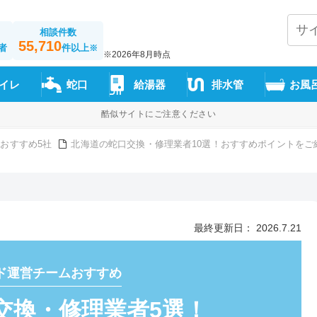
相談件数
55,710
者
件以上
※
※2026年8月時点
イレ
蛇口
給湯器
排水管
お風
酷似サイトにご注意ください
おすすめ5社
北海道の蛇口交換・修理業者10選！おすすめポイントをご
最終更新日： 2026.7.21
ド運営チームおすすめ
交換・修理業者5選！