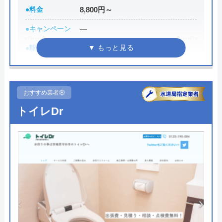
街角水道工事相談所の基本情報
●料金
8,800円～
運営会社
トラベルブック株式会社
●キャンペーン
―
●駆けつけ時間
最短30分
代表者
長田龍
●受付時間
24時間
創業・設立
2014年5月
●定休日
年中無休
所在地
〒102-0074
おすすめ業者⑧
東京都千代田区九段南2-4-11 パシフィ
●出張見積もり
出張見積もり無料
トイレDr
ックスクエア九段南9F
●支払い方法
現金、クレジットカード
対応エリア
全国
●累計実績
修理実績119万件
●保証・保険
―
詳細は公式HPでご確認ください
水110番がおすすめの理由