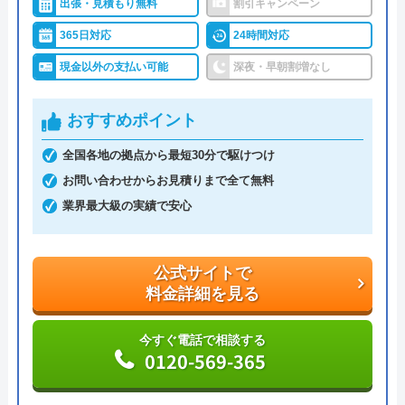
出張・見積もり無料
割引キャンペーン
体制で受けつけています。現場に一番近いスタッフ
365日対応
24時間対応
を手配するので、早ければわずか10分～20分で駆け
つけてくれます。累計36万件を突破する実績がある
現金以外の支払い可能
深夜・早朝割増なし
ので、安心して依頼できるでしょう。
おすすめポイント
トイレのトラブルは「つまり」「水が出ない」「水
全国各地の拠点から最短30分で駆けつけ
漏れ」「水が止まらない」などの症状に対応。作業
お問い合わせからお見積りまで全て無料
料金が1万円を超えた場合に利用できるホームペー
業界最大級の実績で安心
ジ限定クーポンを実施中なので、お電話の際に「限
定クーポン割引を使用したい」と伝えましょう。
公式サイトで
公式サイトで
料金詳細を見る
料金詳細を見る
今すぐ電話で相談する
0120-569-365
今すぐ電話で相談する
0120-937-419