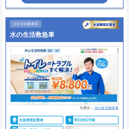
超えた場合）
クリーンライフの基本情報
●駆けつけ時間
早ければ10分～20分
運営会社
株式会社クリーンライフ
●受付時間
24時間
おすすめ業者⑤
代表者
元村祐次
水の生活救急車
●定休日
なし（年中無休）
所在地
〒564-0052
●出張見積もり
―
大阪府吹田市広芝町6-10
●支払い方法
クレジットカード銀行振込（社員
対応エリア
全国
対応時）
●累計実績
累計実績36万件
●保証・保険
―
詳細は公式HPでご確認ください
引用元：
水の生活救急車
水道屋のイエローがおすすめの理由
水道局指定業者
即日対応可能
水道屋のイエローは、水のトラブルを24時間365日