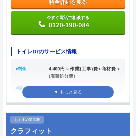
料金詳細を見る
今すぐ電話で相談する
0120-002-513
今すぐ電話で相談する
0120-190-084
水110番の基本情報
トイレDrのサービス情報
運営会社
シェアリングテクノロジー株式会社
代表者
森吉寛裕
●料金
4,400円～作業(工事)費+商材費＋
(廃棄処分費）
創業・設立
2006年11月設立
●駆けつけ時間
記載なし
所在地
〒450-6319
愛知県名古屋市中村区名駅1-1-1 JPタ
●受付時間
24時間
ワー名古屋19F
●定休日
年中無休
対応エリア
全国
おすすめ業者⑨
●累計実績
有り
クラフィット
詳細は公式HPでご確認ください