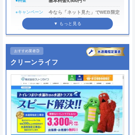
●料金
基本料金5,500円～
●キャンペーン
今なら「ネット見た」でWEB限定
今すぐ電話で相談する
050-3000-4096
特別割引3,000円OFF
●駆けつけ時間
最短15分
●受付時間
24時間
水の110番救急車の基本情報
おすすめ業者③
●定休日
年中無休
クリーンライフ
運営会社
株式会社JUNコーポレーション
●出張見積もり
見積り・出張費無料
代表者
高野祐二
●支払い方法
現金払い、銀行振込、後日集金、
クレジットカード
所在地
〒158-0095
東京都世田谷区瀬田二丁目27番3号
●累計実績
―
対応エリア
全国（一部エリアを除く）
●保証・保険
―
詳細は公式HPでご確認ください