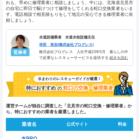
れも、早めに修理業者に相談しましょう。中には、北海道北見市
の自宅に即日で駆けつけて修理をしてくれる蛇口交換業者もいま
す。電話相談で相見積もりをして地元の安心できる修理業者に依
頼しましょう。
水道設備業者 水道水栓設備主任
寺田 有志(株式会社プログレス)
監修者
株式会社プログレス 入社平成23年5月 暮らしの中
で必要なレスキューサービスを提供する株式会社プ
続きを読む
ログレスにて水道水栓設備主任を担当。水回り業務
に7年従事し、累計2000件以上の水道水栓関連のトラ
ブルを解決。多くのお客様に信頼される「水道水
水まわりのレスキューガイドが厳選！
栓」のスペシャリスト。
特におすすめ
蛇口の交換・修理業者
の
運営チームが独自に調査した「北見市の蛇口交換・修理業者」か
ら、特におすすめの業者を厳選しました。
業者名
公式サイト
料金
水PRO