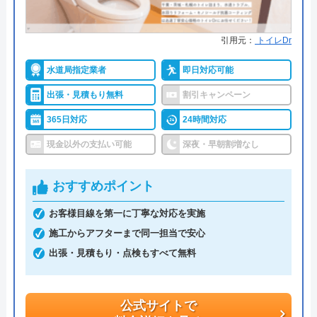
水110番を運営しているサイトの累計の問い合わせ
数が398万件と、非常に多くの人から頼りにされて
引用元：
トイレDr
いる業者です。水回りに限らず約150品目のお家の
水道局指定業者
即日対応可能
トラブルに対応しておりますので、お住まいのトラ
ブルならなんでも相談できます。
出張・見積もり無料
割引キャンペーン
365日対応
24時間対応
明朗会計で、見積もり後の追加費用は一切ありませ
現金以外の支払い可能
深夜・早朝割増なし
んので、悪徳業者によくある高額請求の被害に遭う
ことはないでしょう。また、何かあったときに使え
おすすめポイント
るクーリングオフを採用しているところも安心で
す。見積もり・キャンセル料は無料ですし、相見積
お客様目線を第一に丁寧な対応を実施
もりをする際にも利用したい業者です。
施工からアフターまで同一担当で安心
出張・見積もり・点検もすべて無料
公式サイトで
料金詳細を見る
公式サイトで