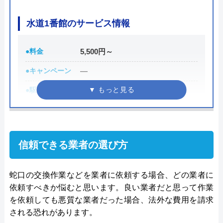
クラフィットの基本情報
水道1番館のサービス情報
運営会社
株式会社川股設備工業
●料金
5,500円～
代表者
川股幸徳
●キャンペーン
―
創業・設立
昭和63年5月11日設立
●駆けつけ時間
最短30分
所在地
〒041-0801
●受付時間
受付時間24時間修理・施工対応時
北海道函館市桔梗町695番地5
間7:00～24:00
対応エリア
函館市・北斗市・七飯町・森町・八雲
●定休日
年中無休
信頼できる業者の選び方
町
●出張見積もり
出張見積もり無料
蛇口の交換作業などを業者に依頼する場合、どの業者に
●支払い方法
現金、銀行振込
依頼すべきか悩むと思います。良い業者だと思って作業
●累計実績
お問い合わせ件数約200,000件、ご
を依頼しても悪質な業者だった場合、法外な費用を請求
訪問件数約120,000件
される恐れがあります。