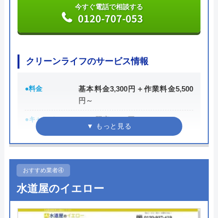
今すぐ電話で相談する
0120-707-053
公式サイトで
料金詳細を見る
今すぐ電話で相談する
クリーンライフのサービス情報
0120-688-744
●料金
基本料金3,300円＋作業料金5,500
円～
水PROの基本情報
●キャンペーン
WEB限定3,000円OFF
※10,000円以上で適用
運営会社
株式会社スイドウサービス
●駆けつけ時間
最短30分
代表者
山下道男
●受付時間
24時間
おすすめ業者④
創業・設立
2009年3月設立
水道屋のイエロー
●定休日
年中無休
所在地
〒115-0045
●出張見積もり
出張見積もり無料
東京都北区赤羽1-52-1