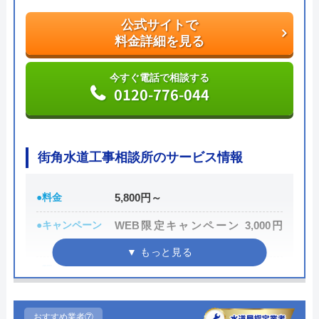
公式サイトで
おすすめポイントとしてはこれまでの施工対応実績
料金詳細を見る
は240万件以上と豊富な実績数があり、また最短5分
で業者を手配してくれて最短30分でスピード駆け付
今すぐ電話で相談する
けしてくれるところです。
0120-776-044
また、取扱いメーカーに関しても幅広いため、水ま
わりトラブルで困った際には頼りになる業者でしょ
街角水道工事相談所のサービス情報
う。
●料金
5,800円～
もちろん見積もりは無料ですし、出張・キャンセル
●キャンペーン
WEB限定キャンペーン 3,000円
についても無料ですので、まずはサイトを覗いてみ
OFF
てはいかがでしょうか？
●駆けつけ時間
最短30分
公式サイトで
●受付時間
24時間
料金詳細を見る
おすすめ業者⑦