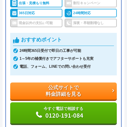
出張・見積もり無料
割引キャンペーン
トです。函館市・北斗市・七飯町・森町・八雲町に
対応しており、各市町村指定の給水装置工事事業
365日対応
24時間対応
者・排水設備業者となっています。
現金以外の支払い可能
深夜・早朝割増なし
各種設備の修理はもちろん、メンテナンスや買い替
おすすめポイント
えの相談、アフターフォローまで対応します。給湯
24時間365日受付で即日の工事が可能
器の修理費用は6,600円から。見積もりは無料で年中
1～5年の補償付きでアフターサポートも充実
無休なので、いつでも安心して依頼できる業者で
電話、フォーム、LINEでの問い合わせ受付
す。
公式サイトで
公式サイトで
料金詳細を見る
料金詳細を見る
今すぐ電話で相談する
今すぐ電話で相談する
0138-86-5828
0120-191-084