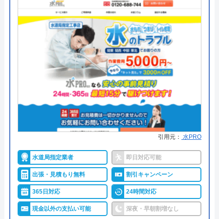
●支払い方法
カード支払い、コンビニ、銀行支
払、後払い
●累計実績
問い合わせ数10万件以上（2021年5
月累計）
●保証・保険
取り付け器具には1～5年間のメー
カー保証 ※消耗品など一部サービ
スを除く。
詳細は公式HPでご確認ください
引用元：
水PRO
水の110番救急車がおすすめの理由
水道局指定業者
即日対応可能
「水の110番救急車」は株式会社RSが運営する水ま
出張・見積もり無料
割引キャンペーン
わりの緊急対応サービスです。トイレ、お風呂、キ
ッチンなどの蛇口や排水溝・排水口・排水管つまり
365日対応
24時間対応
や水漏れ修理に対応。受付時間は7:00～22:00です。
現金以外の支払い可能
深夜・早朝割増なし
365日年中無休で営業しているので、週末や祝日で