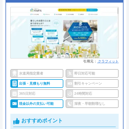
トイレDrがおすすめの理由
トイレDrは、スタッフのサービス面に力を入れ「お
客様目線」を第一に考えている業者です。
水回りトラブルの対応に加えてライフスタイル等の
様々な話をしたうえで、お客様に合った提案を行っ
引用元：
クラフィット
ています。
水道局指定業者
即日対応可能
さらに、施工からアフターメンテナンスまで同じ担
当者が担当するため、長期的に安心して依頼するこ
出張・見積もり無料
割引キャンペーン
とができるといえるでしょう。
365日対応
24時間対応
現金以外の支払い可能
深夜・早朝割増なし
出張費・見積もり・相談・点検も無料のほか、他社
で施工したものもアフターサービスの対象になる点
おすすめポイント
も、非常に良心的です。