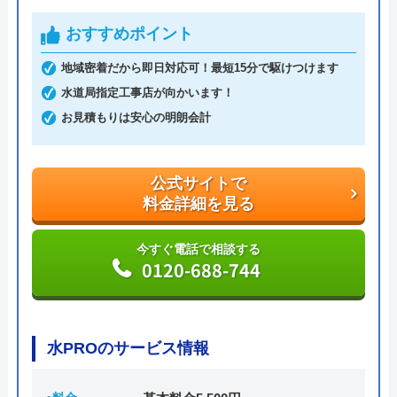
も依頼が可能です。電話を掛けると、受付から最短
おすすめポイント
30分で駆けつけてくれます。排水管のつまり、あふ
地域密着だから即日対応可！最短15分で駆けつけます
れなど、急なトラブルが発生しても迅速に対応して
水道局指定工事店が向かいます！
くれます。
お見積もりは安心の明朗会計
「WEBを見た」と伝えれば、料金から1,000円割引
に。例えば排水管の修理見積は0円。排水管修理費
公式サイトで
用は2,200円～。業界最安値に挑戦しているので、良
料金詳細を見る
心的な価格です。
今すぐ電話で相談する
0120-688-744
急なトラブルで持ち合わせがないという場合でも、
クレジットカード決済、銀行支払い、コンビニでの
支払いにも対応しているので安心してください。
水PROのサービス情報
公式サイトで
料金詳細を見る