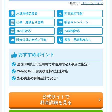
水PROがおすすめの理由
引用元：
クリーンライフ
水PROは、即日対応可能でスピーディーな対応が特
水道局指定業者
即日対応可能
徴的な業者です。
出張・見積もり無料
割引キャンペーン
地域に精通したエリア担当作業員がいるため、夜間
365日対応
24時間対応
も含めて電話をしてから2～3分で手配、最速15分で
現金以外の支払い可能
深夜・早朝割増なし
駆け付けてくれます。
おすすめポイント
料金体系については、基本料金5,000円～になります
が、現地見積もり・出張費・追加請求は0円になり
全国300以上市区町村で水道局指定工事店に指定！
ます。
24時間365日お見積無料で迅速対応
明朗会計ですので、万が一追加の作業が必要となっ
安心実直の明朗会計で安心！
た場合でも了承を得てからの作業になり、適切な作
業料金を案内してくれます。
公式サイトで
料金詳細を見る
水PROは迅速な対応に加えて安心できる料金案内を
してくれます。