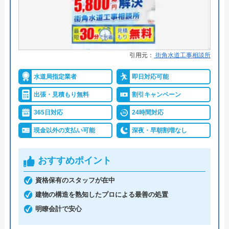
詳細は公式HPでご確認ください
水の生活救急車がおすすめの理由
拠点数2270店舗と日本全国に拠点を構え、年中無休
引用元：
街角水道工事相談所
で対応をしています。日中はコールセンターにて問
水道局指定業者
即日対応可能
い合わせ受付をしてくれるので、すぐに相談ができ
水トラブルの不安もすぐに解消できます。
出張・見積もり無料
割引キャンペーン
365日対応
24時間対応
調整作業のみであれば8,800円～と明朗会計。問い合
現金以外の支払い可能
深夜・早朝割増なし
わせから見積もりまですべて無料でできるので、ま
ずは電話相談をしてみることをおすすめします。
おすすめポイント
日本全国の水トラブルに対応している水の生活救急
資格保有のスタッフが在中
車はトイレのみならず洗面所やキッチン、お風呂な
建物の構造を熟知したプロによる最善の処置
どにも対応してくれる水まわりトラブル解決のスペ
明瞭会計で安心
シャリストです。