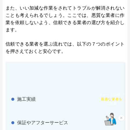
●保証・保険
安心補償1～5年の補償
また、いい加減な作業をされてトラブルが解消されない
ことも考えられるでしょう。ここでは、悪質な業者に作
詳細は公式HPでご確認ください
業を依頼しないよう、信頼できる業者の選び方を紹介し
ます。
水道1番館がおすすめの理由
信頼できる業者を選ぶ流れでは、以下の７つのポイント
水道1番館は全国の水道トラブルに対応している業
を押さえておくと安心です。
者で、全国各所の最寄りの営業所から最短30分で現
場まで駆け付けてくれます。
施工対応時間は7:00～24:00までと幅広く、これ以外
の時間については応急処置方法を教えてもらえるの
で、緊急時のトラブルでも安心です。
チャット診断で
施工実績
最適な業者を
ご提案
見積もりは無料で実施しているので、お気軽にご依
頼ください。
×
保証やアフターサービス