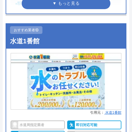
●駆けつけ時間
―
●受付時間
9:00～17:00
●定休日
年中無休
おすすめ業者⑩
●出張見積もり
見積もり無料
水道1番館
●支払い方法
現金、クレジットカード、銀行振
込、QRコード決済
●累計実績
―
●保証・保険
―
詳細は公式HPでご確認ください
クラフィットがおすすめの理由
引用元：
水道1番館
クラフィットは、水道・ガス・給湯器など、暮らし
水道局指定業者
即日対応可能
に関する設備の工事や修理を提供するサービスサイ