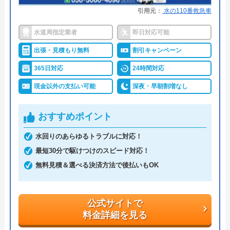
引用元：
水の110番救急車
水道局指定業者
即日対応可能
出張・見積もり無料
割引キャンペーン
365日対応
24時間対応
現金以外の支払い可能
深夜・早朝割増なし
おすすめポイント
水回りのあらゆるトラブルに対応！
最短30分で駆けつけのスピード対応！
無料見積＆選べる決済方法で後払いもOK
公式サイトで
料金詳細を見る