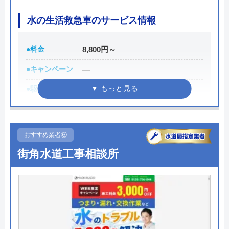
水の生活救急車のサービス情報
水道屋のイエローの基本情報
●料金
8,800円～
運営会社
水道屋のイエロー
●キャンペーン
―
代表者
藤田 和彦
●駆けつけ時間
最短30分
所在地
〒252-0142
●受付時間
8:00-22:00
神奈川県相模原市緑区元橋本町11-33
●定休日
年中無休
対応エリア
全国
おすすめ業者⑥
●出張見積もり
出張見積もり無料
街角水道工事相談所
●支払い方法
現金、クレジットカード
●累計実績
施工対応数240万件以上
●保証・保険
―