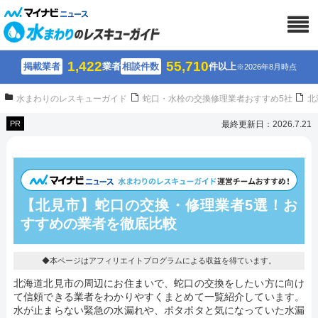
1,422
55,710
掲載業者
業者
相談件数
件以上
※2026年8月時点
水まわりのレスキューガイド
蛇口・水栓の交換修理業者おすすめ5社
北
PR
最終更新日：2026.7.21
【北見市】蛇口の交換・修理業者5選！
お
すすめの業者を徹底比較
◆本ページはアフィリエイトプログラムによる収益を得ています。
北海道北見市の周辺にお住まいで、蛇口の交換をしたい方に向け
て信頼できる業者をわかりやすくまとめて一覧紹介しています。
水が止まらない緊急の水漏れや、ポタポタと気になっていた水漏