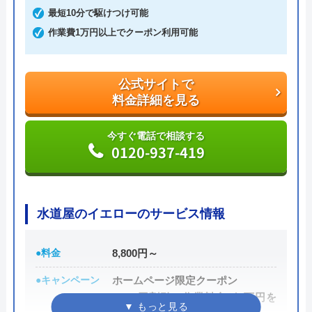
最短10分で駆けつけ可能
で安心です。
作業費1万円以上でクーポン利用可能
また、見積もり時や施工後などにトラブルが起こっ
た場合には、スタッフから渡されている名刺の裏に
公式サイトで
書かれている番号に電話すれば、各エリアの担当が
料金詳細を見る
対応してくれます。見積もり無料で、キャンセル料
も不要です。施工前に必ず修理内容と費用を提示
今すぐ電話で相談する
0120-937-419
し、施主が納得した上で修理を行います。
公式サイトで
料金詳細を見る
水道屋のイエローのサービス情報
今すぐ電話で相談する
●料金
8,800円～
0120-707-053
●キャンペーン
ホームページ限定クーポン
1,000円割引（作業料金が1万円を