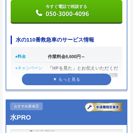
今すぐ電話で相談する
050-3000-4096
水の110番救急車のサービス情報
●料金
作業料金6,600円～
●キャンペーン
「HPを見た」とお伝えいただくだ
けで1,000円割引 ※お一人様一回限
り
●駆けつけ時間
最短30分
●受付時間
24時間
おすすめ業者②
水PRO
●定休日
年中無休
●出張見積もり
無料見積り