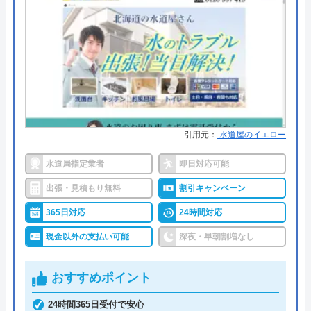
●支払い方法
現金、銀行振込、クレジットカー
対応エリア
全国
ド、コンビニ後払い、QR決済
●累計実績
施工実績30万件を達成
●保証・保険
修理に応じて1～3年の無料点検、
無料保証を用意
詳細は公式HPでご確認ください
引用元：
水道屋のイエロー
水道局指定業者
即日対応可能
クリーンライフがおすすめの理由
出張・見積もり無料
割引キャンペーン
クリーンライフは年中無休で、最短30分駆けつけ、
休日・深夜も出張費無料などのサービスを売りにし
365日対応
24時間対応
ています。
現金以外の支払い可能
深夜・早朝割増なし
指定給水装置工事事業者（水道局指定工事店）で下
おすすめポイント
請けに依頼することなく自社でしっかりと教育や研
24時間365日受付で安心
修を受けた有資格者のスタッフが対応してくれるの