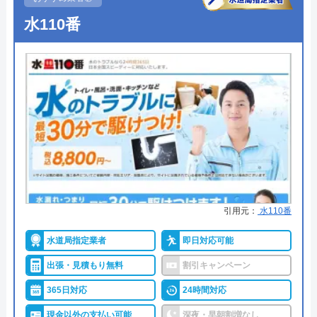
●定休日
年中無休
今すぐ電話で相談する
水110番
0120-569-365
●出張見積もり
出張・見積無料
●支払い方法
現金・銀行振込・クレジットカー
ド・コンビニ払い
水の生活救急車の基本情報
●累計実績
―
●保証・保険
PL保険加入
運営会社
株式会社生活救急車
詳細は公式HPでご確認ください
代表者
楯広長
所在地
〒460-0008
街角水道工事相談所がおすすめの理由
引用元：
水110番
名古屋市中区栄1丁目14-15
街角水道工事相談所は全国に対応しているトイレ修
水道局指定業者
即日対応可能
対応エリア
全国（一部地域を除く）
理業者です。給水装置工事主任技術者の資格を保有
出張・見積もり無料
割引キャンペーン
したスタッフが最短30分で駆けつけてくれ、しっか
りと修理を行なってくれます。
365日対応
24時間対応
明瞭会計であるため、工事前の見積もり金額から増
現金以外の支払い可能
深夜・早朝割増なし