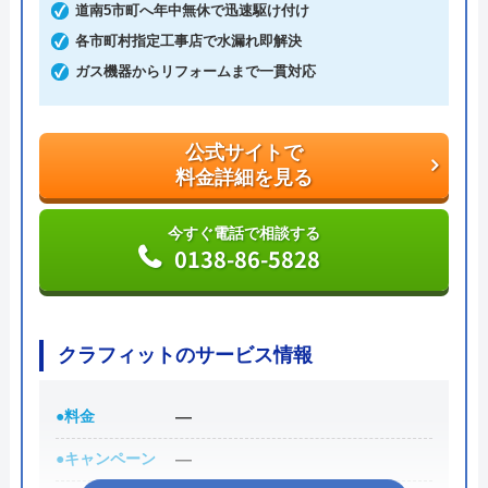
道南5市町へ年中無休で迅速駆け付け
各市町村指定工事店で水漏れ即解決
トイレDrは「お客様目線」ならではのサービスが多
ガス機器からリフォームまで一貫対応
く、安心して依頼できる業者です。
公式サイトで
公式サイトで
料金詳細を見る
料金詳細を見る
今すぐ電話で相談する
0120-190-084
今すぐ電話で相談する
0138-86-5828
クラフィットのサービス情報
●料金
―
●キャンペーン
―