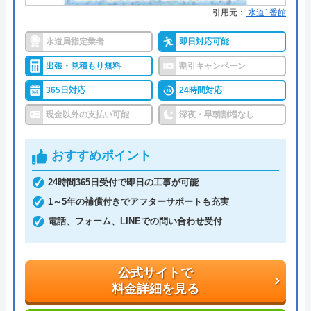
●保証・保険
PL保険加入1年～5年の無料保証制
東京都文京区本郷5-1-11
引用元：
水道1番館
度クーリング・オフ制度
対応エリア
全国33拠点
水道局指定業者
即日対応可能
詳細は公式HPでご確認ください
出張・見積もり無料
割引キャンペーン
水のトラブルサポートセンターがおすすめ
365日対応
24時間対応
の理由
現金以外の支払い可能
深夜・早朝割増なし
水のトラブルサポートセンターは、24時間365日年
おすすめポイント
中無休で営業しています。受付は電話、Web(フォー
ム、チャット)にて対応しています。Webからの見積
24時間365日受付で即日の工事が可能
依頼は翌日以降の予約となっているため、お急ぎの
1～5年の補償付きでアフターサポートも充実
方は電話にてご連絡ください。Webから依頼した場
電話、フォーム、LINEでの問い合わせ受付
合は送信完了のメールが届き、これが予約完了を意
味しています。
公式サイトで
料金詳細を見る
作業時間は3時間単位での予約が可能で、作業当日
は訪問の1～2時間前に連絡があるのでご安心くださ