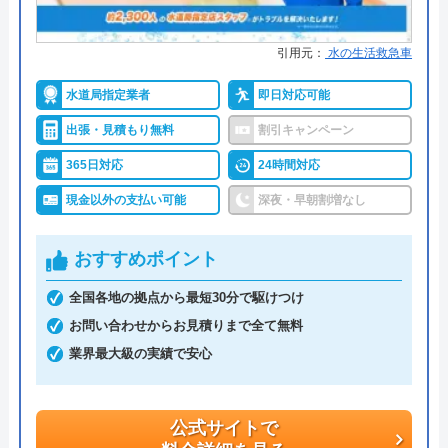
株式会社アンスイがおすすめの理由
株式会社アンスイは水回りのトラブルに幅広く対応
引用元：
水の生活救急車
しており、修理やリフォームを依頼できます。対応
水道局指定業者
即日対応可能
エリアは富山・石川県の一部エリアで、詳細はHPで
確認できます。
出張・見積もり無料
割引キャンペーン
365日対応
24時間対応
24時間年中無休で作業の依頼を受け付けているの
現金以外の支払い可能
深夜・早朝割増なし
で、緊急時のトラブルでも問題なく利用できます。
ただし、作業終了時間が19:00～7:00、日・祝日・年
おすすめポイント
末年始になる場合は時間外料金が発生するので、お
急ぎでない方はスケジュールを調整して依頼するこ
全国各地の拠点から最短30分で駆けつけ
とをおすすめします。
お問い合わせからお見積りまで全て無料
業界最大級の実績で安心
公式サイトで
料金詳細を見る
公式サイトで