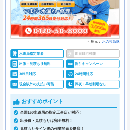
Benry（ベンリー）は、自宅で発生したさまざまな
困りごとを相談できる業者です。具体的な料金を知
りたい場合は、問い合わせが必要です。見積もりは
無料であり、料金や内容に納得できない場合はキャ
ンセルしても構いません。その場合、料金は発生し
ないため安心です。
引用元：
水の救急隊
水道局指定業者
即日対応可能
深夜や早朝にも対応していますが、追加料金が発生
出張・見積もり無料
割引キャンペーン
する可能性があります。また、支払い方法は基本的
に現金払いであるため、依頼する際は手元に現金を
365日対応
24時間対応
用意しておく必要があります。
現金以外の支払い可能
深夜・早朝割増なし
全国で幅広い依頼に対応しており、実績も豊富な業
おすすめポイント
者です。
全国160水道局の指定工事店が対応！
出張費・見積もりは完全無料！
公式サイトで
料金詳細を見る
見積もりサイン後の作業開始を徹底！