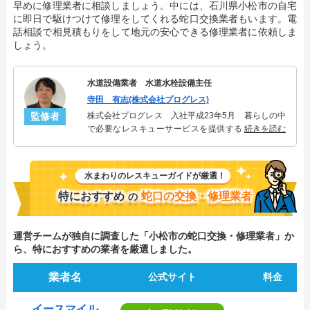
早めに修理業者に相談しましょう。中には、石川県小松市の自宅
に即日で駆けつけて修理をしてくれる蛇口交換業者もいます。電
話相談で相見積もりをして地元の安心できる修理業者に依頼しま
しょう。
水道設備業者 水道水栓設備主任
寺田 有志(株式会社プログレス)
監修者
株式会社プログレス 入社平成23年5月 暮らしの中
で必要なレスキューサービスを提供する株式会社プ
続きを読む
ログレスにて水道水栓設備主任を担当。水回り業務
に7年従事し、累計2000件以上の水道水栓関連のトラ
ブルを解決。多くのお客様に信頼される「水道水
水まわりのレスキューガイドが厳選！
栓」のスペシャリスト。
特におすすめ
蛇口の交換・修理業者
の
運営チームが独自に調査した「小松市の蛇口交換・修理業者」か
ら、特におすすめの業者を厳選しました。
業者名
公式サイト
料金
イースマイル