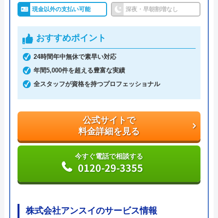
現金以外の支払い可能
深夜・早朝割増なし
水の救急隊は最短15分で駆けつけてくれる水道局指
定給水装置工事事業者です。
おすすめポイント
年中無休、24時間受付を行なっているため急なトラ
ブルでも安心ですし、見積もり・出張代は無料です
24時間年中無休で素早い対応
ので気軽に相談できます。
年間5,000件を超える豊富な実績
全スタッフが資格を持つプロフェッショナル
支払い方法も現金だけではなくカードやNP払いなど
にも対応していますし、電話にて「ネットで見た」
公式サイトで
と伝えるだけで3,000円OFFになるWEB割引もあり
料金詳細を見る
ます。
今すぐ電話で相談する
0120-29-3355
トイレやキッチン、お風呂や洗面所など水まわりの
つまり・水漏れで困ったときはぜひ相談してみてく
ださい。
株式会社アンスイのサービス情報