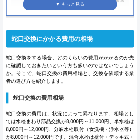
り
てはいかがでしょうか？
●駆けつけ時間
最短30分
公式サイトで
料金詳細を見る
●受付時間
24時間
蛇口交換にかかる費用の相場
●定休日
年中無休
今すぐ電話で相談する
0120-569-365
●出張見積もり
無料見積り
蛇口交換をする場合、どのくらいの費用がかかるのか先
に確認しておきたいという方も多いのではないでしょう
●支払い方法
カード支払い、コンビニ、銀行支
か。そこで、蛇口交換の費用相場と、交換を依頼する業
払、後払い
者の選び方を紹介します。
水の生活救急車の基本情報
●累計実績
問い合わせ数10万件以上（2021年5
月累計）
蛇口交換の費用相場
運営会社
株式会社生活救急車
●保証・保険
取り付け器具には1～5年間のメー
代表者
楯広長
蛇口交換の費用は、状況によって異なります。相場とし
カー保証 ※消耗品など一部サービ
ては水栓まわり部品交換が8,000円～11,000円、単水栓は
スを除く。
所在地
〒460-0008
8,000円～12,000円、分岐水栓取付（食洗機・浄水器等）
名古屋市中区栄1丁目14-15
詳細は公式HPでご確認ください
が8,000円～12,000円です。混合水栓は壁付・デッキ式・