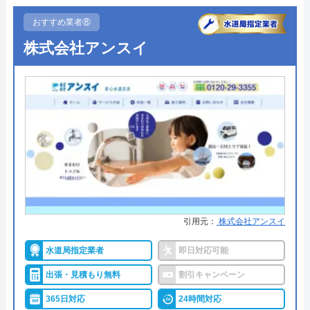
います
おすすめ業者⑧
●受付時間
24時間365日受付対応！
株式会社アンスイ
●定休日
年中無休
●出張見積もり
出張見積もり無料
●支払い方法
現金、クレジットカード、NP後払
い、QRコード決済
●累計実績
累計50万件
●保証・保険
PL保険加入修繕工事や施工後に、
不備や不具合があり被害を被った
場合の【生産物賠償責任保険】に
引用元：
株式会社アンスイ
加入しています。
水道局指定業者
即日対応可能
詳細は公式HPでご確認ください
出張・見積もり無料
割引キャンペーン
365日対応
24時間対応
水の救急隊がおすすめの理由