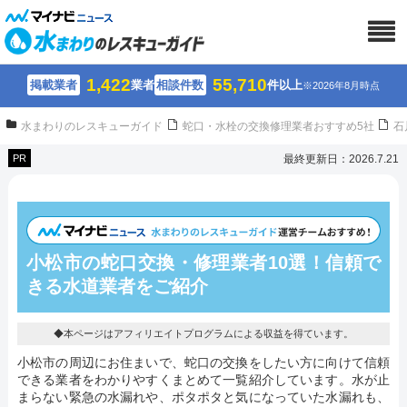
1,422
55,710
掲載業者
業者
相談件数
件以上
※2026年8月時点
水まわりのレスキューガイド
蛇口・水栓の交換修理業者おすすめ5社
石
PR
最終更新日：2026.7.21
小松市の蛇口交換・修理業者10選！
信頼で
きる水道業者をご紹介
◆本ページはアフィリエイトプログラムによる収益を得ています。
小松市の周辺にお住まいで、蛇口の交換をしたい方に向けて信頼
できる業者をわかりやすくまとめて一覧紹介しています。水が止
まらない緊急の水漏れや、ポタポタと気になっていた水漏れも、