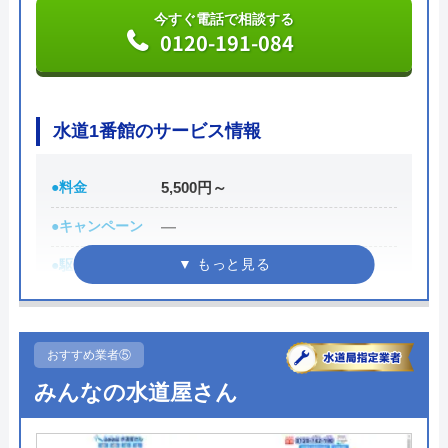
今すぐ電話で相談する
い。蛇口交換の場合の料金は、基本料金5,500円、作
0120-191-084
業料金8,800円～、部品代の合計となります。Web
からの申込み、または、LINE会員登録で作業料金か
ら3,000円割引、電話にて「ホームページを見た」と
水道1番館のサービス情報
伝えると2,000円の割引をしているのでご活用くださ
い。
●料金
5,500円～
公式サイトで
●キャンペーン
―
料金詳細を見る
●駆けつけ時間
最短30分
今すぐ電話で相談する
●受付時間
受付時間24時間修理・施工対応時
0120-882-333
間7:00～24:00
おすすめ業者⑤
●定休日
年中無休
みんなの水道屋さん
●出張見積もり
出張見積もり無料
水のトラブルサポートセンターの基本情報
●支払い方法
現金、銀行振込