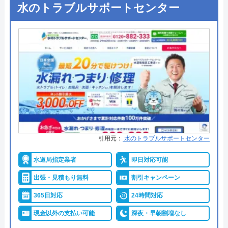
今すぐ電話で相談する
水のトラブルサポートセンター
●定休日
年中無休
0120-091-026
●出張見積もり
出張・見積もり無料
●支払い方法
現金、クレジットカード、コンビ
ニ後払い、QRコード決済
イースマイルの基本情報
●累計実績
提携先は大手企業との法人契約多
運営会社
株式会社イースマイル
数
代表者
島村禮孝
●保証・保険
商品保証最長10年・施工保証最長5
年
創業・設立
1992年6月1日創立
引用元：
水のトラブルサポートセンター
詳細は公式HPでご確認ください
所在地
〒542-0066
水道局指定業者
即日対応可能
大阪府大阪市中央区瓦屋町3丁目7-3 イ
ハウスラボホームがおすすめの理由
ースマイルビル
出張・見積もり無料
割引キャンペーン
ハウスラボホームは全国各地に拠点を構えている水
対応エリア
39都道府県
365日対応
24時間対応
道修理業者です。トイレ、キッチン、浴室などの水
現金以外の支払い可能
深夜・早朝割増なし
まわりトラブル全般に対応しており、作業料金が