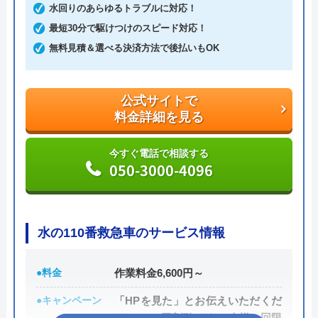
水回りのあらゆるトラブルに対応！
日本全国の水トラブルに対応している水の生活救急
最短30分で駆けつけのスピード対応！
車はトイレのみならず洗面所やキッチン、お風呂な
無料見積＆選べる決済方法で後払いもOK
どにも対応してくれる水まわりトラブル解決のスペ
シャリストです。
公式サイトで
料金詳細を見る
おすすめポイントとしてはこれまでの施工対応実績
は240万件以上と豊富な実績数があり、また最短5分
今すぐ電話で相談する
で業者を手配してくれて最短30分でスピード駆け付
050-3000-4096
けしてくれるところです。
また、取扱いメーカーに関しても幅広いため、水ま
水の110番救急車のサービス情報
わりトラブルで困った際には頼りになる業者でしょ
う。
●料金
作業料金6,600円～
もちろん見積もりは無料ですし、出張・キャンセル
●キャンペーン
「HPを見た」とお伝えいただくだ
についても無料ですので、まずはサイトを覗いてみ
けで1,000円割引 ※お一人様一回限