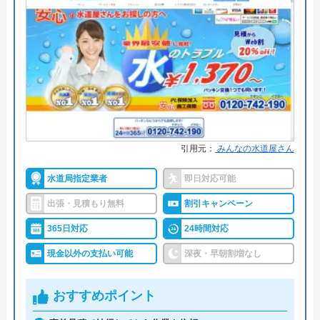
運営会社
株式会社シンエイ
●累計実績
お問い合わせ件数約200,000件、ご
代表者
木原朗広
訪問件数約120,000件
創業・設立
2004年3月創業
●保証・保険
安心補償1～5年の補償
所在地
〒540-0012
詳細は公式HPでご確認ください
大阪府大阪市中央区谷町2-4-3 アイエ
スビル9F
水道1番館がおすすめの理由
引用元：
みんなの水道屋さん
対応エリア
36都道府県
水道1番館は全国の水道トラブルに対応している業
水道局指定業者
即日対応可能
者で、全国各所の最寄りの営業所から最短30分で現
出張・見積もり無料
割引キャンペーン
場まで駆け付けてくれます。
365日対応
24時間対応
施工対応時間は7:00～24:00までと幅広く、これ以外
現金以外の支払い可能
深夜・早朝割増なし
の時間については応急処置方法を教えてもらえるの
で、緊急時のトラブルでも安心です。
おすすめポイント