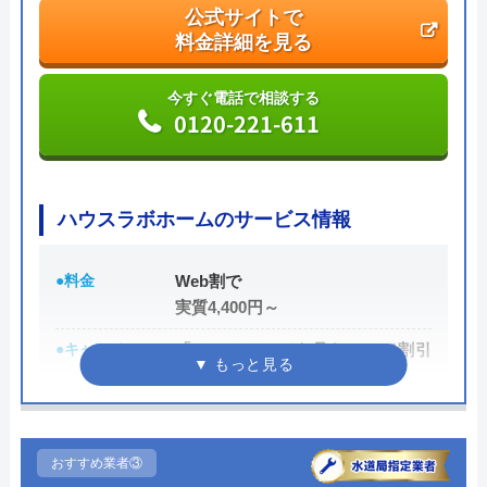
公式サイトで
ため技術力はもちろん接客もよく、トイレや排水
料金詳細を見る
管、給湯器や蛇口の修理交換まで水回りのことなら
何でも相談できます。
今すぐ電話で相談する
0120-221-611
電話で「ホームページを見た」と伝えるだけで3,000
円割引なので、相談する際は電話で相談し、忘れず
に伝えるようにしましょう。
ハウスラボホームのサービス情報
ちなみに、依頼せずとも見積もりにはお金はかから
●料金
Web割で
ないので、相見積もりの際は必ず相談しておきたい
実質4,400円～
業者の一つです。
●キャンペーン
「ホームページを見た！」で割引
イースマイルの詳細ページはこちら
2,000円
公式サイトで
●駆けつけ時間
最短20分
料金詳細を見る
●受付時間
24時間
おすすめ業者③