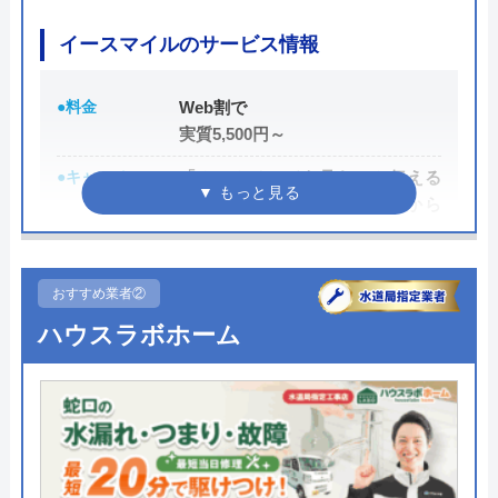
イースマイルのサービス情報
●料金
Web割で
実質5,500円～
●キャンペーン
「ホームページを見た」と伝える
だけで、WEB割で作業料金から
3,000円割引！
●駆けつけ時間
最短20分
おすすめ業者②
●受付時間
24時間
ハウスラボホーム
●定休日
年中無休
●出張見積もり
出張・見積もり無料
●支払い方法
現金、銀行振込、モバイル、後払
い決済、クレジットカード