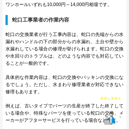
ワンホールいずれも10,000円～14,000円相場です。
対応エリア
全国（一部地域を除く）
水の110番救急車がおすすめの理由
蛇口工事業者の作業内容
「水の110番救急車」は株式会社RSが運営する水ま
わりの緊急対応サービスです。トイレ、お風呂、キ
蛇口の交換業者が行う工事内容は、蛇口の先端からの水
ッチンなどの蛇口や排水溝・排水口・排水管つまり
漏れやハンドルの下の部分からの水漏れ、土台や壁から
や水漏れ修理に対応。受付時間は7:00～22:00です。
水漏れしている場合の修理が挙げられます。蛇口の交換
365日年中無休で営業しているので、週末や祝日で
や水回りのトラブルは、どのような内容でも対応してい
ることが一般的です。
も依頼が可能です。電話を掛けると、受付から最短
30分で駆けつけてくれます。排水管のつまり、あふ
具体的な作業内容は、蛇口の交換やパッキンの交換にな
れなど、急なトラブルが発生しても迅速に対応して
るでしょう。ただし、水まわり修理業者が対応できない
くれます。
修理もあります。
チャット診断で
最適な業者を
「WEBを見た」と伝えれば、料金から1,000円割引
ご提案
例えば、古いタイプでパーツの生産が終了した終了して
に。例えば排水管の修理見積は0円。排水管修理費
いる場合や、特殊なパーツを使っている蛇口の交換、メ
×
ーカーがアフターサービスを行っている場合などです。
用は2,200円～。業界最安値に挑戦しているので、良
心的な価格です。