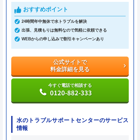
6,600円からとお手頃価格で提供をしています。
おすすめポイント
24時間年中無休で水トラブルを解決
万が一、水まわりに問題が発生した場合は、最短20
出張、見積もりは無料なので気軽に依頼できる
分でお客様の元にスタッフが駆けつけます。出張見
WEBからの申し込みで割引キャンペーンあり
積もりキャンセルは0円、深夜早朝でも割増料金は
一切ありません。業務や知識の習得のために厳しい
自社研修を実施しているため、技術には問題ないよ
公式サイトで
うです。
料金詳細を見る
トラブルの原因や作業例などが分かりやすく記載さ
今すぐ電話で相談する
0120-882-333
れており、依頼の際も安心できますね。候補のひと
つにしてみてください。
ちなみに、電話で連絡した際に「サイトを見た」と
水のトラブルサポートセンターのサービス
伝えると作業料金が2,000円割引になるWEB割があ
情報
りますので、相談する際は必ず電話で相談し、その