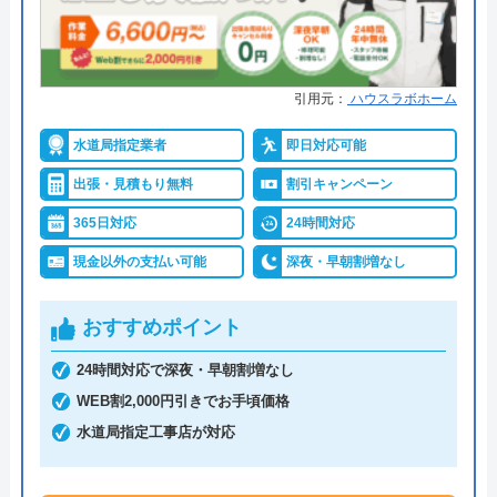
●累計実績
年間25万件、累計500万件の修理交
換実績
●保証・保険
工事保証12年・商品保証10年(最
引用元：
ハウスラボホーム
大)
水道局指定業者
即日対応可能
詳細は公式HPでご確認ください
出張・見積もり無料
割引キャンペーン
イースマイルがおすすめの理由
365日対応
24時間対応
現金以外の支払い可能
深夜・早朝割増なし
イースマイルは対応する自治体で適切な工事ができ
ると認められている水道局指定業者です。
おすすめポイント
土日祝日・深夜早朝含む24時間365日、いつ相談し
24時間対応で深夜・早朝割増なし
ても割増料金がかからず、作業が始まるまでは一切
WEB割2,000円引きでお手頃価格
費用がかからないかなり信頼できる業者です。
水道局指定工事店が対応
実績も豊富で、スタッフの研修にも力を入れている