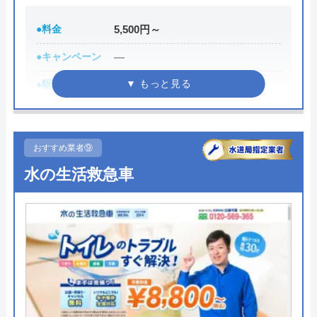
公式サイトで
料金詳細を見る
●料金
5,500円～
今すぐ電話で相談する
●キャンペーン
―
0120-50-8000
●駆けつけ時間
―
●受付時間
24時間
水の救急隊の基本情報
●定休日
年中無休
おすすめ業者⑨
●出張見積もり
2,200円（出張・調査費）
運営会社
株式会社クリアライフ
水の生活救急車
●支払い方法
現金、クレジットカード、QR決済
代表者
山下雄一
●累計実績
―
創業・設立
創業21年
●保証・保険
事業総合賠償責任保険
所在地
〒530-0043
大阪府大阪市北区天満4-5-3
詳細は公式HPでご確認ください
対応エリア
全国