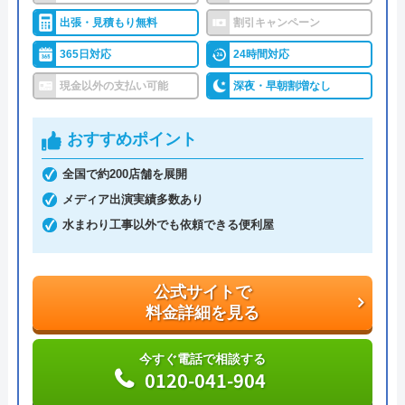
く、見積もりや出張料も無料なので、急なトラブル
出張・見積もり無料
割引キャンペーン
でも気兼ねなく相談可能です。また、見積もり時に
365日対応
24時間対応
「Webを見た」と申告すると、Web割で20%割引に
現金以外の支払い可能
深夜・早朝割増なし
なります。
おすすめポイント
支払い方法にコンビニ後払いも選べるので、急な出
費で手持ちがなくても修理が可能です。他にも、ク
全国で約200店舗を展開
レジットカード払いや楽天ペイも利用でき、都合の
メディア出演実績多数あり
良い方法で支払えます。
水まわり工事以外でも依頼できる便利屋
公式サイトで
料金詳細を見る
公式サイトで
料金詳細を見る
今すぐ電話で相談する
0120-742-190
今すぐ電話で相談する
0120-041-904