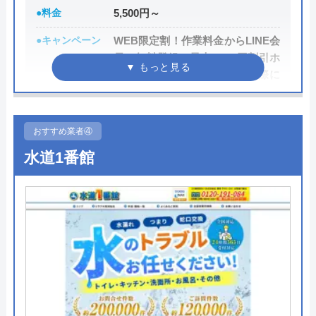
際には必ず「サイトを見た」と伝えましょう。
●料金
5,500円～
●キャンペーン
WEB限定割！作業料金からLINE会
公式サイトで
員に無料登録で最大3,000円割引ホ
料金詳細を見る
ームページを見たとお電話の際に
伝えて頂いた方は、作業料金から
今すぐ電話で相談する
2,000円割引!
0120-221-611
おすすめ業者④
●駆けつけ時間
最短20分
水道1番館
●受付時間
24時間
ハウスラボホームの基本情報
●定休日
年中無休
運営会社
株式会社ハウスラボ
●出張見積もり
出張見積もり無料
代表者
勝島崇裕
●支払い方法
現金、クレジットカード、コンビ
ニ後払い、QRコード決済
創業・設立
2024年11月設立
●累計実績
累計対応件数100万件以上
所在地
〒113-0033