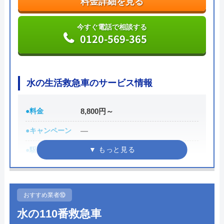
今すぐ電話で相談する
料金詳細を見る
0120-29-3355
今すぐ電話で相談する
0120-569-365
株式会社アンスイの基本情報
運営会社
水の生活救急車のサービス情報
株式会社アンスイ
代表者
森真琴
●料金
8,800円～
創業・設立
平成18年1月アンスイ北陸として創
●キャンペーン
―
業。
●駆けつけ時間
最短30分
所在地
〒930-0916
●受付時間
8:00-22:00
富山県富山市向新庄町4丁目14-5
●定休日
年中無休
対応エリア
富山・石川エリア
おすすめ業者⑩
●出張見積もり
出張見積もり無料
水の110番救急車