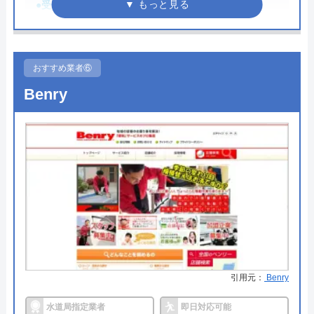
●受付時間
24時間
対応エリア
全国
●定休日
年中無休
●累計実績
数多くの病院メンテナンスに関わ
おすすめ業者⑥
っている
Benry
詳細は公式HPでご確認ください
みんなの水道屋さんがおすすめの理由
みんなの水道屋さんは、基本料金1,370円から水道修
理を行っている水道局指定業者です。年中無休で受
け付けしており、最短15分で駆けつけてくれます。
病院メンテナンスにも携わっており、専門知識や技
術への信頼性が高いです。
引用元：
Benry
事前見積もりを徹底しており、金額に納得してから
水道局指定業者
即日対応可能
作業を依頼できます。早朝・深夜の料金割増はな