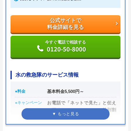
今すぐ電話で相談する
0120-041-904
公式サイトで
料金詳細を見る
今すぐ電話で相談する
Benryの基本情報
0120-50-8000
運営会社
株式会社ベンリーコーポレーション
創業・設立
1990年5月
水の救急隊のサービス情報
所在地
〒452-0001
●料金
基本料金5,500円～
愛知県清須市西枇杷島町古城2丁目10-
1
●キャンペーン
お電話で「ネットで見た」と伝え
て頂くだけでOK！WEBの特別割
対応エリア
全国
引3,000円OFF
●駆けつけ時間
最短15分で水道局指定工事者が伺