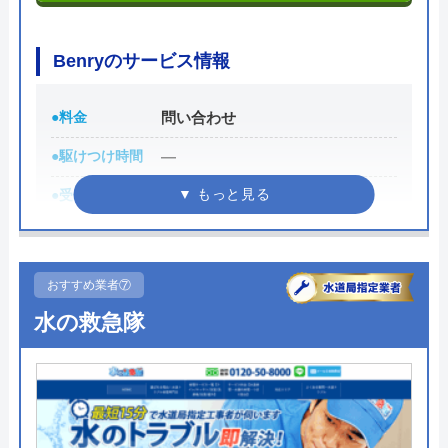
Benryのサービス情報
●料金
問い合わせ
●駆けつけ時間
―
●受付時間
―
●定休日
―
●累計実績
―
おすすめ業者⑦
●保証・保険
―
水の救急隊
詳細は公式HPでご確認ください
Benryがおすすめの理由