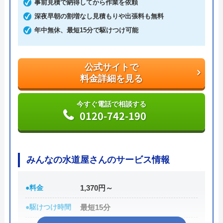
事前見積で納得してから作業を依頼
見積もりは無料で実施しているので、お気軽にご依
深夜早朝の割増なし見積もりや出張料も無料
頼ください。
年中無休、最短15分で駆けつけ可能
公式サイトで
料金詳細を見る
公式サイトで
料金詳細を見る
今すぐ電話で相談する
0120-191-084
今すぐ電話で相談する
0120-742-190
水道1番館の基本情報
みんなの水道屋さんのサービス情報
運営会社
株式会社マック
代表者
庄司良明
●料金
1,370円～
所在地
〒106-0032
●駆けつけ時間
最短15分
東京都港区六本木5-10-33