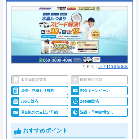
●支払い方法
現金、クレジットカード
●累計実績
施工対応数240万件以上
●保証・保険
―
詳細は公式HPでご確認ください
水の生活救急車がおすすめの理由
引用元：
水の110番救急車
拠点数2270店舗と日本全国に拠点を構え、年中無休
で対応をしています。日中はコールセンターにて問
水道局指定業者
即日対応可能
い合わせ受付をしてくれるので、すぐに相談ができ
出張・見積もり無料
割引キャンペーン
水トラブルの不安もすぐに解消できます。
365日対応
24時間対応
調整作業のみであれば8,800円～と明朗会計。問い合
現金以外の支払い可能
深夜・早朝割増なし
わせから見積もりまですべて無料でできるので、ま
ずは電話相談をしてみることをおすすめします。
おすすめポイント