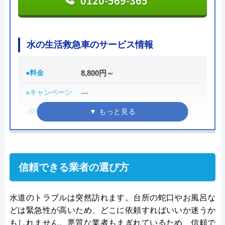
0120-569-365
日幸設備の基本情報
水の生活救急車のサービス情報
運営会社
日幸設備株式会社
●料金
8,800円～
代表者
寺澤 大介
●キャンペーン
―
創業・設立
昭和47年
●駆けつけ時間
最短30分
所在地
〒399-3101
●受付時間
8:00-22:00
長野県下伊那郡高森町山吹6004-1
●定休日
年中無休
対応エリア
長野県下伊那郡高森町近隣
信頼できる業者の選び方
●出張見積もり
出張見積もり無料
●支払い方法
現金、クレジットカード
水道のトラブルは突然訪れます。台所の蛇口やお風呂な
どは緊急性が高いため、どこに依頼すればいいか迷うか
●累計実績
施工対応数240万件以上
もしれません。悪質な業者もまぎれているため、信頼で