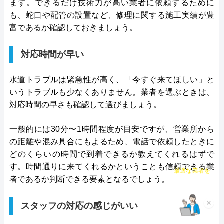
ます。できるだけ技術力が高い業者に依頼するために
どにも対応してくれる水まわりトラブル解決のスペ
も、蛇口や配管の設置など、修理に関する施工実績が豊
シャリストです。
富であるか確認しておきましょう。
おすすめポイントとしてはこれまでの施工対応実績
対応時間が早い
は240万件以上と豊富な実績数があり、また最短5分
で業者を手配してくれて最短30分でスピード駆け付
水道トラブルは緊急性が高く、「今すぐ来てほしい」と
けしてくれるところです。
いうトラブルも少なくありません。業者を選ぶときは、
対応時間の早さも確認して選びましょう。
また、取扱いメーカーに関しても幅広いため、水ま
一般的には30分〜1時間程度が目安ですが、営業所から
わりトラブルで困った際には頼りになる業者でしょ
の距離や混み具合にもよるため、電話で依頼したときに
う。
どのくらいの時間で到着できるか教えてくれるはずで
す。時間通りに来てくれるかということも信頼できる業
チャット診断で
もちろん見積もりは無料ですし、出張・キャンセル
最適な業者を
者であるか判断できる要素となるでしょう。
ご提案
についても無料ですので、まずはサイトを覗いてみ
てはいかがでしょうか？
スタッフの対応の感じがいい
×