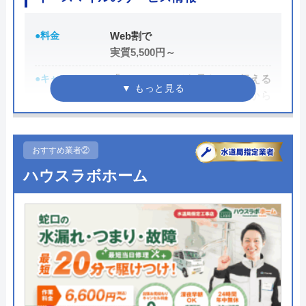
●料金
Web割で
実質5,500円～
●キャンペーン
「ホームページを見た」と伝える
だけで、WEB割で作業料金から
3,000円割引！
●駆けつけ時間
最短20分
おすすめ業者②
●受付時間
24時間
ハウスラボホーム
●定休日
年中無休
●出張見積もり
出張・見積もり無料
●支払い方法
現金、銀行振込、モバイル、後払
い決済、クレジットカード
●累計実績
年間25万件、累計500万件の修理交
換実績