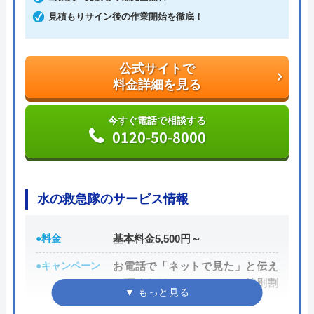
良い方法で支払えます。
見積もりサイン後の作業開始を徹底！
公式サイトで
料金詳細を見る
公式サイトで
料金詳細を見る
今すぐ電話で相談する
0120-742-190
今すぐ電話で相談する
0120-50-8000
水の救急隊のサービス情報
●料金
基本料金5,500円～
●キャンペーン
お電話で「ネットで見た」と伝え
て頂くだけでOK！WEBの特別割
引3,000円OFF