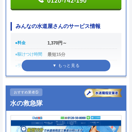
0120-742-190
各市区から認可を受けている水道局指定工事店であ
り、研修制度や資格取得支援などによるスタッフの
技術品質向上にも力をいれているため安心して作業
みんなの水道屋さんのサービス情報
を任せることができるでしょう。
●料金
1,370円～
公式サイトで
料金詳細を見る
●駆けつけ時間
最短15分
●受付時間
24時間
今すぐ電話で相談する
0120-511-511
●定休日
年中無休
●累計実績
数多くの病院メンテナンスに関わ
おすすめ業者⑤
っている
クラシアンの基本情報
水の救急隊
詳細は公式HPでご確認ください
運営会社
株式会社クラシアン
みんなの水道屋さんがおすすめの理由
代表者
今田健治