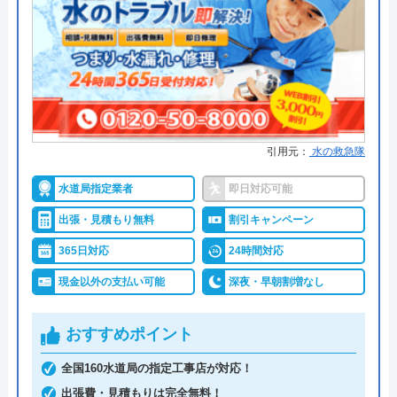
みんなの水道屋さんは、基本料金1,370円から水道修
創業・設立
1991年6月21日創業
理を行っている水道局指定業者です。年中無休で受
所在地
〒222-0033
け付けしており、最短15分で駆けつけてくれます。
横浜市港北区新横浜3-1-9 アリーナタ
病院メンテナンスにも携わっており、専門知識や技
ワー13階
術への信頼性が高いです。
対応エリア
全国
引用元：
水の救急隊
事前見積もりを徹底しており、金額に納得してから
作業を依頼できます。早朝・深夜の料金割増はな
水道局指定業者
即日対応可能
く、見積もりや出張料も無料なので、急なトラブル
出張・見積もり無料
割引キャンペーン
でも気兼ねなく相談可能です。また、見積もり時に
365日対応
24時間対応
「Webを見た」と申告すると、Web割で20%割引に
現金以外の支払い可能
深夜・早朝割増なし
なります。
おすすめポイント
支払い方法にコンビニ後払いも選べるので、急な出
費で手持ちがなくても修理が可能です。他にも、ク
全国160水道局の指定工事店が対応！
レジットカード払いや楽天ペイも利用でき、都合の
出張費・見積もりは完全無料！