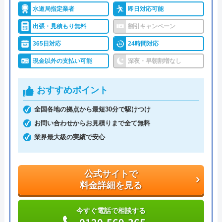
水道局指定業者
即日対応可能
長野県下伊那郡高森町近隣を対象エリアとして地域
密着で営業しています。
出張・見積もり無料
割引キャンペーン
365日対応
24時間対応
トイレのトラブルについてもつまり修繕からリフォ
現金以外の支払い可能
深夜・早朝割増なし
ームまで対応しているので、気になることが発生し
たら気軽にご連絡いただけます。また、こちらの業
おすすめポイント
者は指定工事店にも登録されているので。技術力も
保証されています。地域密着ならではの充実したサ
全国各地の拠点から最短30分で駆けつけ
ービスを受けることができるのでお気軽にご連絡く
お問い合わせからお見積りまで全て無料
ださい。
業界最大級の実績で安心
公式サイトで
料金詳細を見る
公式サイトで
料金詳細を見る
今すぐ電話で相談する
0265-35-5177
今すぐ電話で相談する