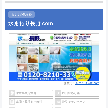
●駆けつけ時間
最短15分で水道局指定工事者が伺
います
おすすめ業者⑥
●受付時間
24時間365日受付対応！
水まわり長野.com
●定休日
年中無休
●出張見積もり
出張見積もり無料
●支払い方法
現金、クレジットカード、NP後払
い、QRコード決済
●累計実績
累計50万件
●保証・保険
PL保険加入修繕工事や施工後に、
不備や不具合があり被害を被った
引用元：
水まわり長野.com
場合の【生産物賠償責任保険】に
加入しています。
水道局指定業者
即日対応可能
詳細は公式HPでご確認ください
出張・見積もり無料
割引キャンペーン