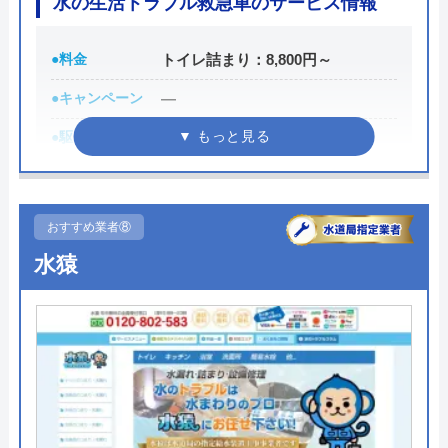
水の生活トラブル救急車のサービス情報
●料金
トイレ詰まり：8,800円～
●キャンペーン
―
●駆けつけ時間
最短30分
●受付時間
24時間
●定休日
年中無休
おすすめ業者⑧
●出張見積もり
見積もり無料 ※お見積りの為にお
水猿
伺いは致しません
●支払い方法
現金・集金・銀行振込・クレジッ
トカード
●累計実績
―
●保証・保険
最大5年の保証あり