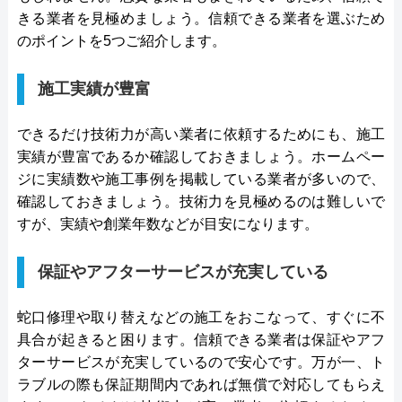
●保証・保険
―
きる業者を見極めましょう。信頼できる業者を選ぶため
のポイントを5つご紹介します。
詳細は公式HPでご確認ください
施工実績が豊富
水の生活救急車がおすすめの理由
拠点数2270店舗と日本全国に拠点を構え、年中無休
できるだけ技術力が高い業者に依頼するためにも、施工
実績が豊富であるか確認しておきましょう。ホームペー
で対応をしています。日中はコールセンターにて問
ジに実績数や施工事例を掲載している業者が多いので、
い合わせ受付をしてくれるので、すぐに相談ができ
確認しておきましょう。技術力を見極めるのは難しいで
水トラブルの不安もすぐに解消できます。
すが、実績や創業年数などが目安になります。
調整作業のみであれば8,800円～と明朗会計。問い合
保証やアフターサービスが充実している
わせから見積もりまですべて無料でできるので、ま
ずは電話相談をしてみることをおすすめします。
蛇口修理や取り替えなどの施工をおこなって、すぐに不
具合が起きると困ります。信頼できる業者は保証やアフ
日本全国の水トラブルに対応している水の生活救急
ターサービスが充実しているので安心です。万が一、ト
車はトイレのみならず洗面所やキッチン、お風呂な
ラブルの際も保証期間内であれば無償で対応してもらえ