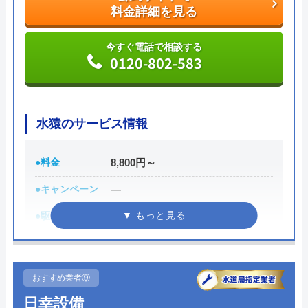
料金詳細を見る
今すぐ電話で相談する
0120-896-893
今すぐ電話で相談する
0120-802-583
水の生活トラブル救急車の基本情報
水猿のサービス情報
運営会社
株式会社オーケー管理
●料金
8,800円～
代表者
棚原健太郎
●キャンペーン
―
創業・設立
37803
●駆けつけ時間
受付時に回答
所在地
〒107-8545
東京都港区南青山2丁目2番15号ウィン
●受付時間
8:00～23:00
青山942
●定休日
年中無休
おすすめ業者⑨
対応エリア
全国40都道府県
●出張見積もり
出張見積もり無料
日幸設備