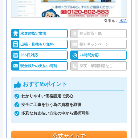
詳細は公式HPでご確認ください
水の生活トラブル救急車がおすすめの理由
引用元：
水猿
水の生活トラブル救急車は全国40都道府県を対応エ
水道局指定業者
即日対応可能
リアとしており、またトイレやキッチン、お風呂な
出張・見積もり無料
割引キャンペーン
ど水まわり設備全般の修理が可能な、誰でも相談し
365日対応
24時間対応
やすい水道業者です。
現金以外の支払い可能
深夜・早朝割増なし
水道局指定給水装置工事事業者であり、経験豊富な
おすすめポイント
熟練スタッフが訪問してくれるため、技術面に関し
ては信頼出来ますし、最短30分での駆けつけや見積
わかりやすい価格設定で安心
もりは無料の面も加味すると、相見積もりに利用し
安全に工事を行う為の資格を取得
たい業者の一つです。
多彩なお支払い方法の中から選択可能
公式サイトで
料金詳細を見る
公式サイトで