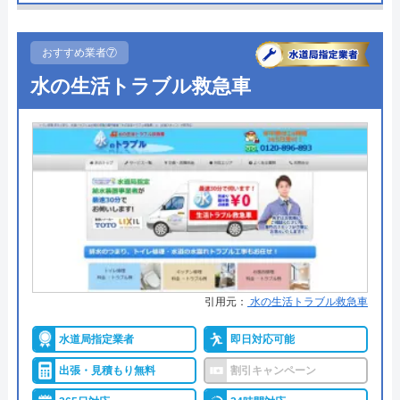
●定休日
日曜、祝日
公式サイトで
●累計実績
記載なし
料金詳細を見る
おすすめ業者⑦
詳細は公式HPでご確認ください
水の生活トラブル救急車
今すぐ電話で相談する
0120-50-8000
水まわり長野.comがおすすめの理由
水まわり長野.comは長野県を中心に水まわり修理・
リフォームを行う水道業者です。キッチンやお風
水の救急隊の基本情報
呂、洗面台やトイレ、給湯器や蛇口など水まわりの
運営会社
株式会社クリアライフ
トラブルを総合的に対応することができ、見積もり
や訪問も無料です。電話での受付は8:00～17:30まで
代表者
山下雄一
で日曜・祝日が定休日となっています。リフォーム
引用元：
水の生活トラブル救急車
創業・設立
創業21年
もやっているため、幅広いメーカーやタイプに対応
することができるため、面倒なことを丸投げしたい
水道局指定業者
即日対応可能
所在地
〒530-0043
のであればおすすめです。
出張・見積もり無料
割引キャンペーン
大阪府大阪市北区天満4-5-3