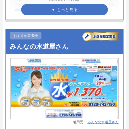
公式サイトで
●駆けつけ時間
最短30分
料金詳細を見る
●受付時間
24時間
今すぐ電話で相談する
●定休日
年中無休
0120-221-611
おすすめ業者④
●出張見積もり
お見積り・出張費無料※ご成約に
みんなの水道屋さん
至らない場合は出張費がかかる事
がございます
ハウスラボホームの基本情報
●支払い方法
現金、クレジットカード、コンビ
運営会社
株式会社ハウスラボ
ニ決済、QRコード決済、ショッピ
ングローン、デビットカード決
代表者
勝島崇裕
済、銀行決済
創業・設立
2024年11月設立
●累計実績
依頼件数194万件以上（2023年累
計）
所在地
〒113-0033
●保証・保険
―
東京都文京区本郷5-1-11
引用元：
みんなの水道屋さん