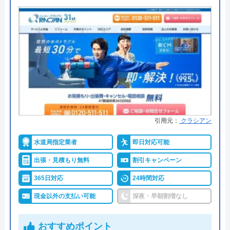
●出張見積もり
出張・見積もり無料
●支払い方法
現金、クレジットカード、コンビ
ニ後払い、QRコード決済
イースマイルの基本情報
●累計実績
提携先は大手企業との法人契約多
運営会社
株式会社イースマイル
数
代表者
島村禮孝
●保証・保険
商品保証最長10年・施工保証最長5
年
創業・設立
1992年6月1日創立
引用元：
クラシアン
詳細は公式HPでご確認ください
所在地
〒542-0066
大阪府大阪市中央区瓦屋町3丁目7-3 イ
水道局指定業者
即日対応可能
ハウスラボホームがおすすめの理由
ースマイルビル
出張・見積もり無料
割引キャンペーン
ハウスラボホームは全国各地に拠点を構えている水
対応エリア
39都道府県
365日対応
24時間対応
道修理業者です。トイレ、キッチン、浴室などの水
現金以外の支払い可能
深夜・早朝割増なし
まわりトラブル全般に対応しており、作業料金が
6,600円からとお手頃価格で提供をしています。
おすすめポイント