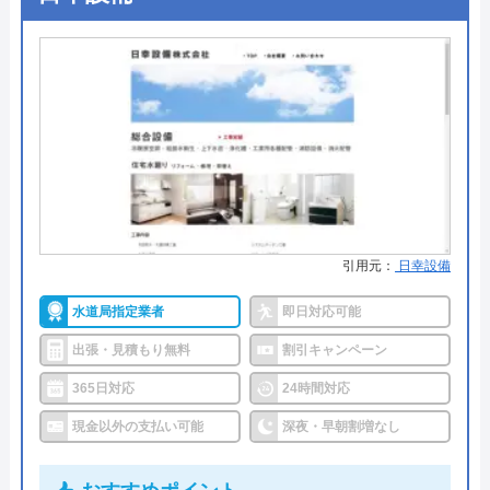
●支払い方法
現金、銀行振込、クレジットカー
ド､コンビニ後払い決済
●累計実績
―
●保証・保険
―
詳細は公式HPでご確認ください
水猿がおすすめの理由
引用元：
日幸設備
水猿は全国37都道府県で、水まわり緊急サービス、
水道局指定業者
即日対応可能
給湯器交換サービス、トイレ交換サービス、リフォ
ームサービスを提供しています。ただし、都道府県
出張・見積もり無料
割引キャンペーン
によって対応しているサービスが異なるので、利用
365日対応
24時間対応
したいサービスが受けられるかどうかはよく確認し
現金以外の支払い可能
深夜・早朝割増なし
ないといけません。問い合わせて確認してもいいの
ですが、HPをご覧になると対応エリアと一緒に記載