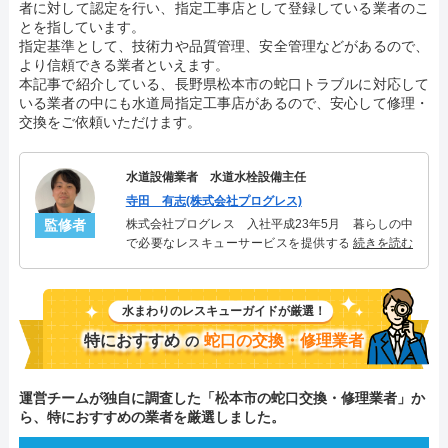
者に対して認定を行い、指定工事店として登録している業者のこ
とを指しています。
指定基準として、技術力や品質管理、安全管理などがあるので、
より信頼できる業者といえます。
本記事で紹介している、長野県松本市の蛇口トラブルに対応して
いる業者の中にも水道局指定工事店があるので、安心して修理・
交換をご依頼いただけます。
水道設備業者 水道水栓設備主任
寺田 有志(株式会社プログレス)
監修者
株式会社プログレス 入社平成23年5月 暮らしの中
で必要なレスキューサービスを提供する株式会社プ
続きを読む
ログレスにて水道水栓設備主任を担当。水回り業務
に7年従事し、累計2000件以上の水道水栓関連のトラ
ブルを解決。多くのお客様に信頼される「水道水
水まわりのレスキューガイドが厳選！
栓」のスペシャリスト。
特におすすめ
蛇口の交換・修理業者
の
運営チームが独自に調査した「松本市の蛇口交換・修理業者」か
ら、特におすすめの業者を厳選しました。