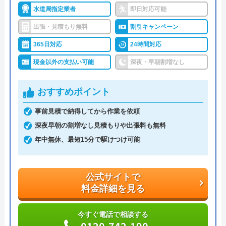
詳細は公式HPでご確認ください
対応エリア
全国33拠点
水道局指定業者
即日対応可能
出張・見積もり無料
割引キャンペーン
クラシアンがおすすめの理由
365日対応
24時間対応
クラシアンはTVCMを放送しており、その知名度の
現金以外の支払い可能
深夜・早朝割増なし
高さは信頼できるポイントです。業界問わず多くの
企業も利用しており、そういった点でも間違いなく
おすすめポイント
悪質な業者ではありません。
事前見積で納得してから作業を依頼
作業にかかる金額自体は他の業者とそれほど変わら
深夜早朝の割増なし見積もりや出張料も無料
ず、残念ながら割引等もありませんが、2回目以降
年中無休、最短15分で駆けつけ可能
は10%OFFで修理·交換を行ってくれます。作業内
容・費用を説明し、承諾のサインをもらってから作
公式サイトで
業に入るので安心です。作業料金とは別に事務手数
料金詳細を見る
料として諸経費がかかるので、費用をしっかりと確
認してから承諾のサインをしましょう。
今すぐ電話で相談する