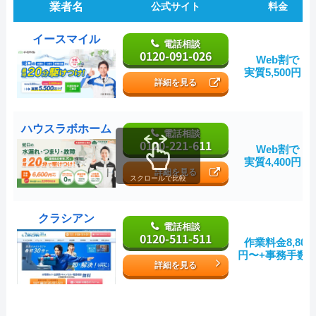
業者名
公式サイト
料金
イースマイル
電話相談
0120-091-026
Web割で
実質5,500円～
詳細を見る
ハウスラボホーム
電話相談
0120-221-611
Web割で
実質4,400円～
詳細を見る
スクロールで比較
クラシアン
電話相談
0120-511-511
作業料金8,800
円〜+事務手数
詳細を見る