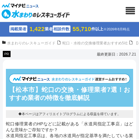
1,422
55,710
掲載業者
業者
相談件数
件以上
※2026年8月時点
水まわりのレスキューガイド
蛇口・水栓の交換修理業者おすすめ5社
【
PR
最終更新日：2026.7.21
【松本市】蛇口の交換・修理業者7選！
お
すすめ業者の特徴を徹底解説
◆本ページはアフィリエイトプログラムによる収益を得ています。
蛇口修理業者のHPなどに記載がある「水道局指定工事店」はど
んな意味かご存知ですか？
水道局指定工事店は、各地の水道局が指定基準を満たしている業