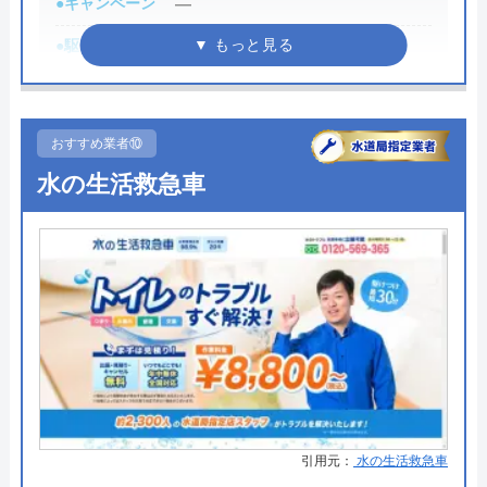
●キャンペーン
―
運営会社
SLS株式会社
●駆けつけ時間
―
代表者
明石康裕
●受付時間
―
創業・設立
平成19年9月
●定休日
―
おすすめ業者⑩
所在地
〒564-0051
●出張見積もり
―
水の生活救急車
大阪府吹田市豊津町1-18 エクラート江
坂ビル 8F
●支払い方法
―
対応エリア
●累計実績
37都道府県
―
●保証・保険
―
詳細は公式HPでご確認ください
日幸設備がおすすめの理由
日幸設備は住宅に関するトラブルを幅広く受け付け
引用元：
水の生活救急車
ている業者です。昭和47年創業の歴史ある業者で、