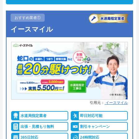
おすすめ業者①
イースマイル
引用元：
イースマイル
水道局指定業者
即日対応可能
出張・見積もり無料
割引キャンペーン
365日対応
24時間対応