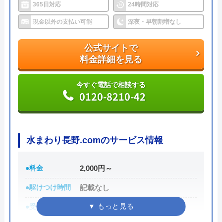
365日対応
24時間対応
水の救急隊がおすすめの理由
現金以外の支払い可能
深夜・早朝割増なし
水の救急隊は最短15分で駆けつけてくれる水道局指
定給水装置工事事業者です。
公式サイトで
年中無休、24時間受付を行なっているため急なトラ
料金詳細を見る
ブルでも安心ですし、見積もり・出張代は無料です
今すぐ電話で相談する
ので気軽に相談できます。
0120-8210-42
支払い方法も現金だけではなくカードやNP払いなど
にも対応していますし、電話にて「ネットで見た」
水まわり長野.comのサービス情報
と伝えるだけで3,000円OFFになるWEB割引もあり
ます。
●料金
2,000円～
トイレやキッチン、お風呂や洗面所など水まわりの
●駆けつけ時間
記載なし
つまり・水漏れで困ったときはぜひ相談してみてく
●受付時間
8:00～17:30
ださい。