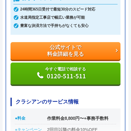
万が一、水まわりに問題が発生した場合は、最短20
24時間365日受付で最短30分のスピード対応
分でお客様の元にスタッフが駆けつけます。出張見
水道局指定工事店で幅広い業務が可能
積もりキャンセルは0円、深夜早朝でも割増料金は
豊富な決済方法で手持ちがなくても安心
一切ありません。業務や知識の習得のために厳しい
自社研修を実施しているため、技術には問題ないよ
公式サイトで
うです。
料金詳細を見る
トラブルの原因や作業例などが分かりやすく記載さ
今すぐ電話で相談する
れており、依頼の際も安心できますね。候補のひと
0120-511-511
つにしてみてください。
ちなみに、電話で連絡した際に「サイトを見た」と
クラシアンのサービス情報
伝えると作業料金が2,000円割引になるWEB割があ
りますので、相談する際は必ず電話で相談し、その
●料金
作業料金8,800円〜+事務手数料
際には必ず「サイトを見た」と伝えましょう。
●キャンペーン
2回目以降の料金10%OFF