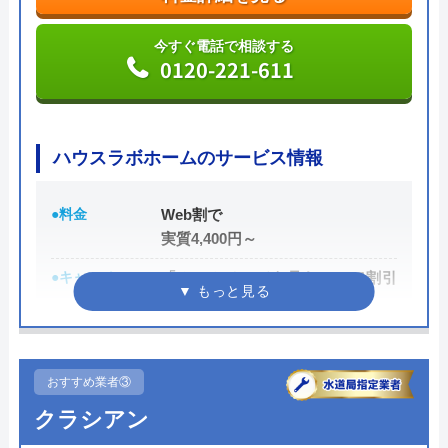
管、給湯器や蛇口の修理交換まで水回りのことなら
何でも相談できます。
今すぐ電話で相談する
0120-221-611
電話で「ホームページを見た」と伝えるだけで3,000
円割引なので、相談する際は電話で相談し、忘れず
に伝えるようにしましょう。
ハウスラボホームのサービス情報
ちなみに、依頼せずとも見積もりにはお金はかから
●料金
Web割で
ないので、相見積もりの際は必ず相談しておきたい
実質4,400円～
業者の一つです。
●キャンペーン
「ホームページを見た！」で割引
イースマイルの詳細ページはこちら
2,000円
公式サイトで
●駆けつけ時間
最短20分
料金詳細を見る
●受付時間
24時間
おすすめ業者③
今すぐ電話で相談する
クラシアン
●定休日
年中無休
0120-091-026