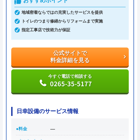
おすすめポイント
されているのですぐに判別できます。
地域密着ならではの充実したサービスを提供
営業時間は8時～23時、365日年中無休で営業してい
トイレのつまり修繕からリフォームまで実施
るため、夜間・早朝のトラブルにもすぐに対応して
指定工事店で技術力が保証
もらえる点が魅力的です。水道局指定工事店として
登録されているため、技術力を重視したい方でもお
公式サイトで
すすめの業者です。
料金詳細を見る
公式サイトで
今すぐ電話で相談する
料金詳細を見る
0265-35-5177
今すぐ電話で相談する
0120-802-583
日幸設備のサービス情報
●料金
―
水猿の基本情報