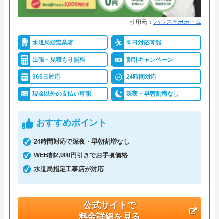
●保証・保険
工事保証12年・商品保証10年(最
引用元：
ハウスラボホーム
大)
水道局指定業者
即日対応可能
詳細は公式HPでご確認ください
出張・見積もり無料
割引キャンペーン
イースマイルがおすすめの理由
365日対応
24時間対応
現金以外の支払い可能
深夜・早朝割増なし
イースマイルは対応する自治体で適切な工事ができ
ると認められている水道局指定業者です。
おすすめポイント
土日祝日・深夜早朝含む24時間365日、いつ相談し
24時間対応で深夜・早朝割増なし
ても割増料金がかからず、作業が始まるまでは一切
WEB割2,000円引きでお手頃価格
費用がかからないかなり信頼できる業者です。
水道局指定工事店が対応
実績も豊富で、スタッフの研修にも力を入れている
公式サイトで
ため技術力はもちろん接客もよく、トイレや排水
料金詳細を見る