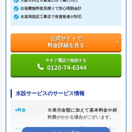
大阪市内なら最短15分で駆け付け
頼いただける業者です。
出張費無料前見積りで安心明朗会計
水道局指定工事店で有資格者が対応
公式LINEをお友達に追加すると、5,500円の割引が
適用されます。これは初回のみですが、2回目以降
は10%割引が適用されるので、修理費用を抑えたい
公式サイトで
料金詳細を見る
という方におすすめです。
今すぐ電話で相談する
公式サイトで
0120-74-6344
料金詳細を見る
今すぐ電話で相談する
0120-888-310
水設サービスのサービス情報
●料金
※表示金額に加えて基本料金や材
料費がかかる場合がございます。
ザットマンの基本情報
●キャンペーン
「このサイトを見た」とお伝えい
運営会社
株式会社ザットマン