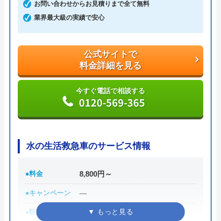
す。
お問い合わせからお見積りまで全て無料
業界最大級の実績で安心
施工実績が豊富で、サイトではエリア別に実績をチ
ェックでき、お客様からの評判の良さもうかがえま
公式サイトで
す。電話、またはWebでオンライン予約や問い合わ
料金詳細を見る
せができるので相談しやすいです。
今すぐ電話で相談する
公式サイトで
0120-569-365
料金詳細を見る
今すぐ電話で相談する
0120-969-790
水の生活救急車のサービス情報
●料金
8,800円～
水協の基本情報
●キャンペーン
―
運営会社
●駆けつけ時間
株式会社水協
最短30分