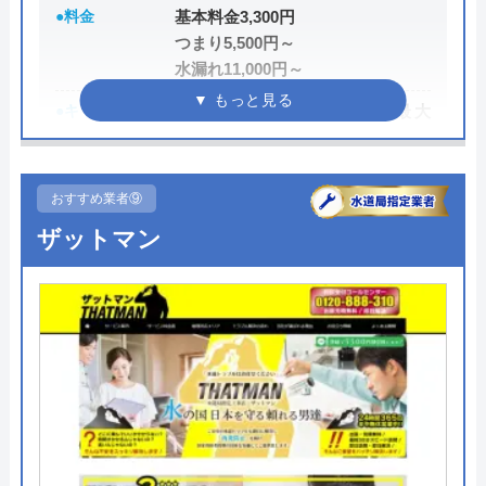
●料金
基本料金3,300円
代表者
森吉寛裕
つまり5,500円～
創業・設立
2006年11月設立
水漏れ11,000円～
●キャンペーン
HP限定割、作業料金から最大
所在地
〒450-6319
3,000円割引
愛知県名古屋市中村区名駅1-1-1 JPタ
ワー名古屋19F
●駆けつけ時間
最短15分
おすすめ業者⑨
対応エリア
全国
●受付時間
24時間
ザットマン
●定休日
年中無休
●出張見積もり
出張見積もり無料
●支払い方法
現金、PayPay、クレジットカー
ド、NP後払い
●累計実績
累計対応件数100万件以上
●保証・保険
1〜3年の無料点検・無料保証制度
PL保険加入業者