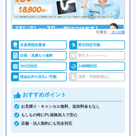
詳細は公式HPでご確認ください
代表者
楯広長
所在地
〒460-0008
街角水道工事相談所がおすすめの理由
引用元：
水110番
名古屋市中区栄1丁目14-15
街角水道工事相談所は全国に対応しているトイレ修
水道局指定業者
即日対応可能
対応エリア
全国（一部地域を除く）
理業者です。給水装置工事主任技術者の資格を保有
出張・見積もり無料
割引キャンペーン
したスタッフが最短30分で駆けつけてくれ、しっか
りと修理を行なってくれます。
365日対応
24時間対応
明瞭会計であるため、工事前の見積もり金額から増
現金以外の支払い可能
深夜・早朝割増なし
えることはありません。ちなみに簡単な水漏れ等は
5,800円～から対応してくれます。
おすすめポイント
支払い方法は現金以外にも銀行振込・クレジットカ
お見積り・キャンセル無料、追加料金もなし
ード・コンビニ決済から選べるため緊急トラブル時
もしもの時にPL保険加入で安心
でも安心です。
店舗・法人契約にも完全対応
出張費・見積もり料も無料で、24時間電話で相談を
受け付けているので、気軽に見積依頼をしてみては