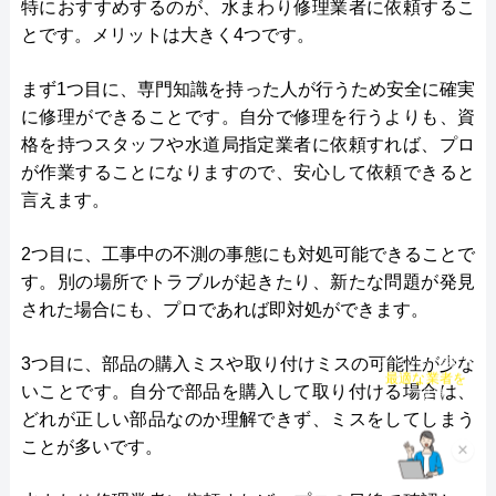
特におすすめするのが、水まわり修理業者に依頼するこ
水設サービスは、大阪市・堺市で水道局指定工事店
とです。メリットは大きく4つです。
として認定を受けた水道修理専門の業者です。
まず1つ目に、専門知識を持った人が行うため安全に確実
に修理ができることです。自分で修理を行うよりも、資
対応エリアには大阪府の他、兵庫県・京都府・奈良
格を持つスタッフや水道局指定業者に依頼すれば、プロ
県・和歌山県なども含まれています。
が作業することになりますので、安心して依頼できると
言えます。
電話相談から最短15分の駆けつけを可能としてお
り、年中無休で時間外にも対応しています。
2つ目に、工事中の不測の事態にも対処可能できることで
す。別の場所でトラブルが起きたり、新たな問題が発見
見積もり・出張費は無料なので、作業後に思わぬ出
された場合にも、プロであれば即対処ができます。
費が生じる心配もありません。
3つ目に、部品の購入ミスや取り付けミスの可能性が少な
チャット診断で
最適な業者を
いことです。自分で部品を購入して取り付ける場合は、
公式サイトで
ご提案
料金詳細を見る
どれが正しい部品なのか理解できず、ミスをしてしまう
ことが多いです。
×
今すぐ電話で相談する