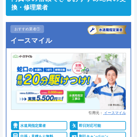
換・修理業者
おすすめ業者①
イースマイル
引用元：
イースマイル
水道局指定業者
即日対応可能
出張・見積もり無料
割引キャンペーン