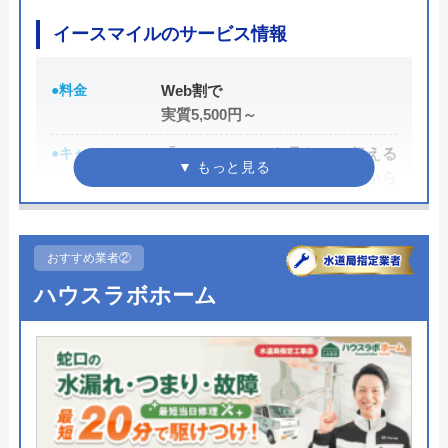
イースマイルのサービス情報
●料金
Web割で
実質5,500円～
●キャンペーン
「ホームページを見た」と伝える
だけで、WEB割で作業料金から
3,000円割引！
●駆けつけ時間
最短20分
おすすめ業者②
●受付時間
24時間
ハウスラボホーム
●定休日
年中無休
●出張見積もり
出張・見積もり無料
●支払い方法
現金、銀行振込、モバイル、後払
い決済、クレジットカード