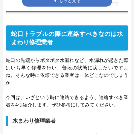
ただくと2,200円引き大阪市、堺市
エリアはさらに1,100円OFF
代表者
金澤 賢二朗
●駆けつけ時間
最短30分
所在地
〒154-0022
東京都世田谷区梅丘１丁目13番12号
蛇口トラブルの際に連絡すべきなのは水
●受付時間
8:00～21:00
まわり修理業者
対応エリア
21都道府県
●定休日
年中無休
●出張見積もり
見積り・出張費無料
蛇口の先端からポタポタ水漏れなど、水漏れが起きた際
はいち早く修理を行い、普段の状態に戻したいですよ
●支払い方法
クレジットカード利用可能
ね。そんな時に依頼できる業者は一体どこなのでしょう
●累計実績
―
か。
●保証・保険
賠償責任保険加入最長5年の作業保
今回は、いざという時に連絡できるよう、連絡すべき業
証、アフターサポート
者を4つ紹介します。ぜひ参考にしてみてください。
詳細は公式HPでご確認ください
水まわり修理業者
水設サービスがおすすめの理由