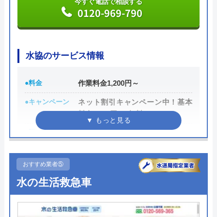
今すぐ電話で相談する
増料金などもないのでご安心ください。
0120-969-790
依頼時には、「ホームページを見た」と伝えると、
基本料金5,000円を超える依頼に対して3,000円の割
水協のサービス情報
引が適用されます。
●料金
作業料金1,200円～
公式サイトで
料金詳細を見る
●キャンペーン
ネット割引キャンペーン中！基本
料金3,000円 → 無料
今すぐ電話で相談する
0800-200-0169
●駆けつけ時間
―
●受付時間
24時間
おすすめ業者⑤
●定休日
なし（年中無休）
水道修理受付センターの基本情報
水の生活救急車
●出張見積もり
見積・出張費無料
運営会社
エバーリンクス株式会社
●支払い方法
現金、クレジットカード