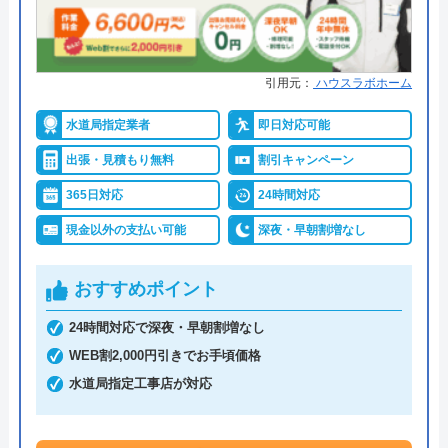
●累計実績
年間25万件、累計500万件の修理交
換実績
●保証・保険
工事保証12年・商品保証10年(最
引用元：
ハウスラボホーム
大)
水道局指定業者
即日対応可能
詳細は公式HPでご確認ください
出張・見積もり無料
割引キャンペーン
イースマイルがおすすめの理由
365日対応
24時間対応
現金以外の支払い可能
深夜・早朝割増なし
イースマイルは対応する自治体で適切な工事ができ
ると認められている水道局指定業者です。
おすすめポイント
土日祝日・深夜早朝含む24時間365日、いつ相談し
24時間対応で深夜・早朝割増なし
ても割増料金がかからず、作業が始まるまでは一切
WEB割2,000円引きでお手頃価格
費用がかからないかなり信頼できる業者です。
水道局指定工事店が対応
実績も豊富で、スタッフの研修にも力を入れている