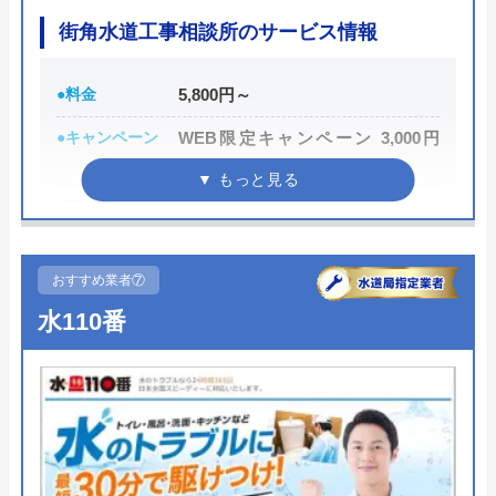
わりトラブルで困った際には頼りになる業者でしょ
街角水道工事相談所のサービス情報
う。
●料金
5,800円～
もちろん見積もりは無料ですし、出張・キャンセル
●キャンペーン
WEB限定キャンペーン 3,000円
についても無料ですので、まずはサイトを覗いてみ
OFF
てはいかがでしょうか？
●駆けつけ時間
最短30分
公式サイトで
●受付時間
24時間
料金詳細を見る
おすすめ業者⑦
●定休日
年中無休
今すぐ電話で相談する
水110番
0120-569-365
●出張見積もり
出張・見積無料
●支払い方法
現金・銀行振込・クレジットカー
ド・コンビニ払い
水の生活救急車の基本情報
●累計実績
―
●保証・保険
PL保険加入
運営会社
株式会社生活救急車