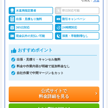
東京都文京区本郷5-1-11
引用元：
水協
詳細は公式HPでご確認ください
対応エリア
全国33拠点
水道局指定業者
即日対応可能
出張・見積もり無料
割引キャンペーン
水道修理受付センターがおすすめの理由
365日対応
24時間対応
水道修理受付センターは水回りのメンテナンス工事
現金以外の支払い可能
深夜・早朝割増なし
を行っている業者で、水回りや給湯器トラブルの修
理、水回り設備のリフォームサービスを提供してい
おすすめポイント
ます。対応エリアは東京、神奈川、千葉、埼玉で、
詳細エリアはHPで確認できます。
出張・見積り・キャンセル無料
料金や作業内容が明確で追加料金なし
営業時間は24時間年中無休で、依頼から最短30分で
自社作業で中間マージンをカット
現場まで駆け付けてくれるので、急にトラブルが発
生しても安心です。
公式サイトで
料金詳細を見る
見積もりは無料で実施しており、作業料金と部品代
金だけの明朗会計となっています。早朝・夜間の割