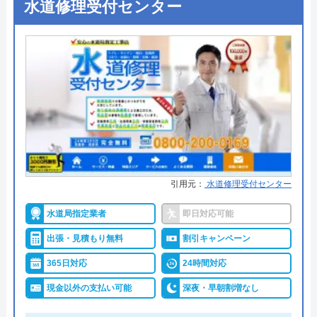
水道修理受付センター
●定休日
年中無休
0120-091-026
●出張見積もり
出張・見積もり無料
●支払い方法
現金、クレジットカード、コンビ
ニ後払い、QRコード決済
イースマイルの基本情報
●累計実績
提携先は大手企業との法人契約多
運営会社
株式会社イースマイル
数
代表者
島村禮孝
●保証・保険
商品保証最長10年・施工保証最長5
年
創業・設立
1992年6月1日創立
引用元：
水道修理受付センター
詳細は公式HPでご確認ください
所在地
〒542-0066
水道局指定業者
即日対応可能
大阪府大阪市中央区瓦屋町3丁目7-3 イ
ハウスラボホームがおすすめの理由
ースマイルビル
出張・見積もり無料
割引キャンペーン
ハウスラボホームは全国各地に拠点を構えている水
365日対応
24時間対応
対応エリア
39都道府県
道修理業者です。トイレ、キッチン、浴室などの水
現金以外の支払い可能
深夜・早朝割増なし
まわりトラブル全般に対応しており、作業料金が