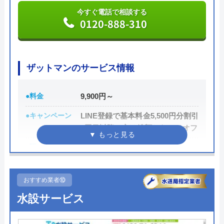
ります。
今すぐ電話で相談する
0120-888-310
創業21年の中で累計100万件以上もの相談実績を持
っており、豊富な経験に基づく高い技術力で高品質
ザットマンのサービス情報
なサービスを提供してくれます。
公式サイトで
●料金
9,900円～
料金詳細を見る
●キャンペーン
LINE登録で基本料金5,500円分割引
2回目以降の方は総額から10％オフ
今すぐ電話で相談する
0120-579-007
●駆けつけ時間
最短30分
●受付時間
24時間
おすすめ業者⑩
●定休日
年中無休
水道修理ルートの基本情報
水設サービス
●出張見積もり
出張見積もり無料
運営会社
株式会社クリーンライフ