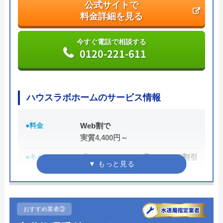
公式サイトで
ため技術力はもちろん接客もよく、トイレや排水
料金詳細を見る
管、給湯器や蛇口の修理交換まで水回りのことなら
何でも相談できます。
今すぐ電話で相談する
0120-221-611
電話で「ホームページを見た」と伝えるだけで3,000
円割引なので、相談する際は電話で相談し、忘れず
に伝えるようにしましょう。
ハウスラボホームのサービス情報
ちなみに、依頼せずとも見積もりにはお金はかから
●料金
Web割で
ないので、相見積もりの際は必ず相談しておきたい
実質4,400円～
業者の一つです。
●キャンペーン
「ホームページを見た！」で割引
イースマイルの詳細ページはこちら
2,000円
公式サイトで
●駆けつけ時間
最短20分
料金詳細を見る
●受付時間
24時間
おすすめ業者③
今すぐ電話で相談する