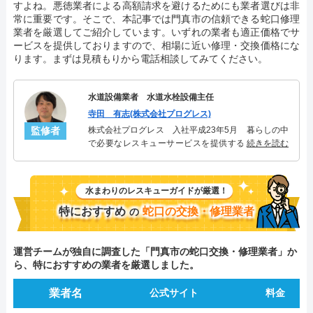
すよね。悪徳業者による高額請求を避けるためにも業者選びは非
常に重要です。そこで、本記事では門真市の信頼できる蛇口修理
業者を厳選してご紹介しています。いずれの業者も適正価格でサ
ービスを提供しておりますので、相場に近い修理・交換価格にな
ります。まずは見積もりから電話相談してみてください。
水道設備業者 水道水栓設備主任
寺田 有志(株式会社プログレス)
監修者
株式会社プログレス 入社平成23年5月 暮らしの中
で必要なレスキューサービスを提供する株式会社プ
続きを読む
ログレスにて水道水栓設備主任を担当。水回り業務
に7年従事し、累計2000件以上の水道水栓関連のトラ
ブルを解決。多くのお客様に信頼される「水道水
水まわりのレスキューガイドが厳選！
栓」のスペシャリスト。
特におすすめ
蛇口の交換・修理業者
の
運営チームが独自に調査した「門真市の蛇口交換・修理業者」か
ら、特におすすめの業者を厳選しました。
業者名
公式サイト
料金