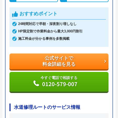
んので、悪徳業者によくある高額請求の被害に遭う
おすすめポイント
ことはないでしょう。また、何かあったときに使え
るクーリングオフを採用しているところも安心で
24時間対応で早朝・深夜割り増しなし
す。見積もり・キャンセル料は無料ですし、相見積
HP限定割で作業料金から最大3,000円割引
もりをする際にも利用したい業者です。
施工料金が分かる事例を多数掲載
公式サイトで
料金詳細を見る
公式サイトで
料金詳細を見る
今すぐ電話で相談する
0120-002-513
今すぐ電話で相談する
0120-579-007
水110番の基本情報
水道修理ルートのサービス情報
運営会社
シェアリングテクノロジー株式会社