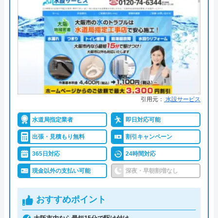
●支払い方法
現金、クレジットカード、分割払
代表者
元村祐次
い、NP後払い
所在地
〒564-0052
●累計実績
月間修理件数約3,000件
大阪府吹田市広芝町6-10
●保証・保険
PL保険加入店
対応エリア
全国
詳細は公式HPでご確認ください
ザットマンがおすすめの理由
引用元：
水設サービス
ザットマンは東北、関東、東海、北陸、関西エリア
水道局指定業者
即日対応可能
の水回りトラブルの修理に対応している業者です。
出張・見積もり無料
割引キャンペーン
各エリアの詳細な対応エリアはHPに掲載されている
365日対応
24時間対応
ので、すぐに調べることができます。
現金以外の支払い可能
深夜・早朝割増なし
営業時間は24時間年中無休で、依頼を受けてから最
おすすめポイント
短30分で現場まで駆け付けます。見積もりも無料で
実施しているので、急なトラブルでも安心してご依