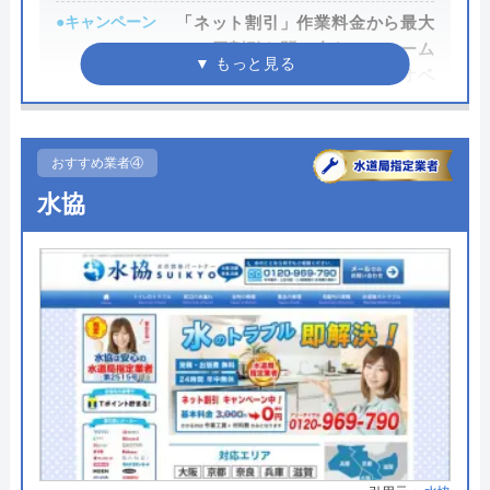
際には必ず「サイトを見た」と伝えましょう。
●キャンペーン
「ネット割引」作業料金から最大
3000円割引お問い合わせフォーム
公式サイトで
からのご依頼、または電話でオペ
料金詳細を見る
レーターに「ホームページを見
た」とお伝えいただくとネット割
今すぐ電話で相談する
引を適用
おすすめ業者④
0120-221-611
●駆けつけ時間
最短30分
水協
●受付時間
24時間
ハウスラボホームの基本情報
●定休日
年中無休
●出張見積もり
出張見積もり無料
運営会社
株式会社ハウスラボ
●支払い方法
現金、クレジットカード、銀行振
代表者
勝島崇裕
込、後日集金
創業・設立
2024年11月設立
●累計実績
依頼実績累計10万件達成
所在地
〒113-0033
●保証・保険
―