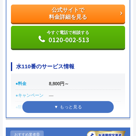
いかがでしょうか。
公式サイトで
料金詳細を見る
公式サイトで
料金詳細を見る
今すぐ電話で相談する
0120-002-513
今すぐ電話で相談する
0120-776-044
水110番のサービス情報
街角水道工事相談所の基本情報
●料金
8,800円～
運営会社
トラベルブック株式会社
●キャンペーン
―
●駆けつけ時間
最短30分
代表者
長田龍
●受付時間
24時間
創業・設立
2014年5月
●定休日
年中無休
所在地
〒102-0074
おすすめ業者⑧