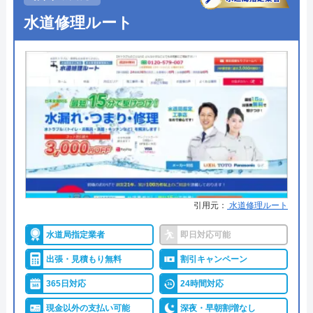
東京都千代田区九段南2-4-11 パシフィ
●出張見積もり
出張見積もり無料
水道修理ルート
ックスクエア九段南9F
●支払い方法
現金、クレジットカード
対応エリア
全国
●累計実績
修理実績119万件
●保証・保険
―
詳細は公式HPでご確認ください
水110番がおすすめの理由
水110番を運営しているサイトの累計の問い合わせ
引用元：
水道修理ルート
数が398万件と、非常に多くの人から頼りにされて
いる業者です。水回りに限らず約150品目のお家の
水道局指定業者
即日対応可能
トラブルに対応しておりますので、お住まいのトラ
出張・見積もり無料
割引キャンペーン
ブルならなんでも相談できます。
365日対応
24時間対応
現金以外の支払い可能
深夜・早朝割増なし
明朗会計で、見積もり後の追加費用は一切ありませ