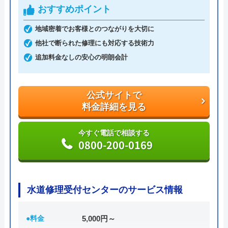
6,600円からとお手頃価格で提供をしています。
おすすめポイント
地域密着でお客様とのつながりを大切に
万が一、水まわりに問題が発生した場合は、最短20
他社で断られた修理にも対応する技術力
分でお客様の元にスタッフが駆けつけます。出張見
追加料金なしの安心の明朗会計
積もりキャンセルは0円、深夜早朝でも割増料金は
一切ありません。業務や知識の習得のために厳しい
自社研修を実施しているため、技術には問題ないよ
公式サイトで
うです。
料金詳細を見る
トラブルの原因や作業例などが分かりやすく記載さ
今すぐ電話で相談する
0800-200-0169
れており、依頼の際も安心できますね。候補のひと
つにしてみてください。
水道修理受付センターのサービス情報
ちなみに、電話で連絡した際に「サイトを見た」と
伝えると作業料金が2,000円割引になるWEB割があ
りますので、相談する際は必ず電話で相談し、その
●料金
5,000円～