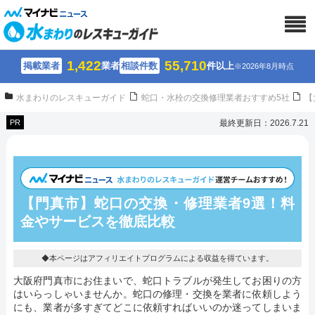
1,422
55,710
掲載業者
業者
相談件数
件以上
※2026年8月時点
水まわりのレスキューガイド
蛇口・水栓の交換修理業者おすすめ5社
【
PR
最終更新日：2026.7.21
【門真市】蛇口の交換・修理業者9選！
料
金やサービスを徹底比較
◆本ページはアフィリエイトプログラムによる収益を得ています。
大阪府門真市にお住まいで、蛇口トラブルが発生してお困りの方
はいらっしゃいませんか。蛇口の修理・交換を業者に依頼しよう
にも、業者が多すぎてどこに依頼すればいいのか迷ってしまいま