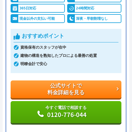
365日対応
24時間対応
調整作業のみであれば8,800円～と明朗会計。問い合
現金以外の支払い可能
深夜・早朝割増なし
わせから見積もりまですべて無料でできるので、ま
ずは電話相談をしてみることをおすすめします。
おすすめポイント
日本全国の水トラブルに対応している水の生活救急
資格保有のスタッフが在中
車はトイレのみならず洗面所やキッチン、お風呂な
建物の構造を熟知したプロによる最善の処置
どにも対応してくれる水まわりトラブル解決のスペ
明瞭会計で安心
シャリストです。
公式サイトで
おすすめポイントとしてはこれまでの施工対応実績
料金詳細を見る
は240万件以上と豊富な実績数があり、また最短5分
で業者を手配してくれて最短30分でスピード駆け付
今すぐ電話で相談する
けしてくれるところです。
0120-776-044
また、取扱いメーカーに関しても幅広いため、水ま