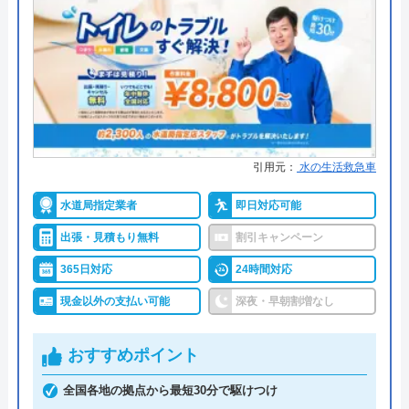
代表者
松本英隆
●累計実績
―
創業・設立
2009年10月設立
●保証・保険
―
所在地
〒231-0058
詳細は公式HPでご確認ください
神奈川県横浜市中区弥生町2-17 ストー
クタワー大通り公園Ⅰ-2Ｆ
水協がおすすめの理由
引用元：
水の生活救急車
対応エリア
東京、神奈川、千葉、埼玉
地域密着型の水道局指定業者で、365日対応、24時
間受付、見積もりと出張費は無料なのが特長です。
水道局指定業者
即日対応可能
出張・見積もり無料
割引キャンペーン
つまりや水漏れをはじめ、トイレや蛇口、台所やお
365日対応
24時間対応
風呂のつまりや水漏れトラブルに対応可能で、作業
現金以外の支払い可能
深夜・早朝割増なし
料金は1,200円〜と低価格です。すべて自社の技術者
による修理、テレビCMを省くことで無駄な料金を
おすすめポイント
カットしています。基本料金が無料になるインター
ネット割引があり、作業料金と修理費のみ発生しま
全国各地の拠点から最短30分で駆けつけ