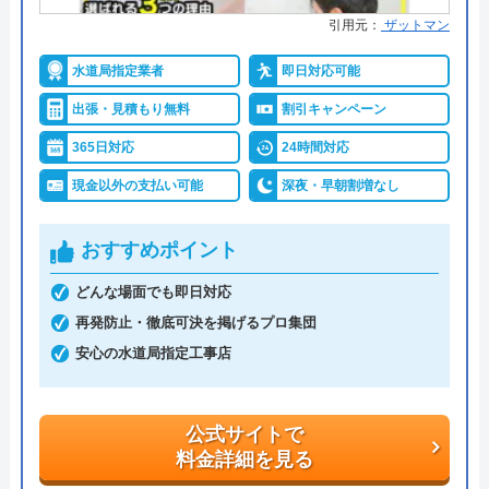
引用元：
ザットマン
詳細は公式HPでご確認ください
水道局指定業者
即日対応可能
水道修理ルートがおすすめの理由
出張・見積もり無料
割引キャンペーン
株式会社クリーンライフが運営する水まわり修理サ
365日対応
24時間対応
ービス「水道修理ルート」は、水道局指定工事店の
現金以外の支払い可能
深夜・早朝割増なし
認定を受けている大手水道業者です。
関東・中部・近畿・中国と全国規模で対応エリアを
おすすめポイント
展開しており、各エリアの水道局から認定を受けて
どんな場面でも即日対応
います。
再発防止・徹底可決を掲げるプロ集団
安心の水道局指定工事店
相談の受付は24時間体制かつ365日対応しており、
相談から出張・見積もりまでの費用は発生しませ
ん。
公式サイトで
さらに最短15分での駆けつけで非常にスピーディな
料金詳細を見る
対応を強みとしており、安心かつ心強い業者でもあ