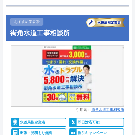
●受付時間
8:00-22:00
代表者
井川英輝
●定休日
年中無休
所在地
〒543-0021
おすすめ業者⑥
大阪府大阪市天王寺区東高津町3-29新
●出張見積もり
出張見積もり無料
街角水道工事相談所
青山ビル202
●支払い方法
現金、クレジットカード
対応エリア
大阪・京都・奈良・兵庫・滋賀
●累計実績
施工対応数240万件以上
●保証・保険
―
詳細は公式HPでご確認ください
水の生活救急車がおすすめの理由
拠点数2270店舗と日本全国に拠点を構え、年中無休
引用元：
街角水道工事相談所
で対応をしています。日中はコールセンターにて問
水道局指定業者
即日対応可能
い合わせ受付をしてくれるので、すぐに相談ができ
水トラブルの不安もすぐに解消できます。
出張・見積もり無料
割引キャンペーン