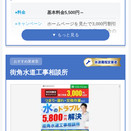
イーライフサポートセンターの基本情報
●料金
基本料金5,500円～
運営会社
株式会社Ariana
●キャンペーン
ホームページを見たで3,000円割引
(合計8,000円以上の作業の場合の
代表者
三浦祥平
み)
所在地
〒564-0044
●駆けつけ時間
最短30分
大阪府吹田市南金田2-7-14
●受付時間
24時間
おすすめ業者⑨
対応エリア
堺市
街角水道工事相談所
●定休日
年中無休
●出張見積もり
見積もり・出張費無料
●支払い方法
現金支払、銀行振込、PayPay、ク
レジットカード
●累計実績
―
●保証・保険
―