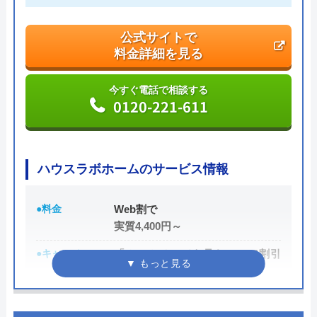
ジ限定クーポンを実施中なので、お電話の際に「限
定クーポン割引を使用したい」と伝えましょう。
公式サイトで
料金詳細を見る
公式サイトで
料金詳細を見る
今すぐ電話で相談する
0120-221-611
今すぐ電話で相談する
0120-937-419
ハウスラボホームのサービス情報
水道屋のイエローの基本情報
●料金
Web割で
実質4,400円～
運営会社
水道屋のイエロー
●キャンペーン
「ホームページを見た！」で割引
代表者
藤田 和彦
2,000円
所在地
〒252-0142
●駆けつけ時間
最短20分
神奈川県相模原市緑区元橋本町11-33