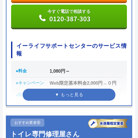
今すぐ電話で相談する
0120-387-303
イーライフサポートセンターのサービス情
報
●料金
1,080円～
●キャンペーン
Web限定基本料金2,000円→０円
●駆けつけ時間
最短20分で急行
●受付時間
24H受付＜年中無休＞
●定休日
年中無休
おすすめ業者⑧
●累計実績
関西エリアでの年間対応件数
トイレ専門修理屋さん