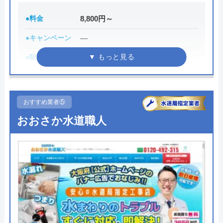
りますので、相談する際は必ず電話で相談し、その
●料金
8,800円～
際には必ず「サイトを見た」と伝えましょう。
●キャンペーン
―
公式サイトで
●駆けつけ時間
最短30分
料金詳細を見る
●受付時間
24時間
今すぐ電話で相談する
●定休日
年中無休
0120-221-611
おすすめ業者⑤
●出張見積もり
出張見積もり無料
おおさか水道職人
●支払い方法
現金、クレジットカード
ハウスラボホームの基本情報
●累計実績
修理実績119万件
運営会社
株式会社ハウスラボ
●保証・保険
―
代表者
勝島崇裕
詳細は公式HPでご確認ください
創業・設立
2024年11月設立
水110番がおすすめの理由