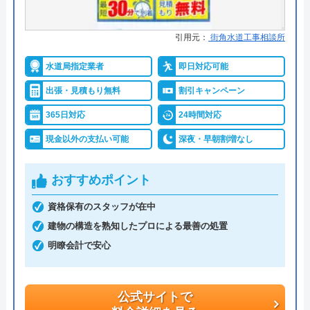
詳細は公式HPでご確認ください
引用元：
街角水道工事相談所
トイレ専門修理屋さんがおすすめの理由
水道局指定業者
即日対応可能
トイレ専門修理屋さんは水道局指定工事店の水道業
出張・見積もり無料
割引キャンペーン
者です。24時間年中無休で営業しており、即日対応
365日対応
24時間対応
も可能です。問い合わせから最短30分で訪問してく
れて、経験豊富な作業スタッフが「安全・安心・親
現金以外の支払い可能
深夜・早朝割増なし
身に」をモットーに、迅速・丁寧なサービスで、ト
イレトラブルを解決してくれます。
おすすめポイント
資格保有のスタッフが在中
料金は、トイレの水漏れやつまりなどの簡単作業な
建物の構造を熟知したプロによる最善の処置
ら5,500円～。安心の明朗会計で、出張費、見積料
明瞭会計で安心
金、キャンセル料無料と、余計な費用がかからない
のも魅力です。
公式サイトで