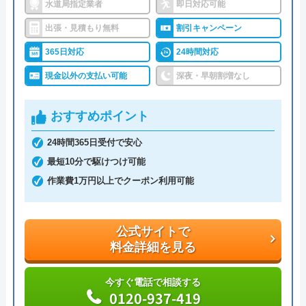
水道局指定業者
即日対応可能
出張・見積もり無料
割引キャンペーン
イースマイルがおすすめの理由
365日対応
24時間対応
イースマイルは対応する自治体で適切な工事ができ
現金以外の支払い可能
深夜・早朝割増なし
ると認められている水道局指定業者です。
おすすめポイント
土日祝日・深夜早朝含む24時間365日、いつ相談し
ても割増料金がかからず、作業が始まるまでは一切
24時間365日受付で安心
費用がかからないかなり信頼できる業者です。
最短10分で駆けつけ可能
作業費1万円以上でクーポン利用可能
実績も豊富で、スタッフの研修にも力を入れている
ため技術力はもちろん接客もよく、トイレや排水
公式サイトで
管、給湯器や蛇口の修理交換まで水回りのことなら
料金詳細を見る
何でも相談できます。
今すぐ電話で相談する
0120-937-419
電話で「ホームページを見た」と伝えるだけで3,000