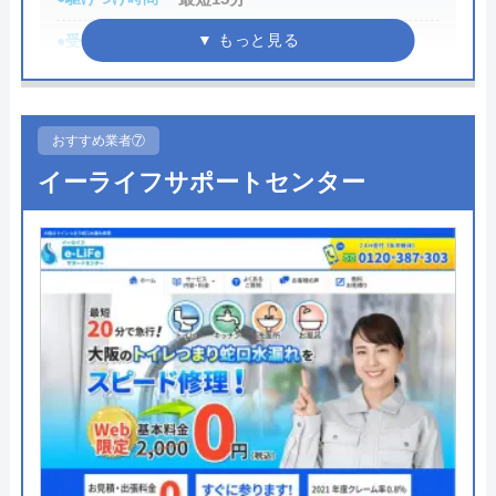
●受付時間
24時間
●定休日
年中無休
●累計実績
数多くの病院メンテナンスに関わ
おすすめ業者⑦
っている
イーライフサポートセンター
詳細は公式HPでご確認ください
みんなの水道屋さんがおすすめの理由
みんなの水道屋さんは、基本料金1,370円から水道修
理を行っている水道局指定業者です。年中無休で受
け付けしており、最短15分で駆けつけてくれます。
病院メンテナンスにも携わっており、専門知識や技
術への信頼性が高いです。
事前見積もりを徹底しており、金額に納得してから