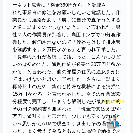
い合わせ受付をしてくれるので、すぐに相談ができ
ーネット広告に「料金390円から」と記載さ
水トラブルの不安もすぐに解消できます。
れた事業者に修理をお願いしたいと電話した。作
業員から連絡があり「勝手に自分で直そうとする
と逆に詰まるのでしないように」と言われた。男
調整作業のみであれば8,800円～と明朗会計。問い合
性２人の作業員が到着し、高圧ポンプで10分程作
わせから見積もりまですべて無料でできるので、ま
業した。解消されないので「便器を外して排水管
ずは電話相談をしてみることをおすすめします。
を確認する。３万円かかる」と言われ了承した。
「長年の汚れが蓄積して詰まった。こんなにひど
日本全国の水トラブルに対応している水の生活救急
いのは初めてだ。通貫作業が必要で20万円前後か
車はトイレのみならず洗面所やキッチン、お風呂な
かる」と言われた。他の部屋の住民に迷惑をかけ
どにも対応してくれる水まわりトラブル解決のスペ
てはいけないと思い、了承した。さらに「詰まり
再発防止のため、薬剤と特殊な機械による清掃で
シャリストです。
15万円かかる」と言われ応じた。全ての作業は30
チャット診断で
分程度で完了し、詰まりも解消したが最終的に約
おすすめポイントとしてはこれまでの施工対応実績
最適な業者を
55万円の契約書を渡された。「現金で支払えば50
ご提案
は240万件以上と豊富な実績数があり、また最短5分
万円に値引く」と言われ、少しでも安くなればと
で業者を手配してくれて最短30分でスピード駆け付
×
いう思いからATMで現金を引き出しその場で支払
けしてくれるところです。
った。よく考えてみるとあまりに高額で納得でき