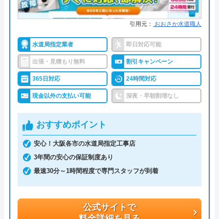
所在地
〒113-0033
水110番を運営しているサイトの累計の問い合わせ
東京都文京区本郷5-1-11
引用元：
おおさか水道職人
数が398万件と、非常に多くの人から頼りにされて
対応エリア
全国33拠点
水道局指定業者
即日対応可能
いる業者です。水回りに限らず約150品目のお家の
トラブルに対応しておりますので、お住まいのトラ
出張・見積もり無料
割引キャンペーン
ブルならなんでも相談できます。
365日対応
24時間対応
現金以外の支払い可能
深夜・早朝割増なし
明朗会計で、見積もり後の追加費用は一切ありませ
んので、悪徳業者によくある高額請求の被害に遭う
おすすめポイント
ことはないでしょう。また、何かあったときに使え
るクーリングオフを採用しているところも安心で
安心！大阪各市の水道局指定工事店
す。見積もり・キャンセル料は無料ですし、相見積
3年間の安心の保証制度あり
もりをする際にも利用したい業者です。
最速30分～1時間程度で専門スタッフが到着
公式サイトで
料金詳細を見る
公式サイトで
料金詳細を見る