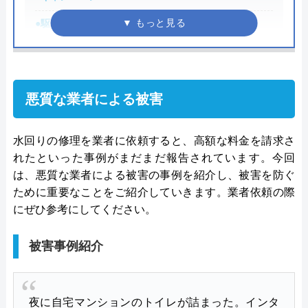
運営会社
トラベルブック株式会社
●駆けつけ時間
最短30分
代表者
長田龍
●受付時間
8:00-22:00
創業・設立
2014年5月
●定休日
年中無休
所在地
〒102-0074
悪質な業者による被害
●出張見積もり
出張見積もり無料
東京都千代田区九段南2-4-11 パシフィ
ックスクエア九段南9F
●支払い方法
現金、クレジットカード
水回りの修理を業者に依頼すると、高額な料金を請求さ
対応エリア
全国
れたといった事例がまだまだ報告されています。今回
●累計実績
施工対応数240万件以上
は、悪質な業者による被害の事例を紹介し、被害を防ぐ
●保証・保険
―
ために重要なことをご紹介していきます。業者依頼の際
にぜひ参考にしてください。
詳細は公式HPでご確認ください
被害事例紹介
水の生活救急車がおすすめの理由
拠点数2270店舗と日本全国に拠点を構え、年中無休
で対応をしています。日中はコールセンターにて問
夜に自宅マンションのトイレが詰まった。インタ