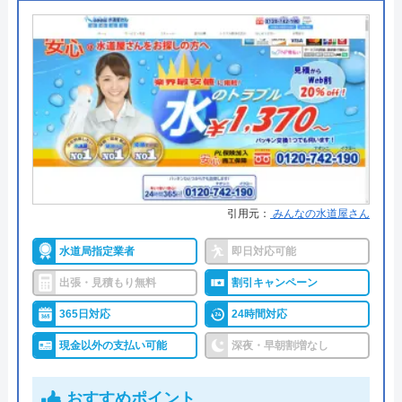
●出張見積もり
出張：3,300円
●支払い方法
現金、クレジットカード、銀行振
り込み、コンビニ決済、QR決済
●累計実績
―
●保証・保険
施工日から3年間の保証制度
詳細は公式HPでご確認ください
引用元：
みんなの水道屋さん
公式サイトで
水道局指定業者
即日対応可能
料金詳細を見る
出張・見積もり無料
割引キャンペーン
今すぐ電話で相談する
365日対応
24時間対応
0120-492-315
現金以外の支払い可能
深夜・早朝割増なし
おすすめポイント