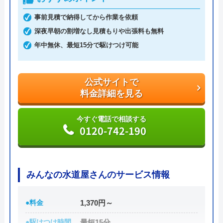
おおさか水道職人の基本情報
事前見積で納得してから作業を依頼
深夜早朝の割増なし見積もりや出張料も無料
運営会社
株式会社N-Vision
年中無休、最短15分で駆けつけ可能
代表者
中村信幸
創業・設立
平成24年11月設立
公式サイトで
料金詳細を見る
所在地
〒577-0034
東大阪市御厨南2-1-24
今すぐ電話で相談する
0120-742-190
対応エリア
大阪府（一部地域を除く）
みんなの水道屋さんのサービス情報
●料金
1,370円～
●駆けつけ時間
最短15分