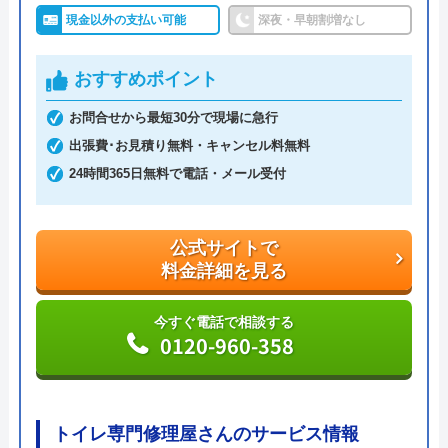
すべて自社工事なので、相場よりも低価格なのが魅
現金以外の支払い可能
深夜・早朝割増なし
力です。トイレの水が止まらない、水が出ないとい
うトラブルの基本料金は1,080円〜、つまりは1,800
おすすめポイント
円〜となっています。サイトを見たことを伝えれ
お問合せから最短30分で現場に急行
ば、嬉しい割引もあります。
出張費･お見積り無料・キャンセル料無料
24時間365日無料で電話・メール受付
サイトでは、市区町村別に多数のお客様の声を見る
ことが可能で、評判の高さがうかがえます。修理日
記から施工実績をチェックできます。
公式サイトで
料金詳細を見る
公式サイトで
料金詳細を見る
今すぐ電話で相談する
0120-960-358
今すぐ電話で相談する
0120-387-303
トイレ専門修理屋さんのサービス情報