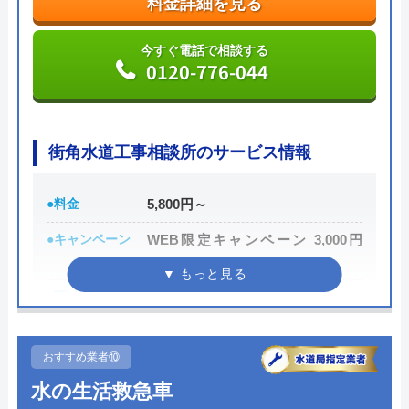
料金詳細を見る
支払い方法は、現金払い、銀行振込、PayPay、各種
クレジットカード決済から選べます。Web限定の割
今すぐ電話で相談する
引サービスも行っているため、気になる方は問い合
0120-776-044
わせ前に公式HPへアクセスしてみましょう。
公式サイトで
料金詳細を見る
街角水道工事相談所のサービス情報
今すぐ電話で相談する
●料金
5,800円～
0120-960-358
●キャンペーン
WEB限定キャンペーン 3,000円
OFF
●駆けつけ時間
最短30分
トイレ専門修理屋さんの基本情報
●受付時間
24時間
運営会社
エバーリンクス株式会社
おすすめ業者⑩
●定休日
年中無休
代表者
松本英隆
水の生活救急車
●出張見積もり
出張・見積無料