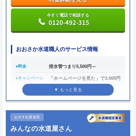
今すぐ電話で相談する
0120-002-513
今すぐ電話で相談する
0120-492-315
水110番の基本情報
おおさか水道職人のサービス情報
運営会社
シェアリングテクノロジー株式会社
●料金
排水管つまり5,500円～
代表者
森吉寛裕
●キャンペーン
「ホームページを見た」で2,000円
創業・設立
2006年11月設立
OFF
新規限定シルバー割 作業料金から
所在地
〒450-6319
10%引き
愛知県名古屋市中村区名駅1-1-1 JPタ
ワー名古屋19F
●駆けつけ時間
―
おすすめ業者⑥
対応エリア
全国
●受付時間
24時間
みんなの水道屋さん
●定休日
年中無休