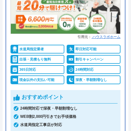
運営会社
株式会社イースマイル
●累計実績
累計実績36万件
代表者
島村禮孝
●保証・保険
―
創業・設立
1992年6月1日創立
詳細は公式HPでご確認ください
引用元：
ハウスラボホーム
所在地
〒542-0066
水道屋のイエローがおすすめの理由
水道局指定業者
即日対応可能
大阪府大阪市中央区瓦屋町3丁目7-3 イ
ースマイルビル
出張・見積もり無料
割引キャンペーン
水道屋のイエローは、水のトラブルを24時間365日
体制で受けつけています。現場に一番近いスタッフ
365日対応
24時間対応
対応エリア
39都道府県
を手配するので、早ければわずか10分～20分で駆け
現金以外の支払い可能
深夜・早朝割増なし
つけてくれます。累計36万件を突破する実績がある
ので、安心して依頼できるでしょう。
おすすめポイント
24時間対応で深夜・早朝割増なし
トイレのトラブルは「つまり」「水が出ない」「水
WEB割2,000円引きでお手頃価格
漏れ」「水が止まらない」などの症状に対応。作業
水道局指定工事店が対応
料金が1万円を超えた場合に利用できるホームペー