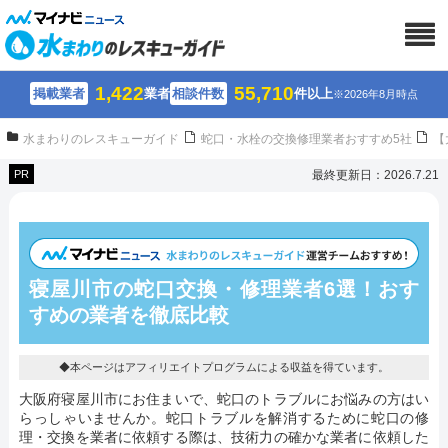
1,422
55,710
掲載業者
業者
相談件数
件以上
※2026年8月時点
水まわりのレスキューガイド
蛇口・水栓の交換修理業者おすすめ5社
【
PR
最終更新日：2026.7.21
寝屋川市の蛇口交換・修理業者6選！
おす
すめの業者を徹底比較
◆本ページはアフィリエイトプログラムによる収益を得ています。
大阪府寝屋川市にお住まいで、蛇口のトラブルにお悩みの方はい
らっしゃいませんか。蛇口トラブルを解消するために蛇口の修
理・交換を業者に依頼する際は、技術力の確かな業者に依頼した