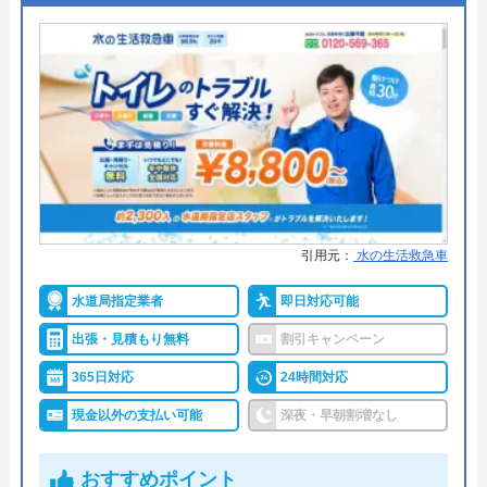
創業・設立
2009年10月設立
●支払い方法
現金・銀行振込・クレジットカー
所在地
〒231-0058
ド・コンビニ払い
神奈川県横浜市中区弥生町2-17ストー
●累計実績
―
クタワー大通り公園Ⅰ-2F
●保証・保険
PL保険加入
対応エリア
全国(一部都道府県を除く)
詳細は公式HPでご確認ください
街角水道工事相談所がおすすめの理由
引用元：
水の生活救急車
街角水道工事相談所は全国に対応しているトイレ修
水道局指定業者
即日対応可能
理業者です。給水装置工事主任技術者の資格を保有
出張・見積もり無料
割引キャンペーン
したスタッフが最短30分で駆けつけてくれ、しっか
365日対応
24時間対応
りと修理を行なってくれます。
現金以外の支払い可能
深夜・早朝割増なし
明瞭会計であるため、工事前の見積もり金額から増
えることはありません。ちなみに簡単な水漏れ等は
おすすめポイント
5,800円～から対応してくれます。