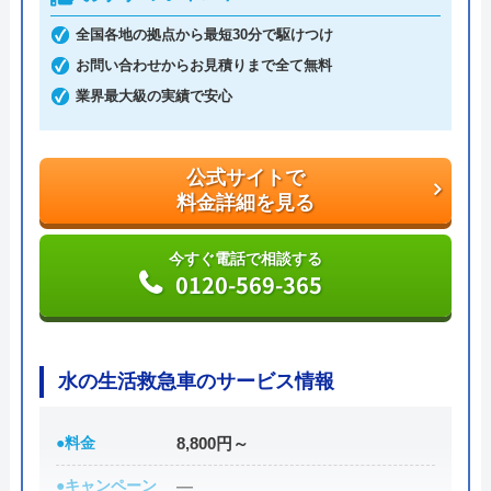
支払い方法は現金以外にも銀行振込・クレジットカ
全国各地の拠点から最短30分で駆けつけ
ード・コンビニ決済から選べるため緊急トラブル時
お問い合わせからお見積りまで全て無料
でも安心です。
業界最大級の実績で安心
出張費・見積もり料も無料で、24時間電話で相談を
受け付けているので、気軽に見積依頼をしてみては
いかがでしょうか。
公式サイトで
料金詳細を見る
公式サイトで
料金詳細を見る
今すぐ電話で相談する
0120-569-365
今すぐ電話で相談する
0120-776-044
水の生活救急車のサービス情報
街角水道工事相談所の基本情報
●料金
8,800円～
●キャンペーン
―