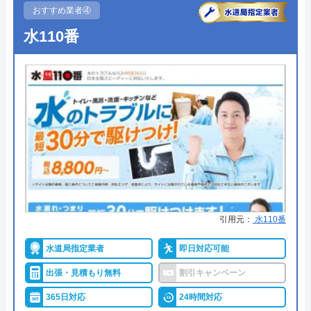
●受付時間
24時間
おすすめ業者④
対応エリア
全国
水110番
●定休日
年中無休
●出張見積もり
出張・見積もり無料
●支払い方法
現金、クレジットカード、コンビ
ニ後払い、QRコード決済
●累計実績
提携先は大手企業との法人契約多
数
●保証・保険
商品保証最長10年・施工保証最長5
年
引用元：
水110番
詳細は公式HPでご確認ください
水道局指定業者
即日対応可能
ハウスラボホームがおすすめの理由
出張・見積もり無料
割引キャンペーン
ハウスラボホームは全国各地に拠点を構えている水
365日対応
24時間対応
道修理業者です。トイレ、キッチン、浴室などの水