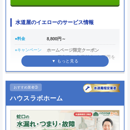
円割引なので、相談する際は電話で相談し、忘れず
に伝えるようにしましょう。
水道屋のイエローのサービス情報
ちなみに、依頼せずとも見積もりにはお金はかから
ないので、相見積もりの際は必ず相談しておきたい
●料金
8,800円～
業者の一つです。
●キャンペーン
ホームページ限定クーポン
イースマイルの詳細ページはこちら
1,000円割引（作業料金が1万円を
超えた場合）
公式サイトで
料金詳細を見る
●駆けつけ時間
早ければ10分～20分
●受付時間
24時間
おすすめ業者③
今すぐ電話で相談する
0120-091-026
ハウスラボホーム
●定休日
なし（年中無休）
●出張見積もり
―
●支払い方法
クレジットカード銀行振込（社員
イースマイルの基本情報
対応時）