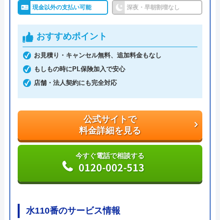
現金以外の支払い可能
深夜・早朝割増なし
まわりトラブル全般に対応しており、作業料金が
6,600円からとお手頃価格で提供をしています。
おすすめポイント
万が一、水まわりに問題が発生した場合は、最短20
お見積り・キャンセル無料、追加料金もなし
分でお客様の元にスタッフが駆けつけます。出張見
もしもの時にPL保険加入で安心
積もりキャンセルは0円、深夜早朝でも割増料金は
店舗・法人契約にも完全対応
一切ありません。業務や知識の習得のために厳しい
自社研修を実施しているため、技術には問題ないよ
公式サイトで
うです。
料金詳細を見る
トラブルの原因や作業例などが分かりやすく記載さ
今すぐ電話で相談する
れており、依頼の際も安心できますね。候補のひと
0120-002-513
つにしてみてください。
ちなみに、電話で連絡した際に「サイトを見た」と
水110番のサービス情報
伝えると作業料金が2,000円割引になるWEB割があ