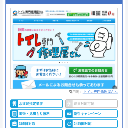
10,000件以上
●保証・保険
―
詳細は公式HPでご確認ください
イーライフサポートセンターがおすすめの
理由
関西全域が対応エリアに含まれ、最寄りの営業所か
らスタッフが最短20分で駆け付けます。水道局指定
業者で、年中無休、24時間受付のほか、フリーダイ
ヤルまたはサイトの問い合わせフォームから相談で
きます。
引用元：
トイレ専門修理屋さん
水道局指定業者
即日対応可能
休日や深夜・早朝の割増はなく、相談や見積もり、
出張・見積もり無料
割引キャンペーン
見積もり後のキャンセル、出張費も無料です。
365日対応
24時間対応