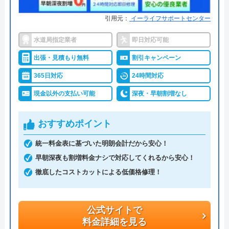
作業を依頼できます。早朝・深夜の料金割増はな
引用元：
イーライフサポートセンター
く、見積もりや出張料も無料なので、急なトラブル
水道局指定業者
即日対応可能
でも気兼ねなく相談可能です。また、見積もり時に
「Webを見た」と申告すると、Web割で20%割引に
出張・見積もり無料
割引キャンペーン
なります。
365日対応
24時間対応
現金以外の支払い可能
深夜・早朝割増なし
支払い方法にコンビニ後払いも選べるので、急な出
費で手持ちがなくても修理が可能です。他にも、ク
おすすめポイント
レジットカード払いや楽天ペイも利用でき、都合の
良い方法で支払えます。
統一料金表に基づいた明朗会計だから安心！
早朝深夜も割増料金ナシで対応してくれるから安心！
公式サイトで
徹底したコストカットによる低価格修理！
料金詳細を見る
今すぐ電話で相談する
公式サイトで
0120-742-190
料金詳細を見る