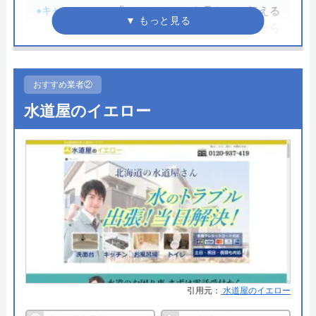
●キャンペーン
「ホームページを見た」と伝える
だけで、WEB割で作業料金から
3,000円割引！
●駆けつけ時間
最短20分
おすすめ業者②
●受付時間
24時間
水道屋のイエロー
●定休日
年中無休
●出張見積もり
出張・見積もり無料
●支払い方法
現金、銀行振込、モバイル、後払
い決済、クレジットカード
●累計実績
年間25万件、累計500万件の修理交
換実績
●保証・保険
工事保証12年・商品保証10年(最
大)
引用元：
水道屋のイエロー
詳細は公式HPでご確認ください