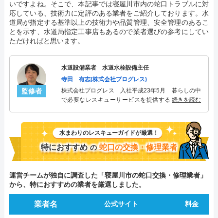
いですよね。そこで、本記事では寝屋川市内の蛇口トラブルに対
応している、技術力に定評のある業者をご紹介しております。水
道局が指定する基準以上の技術力や品質管理、安全管理のあるこ
とを示す、水道局指定工事店もあるので業者選びの参考にしてい
ただければと思います。
水道設備業者 水道水栓設備主任
寺田 有志(株式会社プログレス)
監修者
株式会社プログレス 入社平成23年5月 暮らしの中
で必要なレスキューサービスを提供する株式会社プ
続きを読む
ログレスにて水道水栓設備主任を担当。水回り業務
に7年従事し、累計2000件以上の水道水栓関連のトラ
ブルを解決。多くのお客様に信頼される「水道水
水まわりのレスキューガイドが厳選！
栓」のスペシャリスト。
特におすすめ
蛇口の交換・修理業者
の
運営チームが独自に調査した「寝屋川市の蛇口交換・修理業者」
から、特におすすめの業者を厳選しました。
業者名
公式サイト
料金