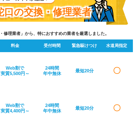
蛇口の交換・修理業者
・修理業者」から、特におすすめの業者を厳選しました。
料金
受付時間
緊急駆けつけ
水道局指定
Web割で
24時間
〇
最短20分
実質5,500円～
年中無休
Web割で
24時間
〇
最短20分
実質4,400円～
年中無休