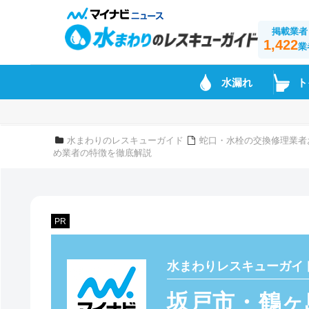
掲載業者
1,422
業
水漏れ
ト
水まわりのレスキューガイド
蛇口・水栓の交換修理業者
め業者の特徴を徹底解説
PR
水まわりレスキューガイ
坂戸市・鶴ヶ