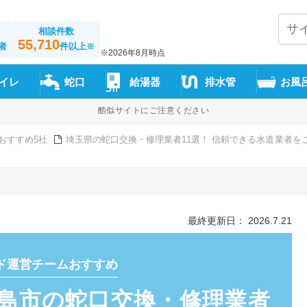
相談件数
55,710
者
件以上
※
※2026年8月時点
イレ
蛇口
給湯器
排水管
お風
酷似サイトにご注意ください
おすすめ5社
埼玉県の蛇口交換・修理業者11選！ 信頼できる水道業者を
最終更新日： 2026.7.21
ド運営チームおすすめ
島市の蛇口交換・修理業者