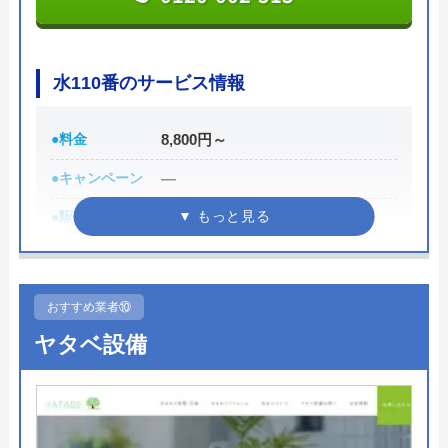
また、取扱いメーカーに関しても幅広いため、水ま
わりトラブルで困った際には頼りになる業者でしょ
水110番のサービス情報
う。
●料金
8,800円～
もちろん見積もりは無料ですし、出張・キャンセル
についても無料ですので、まずはサイトを覗いてみ
●キャンペーン
―
てはいかがでしょうか？
●駆けつけ時間
最短30分
公式サイトで
●受付時間
24時間
料金詳細を見る
●定休日
年中無休
おすすめ業者⑩
今すぐ電話で相談する
●出張見積もり
出張見積もり無料
ヤタベ設備
0120-569-365
●支払い方法
現金、クレジットカード
●累計実績
修理実績119万件
水の生活救急車の基本情報