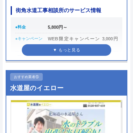
街角水道工事相談所のサービス情報
●料金
5,800円～
●キャンペーン
WEB限定キャンペーン 3,000円
OFF
●駆けつけ時間
最短30分
●受付時間
24時間
おすすめ業者⑤
●定休日
年中無休
水道屋のイエロー
●出張見積もり
出張・見積無料
●支払い方法
現金・銀行振込・クレジットカー
ド・コンビニ払い
●累計実績
―