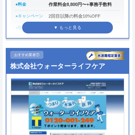
●料金
作業料金8,800円〜+事務手数料
運営会社
水道屋のイエロー
●キャンペーン
2回目以降の料金10%OFF
代表者
藤田 和彦
●駆けつけ時間
最短30分
所在地
〒252-0142
神奈川県相模原市緑区元橋本町11-33
●受付時間
24時間
●定休日
年中無休
対応エリア
全国
おすすめ業者⑦
●出張見積もり
お見積り・出張費無料※ご成約に
株式会社ウォーターライフケア
至らない場合は出張費がかかる事
がございます
●支払い方法
現金、クレジットカード、コンビ
ニ決済、QRコード決済、ショッピ
ングローン、デビットカード決
済、銀行決済
●累計実績
依頼件数194万件以上（2023年累
計）