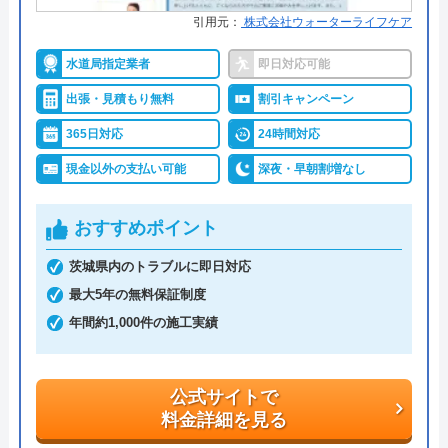
●保証・保険
―
引用元：
株式会社ウォーターライフケア
詳細は公式HPでご確認ください
水道局指定業者
即日対応可能
出張・見積もり無料
割引キャンペーン
クラシアンがおすすめの理由
365日対応
24時間対応
クラシアンはTVCMを放送しており、その知名度の
現金以外の支払い可能
深夜・早朝割増なし
高さは信頼できるポイントです。業界問わず多くの
企業も利用しており、そういった点でも間違いなく
おすすめポイント
悪質な業者ではありません。
茨城県内のトラブルに即日対応
最大5年の無料保証制度
作業にかかる金額自体は他の業者とそれほど変わら
年間約1,000件の施工実績
ず、残念ながら割引等もありませんが、2回目以降
は10%OFFで修理·交換を行ってくれます。作業内
容・費用を説明し、承諾のサインをもらってから作
公式サイトで
業に入るので安心です。作業料金とは別に事務手数
料金詳細を見る
料として諸経費がかかるので、費用をしっかりと確