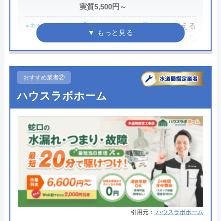
実質5,500円～
●キャンペーン
「ホームページを見た」と伝える
だけで、WEB割で作業料金から
3,000円割引！
●駆けつけ時間
最短20分
おすすめ業者②
●受付時間
24時間
ハウスラボホーム
●定休日
年中無休
●出張見積もり
出張・見積もり無料
●支払い方法
現金、銀行振込、モバイル、後払
い決済、クレジットカード
●累計実績
年間25万件、累計500万件の修理交
換実績
●保証・保険
工事保証12年・商品保証10年(最
引用元：
ハウスラボホーム
大)