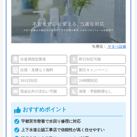
●保証・保険
―
詳細は公式HPでご確認ください
運営会社
株式会社生活救急車
代表者
楯広長
水110番がおすすめの理由
所在地
〒460-0008
水110番を運営しているサイトの累計の問い合わせ
引用元：
ヤタベ設備
名古屋市中区栄1丁目14-15
数が398万件と、非常に多くの人から頼りにされて
水道局指定業者
即日対応可能
対応エリア
全国（一部地域を除く）
いる業者です。水回りに限らず約150品目のお家の
トラブルに対応しておりますので、お住まいのトラ
出張・見積もり無料
割引キャンペーン
ブルならなんでも相談できます。
365日対応
24時間対応
現金以外の支払い可能
深夜・早朝割増なし
明朗会計で、見積もり後の追加費用は一切ありませ
んので、悪徳業者によくある高額請求の被害に遭う
おすすめポイント
ことはないでしょう。また、何かあったときに使え
るクーリングオフを採用しているところも安心で
宇都宮市密着で水回り修理に対応
す。見積もり・キャンセル料は無料ですし、相見積
上下水道公認工事店で信頼性が高く任せやすい