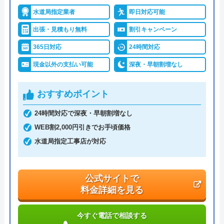
水道局指定業者
即日対応可能
詳細は公式HPでご確認ください
出張・見積もり無料
割引キャンペーン
イースマイルがおすすめの理由
365日対応
24時間対応
現金以外の支払い可能
深夜・早朝割増なし
イースマイルは対応する自治体で適切な工事ができ
ると認められている水道局指定業者です。
おすすめポイント
土日祝日・深夜早朝含む24時間365日、いつ相談し
24時間対応で深夜・早朝割増なし
ても割増料金がかからず、作業が始まるまでは一切
WEB割2,000円引きでお手頃価格
費用がかからないかなり信頼できる業者です。
水道局指定工事店が対応
実績も豊富で、スタッフの研修にも力を入れている
公式サイトで
ため技術力はもちろん接客もよく、トイレや排水
料金詳細を見る
管、給湯器や蛇口の修理交換まで水回りのことなら
何でも相談できます。
今すぐ電話で相談する