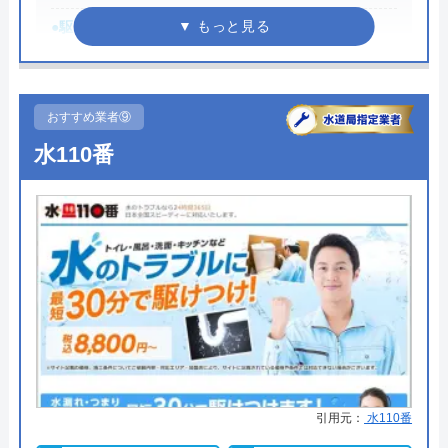
●駆けつけ時間
最短30分
所在地
〒312-0062
茨城県ひたちなか市高場1180-3
●受付時間
8:00-22:00
対応エリア
茨城県、栃木県、福島県全域
●定休日
年中無休
おすすめ業者⑨
●出張見積もり
出張見積もり無料
水110番
●支払い方法
現金、クレジットカード
●累計実績
施工対応数240万件以上
●保証・保険
―
詳細は公式HPでご確認ください
水の生活救急車がおすすめの理由
拠点数2270店舗と日本全国に拠点を構え、年中無休
引用元：
水110番
で対応をしています。日中はコールセンターにて問