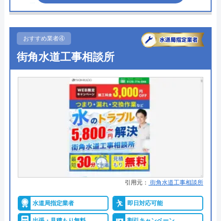
●受付時間
24時間
今すぐ電話で相談する
●定休日
年中無休
0120-221-611
おすすめ業者④
●累計実績
有り
街角水道工事相談所
詳細は公式HPでご確認ください
ハウスラボホームの基本情報
トイレDrがおすすめの理由
運営会社
株式会社ハウスラボ
トイレDrは、スタッフのサービス面に力を入れ「お
代表者
勝島崇裕
客様目線」を第一に考えている業者です。
創業・設立
2024年11月設立
水回りトラブルの対応に加えてライフスタイル等の
所在地
〒113-0033
様々な話をしたうえで、お客様に合った提案を行っ
東京都文京区本郷5-1-11
ています。
引用元：
街角水道工事相談所
対応エリア
全国33拠点
さらに、施工からアフターメンテナンスまで同じ担
水道局指定業者
即日対応可能
当者が担当するため、長期的に安心して依頼するこ
出張・見積もり無料
割引キャンペーン