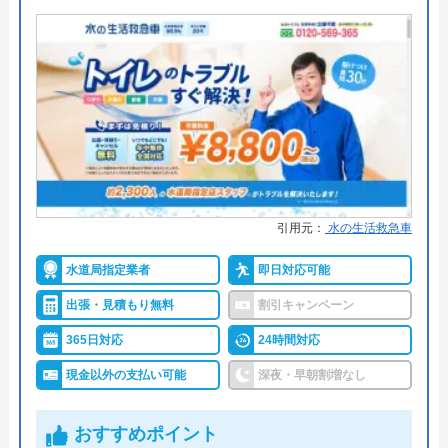
運営会社
株式会社クラシアン
●支払い方法
現金、クレジットカード
●累計実績
―
代表者
今田健治
●保証・保険
―
創業・設立
1991年6月21日創業
詳細は公式HPでご確認ください
所在地
〒222-0033
横浜市港北区新横浜3-1-9 アリーナタ
株式会社ウォーターライフケアがおすすめ
ワー13階
の理由
対応エリア
全国
引用元：
水の生活救急車
株式会社ウォーターライフケアは茨城、栃木、福島
水道局指定業者
即日対応可能
県全域を対象に、水回りのトラブル修理屋、水回り
設備のリフォームサービスも提供している業者で
出張・見積もり無料
割引キャンペーン
す。即日対応も可能なので、緊急時のトラブルにも
365日対応
24時間対応
ご利用いただけます。
現金以外の支払い可能
深夜・早朝割増なし
営業時間は24時間年中無休なので、平日に忙しくて
おすすめポイント
時間が取れない方にもおすすめの業者です。見積も