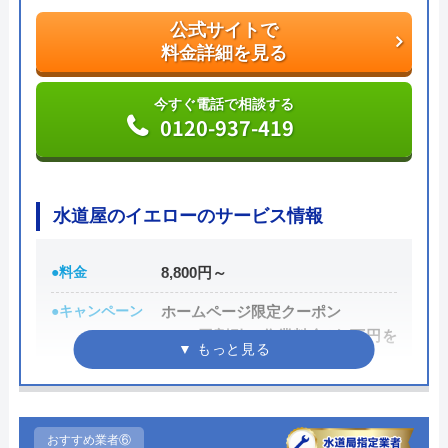
受け付けているので、気軽に見積依頼をしてみては
いかがでしょうか。
公式サイトで
料金詳細を見る
公式サイトで
料金詳細を見る
今すぐ電話で相談する
0120-937-419
今すぐ電話で相談する
0120-776-044
水道屋のイエローのサービス情報
街角水道工事相談所の基本情報
●料金
8,800円～
●キャンペーン
ホームページ限定クーポン
運営会社
トラベルブック株式会社
1,000円割引（作業料金が1万円を
超えた場合）
代表者
長田龍
●駆けつけ時間
早ければ10分～20分
創業・設立
2014年5月
●受付時間
24時間
おすすめ業者⑥
所在地
〒102-0074