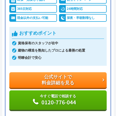
とができるといえるでしょう。
365日対応
24時間対応
出張費・見積もり・相談・点検も無料のほか、他社
現金以外の支払い可能
深夜・早朝割増なし
で施工したものもアフターサービスの対象になる点
も、非常に良心的です。
おすすめポイント
資格保有のスタッフが在中
トイレDrは「お客様目線」ならではのサービスが多
建物の構造を熟知したプロによる最善の処置
く、安心して依頼できる業者です。
明瞭会計で安心
公式サイトで
料金詳細を見る
公式サイトで
料金詳細を見る
今すぐ電話で相談する
0120-190-084
今すぐ電話で相談する
0120-776-044