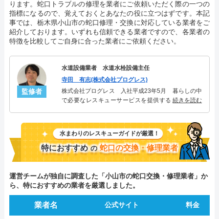
ります。蛇口トラブルの修理を業者にご依頼いただく際の一つの
指標になるので、覚えておくとあなたの役に立つはずです。本記
事では、栃木県小山市の蛇口修理・交換に対応している業者をご
紹介しております。いずれも信頼できる業者ですので、各業者の
特徴を比較してご自身に合った業者にご依頼ください。
水道設備業者 水道水栓設備主任
寺田 有志(株式会社プログレス)
監修者
株式会社プログレス 入社平成23年5月 暮らしの中
で必要なレスキューサービスを提供する株式会社プ
続きを読む
ログレスにて水道水栓設備主任を担当。水回り業務
に7年従事し、累計2000件以上の水道水栓関連のトラ
ブルを解決。多くのお客様に信頼される「水道水
水まわりのレスキューガイドが厳選！
栓」のスペシャリスト。
特におすすめ
蛇口の交換・修理業者
の
運営チームが独自に調査した「小山市の蛇口交換・修理業者」か
ら、特におすすめの業者を厳選しました。
業者名
公式サイト
料金