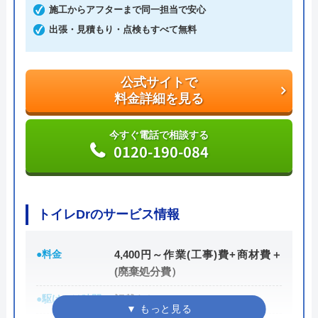
施工からアフターまで同一担当で安心
積もりキャンセルは0円、深夜早朝でも割増料金は
出張・見積もり・点検もすべて無料
一切ありません。業務や知識の習得のために厳しい
自社研修を実施しているため、技術には問題ないよ
うです。
公式サイトで
料金詳細を見る
トラブルの原因や作業例などが分かりやすく記載さ
れており、依頼の際も安心できますね。候補のひと
今すぐ電話で相談する
0120-190-084
つにしてみてください。
ちなみに、電話で連絡した際に「サイトを見た」と
伝えると作業料金が2,000円割引になるWEB割があ
トイレDrのサービス情報
りますので、相談する際は必ず電話で相談し、その
際には必ず「サイトを見た」と伝えましょう。
●料金
4,400円～作業(工事)費+商材費＋
(廃棄処分費）
公式サイトで
●駆けつけ時間
記載なし
料金詳細を見る