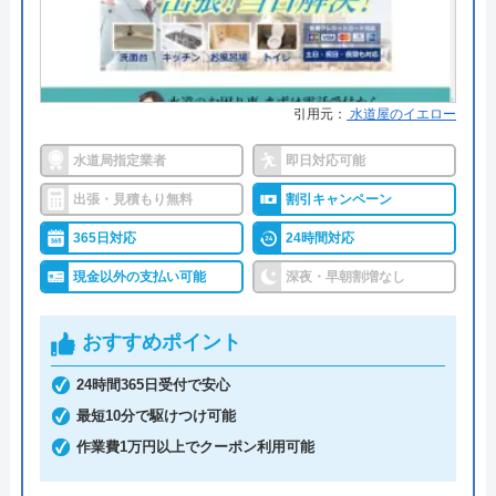
●保証・保険
PL保険加入
詳細は公式HPでご確認ください
街角水道工事相談所がおすすめの理由
引用元：
水道屋のイエロー
街角水道工事相談所は全国に対応しているトイレ修
水道局指定業者
即日対応可能
理業者です。給水装置工事主任技術者の資格を保有
出張・見積もり無料
割引キャンペーン
したスタッフが最短30分で駆けつけてくれ、しっか
365日対応
24時間対応
りと修理を行なってくれます。
現金以外の支払い可能
深夜・早朝割増なし
明瞭会計であるため、工事前の見積もり金額から増
えることはありません。ちなみに簡単な水漏れ等は
おすすめポイント
5,800円～から対応してくれます。
支払い方法は現金以外にも銀行振込・クレジットカ
24時間365日受付で安心
ード・コンビニ決済から選べるため緊急トラブル時
最短10分で駆けつけ可能
でも安心です。
作業費1万円以上でクーポン利用可能
出張費・見積もり料も無料で、24時間電話で相談を