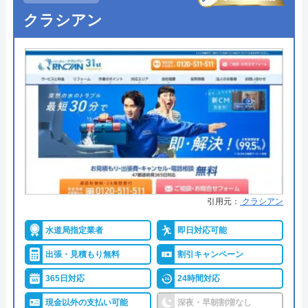
東京都千代田区九段南2-4-11 パシフィ
クラシアン
●定休日
なし（年中無休）
ックスクエア九段南9F
●出張見積もり
―
対応エリア
全国
●支払い方法
クレジットカード銀行振込（社員
対応時）
●累計実績
累計実績36万件
●保証・保険
―
詳細は公式HPでご確認ください
引用元：
クラシアン
水道屋のイエローがおすすめの理由
水道局指定業者
即日対応可能
水道屋のイエローは、水のトラブルを24時間365日
出張・見積もり無料
割引キャンペーン
体制で受けつけています。現場に一番近いスタッフ
を手配するので、早ければわずか10分～20分で駆け
365日対応
24時間対応
つけてくれます。累計36万件を突破する実績がある
現金以外の支払い可能
深夜・早朝割増なし