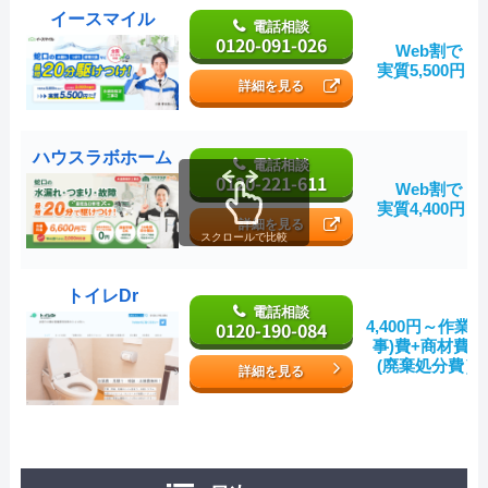
イースマイル
電話相談
0120-091-026
Web割で
実質5,500円～
詳細を見る
ハウスラボホーム
電話相談
0120-221-611
Web割で
実質4,400円～
詳細を見る
スクロールで比較
トイレDr
電話相談
0120-190-084
4,400円～作業(
事)費+商材費＋
(廃棄処分費）
詳細を見る