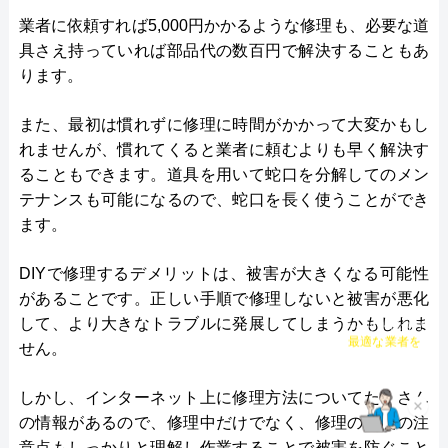
してくれます。
業者に依頼すれば5,000円かかるような修理も、必要な道
ホームページには施工事例が豊富に掲載されている
具さえ持っていれば部品代の数百円で解決することもあ
ので、参考になります。問い合わせは電話とWEBに
ります。
対応。営業時間は朝8時から夕方5時までです。修理
業務の依頼だけではなく、気になることは何でも相
また、最初は慣れずに修理に時間がかかって大変かもし
談可能です。
れませんが、慣れてくると業者に頼むよりも早く解決す
ることもできます。道具を用いて蛇口を分解してのメン
公式サイトで
テナンスも可能になるので、蛇口を長く使うことができ
料金詳細を見る
ます。
今すぐ電話で相談する
DIYで修理するデメリットは、被害が大きくなる可能性
0283-07-0470
があることです。正しい手順で修理しないと被害が悪化
して、より大きなトラブルに発展してしまうかもしれま
チャット診断で
せん。
最適な業者を
ご提案
しかし、インターネット上に修理方法についてたくさん
×
の情報があるので、修理中だけでなく、修理の前後の注
意点もしっかりと理解し作業することで被害を防ぐこと