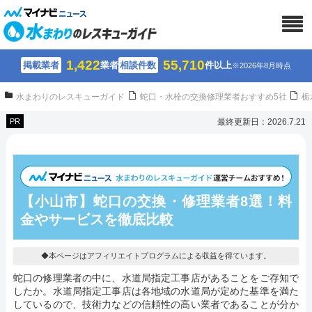
1,422
55,710
掲載業者
業者
相談件数
件以上
※2026年8月時点
水まわりのレスキューガイド
蛇口・水栓の交換修理業者おすすめ5社
栃
PR
最終更新日：2026.7.21
【小山市】蛇口の交換・修理業者8選！
料
金やサービスを徹底比較
◆本ページはアフィリエイトプログラムによる収益を得ています。
蛇口の修理業者の中に、水道局指定工事店があることをご存知で
したか。水道局指定工事店は各地域の水道局が定めた基準を満た
しているので、技術力などの信頼性の高い業者であることが分か