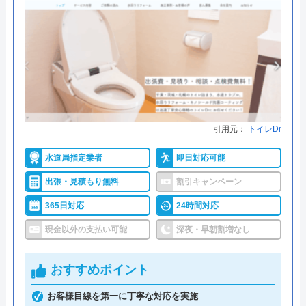
ニ後払い、QRコード決済
イースマイルの基本情報
●累計実績
提携先は大手企業との法人契約多
運営会社
株式会社イースマイル
数
代表者
島村禮孝
●保証・保険
商品保証最長10年・施工保証最長5
年
創業・設立
1992年6月1日創立
詳細は公式HPでご確認ください
所在地
〒542-0066
引用元：
トイレDr
大阪府大阪市中央区瓦屋町3丁目7-3 イ
ハウスラボホームがおすすめの理由
水道局指定業者
即日対応可能
ースマイルビル
出張・見積もり無料
割引キャンペーン
ハウスラボホームは全国各地に拠点を構えている水
対応エリア
39都道府県
道修理業者です。トイレ、キッチン、浴室などの水
365日対応
24時間対応
まわりトラブル全般に対応しており、作業料金が
現金以外の支払い可能
深夜・早朝割増なし
6,600円からとお手頃価格で提供をしています。
おすすめポイント
万が一、水まわりに問題が発生した場合は、最短20
お客様目線を第一に丁寧な対応を実施
分でお客様の元にスタッフが駆けつけます。出張見