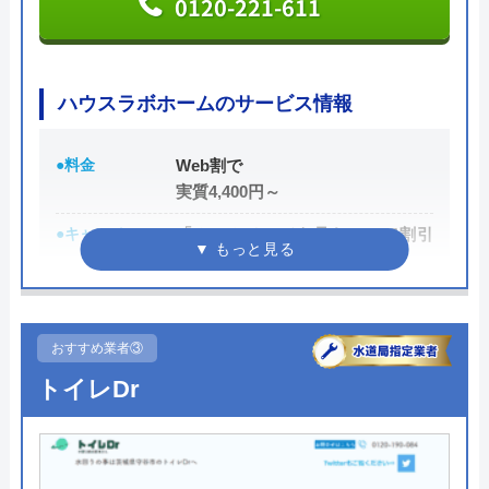
0120-221-611
電話で「ホームページを見た」と伝えるだけで3,000
円割引なので、相談する際は電話で相談し、忘れず
に伝えるようにしましょう。
ハウスラボホームのサービス情報
ちなみに、依頼せずとも見積もりにはお金はかから
●料金
Web割で
ないので、相見積もりの際は必ず相談しておきたい
実質4,400円～
業者の一つです。
●キャンペーン
「ホームページを見た！」で割引
イースマイルの詳細ページはこちら
2,000円
公式サイトで
●駆けつけ時間
最短20分
料金詳細を見る
●受付時間
24時間
おすすめ業者③
今すぐ電話で相談する
トイレDr
●定休日
年中無休
0120-091-026
●出張見積もり
出張・見積もり無料
●支払い方法
現金、クレジットカード、コンビ