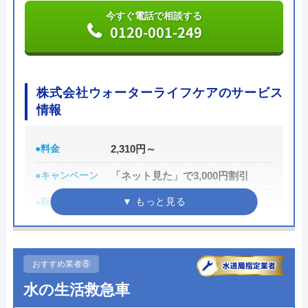
認してから承諾のサインをしましょう。
今すぐ電話で相談する
0120-001-249
各市区から認可を受けている水道局指定工事店であ
り、研修制度や資格取得支援などによるスタッフの
技術品質向上にも力をいれているため安心して作業
株式会社ウォーターライフケアのサービス
情報
を任せることができるでしょう。
公式サイトで
●料金
2,310円～
料金詳細を見る
●キャンペーン
「ネット見た」で3,000円割引
今すぐ電話で相談する
●駆けつけ時間
最短20分
0120-511-511
●受付時間
24時間
●定休日
年中無休
おすすめ業者⑧
クラシアンの基本情報
●出張見積もり
出張見積もり無料
水の生活救急車