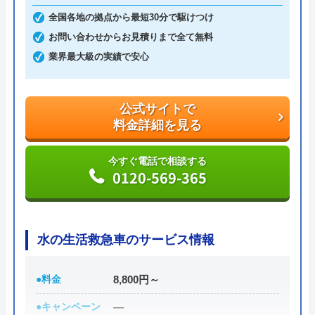
りは無料で実施しているので、利用して施工方法な
全国各地の拠点から最短30分で駆けつけ
どをしっかりと決めましょう。修理・交換の両方に
お問い合わせからお見積りまで全て無料
対応できる業者なので、より意向に沿った提案をし
業界最大級の実績で安心
てもらえます。
公式サイトで
公式サイトで
料金詳細を見る
料金詳細を見る
今すぐ電話で相談する
今すぐ電話で相談する
0120-569-365
0120-001-249
水の生活救急車のサービス情報
株式会社ウォーターライフケアの基本情報
●料金
8,800円～
運営会社
株式会社ウォーターライフケア
●キャンペーン
―
代表者
飛田 賢志