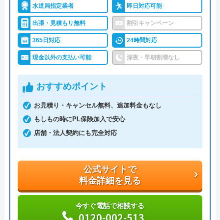
い合わせ受付をしてくれるので、すぐに相談ができ
水道局指定業者
即日対応可能
水トラブルの不安もすぐに解消できます。
出張・見積もり無料
割引キャンペーン
365日対応
24時間対応
調整作業のみであれば8,800円～と明朗会計。問い合
現金以外の支払い可能
深夜・早朝割増なし
わせから見積もりまですべて無料でできるので、ま
ずは電話相談をしてみることをおすすめします。
おすすめポイント
日本全国の水トラブルに対応している水の生活救急
お見積り・キャンセル無料、追加料金もなし
車はトイレのみならず洗面所やキッチン、お風呂な
もしもの時にPL保険加入で安心
どにも対応してくれる水まわりトラブル解決のスペ
店舗・法人契約にも完全対応
シャリストです。
おすすめポイントとしてはこれまでの施工対応実績
公式サイトで
料金詳細を見る
は240万件以上と豊富な実績数があり、また最短5分
で業者を手配してくれて最短30分でスピード駆け付
今すぐ電話で相談する
けしてくれるところです。
0120-002-513