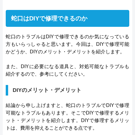
ワー名古屋19F
●累計実績
有り
蛇口はDIYで修理できるのか
対応エリア
全国
●保証・保険
記載なし
詳細は公式HPでご確認ください
蛇口のトラブルはDIYで修理できるのか気になっている
方もいらっしゃると思います。今回は、DIYで修理可能
ヤタベ設備がおすすめの理由
かどうか、DIYのメリット・デメリットを紹介します。
ヤタベ設備は、宇都宮市にある地元密着型の業者で
また、DIYに必要になる道具と、対処可能なトラブルも
す。水まわりの修理や住宅設備の取り換え、内装、
紹介するので、参考にしてください。
外装の各種リフォームに対応。
宇都宮市から「上下水道公認工事店」に認定されて
DIYのメリット・デメリット
いる信頼性が高い業者であれば、安心して蛇口交
換・修理を任せられます。毎日使う水まわりの設備
結論から申し上げますと、蛇口のトラブルでDIYで修理
にトラブルが生じると生活に支障をきたしてしまい
可能なトラブルもあります。そこでDIYで修理するメリ
ます。ヤタベ設備は、利用者から連絡を受けると即
ット・デメリットを紹介します。DIYで修理するメリッ
トは、費用を抑えることができる点です。
日修理を実施。迅速かつ丁寧にトラブル解消を目指