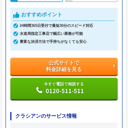
ので、安心して依頼できるでしょう。
おすすめポイント
トイレのトラブルは「つまり」「水が出ない」「水
24時間365日受付で最短30分のスピード対応
漏れ」「水が止まらない」などの症状に対応。作業
水道局指定工事店で幅広い業務が可能
料金が1万円を超えた場合に利用できるホームペー
豊富な決済方法で手持ちがなくても安心
ジ限定クーポンを実施中なので、お電話の際に「限
定クーポン割引を使用したい」と伝えましょう。
公式サイトで
公式サイトで
料金詳細を見る
料金詳細を見る
今すぐ電話で相談する
今すぐ電話で相談する
0120-511-511
0120-937-419
クラシアンのサービス情報
水道屋のイエローの基本情報