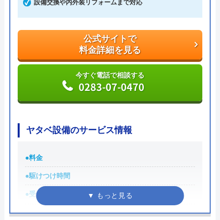
もりをする際にも利用したい業者です。
設備交換や内外装リフォームまで対応
公式サイトで
料金詳細を見る
公式サイトで
料金詳細を見る
今すぐ電話で相談する
0120-002-513
今すぐ電話で相談する
0283-07-0470
水110番の基本情報
ヤタベ設備のサービス情報
運営会社
シェアリングテクノロジー株式会社
●料金
代表者
森吉寛裕
●駆けつけ時間
創業・設立
2006年11月設立
●受付時間
8:00～17:00
所在地
〒450-6319
●定休日
記載なし
愛知県名古屋市中村区名駅1-1-1 JPタ