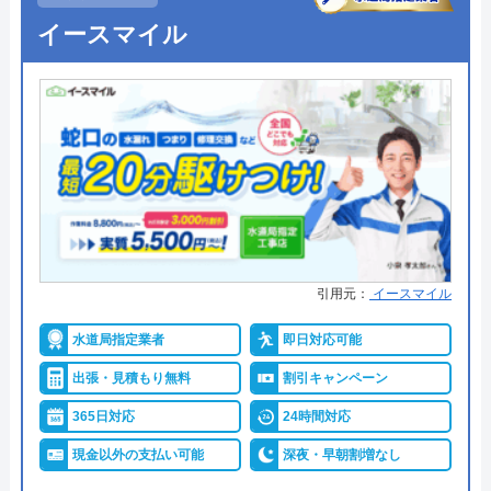
イースマイル
引用元：
イースマイル
水道局指定業者
即日対応可能
出張・見積もり無料
割引キャンペーン
365日対応
24時間対応
現金以外の支払い可能
深夜・早朝割増なし