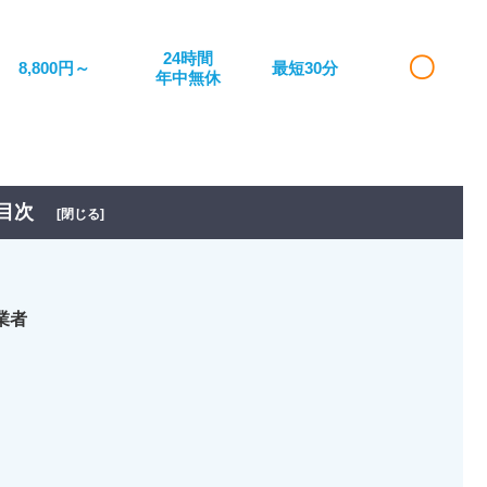
24時間
〇
8,800円～
最短30分
年中無休
目次
[閉じる]
業者