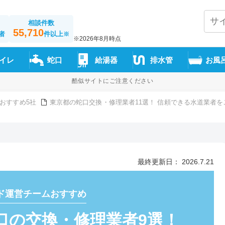
相談件数
55,710
者
件以上
※
※2026年8月時点
イレ
蛇口
給湯器
排水管
お風
酷似サイトにご注意ください
おすすめ5社
東京都の蛇口交換・修理業者11選！ 信頼できる水道業者を
最終更新日： 2026.7.21
ド運営チームおすすめ
口の交換・修理業者9選！