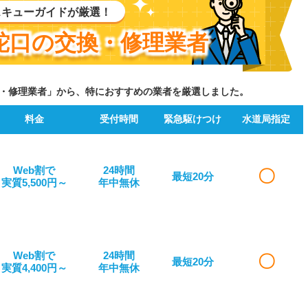
スキューガイドが厳選！
蛇口の交換・修理業者
・修理業者」から、特におすすめの業者を厳選しました。
料金
受付時間
緊急駆けつけ
水道局指定
Web割で
24時間
〇
最短20分
実質5,500円～
年中無休
Web割で
24時間
〇
最短20分
実質4,400円～
年中無休