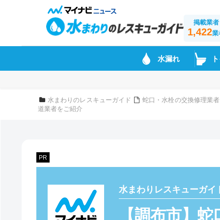
掲載業者
1,422
業
水漏れ
ト
水まわりのレスキューガイド
蛇口・水栓の交換修理業者
道業者をご紹介
PR
水まわりレスキューガイ
【調布市】蛇