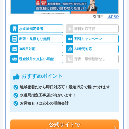
株式会社クリーンライフがおすすめの理由
引用元：
水PRO
クリーンライフは年中無休で、最短30分駆けつけ、
休日・深夜も出張費無料などのサービスを売りにし
水道局指定業者
即日対応可能
ています。
出張・見積もり無料
割引キャンペーン
365日対応
24時間対応
指定給水装置工事事業者（水道局指定工事店）で下
請けに依頼することなく自社でしっかりと教育や研
現金以外の支払い可能
深夜・早朝割増なし
修を受けた有資格者のスタッフが対応してくれるの
で安心です。
おすすめポイント
地域密着だから即日対応可！最短15分で駆けつけます
また、見積もり時や施工後などにトラブルが起こっ
水道局指定工事店が向かいます！
た場合には、スタッフから渡されている名刺の裏に
お見積もりは安心の明朗会計
書かれている番号に電話すれば、各エリアの担当が
対応してくれます。見積もり無料で、キャンセル料
も不要です。施工前に必ず修理内容と費用を提示
公式サイトで