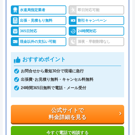
度問い合わせてみてください。
水道局指定業者
即日対応可能
出張・見積もり無料
割引キャンペーン
営業時間は8:00～17:30、日曜、第2,4土曜、祝日が
定休日となっています。トラブル対応の費用はHPに
365日対応
24時間対応
概算が掲載されていますが、正確な費用の算出は現
現金以外の支払い可能
深夜・早朝割増なし
地確認が必要です。リフォームも実施できる業者な
らではの意見も聞けるので、お気軽にご連絡くださ
おすすめポイント
い。
お問合せから最短30分で現場に急行
出張費･お見積り無料・キャンセル料無料
水道局指定工事店に登録されているので、技術力は
24時間365日無料で電話・メール受付
問題ありません。安心して作業をお任せできる業者
です。
公式サイトで
公式サイトで
料金詳細を見る
料金詳細を見る
今すぐ電話で相談する