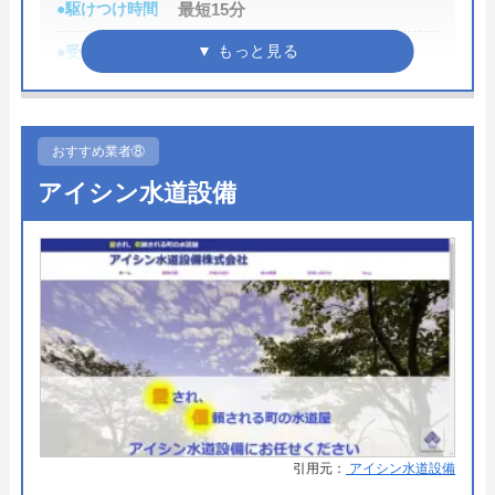
●駆けつけ時間
最短15分
水PROの基本情報
●受付時間
24時間
運営会社
株式会社スイドウサービス
●定休日
年中無休
代表者
山下道男
●累計実績
数多くの病院メンテナンスに関わ
おすすめ業者⑧
創業・設立
2009年3月設立
っている
アイシン水道設備
所在地
〒115-0045
詳細は公式HPでご確認ください
東京都北区赤羽1-52-1
みんなの水道屋さんがおすすめの理由
対応エリア
全国
みんなの水道屋さんは、基本料金1,370円から水道修
理を行っている水道局指定業者です。年中無休で受
け付けしており、最短15分で駆けつけてくれます。
病院メンテナンスにも携わっており、専門知識や技
術への信頼性が高いです。
引用元：
アイシン水道設備