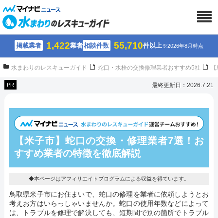
1,422
55,710
掲載業者
業者
相談件数
件以上
※2026年8月時点
水まわりのレスキューガイド
蛇口・水栓の交換修理業者おすすめ5社
【
PR
最終更新日：2026.7.21
【米子市】蛇口の交換・修理業者7選！
お
すすめ業者の特徴を徹底解説
◆本ページはアフィリエイトプログラムによる収益を得ています。
鳥取県米子市にお住まいで、蛇口の修理を業者に依頼しようとお
考えお方はいらっしゃいませんか。蛇口の使用年数などによって
は、トラブルを修理で解決しても、短期間で別の箇所でトラブル