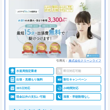
レジットカード
●累計実績
―
●保証・保険
―
詳細は公式HPでご確認ください
トイレ専門修理屋さんがおすすめの理由
トイレ専門修理屋さんは水道局指定工事店の水道業
引用元：
株式会社クリーンライフ
者です。24時間年中無休で営業しており、即日対応
も可能です。問い合わせから最短30分で訪問してく
水道局指定業者
即日対応可能
れて、経験豊富な作業スタッフが「安全・安心・親
出張・見積もり無料
割引キャンペーン
身に」をモットーに、迅速・丁寧なサービスで、ト
365日対応
24時間対応
イレトラブルを解決してくれます。
現金以外の支払い可能
深夜・早朝割増なし
料金は、トイレの水漏れやつまりなどの簡単作業な