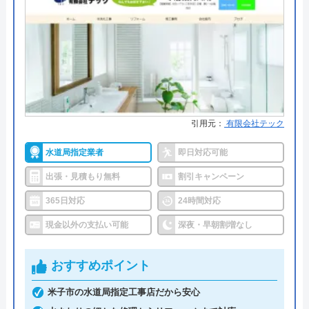
水もれドットコムは、水回りのトラブルや水回り設
備のリフォームなど水回りのことなら何でも依頼で
きる業者です。鳥取県鳥取市、八頭郡を中心に鳥取
県全域を対象エリアとして営業していまうす。
営業時間は24時間年中無休なので、緊急のトラブル
引用元：
有限会社テック
が発生した際でもすぐに対応してもらえて安心で
す。見積もりは無料で実施しているので、ご相談も
水道局指定業者
即日対応可能
兼ねて実施してみるのもよいでしょう。
出張・見積もり無料
割引キャンペーン
365日対応
24時間対応
依頼時には「ホームページを見た」と伝えると2,000
円の割引が適用されます。お得に施工を依頼できる
現金以外の支払い可能
深夜・早朝割増なし
ので忘れずに伝えるようにしましょう。
おすすめポイント
公式サイトで
米子市の水道局指定工事店だから安心
料金詳細を見る