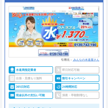
対応エリア
全国
●支払い方法
現金払い、銀行振込、後日集金、
クレジットカード
●累計実績
―
●保証・保険
―
詳細は公式HPでご確認ください
水PROがおすすめの理由
引用元：
みんなの水道屋さん
水PROは、即日対応可能でスピーディーな対応が特
水道局指定業者
即日対応可能
徴的な業者です。
出張・見積もり無料
割引キャンペーン
地域に精通したエリア担当作業員がいるため、夜間
も含めて電話をしてから2～3分で手配、最速15分で
365日対応
24時間対応
駆け付けてくれます。
現金以外の支払い可能
深夜・早朝割増なし
料金体系については、基本料金5,000円～になります