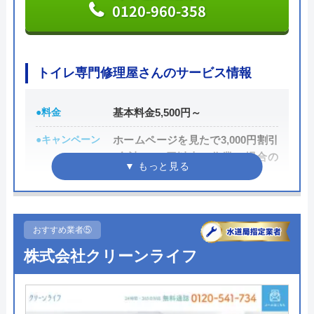
今すぐ電話で相談する
0120-960-358
0859-37-1715
トイレ専門修理屋さんのサービス情報
有限会社テックの基本情報
●料金
基本料金5,500円～
運営会社
有限会社テック
●キャンペーン
ホームページを見たで3,000円割引
代表者
妹尾順子
(合計8,000円以上の作業の場合の
み)
創業・設立
33939
●駆けつけ時間
最短30分
所在地
〒689-3533
鳥取県米子市一部162-2
●受付時間
24時間
おすすめ業者⑤
対応エリア
米子市、境港市、日吉津、伯耆町、南
株式会社クリーンライフ
●定休日
年中無休
部町、大山町、他周辺市町村
●出張見積もり
見積もり・出張費無料
●支払い方法
現金支払、銀行振込、PayPay、ク