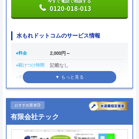
今すぐ電話で相談する
料金詳細を見る
0120-018-013
今すぐ電話で相談する
0120-101033
水もれドットコムのサービス情報
●料金
2,000円～
米子水道センターの基本情報
●駆けつけ時間
記載なし
運営会社
株式会社上下水道センター
●受付時間
24時間
代表者
蔦本幹夫
●定休日
年中無休
所在地
〒683-0854
●累計実績
記載なし
鳥取県米子市彦名町4527-10-1F-4
おすすめ業者③
詳細は公式HPでご確認ください
有限会社テック
対応エリア
鳥取県米子市周辺
水もれドットコムがおすすめの理由