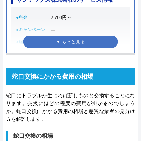
う。
●料金
7,700円～
もちろん見積もりは無料ですし、出張・キャンセル
●キャンペーン
―
についても無料ですので、まずはサイトを覗いてみ
てはいかがでしょうか？
●駆けつけ時間
―
●受付時間
24時間
公式サイトで
料金詳細を見る
●定休日
年中無休
蛇口交換にかかる費用の相場
●出張見積もり
―
今すぐ電話で相談する
0120-569-365
●支払い方法
―
蛇口にトラブルが生じれば新しものと交換することにな
ります。交換にはどの程度の費用が掛かるのでしょう
●累計実績
―
か。蛇口交換にかかる費用の相場と悪質な業者の見分け
●保証・保険
―
水の生活救急車の基本情報
方を解説します。
詳細は公式HPでご確認ください
運営会社
株式会社生活救急車
蛇口交換の相場