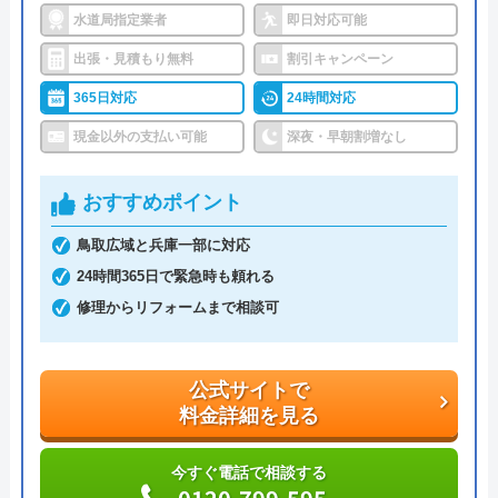
事前見積もりを徹底しており、金額に納得してから
水道局指定業者
即日対応可能
作業を依頼できます。早朝・深夜の料金割増はな
出張・見積もり無料
割引キャンペーン
く、見積もりや出張料も無料なので、急なトラブル
365日対応
24時間対応
でも気兼ねなく相談可能です。また、見積もり時に
「Webを見た」と申告すると、Web割で20%割引に
現金以外の支払い可能
深夜・早朝割増なし
なります。
おすすめポイント
支払い方法にコンビニ後払いも選べるので、急な出
鳥取広域と兵庫一部に対応
費で手持ちがなくても修理が可能です。他にも、ク
24時間365日で緊急時も頼れる
レジットカード払いや楽天ペイも利用でき、都合の
修理からリフォームまで相談可
良い方法で支払えます。
公式サイトで
公式サイトで
料金詳細を見る
料金詳細を見る
今すぐ電話で相談する
今すぐ電話で相談する
0120-742-190