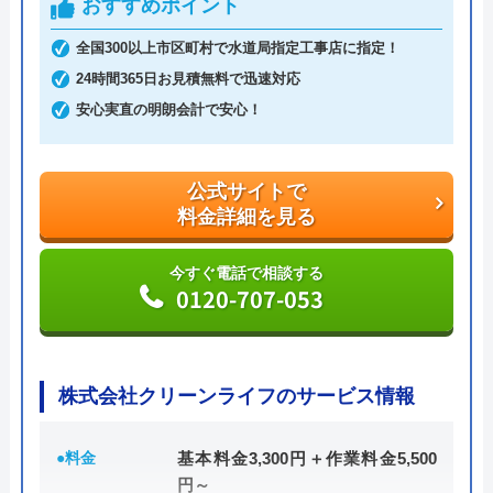
おすすめポイント
ら5,500円～。安心の明朗会計で、出張費、見積料
金、キャンセル料無料と、余計な費用がかからない
全国300以上市区町村で水道局指定工事店に指定！
のも魅力です。
24時間365日お見積無料で迅速対応
安心実直の明朗会計で安心！
支払い方法は、現金払い、銀行振込、PayPay、各種
クレジットカード決済から選べます。Web限定の割
公式サイトで
引サービスも行っているため、気になる方は問い合
料金詳細を見る
わせ前に公式HPへアクセスしてみましょう。
今すぐ電話で相談する
公式サイトで
0120-707-053
料金詳細を見る
今すぐ電話で相談する
0120-960-358
株式会社クリーンライフのサービス情報
●料金
基本料金3,300円＋作業料金5,500
円～
トイレ専門修理屋さんの基本情報