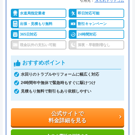
引用元：
水もれドットコム
のトラブルに対応している業者です。島根県の一部
水道局指定業者
即日対応可能
地域のトラブルにも対応可能で、特に鳥取県米子
市、境港市、大山町、南部町、伯耆町は緊急対応地
出張・見積もり無料
割引キャンペーン
域となっているため迅速な対応が期待できます。詳
365日対応
24時間対応
細なエリアはHPでもご確認いただけます。
現金以外の支払い可能
深夜・早朝割増なし
営業時間は24時間年中無休なので、緊急時のトラブ
おすすめポイント
ルでもすぐに対応してもらえます。お問い合わせや
無料見積もりのご依頼などは、電話にて受け付けて
水回りのトラブルやリフォームに幅広く対応
います。
24時間年中無休で緊急時もすぐに駆けつけ
見積もり無料で割引もあり依頼しやすい
水道局指定工事店へ登録、作業保険加入済み、5年
の無料保証付きとなっているので安心して作業をお
公式サイトで
任せいただけます。
料金詳細を見る
公式サイトで