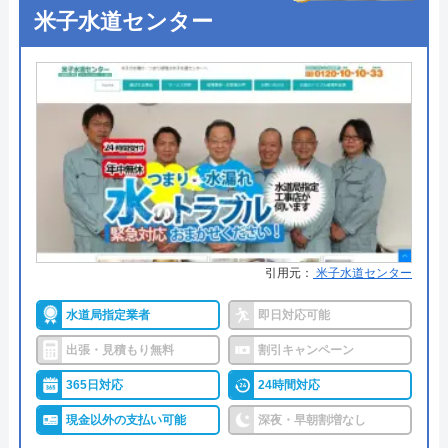
米子水道センター
引用元：
米子水道センター
水道局指定業者
即日対応可能
出張・見積もり無料
割引キャンペーン
365日対応
24時間対応
現金以外の支払い可能
深夜・早朝割増なし