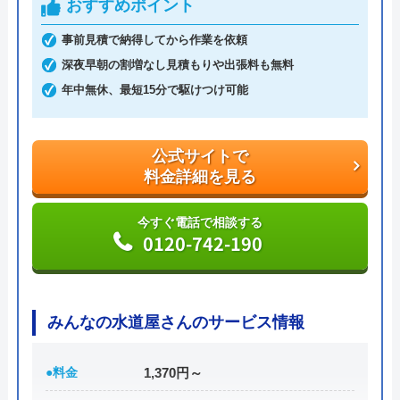
おすすめポイント
が、現地見積もり・出張費・追加請求は0円になり
事前見積で納得してから作業を依頼
ます。
深夜早朝の割増なし見積もりや出張料も無料
明朗会計ですので、万が一追加の作業が必要となっ
年中無休、最短15分で駆けつけ可能
た場合でも了承を得てからの作業になり、適切な作
業料金を案内してくれます。
公式サイトで
水PROは迅速な対応に加えて安心できる料金案内を
料金詳細を見る
してくれます。
今すぐ電話で相談する
0120-742-190
公式サイトで
料金詳細を見る
今すぐ電話で相談する
みんなの水道屋さんのサービス情報
0120-688-744
●料金
1,370円～