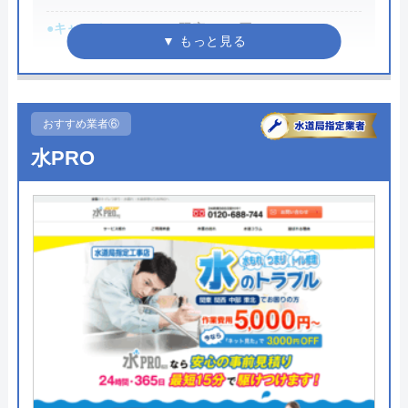
●キャンペーン
WEB限定3,000円OFF
運営会社
エバーリンクス株式会社
※10,000円以上で適用
代表者
松本英隆
●駆けつけ時間
最短30分
創業・設立
2009年10月設立
●受付時間
24時間
おすすめ業者⑥
水PRO
●定休日
年中無休
所在地
〒231-0058
神奈川県横浜市中区弥生町2-17ストー
●出張見積もり
出張見積もり無料
クタワー大通り公園Ⅰ-2F
●支払い方法
現金、銀行振込、クレジットカー
対応エリア
全国(一部都道府県を除く)
ド、コンビニ後払い、QR決済
●累計実績
施工実績30万件を達成
●保証・保険
修理に応じて1～3年の無料点検、
無料保証を用意
詳細は公式HPでご確認ください