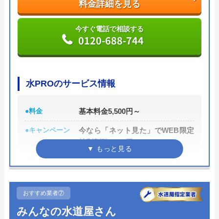
料金詳細を見る
し、施主が納得した上で修理を行います。
今すぐ電話で相談する
公式サイトで
0120-688-744
料金詳細を見る
今すぐ電話で相談する
0120-707-053
水PROのサービス情報
●料金
基本料金5,500円～
株式会社クリーンライフの基本情報
●キャンペーン
今なら「ネット見た」でWEB限定
特別割引3,000円OFF
運営会社
株式会社クリーンライフ
●駆けつけ時間
最短15分
代表者
元村祐次
●受付時間
24時間
所在地
〒564-0052
おすすめ業者⑦
●定休日
年中無休
大阪府吹田市広芝町6-10
みんなの水道屋さん
●出張見積もり
見積り・出張費無料