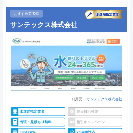
●定休日
年中無休
おすすめ業者⑩
●出張見積もり
出張見積もり無料
サンテックス株式会社
●支払い方法
現金、クレジットカード
●累計実績
施工対応数240万件以上
●保証・保険
―
詳細は公式HPでご確認ください
水の生活救急車がおすすめの理由
拠点数2270店舗と日本全国に拠点を構え、年中無休
引用元：
サンテックス株式会社
で対応をしています。日中はコールセンターにて問
水道局指定業者
即日対応可能
い合わせ受付をしてくれるので、すぐに相談ができ
水トラブルの不安もすぐに解消できます。
出張・見積もり無料
割引キャンペーン
365日対応
24時間対応