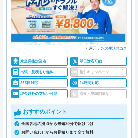
●保証・保険
―
詳細は公式HPでご確認ください
アイシン水道設備がおすすめの理由
アイシン水道設備は鳥取県鳥取市湖山町の愛され、
引用元：
水の生活救急車
信頼される町の水道屋として活動している水道業者
水道局指定業者
即日対応可能
です。鳥取県広域と兵庫県の一部地域を対象に営業
しています。
出張・見積もり無料
割引キャンペーン
365日対応
24時間対応
営業時間は24時間365日年中無休なので、緊急時の
現金以外の支払い可能
深夜・早朝割増なし
トラブルもすぐに解決してもらえます。アイシン水
道設備では水漏れなどのトラブル修理だけでなくリ
おすすめポイント
フォームも依頼することができます。いずれのご依
頼でも作業に入る前に見積もりを提示して、納得し
全国各地の拠点から最短30分で駆けつけ
ていただいてから作業にはいるのでご安心くださ
お問い合わせからお見積りまで全て無料