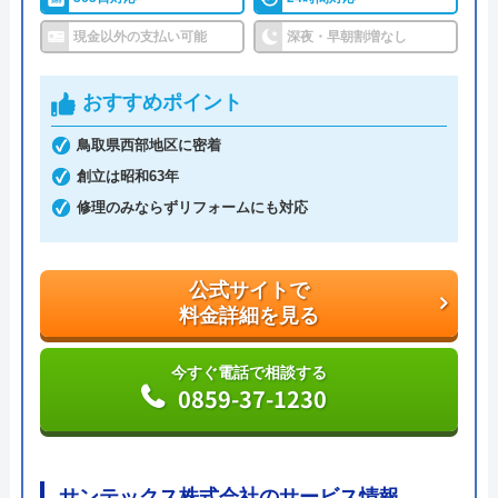
調整作業のみであれば8,800円～と明朗会計。問い合
現金以外の支払い可能
深夜・早朝割増なし
わせから見積もりまですべて無料でできるので、ま
ずは電話相談をしてみることをおすすめします。
おすすめポイント
日本全国の水トラブルに対応している水の生活救急
鳥取県西部地区に密着
車はトイレのみならず洗面所やキッチン、お風呂な
創立は昭和63年
どにも対応してくれる水まわりトラブル解決のスペ
修理のみならずリフォームにも対応
シャリストです。
公式サイトで
おすすめポイントとしてはこれまでの施工対応実績
料金詳細を見る
は240万件以上と豊富な実績数があり、また最短5分
で業者を手配してくれて最短30分でスピード駆け付
今すぐ電話で相談する
0859-37-1230
けしてくれるところです。
また、取扱いメーカーに関しても幅広いため、水ま
わりトラブルで困った際には頼りになる業者でしょ
サンテックス株式会社のサービス情報