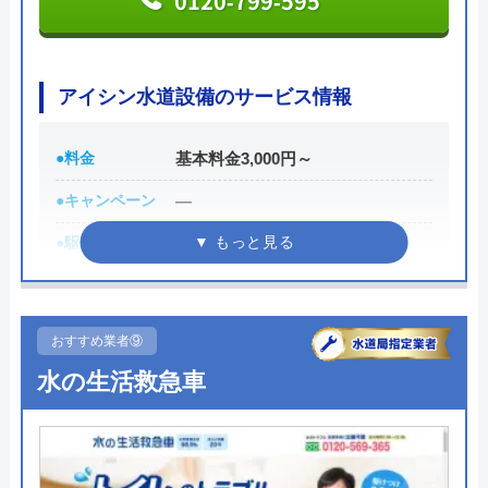
0120‐799‐595
アイシン水道設備のサービス情報
●料金
基本料金3,000円～
●キャンペーン
―
●駆けつけ時間
―
●受付時間
24時間
●定休日
なし(年中無休)
おすすめ業者⑨
●出張見積もり
―
水の生活救急車
●支払い方法
―
●累計実績
―