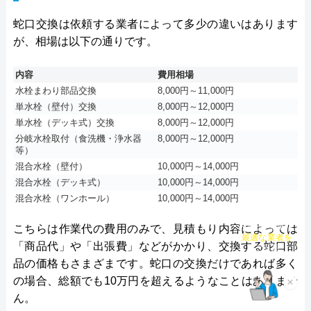
代表者
楯広長
サンテックス株式会社がおすすめの理由
蛇口交換は依頼する業者によって多少の違いはあります
サンテックス株式会社は、鳥取県の西部地区を対象
所在地
〒460-0008
が、相場は以下の通りです。
名古屋市中区栄1丁目14-15
に水回りトラブルの修理や、リフォームサービスを
内容
費用相場
提供している業者です。
対応エリア
全国（一部地域を除く）
水栓まわり部品交換
8,000円～11,000円
単水栓（壁付）交換
8,000円～12,000円
依頼などは電話、問い合わせフォームから連絡が可
単水栓（デッキ式）交換
8,000円～12,000円
能で、24時間365日年中無休で対応しています。水
分岐水栓取付（食洗機・浄水器
8,000円～12,000円
等）
回りでお困りごとが発生した際、すぐに相談するこ
混合水栓（壁付）
10,000円～14,000円
とができるので安心です。見積もりも無料で実施し
混合水栓（デッキ式）
10,000円～14,000円
ているので、気軽に依頼しやすい業者です。
混合水栓（ワンホール）
10,000円～14,000円
こちらは作業代の費用のみで、見積もり内容によっては
チャット診断で
施行は7,700円～で対応してもらえますが、19:00～
最適な業者を
「商品代」や「出張費」などがかかり、交換する蛇口部
8:00は4,000円の時間外割増費が発生するので、お急
ご提案
品の価格もさまざまです。蛇口の交換だけであれば多く
ぎでない方は時間を調整してご依頼することをおす
の場合、総額でも10万円を超えるようなことはありませ
×
すめします。
ん。