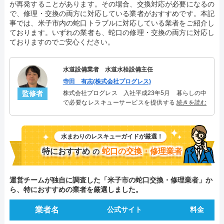
が再発することがあります。その場合、交換対応が必要になるの
で、修理・交換の両方に対応している業者がおすすめです。本記
事では、米子市内の蛇口トラブルに対応している業者をご紹介し
ております。いずれの業者も、蛇口の修理・交換の両方に対応し
ておりますのでご安心ください。
水道設備業者 水道水栓設備主任
寺田 有志(株式会社プログレス)
監修者
株式会社プログレス 入社平成23年5月 暮らしの中
で必要なレスキューサービスを提供する株式会社プ
続きを読む
ログレスにて水道水栓設備主任を担当。水回り業務
に7年従事し、累計2000件以上の水道水栓関連のトラ
ブルを解決。多くのお客様に信頼される「水道水
水まわりのレスキューガイドが厳選！
栓」のスペシャリスト。
特におすすめ
蛇口の交換・修理業者
の
運営チームが独自に調査した「米子市の蛇口交換・修理業者」か
ら、特におすすめの業者を厳選しました。
業者名
公式サイト
料金