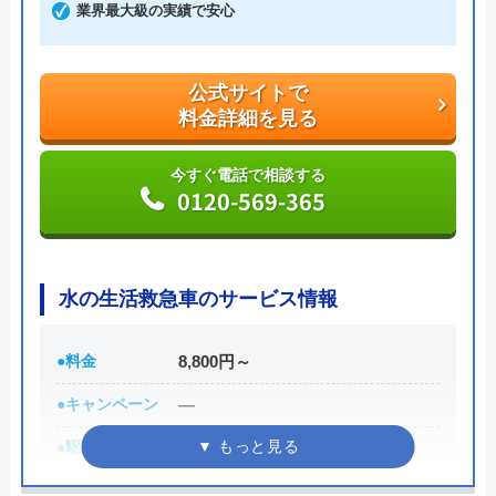
い。
業界最大級の実績で安心
公式サイトで
料金詳細を見る
公式サイトで
料金詳細を見る
今すぐ電話で相談する
0120‐799‐595
今すぐ電話で相談する
0120-569-365
アイシン水道設備の基本情報
水の生活救急車のサービス情報
運営会社
アイシン水道設備株式会社
●料金
8,800円～
代表者
西垣 学
●キャンペーン
―
所在地
〒680-0941
●駆けつけ時間
最短30分
鳥取県鳥取市湖山町3丁目411-85
●受付時間
8:00-22:00
対応エリア
鳥取県広域、兵庫県一部地域