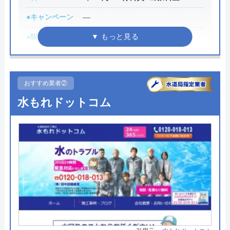
●キャンペーン
―
●駆けつけ時間
―
●受付時間
24時間
●定休日
年中無休
おすすめ業者②
●出張見積もり
―
水もれドットコム
●支払い方法
現金、クレジットカード
●累計実績
―
●保証・保険
最大5年の無料保障
詳細は公式HPでご確認ください
米子水道センターがおすすめの理由
米子水道センターは、鳥取県米子市を中心に水回り