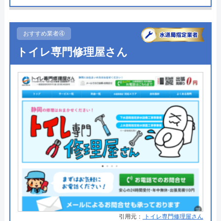
●受付時間
8:00～17:30
●定休日
日曜、第2,4土曜、祝日
おすすめ業者④
●出張見積もり
―
トイレ専門修理屋さん
●支払い方法
―
●累計実績
―
●保証・保険
―
詳細は公式HPでご確認ください
有限会社テックがおすすめの理由
有限会社テックは、水回りのトラブルに何でも対応
している業者で、リフォームサービスも提供してい
ます。拠点のある鳥取県米子市を中心にトラブルに
対応しているので、近隣のエリアにお住いの方は一
引用元：
トイレ専門修理屋さん