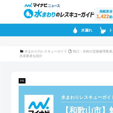
掲載業者
1,422
業
水漏れ
ト
水まわりのレスキューガイド
蛇口・水栓の交換修理業者
水道業者を紹介
PR
水まわりレスキューガイ
【和歌山市】