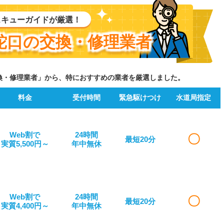
スキューガイドが厳選！
蛇口の交換・修理業者
換・修理業者」から、特におすすめの業者を厳選しました。
料金
受付時間
緊急駆けつけ
水道局指定
Web割で
24時間
〇
最短20分
実質5,500円～
年中無休
Web割で
24時間
〇
最短20分
実質4,400円～
年中無休