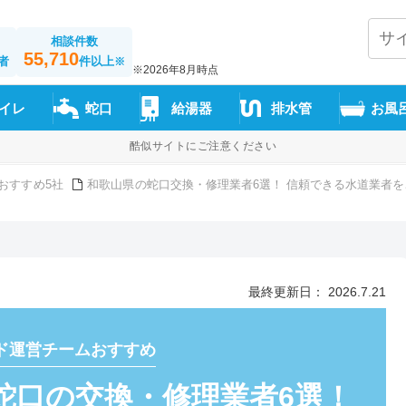
相談件数
55,710
者
件以上
※
※2026年8月時点
イレ
蛇口
給湯器
排水管
お風
酷似サイトにご注意ください
おすすめ5社
和歌山県の蛇口交換・修理業者6選！ 信頼できる水道業者を
最終更新日： 2026.7.21
ド運営チームおすすめ
蛇口の交換・修理業者6選！