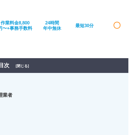
作業料金8,800
24時間
〇
最短30分
円〜+事務手数料
年中無休
目次
[閉じる]
理業者