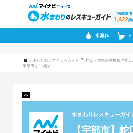
掲載業者
1,422
業
水漏れ
ト
水まわりのレスキューガイド
蛇口・水栓の交換修理業者
道業者をご紹介
PR
水まわりレスキューガイ
【宇部市】蛇