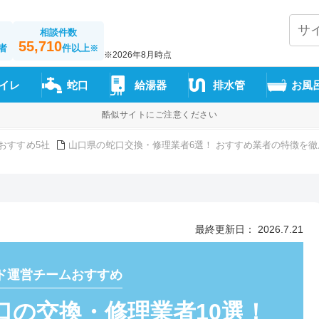
相談件数
55,710
者
件以上
※
※2026年8月時点
イレ
蛇口
給湯器
排水管
お風
酷似サイトにご注意ください
おすすめ5社
山口県の蛇口交換・修理業者6選！ おすすめ業者の特徴を徹
最終更新日： 2026.7.21
ド運営チームおすすめ
口の交換・修理業者10選！