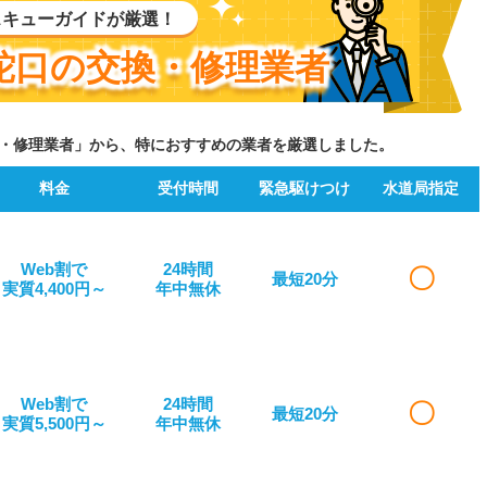
スキューガイドが厳選！
蛇口の交換・修理業者
・修理業者」から、特におすすめの業者を厳選しました。
料金
受付時間
緊急駆けつけ
水道局指定
Web割で
24時間
〇
最短20分
実質4,400円～
年中無休
Web割で
24時間
〇
最短20分
実質5,500円～
年中無休