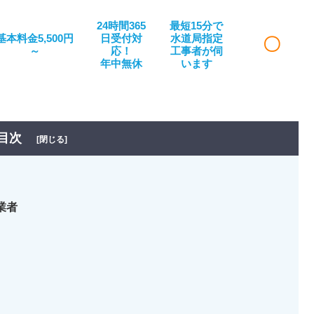
24時間365
最短15分で
基本料金5,500円
日受付対
水道局指定
〇
～
応！
工事者が伺
年中無休
います
目次
[閉じる]
業者