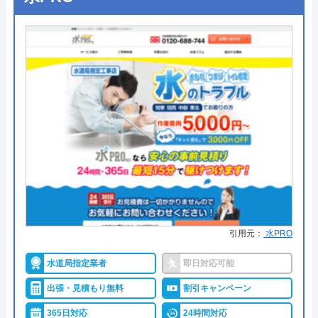
●出張見積もり
―
運営会社
株式会社クリーンライフ
●支払い方法
―
代表者
元村祐次
●累計実績
―
本社所在地
〒564-0052
●保証・保険
―
大阪府吹田市広芝町6-10
詳細は公式HPでご確認ください
対応エリア
山梨県
山梨ハウスクリーニングがおすすめの理由
山梨ハウスクリーニングは、ハウスクリーニング以
外にも水回りの緊急修理サービスも提供している業
者です。蛇口や洗面台の交換も依頼できるので、修
引用元：
水PRO
理・交換で迷っている方にも向いています。
水道局指定業者
即日対応可能
営業時間は24時間年中無休で、山梨県内全域を対象
出張・見積もり無料
割引キャンペーン
エリアとして営業しています。見積もりは無料で実
365日対応
24時間対応