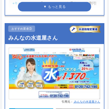
●キャンペーン
「ホームページを見た！」で割引
イースマイルの詳細ページはこちら
2,000円
公式サイトで
●駆けつけ時間
最短20分
料金詳細を見る
●受付時間
24時間
おすすめ業者③
今すぐ電話で相談する
みんなの水道屋さん
●定休日
年中無休
0120-091-026
●出張見積もり
出張・見積もり無料
●支払い方法
現金、クレジットカード、コンビ
ニ後払い、QRコード決済
イースマイルの基本情報
●累計実績
提携先は大手企業との法人契約多
運営会社
株式会社イースマイル
数
代表者
島村禮孝
●保証・保険
商品保証最長10年・施工保証最長5
年
創業・設立
1992年6月1日創立
引用元：
みんなの水道屋さん
詳細は公式HPでご確認ください
本社所在地
〒542-0066