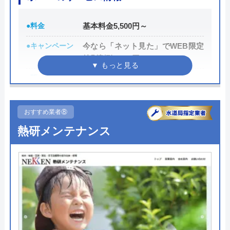
代表者
古屋孝治
創業・設立
昭和54年
●料金
基本料金5,500円～
●キャンペーン
今なら「ネット見た」でWEB限定
本社所在地
〒400-0843
特別割引3,000円OFF
山梨県甲府市東下条町338-1
●駆けつけ時間
最短15分
対応エリア
山梨県
●受付時間
24時間
おすすめ業者⑧
●定休日
年中無休
熱研メンテナンス
●出張見積もり
見積り・出張費無料
●支払い方法
現金払い、銀行振込、後日集金、
クレジットカード
●累計実績
―
●保証・保険
―