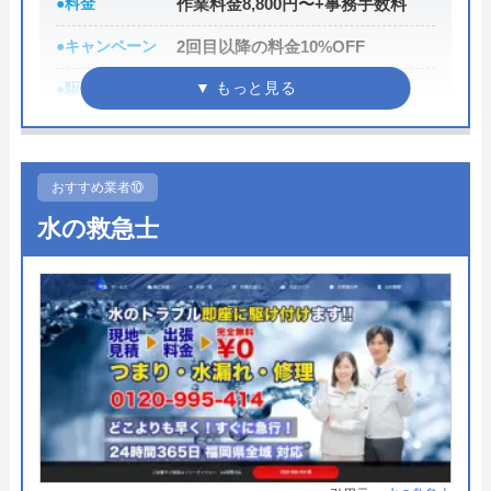
●料金
作業料金8,800円〜+事務手数料
運営会社
株式会社熱研メンテナンス
●キャンペーン
2回目以降の料金10%OFF
代表者
三浦吉克
●駆けつけ時間
最短30分
創業・設立
昭和54年05月創業 平成2年04月設立
●受付時間
24時間
本社所在地
〒401-0302
●定休日
年中無休
山梨県南都留郡富士河口湖町小立5451
おすすめ業者⑩
番地3
●出張見積もり
お見積り・出張費無料※ご成約に
水の救急士
至らない場合は出張費がかかる事
がございます
●支払い方法
現金、クレジットカード、コンビ
ニ決済、QRコード決済、ショッピ
ングローン、デビットカード決
済、銀行決済
●累計実績
依頼件数194万件以上（2023年累
計）