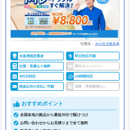
みんなの水道屋さんは、基本料金1,370円から水道修
理を行っている水道局指定業者です。年中無休で受
代表者
勝島崇裕
け付けしており、最短15分で駆けつけてくれます。
創業・設立
2024年11月設立
病院メンテナンスにも携わっており、専門知識や技
術への信頼性が高いです。
本社所在地
〒113-0033
東京都文京区本郷5-1-11
引用元：
水の生活救急車
事前見積もりを徹底しており、金額に納得してから
対応エリア
山梨県
水道局指定業者
即日対応可能
作業を依頼できます。早朝・深夜の料金割増はな
出張・見積もり無料
割引キャンペーン
く、見積もりや出張料も無料なので、急なトラブル
でも気兼ねなく相談可能です。また、見積もり時に
365日対応
24時間対応
「Webを見た」と申告すると、Web割で20%割引に
現金以外の支払い可能
深夜・早朝割増なし
なります。
おすすめポイント
支払い方法にコンビニ後払いも選べるので、急な出
全国各地の拠点から最短30分で駆けつけ
費で手持ちがなくても修理が可能です。他にも、ク
お問い合わせからお見積りまで全て無料
レジットカード払いや楽天ペイも利用でき、都合の