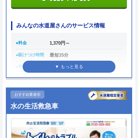
つにしてみてください。
ちなみに、電話で連絡した際に「サイトを見た」と
みんなの水道屋さんのサービス情報
伝えると作業料金が2,000円割引になるWEB割があ
りますので、相談する際は必ず電話で相談し、その
●料金
1,370円～
際には必ず「サイトを見た」と伝えましょう。
●駆けつけ時間
最短15分
公式サイトで
●受付時間
24時間
料金詳細を見る
●定休日
年中無休
今すぐ電話で相談する
●累計実績
数多くの病院メンテナンスに関わ
0120-221-611
おすすめ業者④
っている
水の生活救急車
詳細は公式HPでご確認ください
ハウスラボホームの基本情報
みんなの水道屋さんがおすすめの理由
運営会社
株式会社ハウスラボ