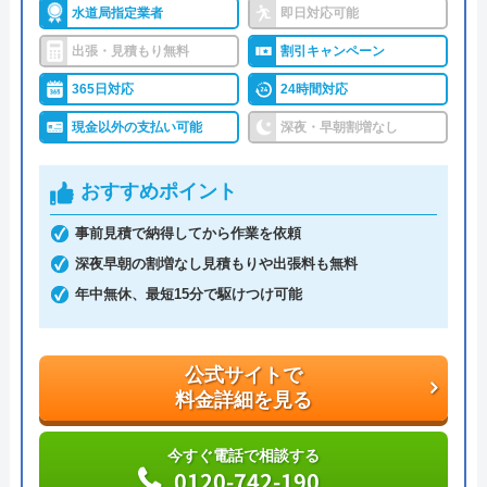
大阪府大阪市中央区瓦屋町3丁目7-3 イ
水道局指定業者
即日対応可能
ハウスラボホームがおすすめの理由
ースマイルビル
出張・見積もり無料
割引キャンペーン
ハウスラボホームは全国各地に拠点を構えている水
対応エリア
山梨県
365日対応
24時間対応
道修理業者です。トイレ、キッチン、浴室などの水
現金以外の支払い可能
深夜・早朝割増なし
まわりトラブル全般に対応しており、作業料金が
6,600円からとお手頃価格で提供をしています。
おすすめポイント
万が一、水まわりに問題が発生した場合は、最短20
事前見積で納得してから作業を依頼
分でお客様の元にスタッフが駆けつけます。出張見
深夜早朝の割増なし見積もりや出張料も無料
積もりキャンセルは0円、深夜早朝でも割増料金は
年中無休、最短15分で駆けつけ可能
一切ありません。業務や知識の習得のために厳しい
自社研修を実施しているため、技術には問題ないよ
公式サイトで
うです。
料金詳細を見る
トラブルの原因や作業例などが分かりやすく記載さ
今すぐ電話で相談する
れており、依頼の際も安心できますね。候補のひと
0120-742-190