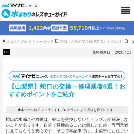
1,422
55,710
掲載業者
業者
相談件数
件以上
※2026年8月時点
水まわりのレスキューガイド
蛇口・水栓の交換修理業者おすすめ5社
【
PR
最終更新日： 2026.7.21
【山梨県】蛇口の交換・修理業者6選！
お
すすめポイントをご紹介
◆本ページはアフィリエイトプログラムによる収益を得ています。
蛇口の水漏れや故障は、蛇口を交換しないとトラブルが解決しな
いことがあります。自分で見極めることは難しいため、専門業者
に見てもらうと安心です。そこで本記事では、山梨県にお住まい