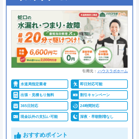
●定休日
年中無休
●出張見積もり
出張・見積もり無料
●支払い方法
現金、銀行振込、モバイル、後払
い決済、クレジットカード
●累計実績
年間25万件、累計500万件の修理交
換実績
●保証・保険
工事保証12年・商品保証10年(最
引用元：
ハウスラボホーム
大)
水道局指定業者
即日対応可能
詳細は公式HPでご確認ください
出張・見積もり無料
割引キャンペーン
イースマイルがおすすめの理由
365日対応
24時間対応
現金以外の支払い可能
深夜・早朝割増なし
イースマイルは対応する自治体で適切な工事ができ
ると認められている水道局指定業者です。
おすすめポイント