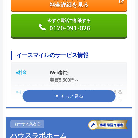
料金詳細を見る
今すぐ電話で相談する
0120-091-026
イースマイルのサービス情報
●料金
Web割で
実質5,500円～
●キャンペーン
「ホームページを見た」と伝える
だけで、WEB割で作業料金から
3,000円割引！
●駆けつけ時間
最短20分
おすすめ業者②
●受付時間
24時間
ハウスラボホーム