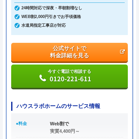
土日祝日・深夜早朝含む24時間365日、いつ相談し
24時間対応で深夜・早朝割増なし
ても割増料金がかからず、作業が始まるまでは一切
WEB割2,000円引きでお手頃価格
費用がかからないかなり信頼できる業者です。
水道局指定工事店が対応
実績も豊富で、スタッフの研修にも力を入れている
公式サイトで
ため技術力はもちろん接客もよく、トイレや排水
料金詳細を見る
管、給湯器や蛇口の修理交換まで水回りのことなら
何でも相談できます。
今すぐ電話で相談する
0120-221-611
電話で「ホームページを見た」と伝えるだけで3,000
円割引なので、相談する際は電話で相談し、忘れず
に伝えるようにしましょう。
ハウスラボホームのサービス情報
ちなみに、依頼せずとも見積もりにはお金はかから
●料金
Web割で
ないので、相見積もりの際は必ず相談しておきたい
実質4,400円～
業者の一つです。