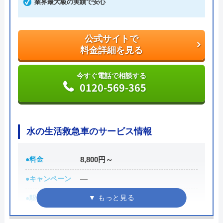
業界最大級の実績で安心
良い方法で支払えます。
公式サイトで
公式サイトで
料金詳細を見る
料金詳細を見る
今すぐ電話で相談する
今すぐ電話で相談する
0120-742-190
0120-569-365
水の生活救急車のサービス情報
●料金
8,800円～
●キャンペーン
―
●駆けつけ時間
最短30分
●受付時間
8:00-22:00