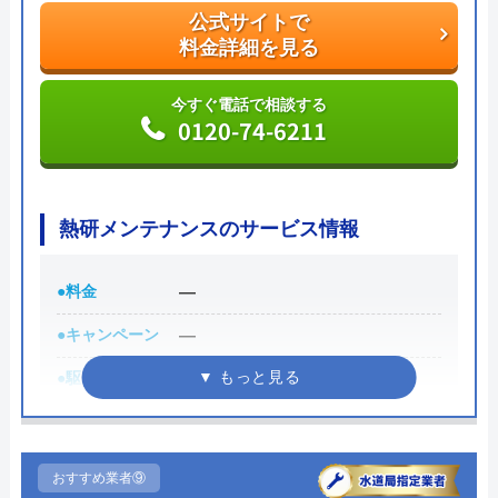
水PROは迅速な対応に加えて安心できる料金案内を
公式サイトで
料金詳細を見る
してくれます。
公式サイトで
今すぐ電話で相談する
0120-74-6211
料金詳細を見る
今すぐ電話で相談する
0120-688-744
熱研メンテナンスのサービス情報
●料金
―
水PROの基本情報
●キャンペーン
―
運営会社
株式会社スイドウサービス
●駆けつけ時間
―
代表者
山下道男
●受付時間
―
創業・設立
2009年3月設立
●定休日
―
おすすめ業者⑨