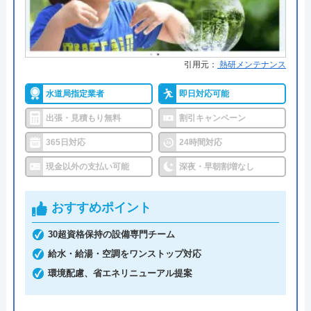
詳細は公式HPでご確認ください
水PROがおすすめの理由
引用元：
熱研メンテナンス
水PROは、即日対応可能でスピーディーな対応が特
徴的な業者です。
水道局指定業者
即日対応可能
地域に精通したエリア担当作業員がいるため、夜間
出張・見積もり無料
割引キャンペーン
も含めて電話をしてから2～3分で手配、最速15分で
365日対応
24時間対応
駆け付けてくれます。
現金以外の支払い可能
深夜・早朝割増なし
料金体系については、基本料金5,000円～になります
が、現地見積もり・出張費・追加請求は0円になり
おすすめポイント
ます。
30超資格保持の設備専門チーム
明朗会計ですので、万が一追加の作業が必要となっ
給水・給湯・空調をワンストップ対応
た場合でも了承を得てからの作業になり、適切な作
環境配慮、省エネリニューアル提案
業料金を案内してくれます。