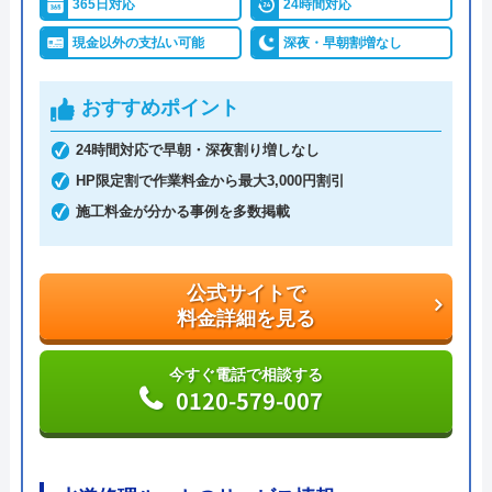
365日対応
24時間対応
調整作業のみであれば8,800円～と明朗会計。問い合
現金以外の支払い可能
深夜・早朝割増なし
わせから見積もりまですべて無料でできるので、ま
ずは電話相談をしてみることをおすすめします。
おすすめポイント
日本全国の水トラブルに対応している水の生活救急
24時間対応で早朝・深夜割り増しなし
車はトイレのみならず洗面所やキッチン、お風呂な
HP限定割で作業料金から最大3,000円割引
どにも対応してくれる水まわりトラブル解決のスペ
施工料金が分かる事例を多数掲載
シャリストです。
公式サイトで
おすすめポイントとしてはこれまでの施工対応実績
料金詳細を見る
は240万件以上と豊富な実績数があり、また最短5分
で業者を手配してくれて最短30分でスピード駆け付
今すぐ電話で相談する
けしてくれるところです。
0120-579-007
また、取扱いメーカーに関しても幅広いため、水ま
わりトラブルで困った際には頼りになる業者でしょ