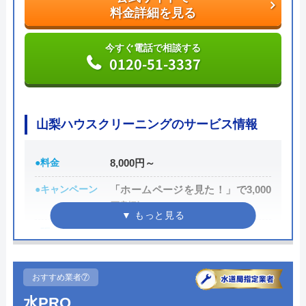
さらに最短15分での駆けつけで非常にスピーディな
料金詳細を見る
対応を強みとしており、安心かつ心強い業者でもあ
ります。
今すぐ電話で相談する
0120-51-3337
創業21年の中で累計100万件以上もの相談実績を持
っており、豊富な経験に基づく高い技術力で高品質
山梨ハウスクリーニングのサービス情報
なサービスを提供してくれます。
公式サイトで
●料金
8,000円～
料金詳細を見る
●キャンペーン
「ホームページを見た！」で3,000
円割引
今すぐ電話で相談する
0120-579-007
●駆けつけ時間
―
●受付時間
24時間
おすすめ業者⑦
●定休日
年中無休
水道修理ルートの基本情報
水PRO