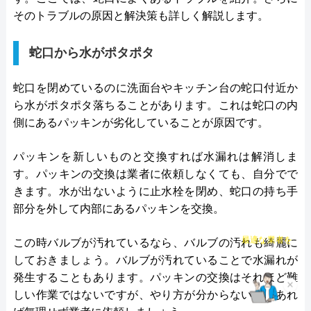
●累計実績
―
そのトラブルの原因と解決策も詳しく解説します。
代表者
今田健治
●保証・保険
―
蛇口から水がポタポタ
創業・設立
1991年6月21日創業
詳細は公式HPでご確認ください
本社所在地
〒222-0033
蛇口を閉めているのに洗面台やキッチン台の蛇口付近か
横浜市港北区新横浜3-1-9 アリーナタ
ら水がポタポタ落ちることがあります。これは蛇口の内
水の救急士がおすすめの理由
ワー13階
側にあるパッキンが劣化していることが原因です。
水の救急士は福岡県を主軸に全国で水回りトラブル
対応エリア
山梨県
パッキンを新しいものと交換すれば水漏れは解消しま
の解決にあたっている業者です。
す。パッキンの交換は業者に依頼しなくても、自分でで
問い合わせから駆けつけまで最短30分というスピー
きます。水が出ないように止水栓を閉め、蛇口の持ち手
ドの速さが強みの一つであり、今すぐにトラブルを
部分を外して内部にあるパッキンを交換。
解決したいという人におすすめです。
チャット診断で
作業はお見積もり金額の了承を得てから着工とな
最適な業者を
この時バルブが汚れているなら、バルブの汚れも綺麗に
ご提案
り、追加費用は発生しないので安心して依頼するこ
しておきましょう。バルブが汚れていることで水漏れが
とができます。
発生することもあります。パッキンの交換はそれほど難
×
しい作業ではないですが、やり方が分からないのであれ
公式サイトで