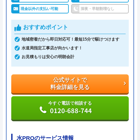
施しており、依頼時に「ホームページを見た」と伝
現金以外の支払い可能
深夜・早朝割増なし
えると、1,000円の割引が適用されます。
おすすめポイント
少しでも費用を抑えたくて、緊急のトラブルでお困
りの方におすすめしたい業者です。
地域密着だから即日対応可！最短15分で駆けつけます
水道局指定工事店が向かいます！
公式サイトで
お見積もりは安心の明朗会計
料金詳細を見る
今すぐ電話で相談する
公式サイトで
0120-51-3337
料金詳細を見る
今すぐ電話で相談する
0120-688-744
山梨ハウスクリーニングの基本情報
運営会社
有限会社山梨ハウスクリーニング
水PROのサービス情報