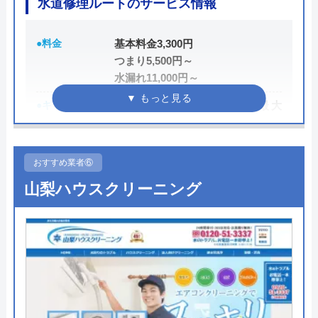
水道修理ルートのサービス情報
う。
●料金
基本料金3,300円
もちろん見積もりは無料ですし、出張・キャンセル
つまり5,500円～
についても無料ですので、まずはサイトを覗いてみ
水漏れ11,000円～
てはいかがでしょうか？
●キャンペーン
HP限定割、作業料金から最大
3,000円割引
公式サイトで
料金詳細を見る
●駆けつけ時間
最短15分
おすすめ業者⑥
●受付時間
24時間
今すぐ電話で相談する
山梨ハウスクリーニング
0120-569-365
●定休日
年中無休
●出張見積もり
出張見積もり無料
水の生活救急車の基本情報
●支払い方法
現金、PayPay、クレジットカー
ド、NP後払い
運営会社
株式会社生活救急車
●累計実績
累計対応件数100万件以上