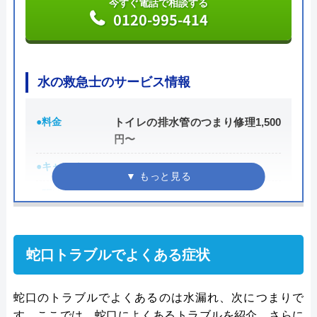
今すぐ電話で相談する
認してから承諾のサインをしましょう。
0120-995-414
各市区から認可を受けている水道局指定工事店であ
り、研修制度や資格取得支援などによるスタッフの
水の救急士のサービス情報
技術品質向上にも力をいれているため安心して作業
を任せることができるでしょう。
●料金
トイレの排水管のつまり修理1,500
円〜
公式サイトで
料金詳細を見る
●キャンペーン
―
●駆けつけ時間
最短30分
今すぐ電話で相談する
0120-511-511
●受付時間
24時間
●定休日
年中無休
蛇口トラブルでよくある症状
クラシアンの基本情報
●出張見積もり
出張見積もり無料
蛇口のトラブルでよくあるのは水漏れ、次につまりで
●支払い方法
―
運営会社
株式会社クラシアン
す。ここでは、蛇口によくあるトラブルを紹介。さらに