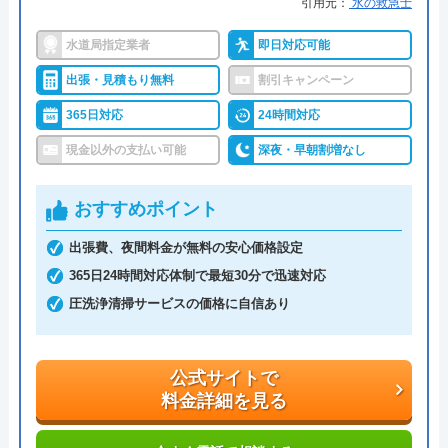
引用元：
水の救急士
●保証・保険
―
水道局指定業者
即日対応可能
詳細は公式HPでご確認ください
出張・見積もり無料
割引キャンペーン
クラシアンがおすすめの理由
365日対応
24時間対応
クラシアンはTVCMを放送しており、その知名度の
現金以外の支払い可能
深夜・早朝割増なし
高さは信頼できるポイントです。業界問わず多くの
企業も利用しており、そういった点でも間違いなく
おすすめポイント
悪質な業者ではありません。
出張費、夜間料金が無料の安心価格設定
365日24時間対応体制で最短30分で迅速対応
作業にかかる金額自体は他の業者とそれほど変わら
圧洗浄清掃サービスの価格に自信あり
ず、残念ながら割引等もありませんが、2回目以降
は10%OFFで修理·交換を行ってくれます。作業内
容・費用を説明し、承諾のサインをもらってから作
公式サイトで
料金詳細を見る
業に入るので安心です。作業料金とは別に事務手数
料として諸経費がかかるので、費用をしっかりと確