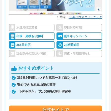
代表者
楯広長
●保証・保険
1〜3年の無料点検・無料保証制度
PL保険加入業者
本社所在地
〒460-0008
引用元：
山梨ハウスクリーニング
名古屋市中区栄1丁目14-15
詳細は公式HPでご確認ください
水道局指定業者
即日対応可能
対応エリア
山梨県
水道修理ルートがおすすめの理由
出張・見積もり無料
割引キャンペーン
株式会社クリーンライフが運営する水まわり修理サ
365日対応
24時間対応
ービス「水道修理ルート」は、水道局指定工事店の
現金以外の支払い可能
深夜・早朝割増なし
認定を受けている大手水道業者です。
関東・中部・近畿・中国と全国規模で対応エリアを
おすすめポイント
展開しており、各エリアの水道局から認定を受けて
365日24時間いつでも電話一本で駆けつけ
います。
安心できる地元山梨の業者
「HPを見た」で1,000円の割引実施中
相談の受付は24時間体制かつ365日対応しており、
相談から出張・見積もりまでの費用は発生しませ
ん。
公式サイトで