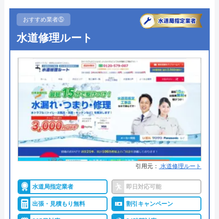
●定休日
年中無休
おすすめ業者⑤
●出張見積もり
出張見積もり無料
水道修理ルート
●支払い方法
現金、クレジットカード
●累計実績
施工対応数240万件以上
●保証・保険
―
詳細は公式HPでご確認ください
水の生活救急車がおすすめの理由
拠点数2270店舗と日本全国に拠点を構え、年中無休
引用元：
水道修理ルート
で対応をしています。日中はコールセンターにて問
い合わせ受付をしてくれるので、すぐに相談ができ
水道局指定業者
即日対応可能
水トラブルの不安もすぐに解消できます。
出張・見積もり無料
割引キャンペーン