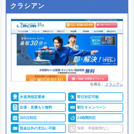
●出張見積もり
―
本社所在地
〒115-0045
クラシアン
東京都北区赤羽1-52-1
●支払い方法
―
対応エリア
山梨県
●累計実績
―
●保証・保険
―
詳細は公式HPでご確認ください
熱研メンテナンスがおすすめの理由
熱研メンテナンスは排水管のつまり・水漏れなどの
引用元：
クラシアン
トラブルだけではなくトイレや給湯器、給水管の工
事なども幅広く対応できる水道業者です。
水道局指定業者
即日対応可能
出張・見積もり無料
割引キャンペーン
富士吉田市や富士河口湖町などの水道局指定給水装
365日対応
24時間対応
置工事事業者として登録されているため、技術はし
現金以外の支払い可能
深夜・早朝割増なし
っかりしています。