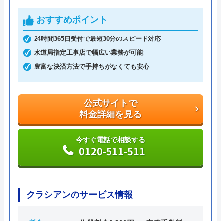
また、富士吉田市と南都留郡にそれぞれ営業所があ
おすすめポイント
り、水道トラブルは24時間以内に対応してくれるた
め、緊急時でも素早く対応してくれるでしょう。
24時間365日受付で最短30分のスピード対応
水道局指定工事店で幅広い業務が可能
ホームページ上には詳細があまり書かれていいない
豊富な決済方法で手持ちがなくても安心
ため、実際に相談するときは電話で詳しく聞く必要
があります。
公式サイトで
公式サイトで
料金詳細を見る
料金詳細を見る
今すぐ電話で相談する
0120-511-511
今すぐ電話で相談する
0120-74-6211
クラシアンのサービス情報
熱研メンテナンスの基本情報