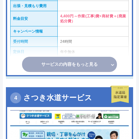
出張・見積もり費用
4,400円～作業(工事)費+商材費＋(廃棄
料金目安
処分費）
キャンペーン情報
受付時間
24時間
定休日
年中無休
サービスの内容をもっと見る
さつき水道サービス