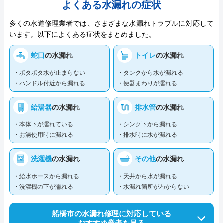
よくある水漏れの症状
多くの水道修理業者では、さまざまな水漏れトラブルに対応して
います。以下によくある症状をまとめました。
蛇口
の水漏れ
トイレ
の水漏れ
・ポタポタ水が止まらない
・タンクから水が漏れる
・ハンドル付近から漏れる
・便器まわりが濡れる
給湯器
の水漏れ
排水管
の水漏れ
・本体下が濡れている
・シンク下から漏れる
・お湯使用時に漏れる
・排水時に水が漏れる
洗濯機
の水漏れ
その他
の水漏れ
・給水ホースから漏れる
・天井から水が漏れる
・洗濯機の下が濡れる
・水漏れ箇所がわからない
船橋市の水漏れ修理に対応している
おすすめ業者を見る