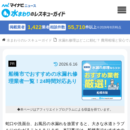
1,422
55,710
掲載業者
業者
相談件数
件以上
※2026年8月時点
水まわりのレスキューガイド
水漏れ修理はどこに頼む？ 費用相場と安心で
PR
2026.6.16
船橋市でおすすめの水漏れ修
理業者一覧！24時間対応あり
◆本ページはアフィリエイトプログラムによる収益を得ています。
蛇口や洗面台、お風呂の水漏れを放置すると、大きな水道トラブ