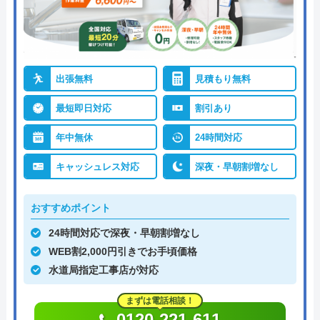
出張無料
見積もり無料
最短即日対応
割引あり
年中無休
24時間対応
キャッシュレス対応
深夜・早朝割増なし
おすすめポイント
24時間対応で深夜・早朝割増なし
WEB割2,000円引きでお手頃価格
水道局指定工事店が対応
まずは電話相談！
0120-221-611