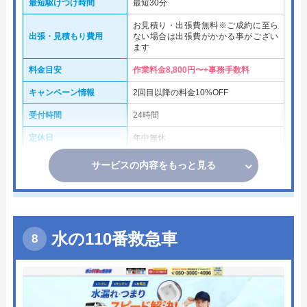
最短駆けつけ時間
最短30分
お見積り・出張費無料※ご成約に至ら
出張・見積もり費用
ない場合は出張費がかかる事がござい
ます
料金目安
作業料金8,800円〜+事務手数料
キャンペーン情報
2回目以降の料金10%OFF
受付時間
24時間
定休日
年中無休
サービスの内容をもっと見る
水の110番救急車