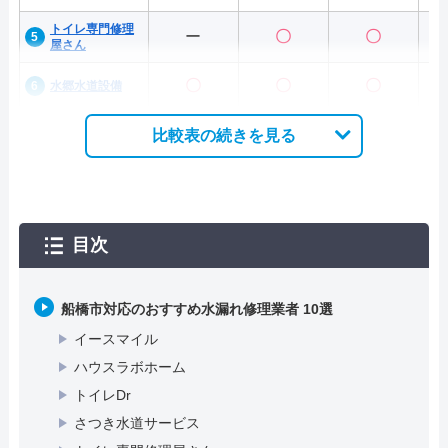
トイレ専門修理
ー
〇
〇
屋さん
〇
〇
〇
水郷水道設備
比較表の続きを見る
目次
船橋市対応のおすすめ水漏れ修理業者 10選
イースマイル
ハウスラボホーム
トイレDr
さつき水道サービス