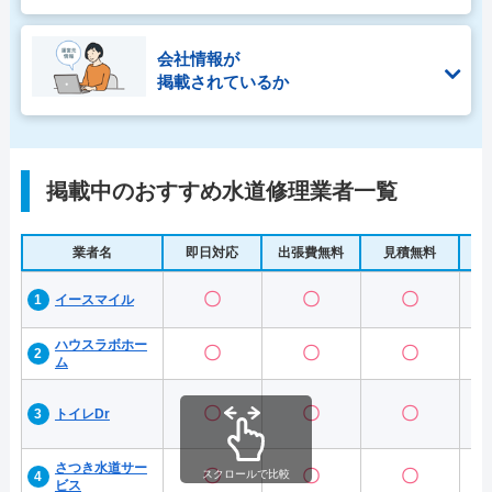
会社情報が
掲載されているか
掲載中のおすすめ水道修理業者一覧
業者名
即日対応
出張費無料
見積無料
水
〇
〇
〇
イースマイル
ハウスラボホー
〇
〇
〇
ム
〇
〇
〇
トイレDr
さつき水道サー
〇
〇
〇
スクロールで比較
ビス