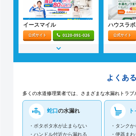
イースマイル
ハウスラボ
0120-091-026
公式サイト
公式サイト
よくあ
多くの水道修理業者では、さまざまな水漏れトラブ
蛇口
の水漏れ
ト
・ポタポタ水が止まらない
・タンクか
・ハンドル付近から漏れる
・便器まわ