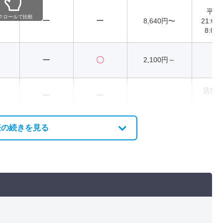
平日8
クロールで比較
ー
ー
8,640円〜
21:0
8:00
ー
〇
2,100円～
2
店舗
ー
ー
異
表の続きを見る