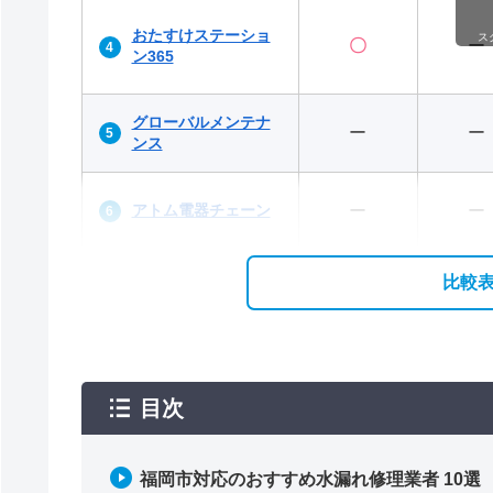
おたすけステーショ
ス
〇
ー
ン365
グローバルメンテナ
ー
ー
ンス
アトム電器チェーン
ー
ー
比較
目次
福岡市対応のおすすめ水漏れ修理業者 10選