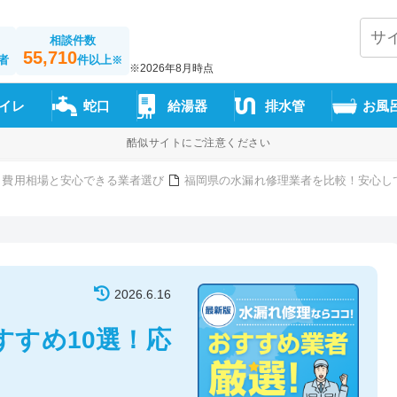
相談件数
55,710
者
件以上
※
※2026年8月時点
イレ
蛇口
給湯器
排水管
お風
酷似サイトにご注意ください
 費用相場と安心できる業者選び
福岡県の水漏れ修理業者を比較！安心し
2026.6.16
すすめ10選！応