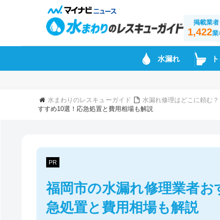
掲載業者
1,422
業
水漏れ
ト
水まわりのレスキューガイド
水漏れ修理はどこに頼む？
すすめ10選！応急処置と費用相場も解説
PR
福岡市の水漏れ修理業者お
急処置と費用相場も解説