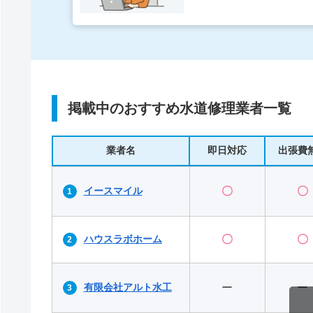
掲載中のおすすめ水道修理業者一覧
業者名
即日対応
出張費
イースマイル
〇
〇
ハウスラボホーム
〇
〇
有限会社アルト水工
ー
ー