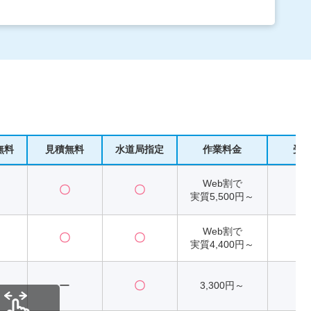
無料
見積無料
水道局指定
作業料金
受
Web割で
〇
〇
2
実質5,500円～
Web割で
〇
〇
2
実質4,400円～
ー
〇
3,300円～
2