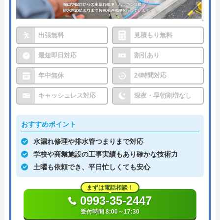
出張無料
見積もり無料
最短即日対応
割引あり
年中無休
24時間対応
キャッシュレス対応
深夜・早朝割増なし
おすすめポイント
水漏れ修理や排水管つまりまで対応
学校や商業施設の工事実績もあり確かな技術力
土曜も依頼でき、平日忙しくても安心
まずは電話相談！
0993-35-2447
受付時間 8:00～17:30