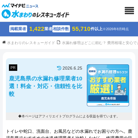
1,422
55,710
掲載業者
業者
相談件数
件以上
※2026年8月時点
水まわりのレスキューガイド
水漏れ修理はどこに頼む？ 費用相場と安心で
PR
2026.6.25
鹿児島県の水漏れ修理業者10
選！料金・対応・信頼性を比
較
◆本ページはアフィリエイトプログラムによる収益を得ています。
トイレや蛇口、洗面台、お風呂などの水漏れでお困りの方へ。鹿