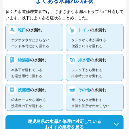
よくある水漏れの症状
多くの水道修理業者では、さまざまな水漏れトラブルに対応して
います。以下によくある症状をまとめました。
蛇口
の水漏れ
トイレ
の水漏れ
・ポタポタ水が止まらない
・タンクから水が漏れる
・ハンドル付近から漏れる
・便器まわりが濡れる
給湯器
の水漏れ
排水管
の水漏れ
・本体下が濡れている
・シンク下から漏れる
・お湯使用時に漏れる
・排水時に水が漏れる
洗濯機
の水漏れ
その他
の水漏れ
・給水ホースから漏れる
・天井から水が漏れる
・洗濯機の下が濡れる
・水漏れ箇所がわからない
鹿児島県の水漏れ修理に対応している
おすすめ業者を見る