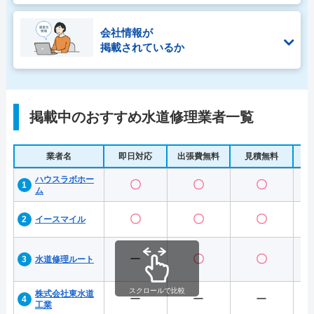
会社情報が
掲載されているか
掲載中のおすすめ水道修理業者一覧
業者名
即日対応
出張費無料
見積無料
水
ハウスラボホー
〇
〇
〇
ム
〇
〇
〇
イースマイル
ー
〇
〇
水道修理ルート
スクロールで比較
株式会社東水道
ー
ー
ー
工業