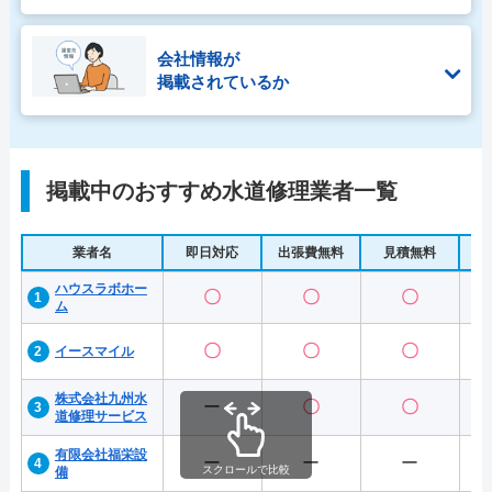
会社情報が
掲載されているか
掲載中のおすすめ水道修理業者一覧
業者名
即日対応
出張費無料
見積無料
水
ハウスラボホー
〇
〇
〇
ム
〇
〇
〇
イースマイル
株式会社九州水
ー
〇
〇
道修理サービス
有限会社福栄設
ー
ー
ー
スクロールで比較
備