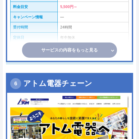
料金目安
5,500円～
キャンペーン情報
―
受付時間
24時間
定休日
年中無休
サービスの内容をもっと見る
アトム電器チェーン