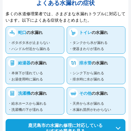
よくある水漏れの症状
多くの水道修理業者では、さまざまな水漏れトラブルに対応して
います。以下によくある症状をまとめました。
蛇口
の水漏れ
トイレ
の水漏れ
・ポタポタ水が止まらない
・タンクから水が漏れる
・ハンドル付近から漏れる
・便器まわりが濡れる
給湯器
の水漏れ
排水管
の水漏れ
・本体下が濡れている
・シンク下から漏れる
・お湯使用時に漏れる
・排水時に水が漏れる
洗濯機
の水漏れ
その他
の水漏れ
・給水ホースから漏れる
・天井から水が漏れる
・洗濯機の下が濡れる
・水漏れ箇所がわからない
鹿児島市の水漏れ修理に対応している
おすすめ業者を見る