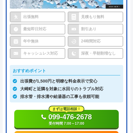
出張無料
見積もり無料
最短即日対応
割引あり
年中無休
24時間対応
キャッシュレス対応
深夜・早朝割増なし
おすすめポイント
出張費が1,500円と明瞭な料金表示で安心
大崎町と近隣を対象に水回りのトラブル対応
排水管・排水溝や給湯器の工事も依頼可能
まずは電話相談！
099-476-2678
受付時間 7:00～17:00