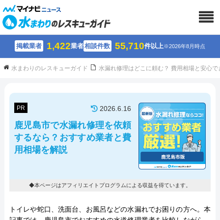
1,422
55,710
掲載業者
業者
相談件数
件以上
※2026年8月時点
水まわりのレスキューガイド
水漏れ修理はどこに頼む？ 費用相場と安心で
PR
2026.6.16
鹿児島市で水漏れ修理を依頼
するなら？おすすめ業者と費
用相場を解説
◆本ページはアフィリエイトプログラムによる収益を得ています。
トイレや蛇口、洗面台、お風呂などの水漏れでお困りの方へ。本