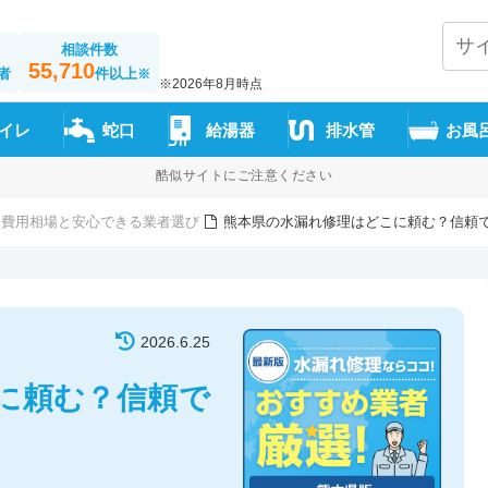
相談件数
55,710
者
件以上
※
※2026年8月時点
イレ
蛇口
給湯器
排水管
お風
酷似サイトにご注意ください
 費用相場と安心できる業者選び
熊本県の水漏れ修理はどこに頼む？信頼
2026.6.25
に頼む？信頼で