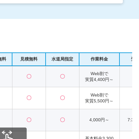
無料
見積無料
水道局指定
作業料金
受
Web割で
〇
〇
2
実質4,400円～
Web割で
〇
〇
2
実質5,500円～
〇
〇
4,000円～
7:30
基本料金3,300