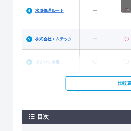
ー
〇
水道修理ルート
ス
株式会社エムテック
ー
〇
〇
〇
イチバン水道
比較
目次