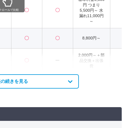
円 つまり
〇
〇
5,500円～ 水
2
クロールで比較
漏れ11,000円
～
〇
〇
8,800円～
2
2,000円～＋部
〇
ー
品交換＋出張
2
費
表の続きを見る