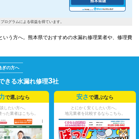
トプログラムによる収益を得ています。
という方へ。熊本県でおすすめの水漏れ修理業者や、修理費
3
できる水漏れ修理
社
力
安さ
で選ぶなら
で選ぶなら
談したい方へ。
とにかく安くしたい方へ。
整った業者はこちら。
地元業者を比較するならこちら。