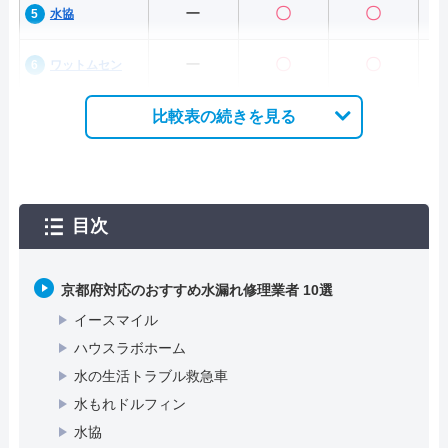
ー
〇
〇
水協
ー
〇
〇
ワットムセン
比較表の続きを見る
目次
京都府対応のおすすめ水漏れ修理業者 10選
イースマイル
ハウスラボホーム
水の生活トラブル救急車
水もれドルフィン
水協