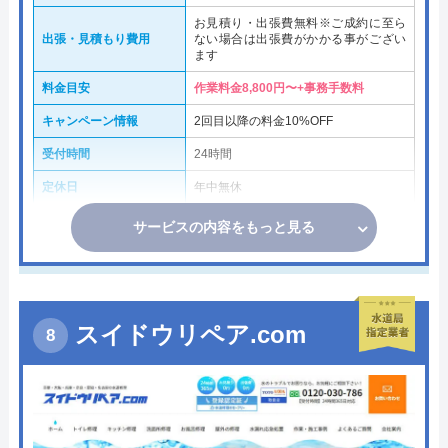
お見積り・出張費無料※ご成約に至ら
出張・見積もり費用
ない場合は出張費がかかる事がござい
ます
料金目安
作業料金8,800円〜+事務手数料
キャンペーン情報
2回目以降の料金10%OFF
受付時間
24時間
定休日
年中無休
サービスの内容をもっと見る
スイドウリペア.com