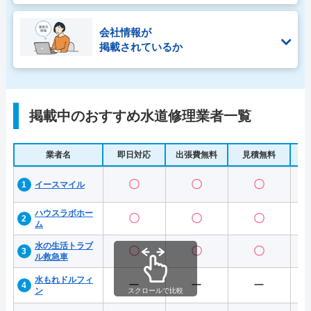
会社情報が
掲載されているか
掲載中のおすすめ水道修理業者一覧
業者名
即日対応
出張費無料
見積無料
水
〇
〇
〇
イースマイル
ハウスラボホー
〇
〇
〇
ム
水の生活トラブ
〇
〇
〇
ル救急車
水もれドルフィ
ー
ー
ー
ン
スクロールで比較