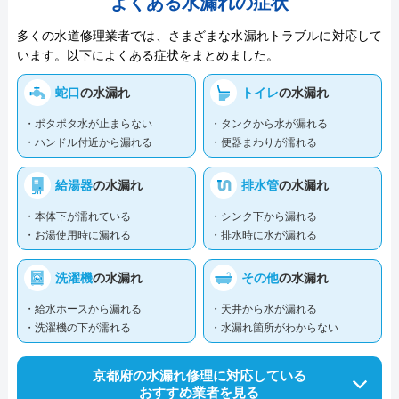
よくある水漏れの症状
多くの水道修理業者では、さまざまな水漏れトラブルに対応して
います。以下によくある症状をまとめました。
蛇口
の水漏れ
トイレ
の水漏れ
・ポタポタ水が止まらない
・タンクから水が漏れる
・ハンドル付近から漏れる
・便器まわりが濡れる
給湯器
の水漏れ
排水管
の水漏れ
・本体下が濡れている
・シンク下から漏れる
・お湯使用時に漏れる
・排水時に水が漏れる
洗濯機
の水漏れ
その他
の水漏れ
・給水ホースから漏れる
・天井から水が漏れる
・洗濯機の下が濡れる
・水漏れ箇所がわからない
京都府の水漏れ修理に対応している
おすすめ業者を見る