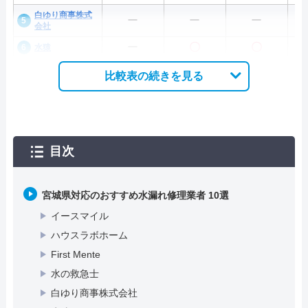
白ゆり商事株式
ー
ー
ー
会社
ー
〇
〇
水猿
比較表の続きを見る
目次
宮城県対応のおすすめ水漏れ修理業者 10選
イースマイル
ハウスラボホーム
First Mente
水の救急士
白ゆり商事株式会社