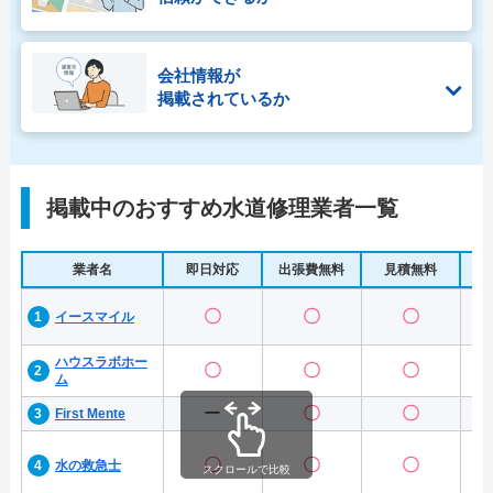
会社情報が
掲載されているか
掲載中のおすすめ水道修理業者一覧
業者名
即日対応
出張費無料
見積無料
水
〇
〇
〇
イースマイル
ハウスラボホー
〇
〇
〇
ム
ー
〇
〇
First Mente
〇
〇
〇
水の救急士
スクロールで比較