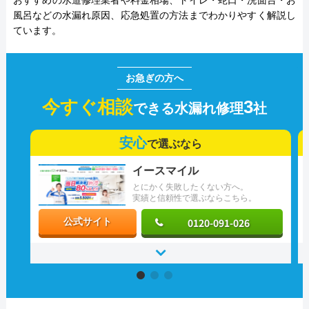
おすすめの水道修理業者や料金相場、トイレ・蛇口・洗面台・お
風呂などの水漏れ原因、応急処置の方法までわかりやすく解説し
ています。
今すぐ相談
3
できる水漏れ修理
社
安心
で選ぶなら
イースマイル
とにかく失敗したくない方へ。
実績と信頼性で選ぶならこちら。
0120-091-026
公式サイト