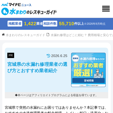
1,422
55,710
掲載業者
業者
相談件数
件以上
※2026年8月時点
水まわりのレスキューガイド
水漏れ修理はどこに頼む？ 費用相場と安心で
PR
2026.6.25
宮城県の水漏れ修理業者の選
び方とおすすめ業者紹介
◆本ページはアフィリエイトプログラムによる収益を得ています。
宮城県で突然の水漏れにお困りではありませんか？本記事では、