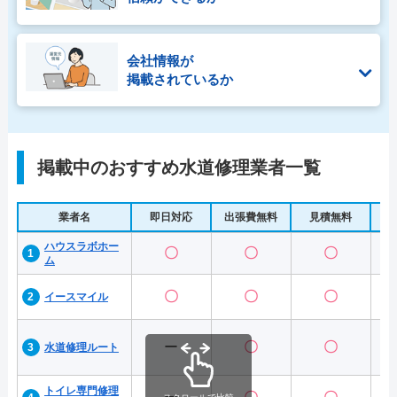
会社情報が
掲載されているか
掲載中のおすすめ水道修理業者一覧
業者名
即日対応
出張費無料
見積無料
水
ハウスラボホー
〇
〇
〇
ム
〇
〇
〇
イースマイル
ー
〇
〇
水道修理ルート
トイレ専門修理