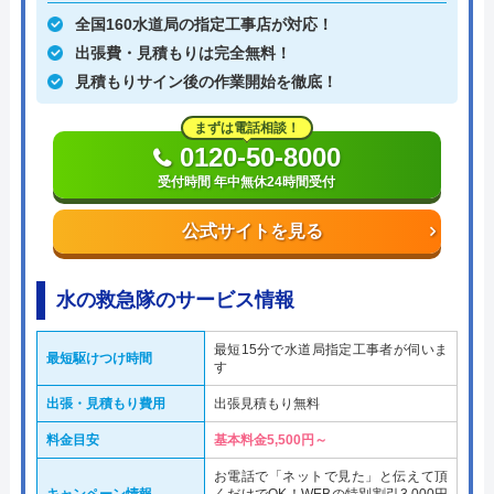
全国160水道局の指定工事店が対応！
出張費・見積もりは完全無料！
見積もりサイン後の作業開始を徹底！
まずは電話相談！
0120-50-8000
受付時間 年中無休24時間受付
公式サイトを見る
水の救急隊のサービス情報
最短15分で水道局指定工事者が伺いま
最短駆けつけ時間
す
出張・見積もり費用
出張見積もり無料
料金目安
基本料金5,500円～
お電話で「ネットで見た」と伝えて頂
キャンペーン情報
くだけでOK！WEBの特別割引3,000円