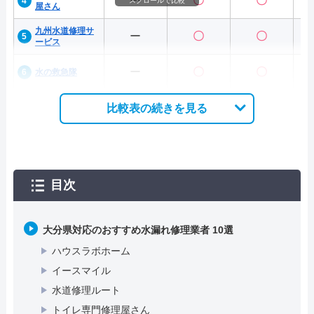
ー
〇
〇
スクロールで比較
屋さん
九州水道修理サ
ー
〇
〇
ービス
ー
〇
〇
水の救急隊
比較表の続きを見る
目次
大分県対応のおすすめ水漏れ修理業者 10選
ハウスラボホーム
イースマイル
水道修理ルート
トイレ専門修理屋さん