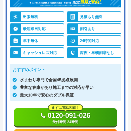
出張無料
見積もり無料
最短即日対応
割引あり
年中無休
24時間対応
キャッシュレス対応
深夜・早朝割増なし
おすすめポイント
水まわり専門で全国45拠点展開
豊富な在庫があり施工までの対応が早い
最大10年で安心のダブル保証
まずは電話相談！
0120-091-026
受付時間 24時間