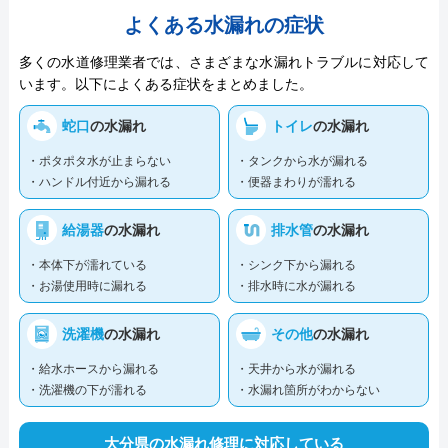
よくある水漏れの症状
多くの水道修理業者では、さまざまな水漏れトラブルに対応して
います。以下によくある症状をまとめました。
蛇口
の水漏れ
トイレ
の水漏れ
・ポタポタ水が止まらない
・タンクから水が漏れる
・ハンドル付近から漏れる
・便器まわりが濡れる
給湯器
の水漏れ
排水管
の水漏れ
・本体下が濡れている
・シンク下から漏れる
・お湯使用時に漏れる
・排水時に水が漏れる
洗濯機
の水漏れ
その他
の水漏れ
・給水ホースから漏れる
・天井から水が漏れる
・洗濯機の下が濡れる
・水漏れ箇所がわからない
大分県の水漏れ修理に対応している