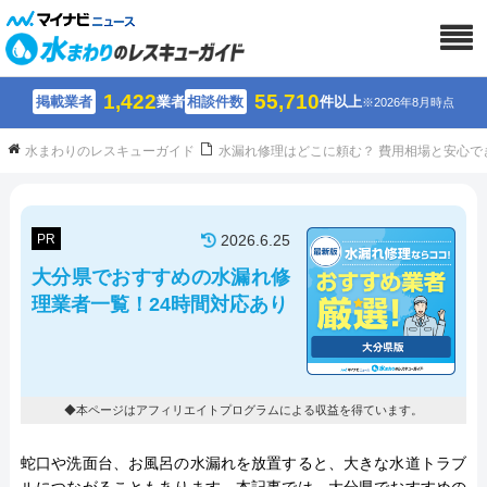
1,422
55,710
掲載業者
業者
相談件数
件以上
※2026年8月時点
水まわりのレスキューガイド
水漏れ修理はどこに頼む？ 費用相場と安心で
PR
2026.6.25
大分県でおすすめの水漏れ修
理業者一覧！24時間対応あり
◆本ページはアフィリエイトプログラムによる収益を得ています。
蛇口や洗面台、お風呂の水漏れを放置すると、大きな水道トラブ