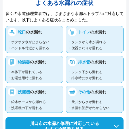
よくある水漏れの症状
多くの水道修理業者では、さまざまな水漏れトラブルに対応して
います。以下によくある症状をまとめました。
蛇口
の水漏れ
トイレ
の水漏れ
・ポタポタ水が止まらない
・タンクから水が漏れる
・ハンドル付近から漏れる
・便器まわりが濡れる
給湯器
の水漏れ
排水管
の水漏れ
・本体下が濡れている
・シンク下から漏れる
・お湯使用時に漏れる
・排水時に水が漏れる
洗濯機
の水漏れ
その他
の水漏れ
・給水ホースから漏れる
・天井から水が漏れる
・洗濯機の下が濡れる
・水漏れ箇所がわからない
川口市の水漏れ修理に対応している
おすすめ業者を見る