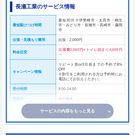
長瀬工業のサービス情報
最短30分※伊勢崎市・太田市・桐生
最短駆けつけ時間
市・みどり市・前橋市・高崎市・藤岡
市
出張・見積もり費用
出張：2,000円
出張費2,000円+トイレ詰まり4,000円
料金目安
～
リピート割or3日前までの予約で8%
OFF
キャンペーン情報
※割引をご利用される⽅は予約時にお
電話にてお伝えください。
受付時間
8:00-24:00
定休日
年中無休
サービスの内容をもっと見る