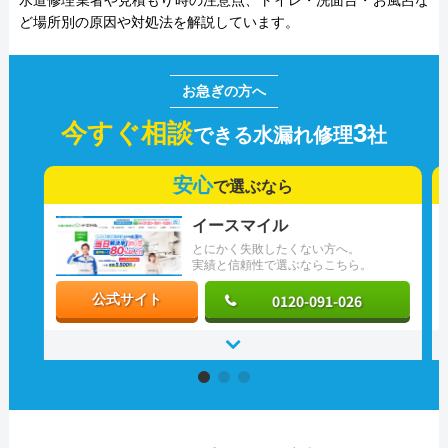
水道修理業者や見積もり時の注意点、トイレ・洗面台・お風呂な
ど場所別の原因や対処法を解説しています。
今すぐ相談
3
できる水漏れ修理
社
安心
で選ぶなら
イースマイル
とにかく失敗したくない方へ。
実績と信頼性で選ぶならこちら。
0120-091-026
公式サイト