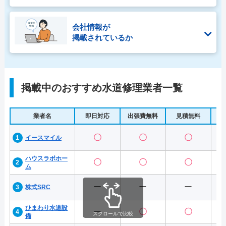
会社情報が
掲載されているか
掲載中のおすすめ水道修理業者一覧
業者名
即日対応
出張費無料
見積無料
水
〇
〇
〇
イースマイル
ハウスラボホー
〇
〇
〇
ム
ー
ー
ー
株式SRC
ひまわり水道設
ー
〇
〇
スクロールで比較
備