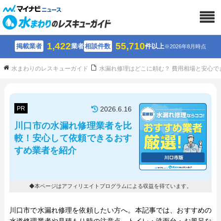
1,422
55,710
掲載業者
業者
相談件数
件以上
※2026年8月時点
水まわりのレスキューガイド
水漏れ修理はどこに頼む？ 費用相場と安心で
PR
2026.6.16
川口市の水漏れ修理業者を比
較！安心して依頼できるおす
すめ業者を紹介
◆本ページはアフィリエイトプログラムによる収益を得ています。
川口市で水漏れ修理を依頼したい方へ。本記事では、おすすめの