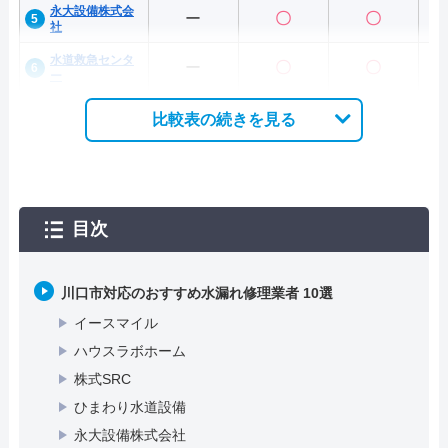
永大設備株式会
ー
〇
〇
社
水道救急センタ
ー
〇
〇
ー
比較表の続きを見る
目次
川口市対応のおすすめ水漏れ修理業者 10選
イースマイル
ハウスラボホーム
株式SRC
ひまわり水道設備
永大設備株式会社