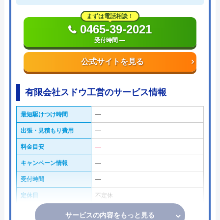
まずは電話相談！
0465-39-2021
受付時間 ―
公式サイトを見る
有限会社スドウ工営のサービス情報
最短駆けつけ時間
―
出張・見積もり費用
―
料金目安
―
キャンペーン情報
―
受付時間
―
定休日
不定休
サービスの内容をもっと見る