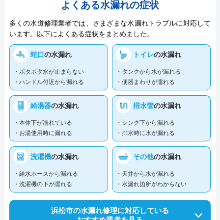
よくある水漏れの症状
多くの水道修理業者では、さまざまな水漏れトラブルに対応して
います。以下によくある症状をまとめました。
蛇口
の水漏れ
トイレ
の水漏れ
・ポタポタ水が止まらない
・タンクから水が漏れる
・ハンドル付近から漏れる
・便器まわりが濡れる
給湯器
の水漏れ
排水管
の水漏れ
・本体下が濡れている
・シンク下から漏れる
・お湯使用時に漏れる
・排水時に水が漏れる
洗濯機
の水漏れ
その他
の水漏れ
・給水ホースから漏れる
・天井から水が漏れる
・洗濯機の下が濡れる
・水漏れ箇所がわからない
浜松市の水漏れ修理に対応している
おすすめ業者を見る