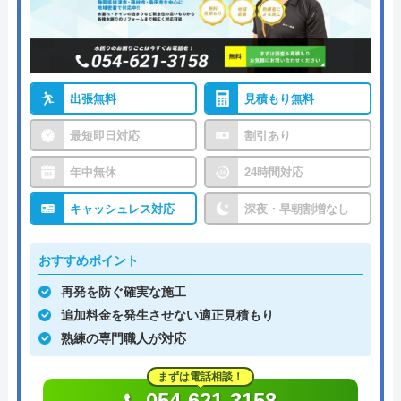
出張無料
見積もり無料
最短即日対応
割引あり
年中無休
24時間対応
キャッシュレス対応
深夜・早朝割増なし
おすすめポイント
再発を防ぐ確実な施工
追加料金を発生させない適正見積もり
熟練の専門職人が対応
まずは電話相談！
054-621-3158