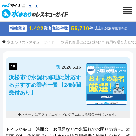
1,422
55,710
掲載業者
業者
相談件数
件以上
※2026年8月時点
水まわりのレスキューガイド
水漏れ修理はどこに頼む？ 費用相場と安心で
PR
2026.6.16
浜松市で水漏れ修理に対応す
るおすすめ業者一覧【24時間
受付あり】
◆本ページはアフィリエイトプログラムによる収益を得ています。
トイレや蛇口、洗面台、お風呂などの水漏れでお困りの方へ。本