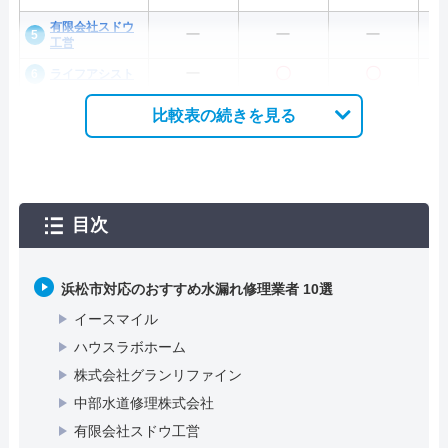
有限会社スドウ
ー
ー
ー
工営
ー
〇
〇
ライフアシスト
比較表の続きを見る
目次
浜松市対応のおすすめ水漏れ修理業者 10選
イースマイル
ハウスラボホーム
株式会社グランリファイン
中部水道修理株式会社
有限会社スドウ工営