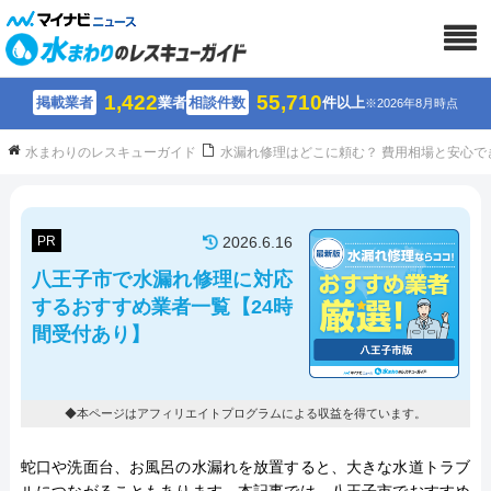
1,422
55,710
掲載業者
業者
相談件数
件以上
※2026年8月時点
水まわりのレスキューガイド
水漏れ修理はどこに頼む？ 費用相場と安心で
PR
2026.6.16
八王子市で水漏れ修理に対応
するおすすめ業者一覧【24時
間受付あり】
◆本ページはアフィリエイトプログラムによる収益を得ています。
蛇口や洗面台、お風呂の水漏れを放置すると、大きな水道トラブ