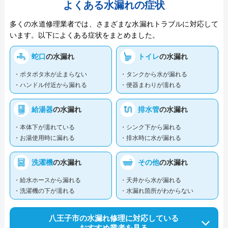
よくある水漏れの症状
多くの水道修理業者では、さまざまな水漏れトラブルに対応して
います。以下によくある症状をまとめました。
蛇口
の水漏れ
トイレ
の水漏れ
・ポタポタ水が止まらない
・タンクから水が漏れる
・ハンドル付近から漏れる
・便器まわりが濡れる
給湯器
の水漏れ
排水管
の水漏れ
・本体下が濡れている
・シンク下から漏れる
・お湯使用時に漏れる
・排水時に水が漏れる
洗濯機
の水漏れ
その他
の水漏れ
・給水ホースから漏れる
・天井から水が漏れる
・洗濯機の下が濡れる
・水漏れ箇所がわからない
八王子市の水漏れ修理に対応している
おすすめ業者を見る