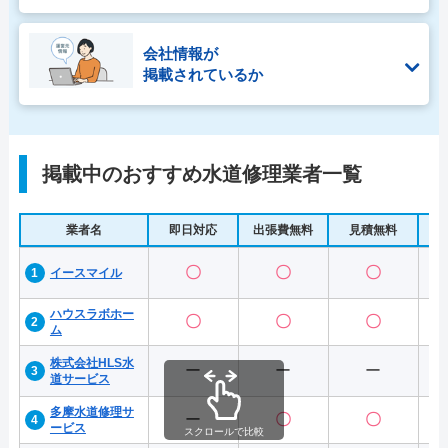
会社情報が
掲載されているか
掲載中のおすすめ水道修理業者一覧
業者名
即日対応
出張費無料
見積無料
水
〇
〇
〇
イースマイル
ハウスラボホー
〇
〇
〇
ム
株式会社HLS水
ー
ー
ー
道サービス
多摩水道修理サ
ー
〇
〇
ービス
スクロールで比較