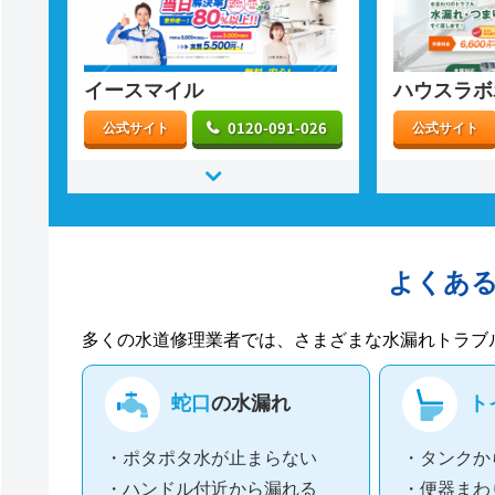
イースマイル
ハウスラボ
0120-091-026
公式サイト
公式サイト
よくあ
多くの水道修理業者では、さまざまな水漏れトラブ
蛇口
の水漏れ
ト
・ポタポタ水が止まらない
・タンクか
・ハンドル付近から漏れる
・便器まわ