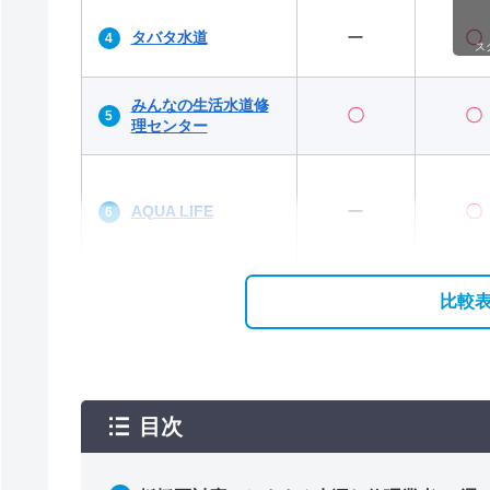
タバタ水道
ー
〇
ス
みんなの生活⽔道修
〇
〇
理センター
AQUA LIFE
ー
〇
比較
目次