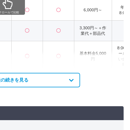
年
〇
〇
6,000円～
8:00
クロールで比較
3,300円～＋作
〇
〇
2
業代＋部品代
8:00～
基本料金5,000
ール
〇
〇
円
い合わ
時
表の続きを見る