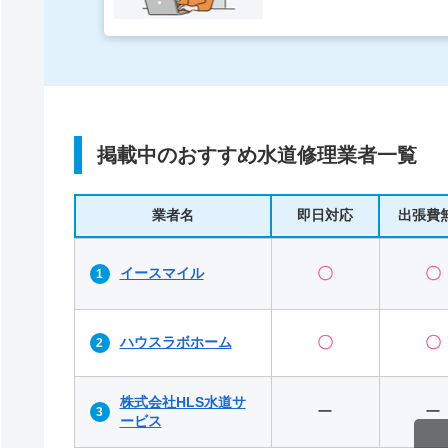
掲載中のおすすめ水道修理業者一覧
業者名
即日対応
出張費
イースマイル
〇
〇
ハウスラボホーム
〇
〇
株式会社HLS水道サ
ー
ー
ービス