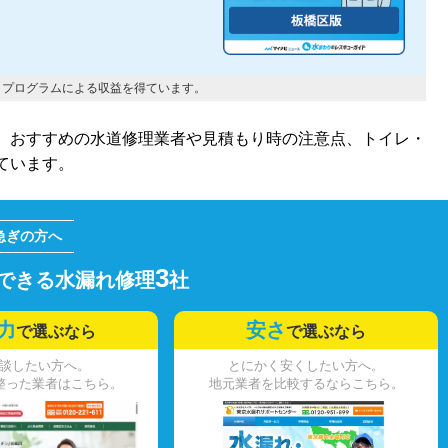
トプログラムによる収益を得ています。
、おすすめの水道修理業者や見積もり時の注意点、トイレ・
ています。
3
できる水漏れ修理
社
力
安さ
で選ぶなら
で選ぶなら
談したい方へ。
とにかく安くしたい方へ。
整った業者はこちら。
地元業者を比較するならこちら。