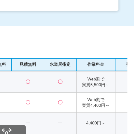
無料
見積無料
水道局指定
作業料金
受
Web割で
〇
〇
2
実質5,500円～
Web割で
〇
〇
2
実質4,400円～
ー
ー
4,400円～