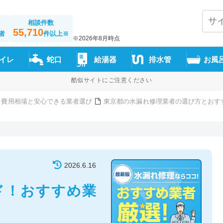
相談件数
55,710
者
件以上
※
※2026年8月時点
イレ
蛇口
給湯器
排水管
お風
酷似サイトにご注意ください
 費用相場と安心できる業者選び
東京都の水漏れ修理業者の選び方とおす
2026.6.16
ド！おすすめ業