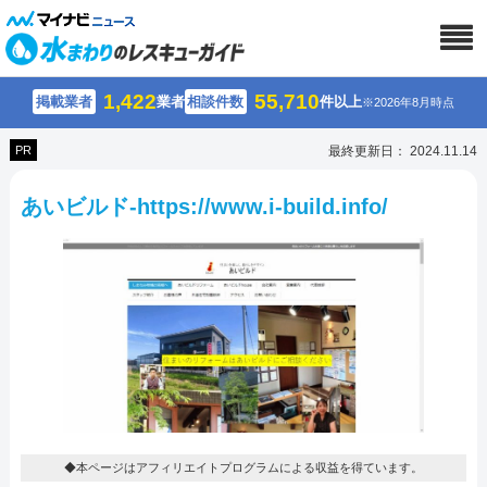
1,422
55,710
掲載業者
業者
相談件数
件以上
※2026年8月時点
PR
最終更新日： 2024.11.14
あいビルド-https://www.i-build.info/
◆本ページはアフィリエイトプログラムによる収益を得ています。